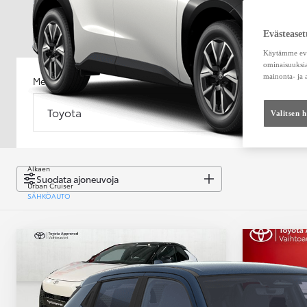
Evästeaset
Käytämme eväs
ominaisuuksia
mainonta- ja
Merkki
Malli
Toyota
Malli
Valitsen 
Alkaen
Suodata ajoneuvoja
Urban Cruiser
SÄHKÖAUTO