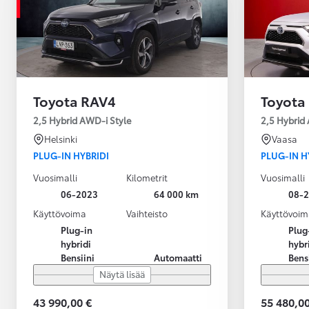
Toyota RAV4
Toyota
2,5 Hybrid AWD-i Style
2,5 Hybrid
Helsinki
Vaasa
PLUG-IN HYBRIDI
PLUG-IN H
Vuosimalli
Kilometrit
Vuosimalli
06-2023
64 000 km
08-
Käyttövoima
Vaihteisto
Käyttövoim
Plug-in
Plug
hybridi
hybr
Bensiini
Automaatti
Bens
Näytä lisää
43 990,00 €
55 480,00