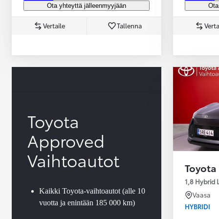
Ota yhteyttä jälleenmyyjään
Ota
Vertaile
Tallenna
Verta
Yaris Cross
HYBRIDI
Tulossa pian
Toyota
Approved
Vaihtoautot
Toyota
1,8 Hybrid 
Kaikki Toyota-vaihtoautot (alle 10
Vaasa
vuotta ja enintään 185 000 km)
HYBRIDI