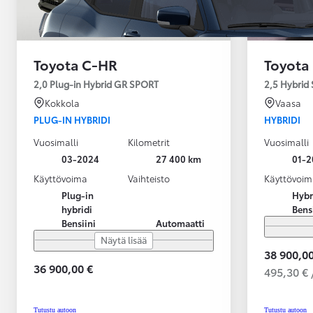
Toyota C-HR
Toyota
2,0 Plug-in Hybrid GR SPORT
2,5 Hybrid 
Kokkola
Vaasa
PLUG-IN HYBRIDI
HYBRIDI
Vuosimalli
Kilometrit
Vuosimalli
03-2024
27 400 km
01-2
Käyttövoima
Vaihteisto
Käyttövoim
Plug-in
Hybr
hybridi
Bens
Bensiini
Automaatti
Näytä lisää
38 900,00
36 900,00 €
495,30 € 
Alkaen
tai kuukausierä
Tutustu autoon
Tutustu autoon