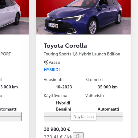
Toyota Corolla
 SPORT
Touring Sports 1,8 Hybrid Launch Edition
Vaasa
HYBRIDI
it
Vuosimalli
Kilometrit
43 000 km
10-2023
35 000 km
to
Käyttövoima
Vaihteisto
Hybridi
utomaatti
Bensiini
Automaatti
Näytä lisää
30 980,00 €
373,41 € / kk