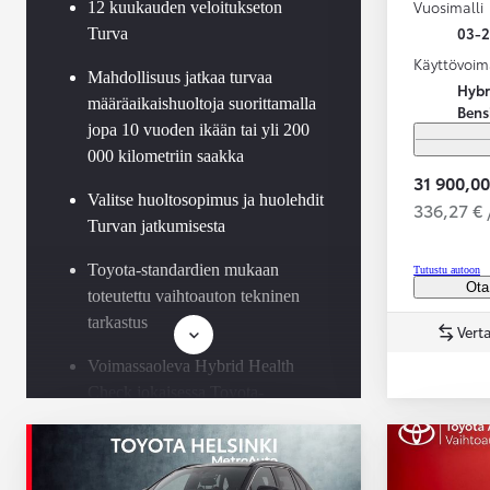
Vuosimalli
12 kuukauden veloitukseton
03-
Turva
Käyttövoim
Mahdollisuus jatkaa turvaa
Hybr
määräaikaishuoltoja suorittamalla
Bens
jopa 10 vuoden ikään tai yli 200
000 kilometriin saakka
31 900,00
Valitse huoltosopimus ja huolehdit
336,27 € 
Turvan jatkumisesta
Toyota-standardien mukaan
Tutustu autoon
Ota
toteutettu vaihtoauton tekninen
tarkastus
Verta
Voimassaoleva Hybrid Health
Check jokaisessa Toyota-
hybridissä
Saatavilla Easy Osamaksu -
rahoitus ja Toyota Vakuutus