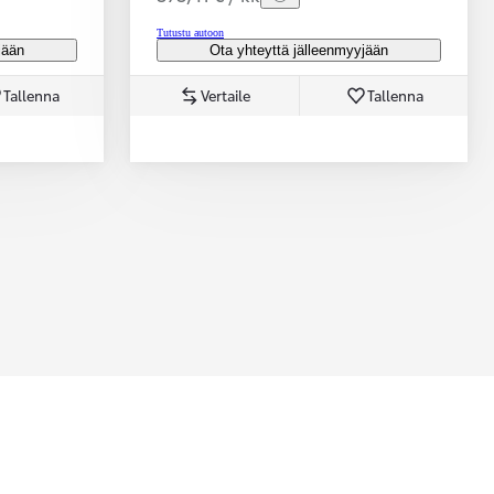
Tutustu autoon
jään
Ota yhteyttä jälleenmyyjään
Tallenna
Vertaile
Tallenna