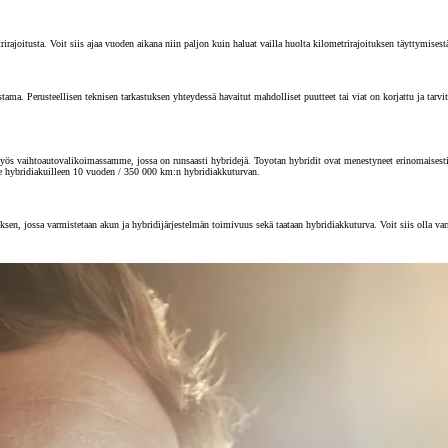
joitusta. Voit siis ajaa vuoden aikana niin paljon kuin haluat vailla huolta kilometrirajoituksen täyttymisest
 Perusteellisen teknisen tarkastuksen yhteydessä havaitut mahdolliset puutteet tai viat on korjattu ja tarvitta
s vaihtoautovalikoimassamme, jossa on runsaasti hybridejä. Toyotan hybridit ovat menestyneet erinomaisesti au
e hybridiakuilleen 10 vuoden / 350 000 km:n hybridiakkuturvan.
sen, jossa varmistetaan akun ja hybridijärjestelmän toimivuus sekä taataan hybridiakkuturva. Voit siis olla va