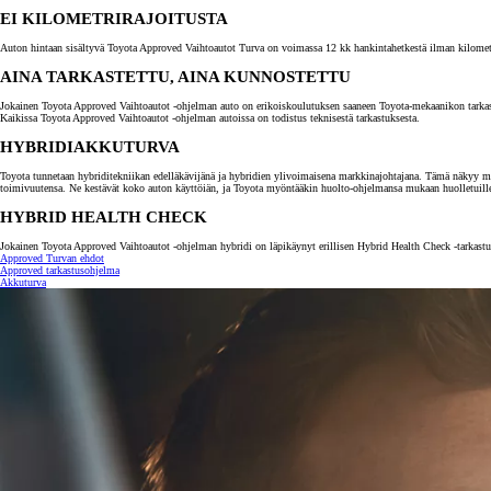
EI KILOMETRIRAJOITUSTA
Auton hintaan sisältyvä Toyota Approved Vaihtoautot Turva on voimassa 12 kk hankintahetkestä ilman kilometrira
AINA TARKASTETTU, AINA KUNNOSTETTU
Jokainen Toyota Approved Vaihtoautot -ohjelman auto on erikoiskoulutuksen saaneen Toyota-mekaanikon tarkastama.
Kaikissa Toyota Approved Vaihtoautot -ohjelman autoissa on todistus teknisestä tarkastuksesta.
HYBRIDIAKKUTURVA
Toyota tunnetaan hybriditekniikan edelläkävijänä ja hybridien ylivoimaisena markkinajohtajana. Tämä näkyy myö
toimivuutensa. Ne kestävät koko auton käyttöiän, ja Toyota myöntääkin huolto-ohjelmansa mukaan huolletuill
HYBRID HEALTH CHECK
Jokainen Toyota Approved Vaihtoautot -ohjelman hybridi on läpikäynyt erillisen Hybrid Health Check -tarkastuk
Approved Turvan ehdot
Alkaen
Approved tarkastusohjelma
tai kuukausierä
Akkuturva
RAV4
LADATTAVA HYBRIDI