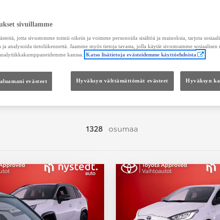
Hae vaihtoautoja
ukset sivuillamme
teitä, jotta sivustomme toimii oikein ja voimme personoida sisältöä ja mainoksia, tarjota sosiaa
 ja analysoida tietoliikennettä. Jaamme myös tietoja tavasta, jolla käytät sivustoamme sosiaalisen
 analytiikkakumppaneidemme kanssa.
Katso lisätietoja evästeidemme käyttöehdoista
Hinta
Kokonaishinta
haluamani evästeet
Hyväksyn välttämättömät evästeet
Hyväksyn kai
1328
osumaa