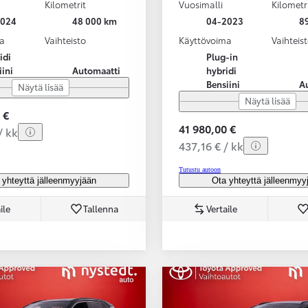
Kilometrit
Vuosimalli
Kilometr
2024
48 000 km
04-2023
8
a
Vaihteisto
Käyttövoima
Vaihteis
idi
Plug-in
iini
Automaatti
hybridi
Bensiini
A
Näytä lisää
Näytä lisää
 €
41 980,00 €
/ kk
437,16 € / kk
Tutustu autoon
 yhteyttä jälleenmyyjään
Ota yhteyttä jälleenmyy
ile
Tallenna
Vertaile