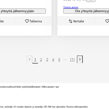
Tutustu autoon
 yhteyttä jälleenmyyjään
Ota yhteyttä jälleenmyy
ile
Tallenna
Vertaile
...
1
2
3
4
5
111
Previous page
Next page
nv=production&sortOrder=published&brands=38&warranty=any
iin, enintään 10 vuoden ikäisiin ja enintään 185 000 km ajettuihin Toyota-vaihtoautoihin.