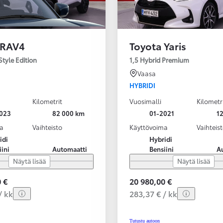
 RAV4
Toyota Yaris
Style Edition
1,5 Hybrid Premium
Vaasa
HYBRIDI
Kilometrit
Vuosimalli
Kilometr
023
82 000 km
01-2021
1
a
Vaihteisto
Käyttövoima
Vaihteis
idi
Hybridi
iini
Automaatti
Bensiini
A
Näytä lisää
Näytä lisää
 €
20 980,00 €
/ kk
283,37 € / kk
Tutustu autoon