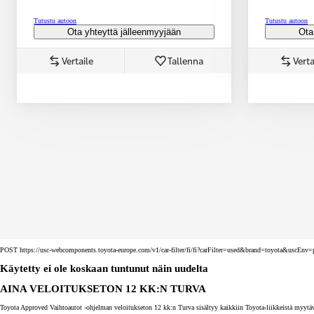
Tutustu autoon
Tutustu autoon
Ota yhteyttä jälleenmyyjään
Ota
Vertaile
Tallenna
Verta
Corolla Touring Sports
HYBRIDI
POST https://usc-webcomponents.toyota-europe.com/v1/car-filter/fi/fi?carFilter=used&brand=toyota&uscE
Käytetty ei ole koskaan tuntunut näin uudelta
AINA VELOITUKSETON 12 KK:N TURVA
Toyota Approved Vaihtoautot -ohjelman veloitukseton 12 kk:n Turva sisältyy kaikkiin Toyota-liikkeistä myytäv