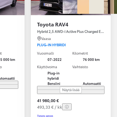
Toyota RAV4
Hybrid 2,5 AWD-i Active Plus Charged Edition
Vaasa
PLUG-IN HYBRIDI
it
Vuosimalli
Kilometrit
25 000 km
07-2022
76 000 km
to
Käyttövoima
Vaihteisto
Plug-in
utomaatti
hybridi
Bensiini
Automaatti
Näytä lisää
41 980,00 €
493,33 € / kk
Tutustu autoon