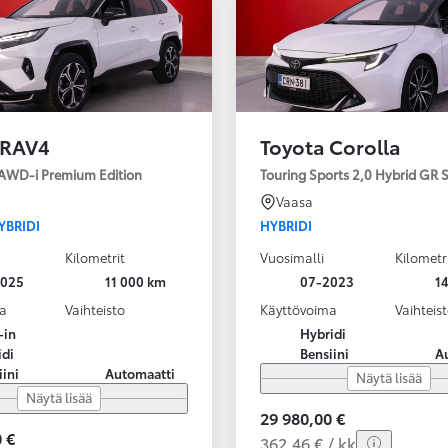
 RAV4
Toyota Corolla
 AWD-i Premium Edition
Touring Sports 2,0 Hybrid GR
Vaasa
YBRIDI
HYBRIDI
Kilometrit
Vuosimalli
Kilometr
2025
11 000 km
07-2023
1
a
Vaihteisto
Käyttövoima
Vaihteis
-in
Hybridi
idi
Bensiini
A
iini
Automaatti
Näytä lisää
Näytä lisää
29 980,00 €
 €
362,46 € / kk