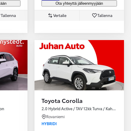
jään
Ota yhteyttä jälleenmyyjään
Tallenna
Vertaile
Tallenna
Toyota Corolla
ion
2.0 Hybrid Active / TAV 12kk Turva / Kahdet Renkaa
Rovaniemi
HYBRIDI