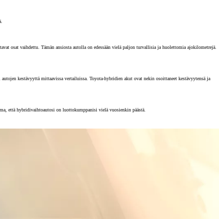
ä.
vat osat vaihdettu. Tämän ansiosta autolla on edessään vielä paljon turvallisia ja huolettomia ajokilometrejä.
tojen kestävyyttä mittaavissa vertailuissa. Toyota-hybridien akut ovat nekin osoittaneet kestävyytensä ja
rma, että hybridivaihtoautosi on luottokumppanisi vielä vuosienkin päästä.