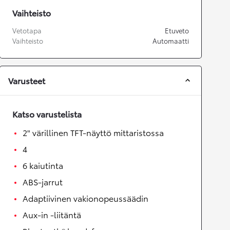
Vaihteisto
Vetotapa
Etuveto
Vaihteisto
Automaatti
Varusteet
Katso varustelista
2" värillinen TFT-näyttö mittaristossa
4
6 kaiutinta
ABS-jarrut
Adaptiivinen vakionopeussäädin
Aux-in -liitäntä