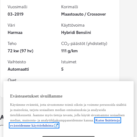
Vuosimalli
Korimalli
03-2019
Maastoauto / Crossover
Väri
Käyttövoima
Harmaa
Hybridi Bensiini
Teho
CO₂-päästöt (yhdistetty)
72 kw (97 hv)
111 g/km
Vaihteisto
Istuimet
Automaatti
5
Ovet
4
Evästeasetukset sivuillamme
Käytämme evästeitä, jotta sivustomme toimii oikein ja voimme personoida sisältöä
ja mainoksia, tarjota sosiaalisen median ominaisuuksia ja analysoida
Auton lisätiedot
tietoliikennettä. Jaamme myös tietoja tavasta, jolla käytät sivustoamme sosiaalisen
median, mainonta- ja analytiikkakumppaneidemme kanssa.
Katso lisätietoja
evästeidemme käyttöehdoista
Tekniset tiedot