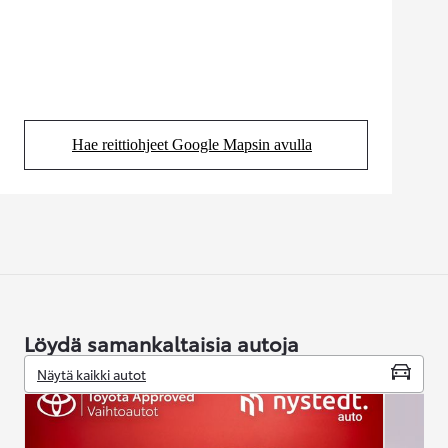
Hae reittiohjeet Google Mapsin avulla
(Aukeaa uudessa välilehdessä)
Löydä samankaltaisia autoja
Näytä kaikki autot