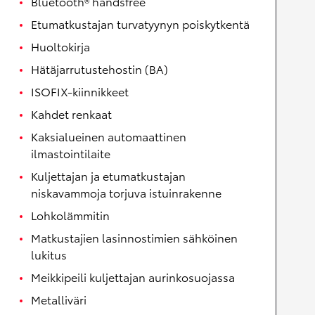
Bluetooth® handsfree
Etumatkustajan turvatyynyn poiskytkentä
Huoltokirja
Hätäjarrutustehostin (BA)
ISOFIX-kiinnikkeet
Kahdet renkaat
Kaksialueinen automaattinen
ilmastointilaite
Kuljettajan ja etumatkustajan
niskavammoja torjuva istuinrakenne
Lohkolämmitin
Matkustajien lasinnostimien sähköinen
lukitus
Meikkipeili kuljettajan aurinkosuojassa
Metalliväri