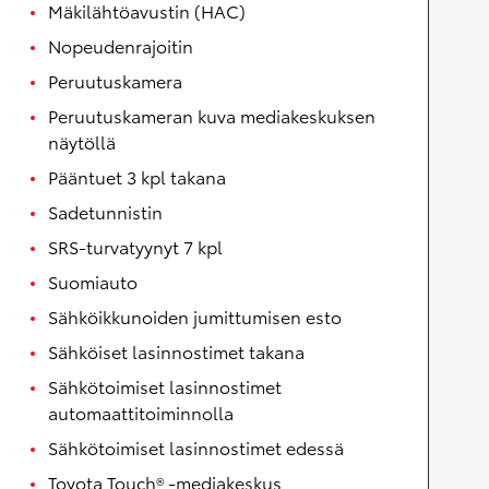
Mäkilähtöavustin (HAC)
Nopeudenrajoitin
Peruutuskamera
Peruutuskameran kuva mediakeskuksen
näytöllä
Pääntuet 3 kpl takana
Sadetunnistin
SRS-turvatyynyt 7 kpl
Suomiauto
Sähköikkunoiden jumittumisen esto
Sähköiset lasinnostimet takana
Sähkötoimiset lasinnostimet
automaattitoiminnolla
Sähkötoimiset lasinnostimet edessä
Toyota Touch® -mediakeskus