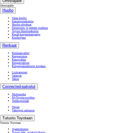
Omistajalle
Omistajalle
Huolto
Varaa huolto
Katsastustarkastus
Huolto-ohjelmat
Ilmastointi ja puhdas sisäilma
Toyota Huoltorahoitus
Recall-korjauskampanja
Korikorjaus
Renkaat
Renkaanvaihto
Rengastietoa
Kausivaihto
Rengasvalitsin
Rengaspaineanturin koodaus
Lisävarusteet
Varaosat
Takuu
Connected-palvelut
Multimedia
MyToyota-sovellus
Verkkoportaali
Ohjeet
Vahingon sattuessa
Tutustu Toyotaan
Tutustu Toyotaan
Ajankohtaista
Toyota Way -asiakasjulkaisu