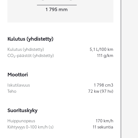
Leveys
1 795
mm
Kulutus (yhdistetty)
Kulutus (yhdistetty)
5,1
L/100 km
CO₂-päästöt (yhdistetty)
111
g/km
Moottori
Iskutilavuus
1 798
cm3
Teho
72
kw (97 hv)
Suorituskyky
Huippunopeus
170
km/h
Kiihtyvyys 0-100 km/h (s)
11
sekuntia