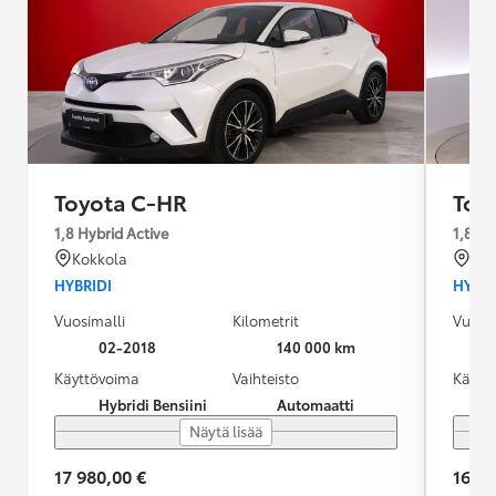
Toyota C-HR
Toy
1,8 Hybrid Active
1,8 Hy
Kokkola
For
HYBRIDI
HYBRI
Vuosimalli
Kilometrit
Vuosim
02-2018
140 000 km
Käyttövoima
Vaihteisto
Käytt
Hybridi Bensiini
Automaatti
Näytä lisää
17 980,00 €
16 49