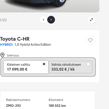
1/22
Toyota C-HR
Tallenna auto
HYBRIDI
1,8 Hybrid Active Edition
Joensuu
Vaihda rahoitukseen
Käteinen valittu
Vaihda rahoitukseen
17 099,00 €
333,02 € / kk
Rekisterinumero
Kilometrit
ZMO-392
188 502 km