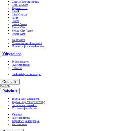
Corolla Touring Sports
Corolla Sedan
Toyota C-HR
RAV4
Land Cruiser
Hilux
Proace
Proace Verso
Proace City
Proace City Verso
Proace Max
Vaihtoautot
Nopean toimituksen autot
Hinnastot ja varusteluettelot
Yritysautot
Työsuhdeautot
Hyötyajoneuvot
Rahoitus
Sähköistetyt voimalinjat
Ostajalle
Ostajalle
Rahoitus
Toyota Easy Osamaksu
Toyota Easy Yksityisleasing
Perinteinen osamaksu
Yritysautojen rahoitus
Vakuutus
Huoltosopimus
Tarjoukset ja kampanjat
Vuokraa auto