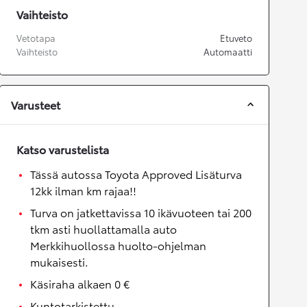
Vaihteisto
Vetotapa
Etuveto
Vaihteisto
Automaatti
Varusteet
Katso varustelista
Tässä autossa Toyota Approved Lisäturva
12kk ilman km rajaa!!
Turva on jatkettavissa 10 ikävuoteen tai 200
tkm asti huollattamalla auto
Merkkihuollossa huolto-ohjelman
mukaisesti.
Käsiraha alkaen 0 €
Kuntotarkistettu