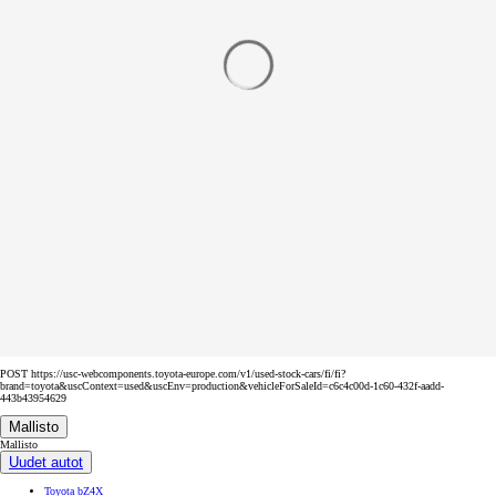
POST https://usc-webcomponents.toyota-europe.com/v1/used-stock-cars/fi/fi?
brand=toyota&uscContext=used&uscEnv=production&vehicleForSaleId=c6c4c00d-1c60-432f-aadd-
443b43954629
Mallisto
Mallisto
Uudet autot
Toyota bZ4X