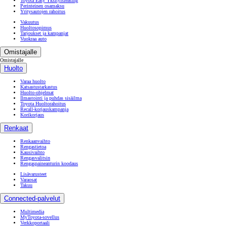
Toyota Easy Yksityisleasing
Perinteinen osamaksu
Yritysautojen rahoitus
Vakuutus
Huoltosopimus
Tarjoukset ja kampanjat
Vuokraa auto
Omistajalle
Omistajalle
Huolto
Varaa huolto
Katsastustarkastus
Huolto-ohjelmat
Ilmastointi ja puhdas sisäilma
Toyota Huoltorahoitus
Recall-korjauskampanja
Korikorjaus
Renkaat
Renkaanvaihto
Rengastietoa
Kausivaihto
Rengasvalitsin
Rengaspaineanturin koodaus
Lisävarusteet
Varaosat
Takuu
Connected-palvelut
Multimedia
MyToyota-sovellus
Verkkoportaali