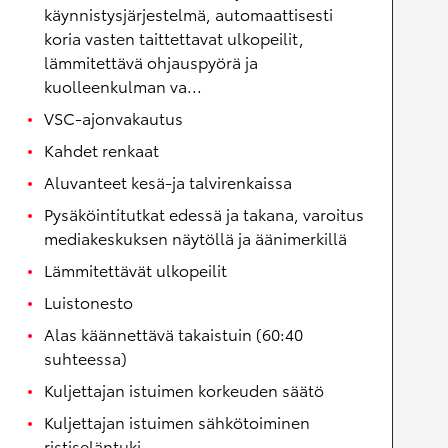
käynnistysjärjestelmä, automaattisesti
koria vasten taittettavat ulkopeilit,
lämmitettävä ohjauspyörä ja
kuolleenkulman va...
VSC-ajonvakautus
Kahdet renkaat
Aluvanteet kesä-ja talvirenkaissa
Pysäköintitutkat edessä ja takana, varoitus
mediakeskuksen näytöllä ja äänimerkillä
Lämmitettävät ulkopeilit
Luistonesto
Alas käännettävä takaistuin (60:40
suhteessa)
Kuljettajan istuimen korkeuden säätö
Kuljettajan istuimen sähkötoiminen
ristiseläntuki