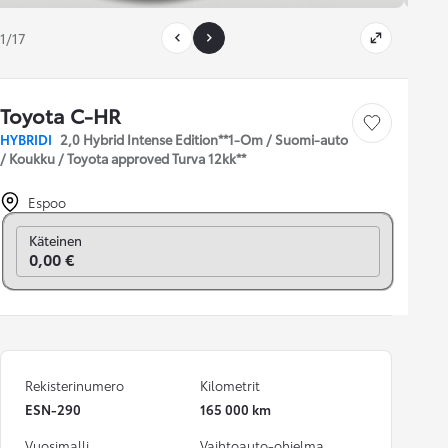
1/17
Toyota C-HR
Tallenna auto
HYBRIDI
2,0 Hybrid Intense Edition**1-Om / Suomi-auto
/ Koukku / Toyota approved Turva 12kk**
Espoo
Vaihda rahoitukseen
Käteinen
0,00 €
Rekisterinumero
Kilometrit
ESN-290
165 000 km
Vuosimalli
Vaihtoauto-ohjelma