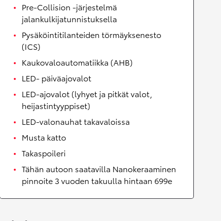
Pre-Collision -järjestelmä
jalankulkijatunnistuksella
Pysäköintitilanteiden törmäyksenesto
(ICS)
Kaukovaloautomatiikka (AHB)
LED- päiväajovalot
LED-ajovalot (lyhyet ja pitkät valot,
heijastintyyppiset)
LED-valonauhat takavaloissa
Musta katto
Takaspoileri
Tähän autoon saatavilla Nanokeraaminen
pinnoite 3 vuoden takuulla hintaan 699e