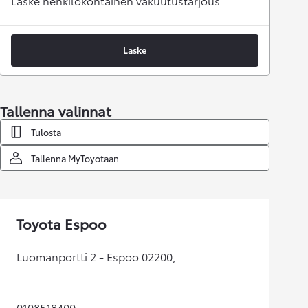
Laske henkilökohtainen vakuutustarjous
Laske
Tallenna valinnat
Tulosta
Tallenna MyToyotaan
Toyota Espoo
Luomanportti 2 - Espoo 02200,
0108518400