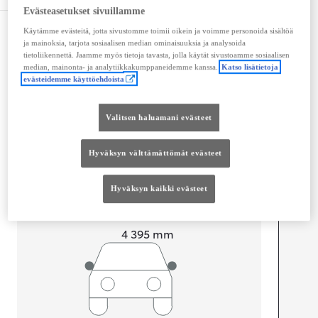
Evästeasetukset sivuillamme
Käytämme evästeitä, jotta sivustomme toimii oikein ja voimme personoida sisältöä
Mitat ja tilavuus
ja mainoksia, tarjota sosiaalisen median ominaisuuksia ja analysoida
tietoliikennettä. Jaamme myös tietoja tavasta, jolla käytät sivustoamme sosiaalisen
Ovet
4
median, mainonta- ja analytiikkakumppaneidemme kanssa.
Katso lisätietoja
Istuimet
5
evästeidemme käyttöehdoista
Tavaratilan tilavuus
358
L
Valitsen haluamani evästeet
Hyväksyn välttämättömät evästeet
mm
1 555
Hyväksyn kaikki evästeet
Korkeus
Pituus
4 395
mm