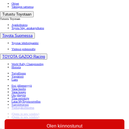
Ohjeet
Vahingon sattuessa
Tutustu Toyotaan
Tutustu Toyotaan
Ajankohtaista
Toyota Way -asiakasjulkaisu
Toyota Suomessa
Toyotan lehdistöpankki
Yhdessä pidemmälle
TOYOTA GAZOO Racing
World Rally Championship
Historia
Turvallisuus
Ympäristö
Laatu
Etsi jälleenmyyjä
Varaa huolto
Varaa koeajo
Ota yhteyttä
Tilaa uutiskirje
Lataa MyToyota-sovellus
Saavutettavuus
Tiedonjakoilmoitus
(Opens in new window)
(Opens in new window)
(Opens in new window)
(Opens in new window)
Olen kiinnostunut