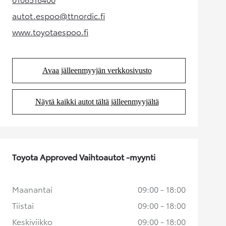
(Aukeaa uudessa välilehdessä)
autot.espoo@ttnordic.fi
(Aukeaa uudessa välilehdessä)
www.toyotaespoo.fi
(Aukeaa uudessa välilehdessä)
Avaa jälleenmyyjän verkkosivusto
(Aukeaa uudessa välilehdessä)
Näytä kaikki autot tältä jälleenmyyjältä
(Aukeaa uudessa välilehdessä)
Toyota Approved Vaihtoautot -myynti
Maanantai
09:00 - 18:00
Tiistai
09:00 - 18:00
Keskiviikko
09:00 - 18:00