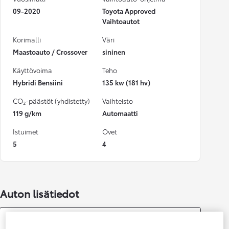
09-2020
Toyota Approved
Vaihtoautot
Korimalli
Väri
Maastoauto / Crossover
sininen
Käyttövoima
Teho
Hybridi Bensiini
135 kw (181 hv)
CO₂-päästöt (yhdistetty)
Vaihteisto
119 g/km
Automaatti
Istuimet
Ovet
5
4
Auton lisätiedot
Tekniset tiedot