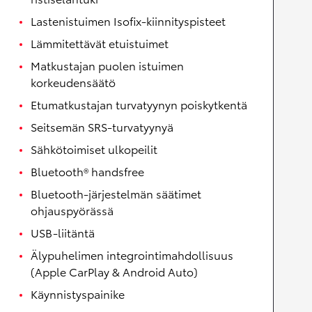
Lastenistuimen Isofix-kiinnityspisteet
Lämmitettävät etuistuimet
Matkustajan puolen istuimen
korkeudensäätö
Etumatkustajan turvatyynyn poiskytkentä
Seitsemän SRS-turvatyynyä
Sähkötoimiset ulkopeilit
Bluetooth® handsfree
Bluetooth-järjestelmän säätimet
ohjauspyörässä
USB-liitäntä
Älypuhelimen integrointimahdollisuus
(Apple CarPlay & Android Auto)
Käynnistyspainike