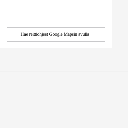
Hae reittiohjeet Google Mapsin avulla
(Aukeaa uudessa välilehdessä)