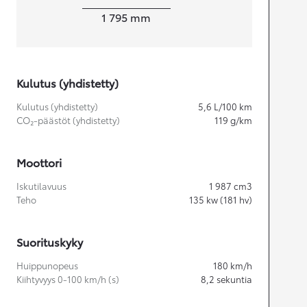
Leveys
1 795
mm
Kulutus (yhdistetty)
Kulutus (yhdistetty)
5,6
L/100 km
CO₂-päästöt (yhdistetty)
119
g/km
Moottori
Iskutilavuus
1 987
cm3
Teho
135
kw (181 hv)
Suorituskyky
Huippunopeus
180
km/h
Kiihtyvyys 0-100 km/h (s)
8,2
sekuntia