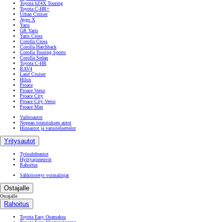
Toyota bZ4X Touring
Toyota C-HR+
Urban Cruiser
Aygo X
Yaris
GR Yaris
Yaris Cross
Corolla Cross
Corolla Hatchback
Corolla Touring Sports
Corolla Sedan
Toyota C-HR
RAV4
Land Cruiser
Hilux
Proace
Proace Verso
Proace City
Proace City Verso
Proace Max
Vaihtoautot
Nopean toimituksen autot
Hinnastot ja varusteluettelot
Yritysautot
Työsuhdeautot
Hyötyajoneuvot
Rahoitus
Sähköistetyt voimalinjat
Ostajalle
Ostajalle
Rahoitus
Toyota Easy Osamaksu