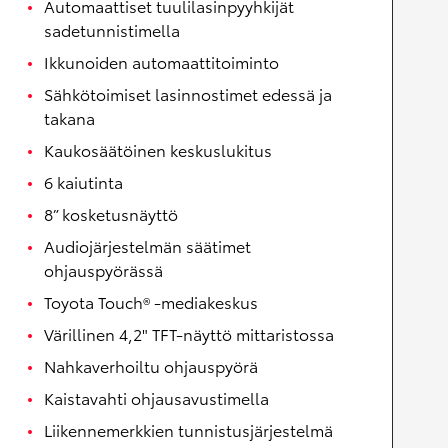
Automaattiset tuulilasinpyyhkijät
sadetunnistimella
Ikkunoiden automaattitoiminto
Sähkötoimiset lasinnostimet edessä ja
takana
Kaukosäätöinen keskuslukitus
6 kaiutinta
8” kosketusnäyttö
Audiojärjestelmän säätimet
ohjauspyörässä
Toyota Touch® -mediakeskus
Värillinen 4,2" TFT-näyttö mittaristossa
Nahkaverhoiltu ohjauspyörä
Kaistavahti ohjausavustimella
Liikennemerkkien tunnistusjärjestelmä