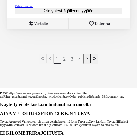
Tutustu autoon
Ota yhteyttä jälleenmyyjään
Vertaile
Tallenna
1
2
3
4
First Page
Previous page
Next page
Last Page
POST https://usc-webcomponents.toyota-europe.com/v1/car-filter/fi/fi?
carFilter=used&brand=toyota&uscEnv=production&sortOrder=published&brands=38&warranty=any
Käytetty ei ole koskaan tuntunut näin uudelta
AINA VELOITUKSETON 12 KK:N TURVA
Toyota Approved Vaihtoautot -ohjelman veloitukseton 12 kk:n Turva sisältyy kaikkiin Toyota-liikkeistä
myytäviin, enintään 10 vuoden ikäisiin ja enintään 185 000 km ajettuihin Toyota-vaihtoautoihin.
EI KILOMETRIRAJOITUSTA