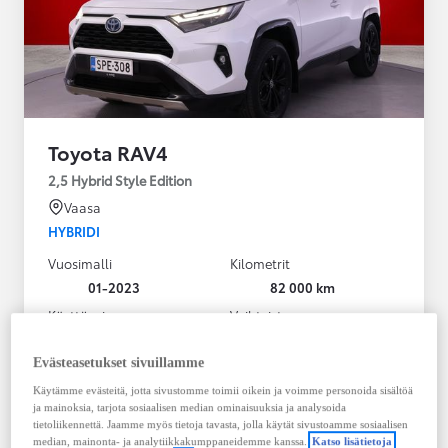
Toyota RAV4
2,5 Hybrid Style Edition
Vaasa
HYBRIDI
Vuosimalli
Kilometrit
01-2023
82 000 km
Käyttövoima
Vaihteisto
Hybridi Bensiini
Automaatti
Näytä lisää
Evästeasetukset sivuillamme
Käytämme evästeitä, jotta sivustomme toimii oikein ja voimme personoida sisältöä
38 900,00 €
ja mainoksia, tarjota sosiaalisen median ominaisuuksia ja analysoida
495,36 € / kk
tietoliikennettä. Jaamme myös tietoja tavasta, jolla käytät sivustoamme sosiaalisen
median, mainonta- ja analytiikkakumppaneidemme kanssa.
Katso lisätietoja