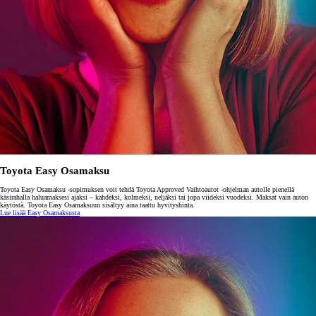
Toyota Easy Osamaksu
Toyota Easy Osamaksu -sopimuksen voit tehdä Toyota Approved Vaihtoautot -ohjelman autolle pienellä
käsirahalla haluamaksesi ajaksi – kahdeksi, kolmeksi, neljäksi tai jopa viideksi vuodeksi. Maksat vain auton
käytöstä. Toyota Easy Osamaksuun sisältyy aina taattu hyvityshinta.
Lue lisää Easy Osamaksusta