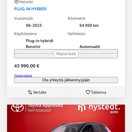
Helsinki
PLUG-IN HYBRIDI
Vuosimalli
Kilometrit
06-2023
64 000 km
Käyttövoima
Vaihteisto
Plug-in hybridi
Bensiini
Automaatti
Näytä lisää
43 990,00 €
Tutustu autoon
Ota yhteyttä jälleenmyyjään
Vertaile
Tallenna