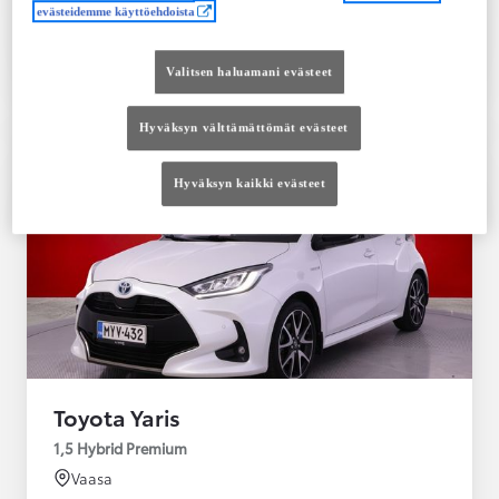
evästeidemme käyttöehdoista
Tutustu autoon
Ota yhteyttä jälleenmyyjään
Valitsen haluamani evästeet
Vertaile
Tallenna
Hyväksyn välttämättömät evästeet
Hyväksyn kaikki evästeet
Toyota Yaris
1,5 Hybrid Premium
Vaasa