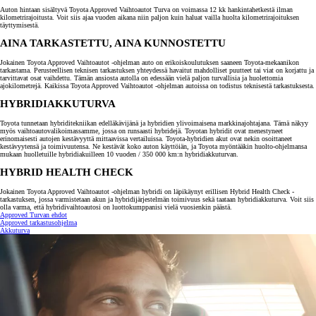
Auton hintaan sisältyvä Toyota Approved Vaihtoautot Turva on voimassa 12 kk hankintahetkestä ilman
kilometrirajoitusta. Voit siis ajaa vuoden aikana niin paljon kuin haluat vailla huolta kilometrirajoituksen
täyttymisestä.
AINA TARKASTETTU, AINA KUNNOSTETTU
Jokainen Toyota Approved Vaihtoautot -ohjelman auto on erikoiskoulutuksen saaneen Toyota-mekaanikon
tarkastama. Perusteellisen teknisen tarkastuksen yhteydessä havaitut mahdolliset puutteet tai viat on korjattu ja
tarvittavat osat vaihdettu. Tämän ansiosta autolla on edessään vielä paljon turvallisia ja huolettomia
ajokilometrejä. Kaikissa Toyota Approved Vaihtoautot -ohjelman autoissa on todistus teknisestä tarkastuksesta.
HYBRIDIAKKUTURVA
Toyota tunnetaan hybriditekniikan edelläkävijänä ja hybridien ylivoimaisena markkinajohtajana. Tämä näkyy
myös vaihtoautovalikoimassamme, jossa on runsaasti hybridejä. Toyotan hybridit ovat menestyneet
erinomaisesti autojen kestävyyttä mittaavissa vertailuissa. Toyota-hybridien akut ovat nekin osoittaneet
kestävyytensä ja toimivuutensa. Ne kestävät koko auton käyttöiän, ja Toyota myöntääkin huolto-ohjelmansa
mukaan huolletuille hybridiakuilleen 10 vuoden / 350 000 km:n hybridiakkuturvan.
HYBRID HEALTH CHECK
Jokainen Toyota Approved Vaihtoautot -ohjelman hybridi on läpikäynyt erillisen Hybrid Health Check -
tarkastuksen, jossa varmistetaan akun ja hybridijärjestelmän toimivuus sekä taataan hybridiakkuturva. Voit siis
olla varma, että hybridivaihtoautosi on luottokumppanisi vielä vuosienkin päästä.
Approved Turvan ehdot
Approved tarkastusohjelma
Akkuturva