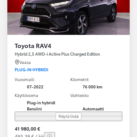
Toyota RAV4
Hybrid 2,5 AWD-i Active Plus Charged Edition
Vaasa
PLUG-IN HYBRIDI
Vuosimalli
Kilometrit
07-2022
76 000 km
Käyttövoima
Vaihteisto
Plug-in hybridi
Bensiini
Automaatti
Näytä lisää
41 980,00 €
493,38 € / kk