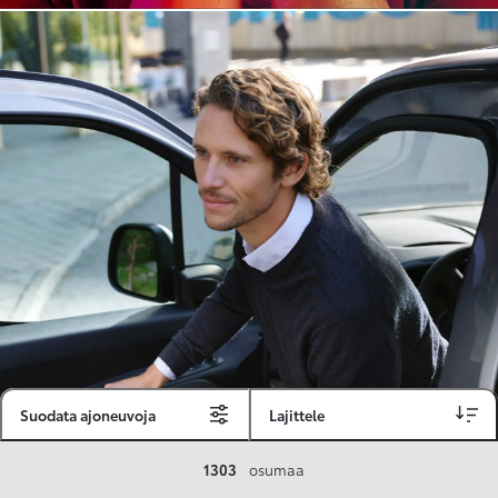
Suodata ajoneuvoja
Lajittele
Toyota Vakuutus
1303
osumaa
Toyota-asiakkaille räätälöity ja valmiiksi kilpailutettu Toyota Vakuutus on edullinen, monipuolinen ja kattava.
Se sisältää Täyskaskossa 80 %:n bonuksen ja voit hyödyntää liikennevakuutusbonuskertymäsi aina 80 %:iin