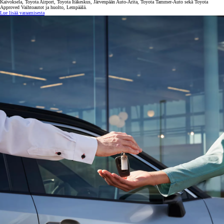
Kaivoksela, Toyota Airport, Toyota Itäkeskus, Järvenpään Auto-Arita, Toyota Tammer-Auto sekä Toyota
Approved Vaihtoautot ja huolto, Lempäälä.
Lue lisää varaamisesta