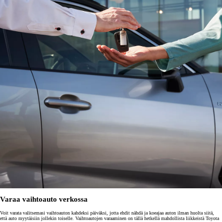
Varaa vaihtoauto verkossa
Voit varata valitsemasi vaihtoauton kahdeksi päiväksi, jotta ehdit nähdä ja koeajaa auton ilman huolta siitä,
että auto myytäisiin jollekin toiselle. Vaihtoautojen varaaminen on tällä hetkellä mahdollista liikkeistä Toyota