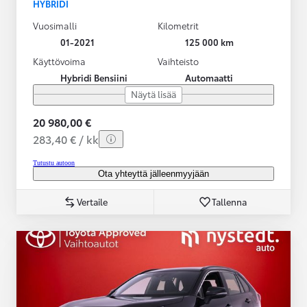
HYBRIDI
Vuosimalli
Kilometrit
01-2021
125 000 km
Käyttövoima
Vaihteisto
Hybridi Bensiini
Automaatti
Näytä lisää
20 980,00 €
283,40 € / kk
Tutustu autoon
Ota yhteyttä jälleenmyyjään
Vertaile
Tallenna