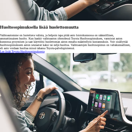
Huoltosopimuksella lisää huolettomuutta
Vaihtoautomme on luotettava valinta, ja helpoin tapa pitää auto loistokunnossa on säännöllinen,
ammattimainen huolto. Kun hankit vaihtoauton yhteydessä Toyota Huoltosopimuksen, varmistat auton
kunnossa pysymisen ja saat käyttöösi huolettoman auton ennalta määritellyin kustannuksin. Voit sisällyttää
huoltosopimukseen auton seuraavat kaksi tai neljä huoltoa. Vaihtoautojen huoltosopimus on valtakunnallinen,
eli auto voidaan huoltaa missä tahansa Toyota-palvelupisteessä.
Lue lisää Toyota Huoltosopimuksesta