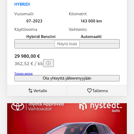
HYBRIDI
Vuosimalli
Kilometrit
07-2023
143 000 km
Käyttövoima
Vaihteisto
Hybridi Bensiini
Automaatti
Näytä lisää
29 980,00 €
362,52 € / kk
Tutustu autoon
Ota yhteyttä jälleenmyyjään
Vertaile
Tallenna