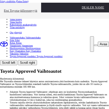
Siirry sisältöön
(Paina Enter)
Ota yhteyttä
DEALER NAME
Sulje
Etsi Toyota-jälleenmyyjä
Toyota palvelee
Etsi jälleenmyyjä
Varaa koeajo
Varaa huolto
Rahoituksen asiakaspalvelu
Tilaa uutiskirje
Ota yhteyttä
Vaihtoautohaku
Vaihtoautohaku
Edut
Edut
Relax
Relax
Avaa
Varaaminen
Varaaminen
Huoltosopimus
Huoltosopimus
Easy Osamaksu
Easy Osamaksu
Vakuutus
Vakuutus
Toyota Approved vuodeksi
Toyota Approved vuodeksi
Scroll left
Scroll right
Toyota Approved Vaihtoautot
Huolettomia kilometrejä
Me Toyotalla olemme tehneet käytetyn auton omistamisesta yhtä huoletonta kuin uudenkin. Toyota Approved
Vaihtoautot on Toyota-liikkeiden standardi kaikille Toyota-vaihtoautoille, joiden ikä on alle 10 vuotta ja
mittarilukema enintään 185 000 km.
Jokainen Toyota Approved Vaihtoautot -ohjelman auto on koulutetun Toyota-mekaanikon
huolellisesti tarkistama. Voit luottaa siihen, että meiltä hankkimasi Toyota Approved Vaihtoauto on
aina moitteettomassa kunnossa ja valmiina ajoon. Siksi voimme luvata vaihtoautoillemme myös
veloituksettoman 12 kk:n lisäturvan, joka tuo mielenrauhaa ajomatkoihisi.
Tutustu tarjolla oleviin yksityiskohtaisen tarkastuksen läpikäyneisiin, erittäin laadukkaisiin Toyota-
vaihtoautoihin vaihtoautohaussamme ja löydä sinulle sopivin vaihtoehto. Voit nyt varata vaihtoauton
kahdeksi päiväksi valikoiduista Toyota-liikkeistä, jotta ehdit nähdä ja koeajaa auton ilman huolta