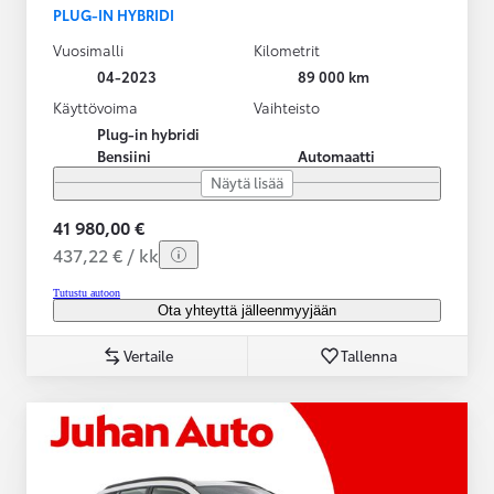
PLUG-IN HYBRIDI
Vuosimalli
Kilometrit
04-2023
89 000 km
Käyttövoima
Vaihteisto
Plug-in hybridi
Bensiini
Automaatti
Näytä lisää
41 980,00 €
437,22 € / kk
Tutustu autoon
Ota yhteyttä jälleenmyyjään
Vertaile
Tallenna