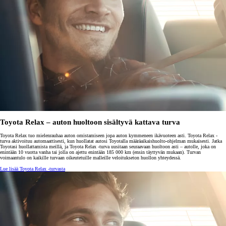
Toyota Relax – auton huoltoon sisältyvä kattava turva
Toyota Relax tuo mielenrauhaa auton omistamiseen jopa auton kymmeneen ikävuoteen asti. Toyota Relax -
turva aktivoituu automaattisesti, kun huollatat autosi Toyotalla määräaikaishuolto-ohjelman mukaisesti. Jatka
Toyotasi huollattamista meillä, ja Toyota Relax -turva uusitaan seuraavaan huoltoon asti – autolle, joka on
enintään 10 vuotta vanha tai jolla on ajettu enintään 185 000 km (ensin täyttyvän mukaan). Turvan
voimaantulo on kaikille turvaan oikeutetuille malleille veloitukseton huollon yhteydessä.
Lue lisää Toyota Relax -turvasta