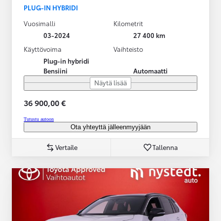
PLUG-IN HYBRIDI
Vuosimalli
Kilometrit
03-2024
27 400 km
Käyttövoima
Vaihteisto
Plug-in hybridi
Bensiini
Automaatti
Näytä lisää
36 900,00 €
Tutustu autoon
Ota yhteyttä jälleenmyyjään
Vertaile
Tallenna