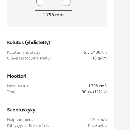
Leveys
1 795
mm
Kulutus (yhdistetty)
Kulutus (yhdistetty)
5,3
L/100 km
CO₂-päästöt (yhdistetty)
110
g/km
Moottori
Iskutilavuus
1 798
cm3
Teho
90
kw (121 hv)
Suorituskyky
Huippunopeus
170
km/h
Kiihtyvyys 0-100 km/h (s)
11
sekuntia