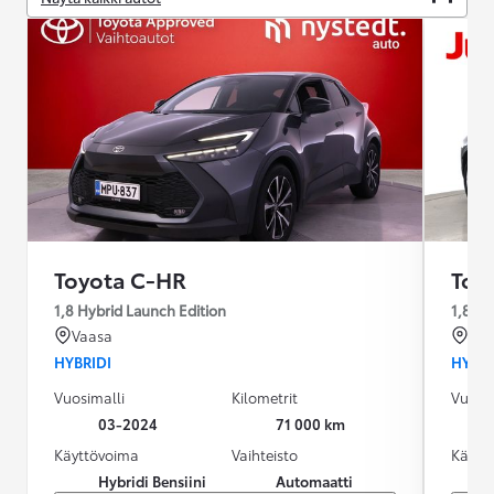
Toyota C-HR
Toy
1,8 Hybrid Launch Edition
1,8 Hy
Vaasa
Rov
HYBRIDI
HYBRI
Vuosimalli
Kilometrit
Vuosim
03-2024
71 000 km
Käyttövoima
Vaihteisto
Käytt
Hybridi Bensiini
Automaatti