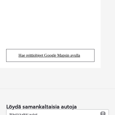
Hae reittiohjeet Google Mapsin avulla
(Aukeaa uudessa välilehdessä)
Löydä samankaltaisia autoja
Näytä kaikki autot