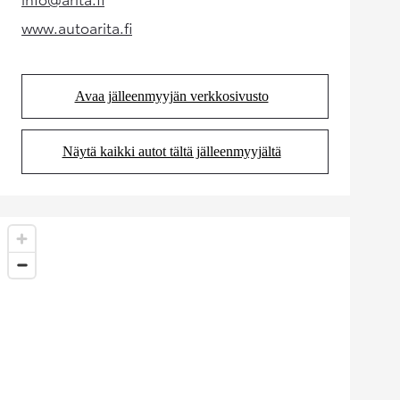
(Aukeaa uudessa välilehdessä)
www.autoarita.fi
(Aukeaa uudessa välilehdessä)
Avaa jälleenmyyjän verkkosivusto
(Aukeaa uudessa välilehdessä)
Näytä kaikki autot tältä jälleenmyyjältä
(Aukeaa uudessa välilehdessä)