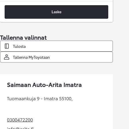
Laske
Tallenna valinnat
Tulosta
Tallenna MyToyotaan
Saimaan Auto-Arita Imatra
Tuomaankuja 9 - Imatra 55100,
0300472200
(Aukeaa uudessa välilehdessä)
info@arita.fi