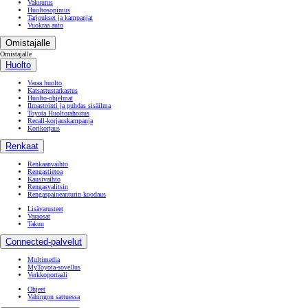
Vakuutus
Huoltosopimus
Tarjoukset ja kampanjat
Vuokraa auto
Omistajalle
Omistajalle
Huolto
Varaa huolto
Katsastustarkastus
Huolto-ohjelmat
Ilmastointi ja puhdas sisäilma
Toyota Huoltorahoitus
Recall-korjauskampanja
Korikorjaus
Renkaat
Renkaanvaihto
Rengastietoa
Kausivaihto
Rengasvalitsin
Rengaspaineanturin koodaus
Lisävarusteet
Varaosat
Takuu
Connected-palvelut
Multimedia
MyToyota-sovellus
Verkkoportaali
Ohjeet
Vahingon sattuessa