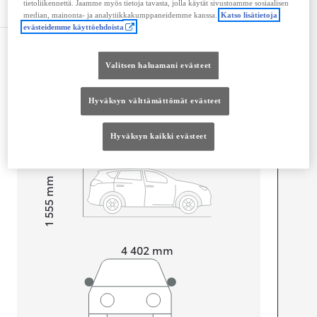
tietoliikennettä. Jaamme myös tietoja tavasta, jolla käytät sivustoamme sosiaalisen
Tekniset tiedot
median, mainonta- ja analytiikkakumppaneidemme kanssa.
Katso lisätietoja
evästeidemme käyttöehdoista
Mitat ja tilavuus
Valitsen haluamani evästeet
Ovet
4
Istuimet
5
Hyväksyn välttämättömät evästeet
Tavaratilan tilavuus
377
L
Hyväksyn kaikki evästeet
mm
1 555
Korkeus
Pituus
4 402
mm