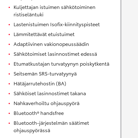
Kuljettajan istuimen sähkötoiminen
ristiseläntuki
Lastenistuimen Isofix-kiinnityspisteet
Lämmitettävät etuistuimet
Adaptiivinen vakionopeussäädin
Sähkötoimiset lasinnostimet edessä
Etumatkustajan turvatyynyn poiskytkentä
Seitsemän SRS-turvatyynyä
Hätäjarrutehostin (BA)
Sähköiset lasinnostimet takana
Nahkaverhoiltu ohjauspyörä
Bluetooth® handsfree
Bluetooth-järjestelmän säätimet
ohjauspyörässä