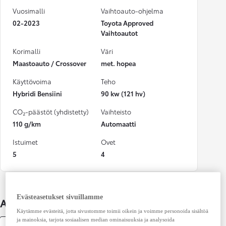
Vuosimalli
Vaihtoauto-ohjelma
02-2023
Toyota Approved
Vaihtoautot
Korimalli
Väri
Maastoauto / Crossover
met. hopea
Käyttövoima
Teho
Hybridi Bensiini
90 kw (121 hv)
CO₂-päästöt (yhdistetty)
Vaihteisto
110 g/km
Automaatti
Istuimet
Ovet
5
4
Evästeasetukset sivuillamme
Auton lisätiedot
Käytämme evästeitä, jotta sivustomme toimii oikein ja voimme personoida sisältöä
ja mainoksia, tarjota sosiaalisen median ominaisuuksia ja analysoida