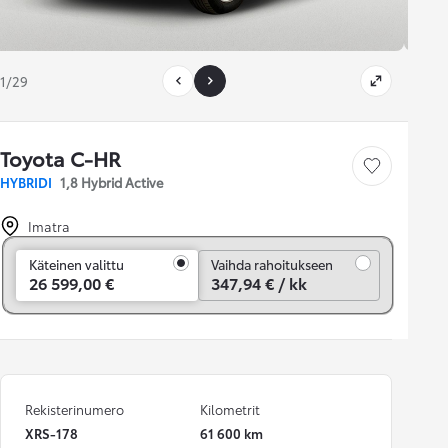
1/29
Toyota C-HR
Tallenna auto
HYBRIDI
1,8 Hybrid Active
Imatra
Vaihda rahoitukseen
Käteinen valittu
Vaihda rahoitukseen
26 599,00 €
347,94 € / kk
Rekisterinumero
Kilometrit
XRS-178
61 600 km