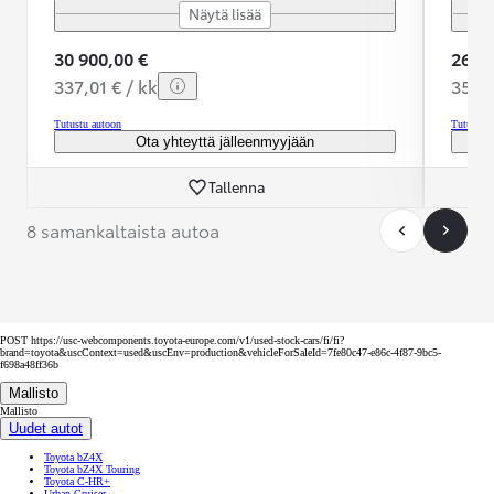
Näytä lisää
30 900,00 €
26 39
337,01 € / kk
354,3
Tutustu autoon
Tutustu 
Ota yhteyttä jälleenmyyjään
Tallenna
8 samankaltaista autoa
POST https://usc-webcomponents.toyota-europe.com/v1/used-stock-cars/fi/fi?
brand=toyota&uscContext=used&uscEnv=production&vehicleForSaleId=7fe80c47-e86c-4f87-9bc5-
f698a48ff36b
Mallisto
Mallisto
Uudet autot
Toyota bZ4X
Toyota bZ4X Touring
Toyota C-HR+
Urban Cruiser