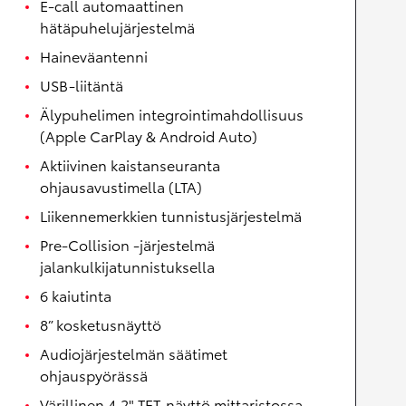
E-call automaattinen
hätäpuhelujärjestelmä
Haineväantenni
USB-liitäntä
Älypuhelimen integrointimahdollisuus
(Apple CarPlay & Android Auto)
Aktiivinen kaistanseuranta
ohjausavustimella (LTA)
Liikennemerkkien tunnistusjärjestelmä
Pre-Collision -järjestelmä
jalankulkijatunnistuksella
6 kaiutinta
8” kosketusnäyttö
Audiojärjestelmän säätimet
ohjauspyörässä
Värillinen 4,2" TFT-näyttö mittaristossa