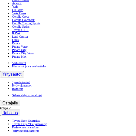
Aygo X
Yaris
GR Yaris
Yaris Cross
Corolla Cross
Corolla Hatchback
Corolla Touring Sports
Corolla Sedan
Toyota C-HR
RAV4
Land Cruiser
Hilux
Proace
Proace Verso
Proace City
Proace City Verso
Proace Max
Vaihtoautot
Hinnastot ja varusteluettelot
Yritysautot
Työsuhdeautot
Hyötyajoneuvot
Rahoitus
Sähköistetyt voimalinjat
Ostajalle
Ostajalle
Rahoitus
Toyota Easy Osamaksu
Toyota Easy Yksityisleasing
Perinteinen osamaksu
Yritysautojen rahoitus