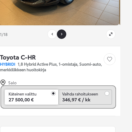
1/18
Toyota C-HR
Tallenna auto
HYBRIDI
1,8 Hybrid Active Plus, 1-omistaja, Suomi-auto,
merkkiliikkeen huoltokirja
Salo
Vaihda rahoitukseen
Käteinen valittu
Vaihda rahoitukseen
27 500,00 €
346,97 € / kk