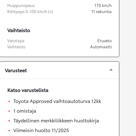
Huippunopeus
170
km/h
Kiihtyvyys 0-100 km/h (s)
11
sekuntia
Vaihteisto
Vetotapa
Etuveto
Vaihteisto
Automaatti
Varusteet
Katso varustelista
Toyota Approved vaihtoautoturva 12kk
1 omistaja
Täydellinen merkkiliikkeen huoltokirja
Viimeisin huolto 11/2025