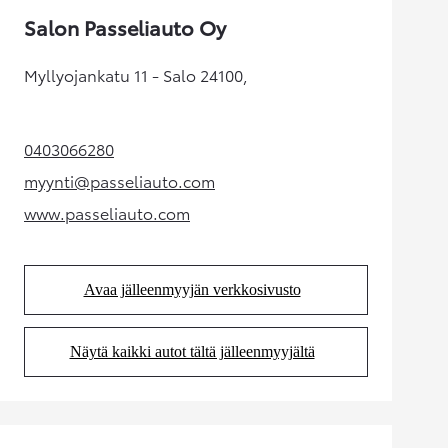
Salon Passeliauto Oy
Myllyojankatu 11 - Salo 24100,
0403066280
(Aukeaa uudessa välilehdessä)
myynti@passeliauto.com
(Aukeaa uudessa välilehdessä)
www.passeliauto.com
(Aukeaa uudessa välilehdessä)
Avaa jälleenmyyjän verkkosivusto
(Aukeaa uudessa välilehdessä)
Näytä kaikki autot tältä jälleenmyyjältä
(Aukeaa uudessa välilehdessä)