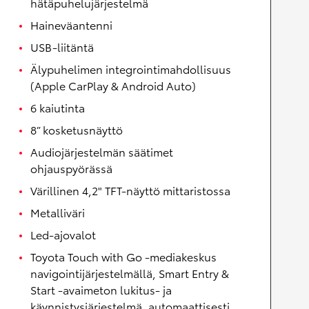
hätäpuhelujärjestelmä
Haineväantenni
USB-liitäntä
Älypuhelimen integrointimahdollisuus
(Apple CarPlay & Android Auto)
6 kaiutinta
8” kosketusnäyttö
Audiojärjestelmän säätimet
ohjauspyörässä
Värillinen 4,2" TFT-näyttö mittaristossa
Metalliväri
Led-ajovalot
Toyota Touch with Go -mediakeskus
navigointijärjestelmällä, Smart Entry &
Start -avaimeton lukitus- ja
käynnistysjärjestelmä, automaattisesti