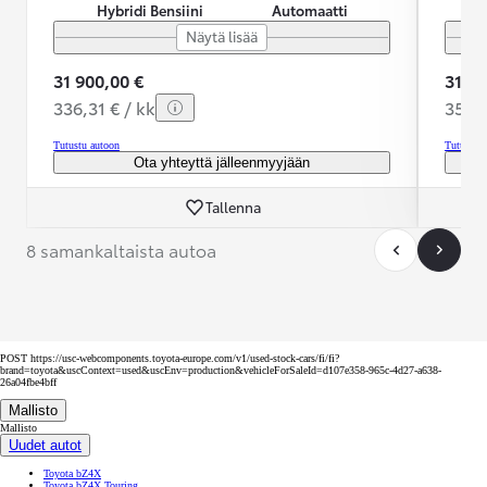
Hybridi Bensiini
Automaatti
Näytä lisää
31 900,00 €
31 99
336,31 € / kk
352,9
Tutustu autoon
Tutustu 
Ota yhteyttä jälleenmyyjään
Tallenna
8 samankaltaista autoa
POST https://usc-webcomponents.toyota-europe.com/v1/used-stock-cars/fi/fi?
brand=toyota&uscContext=used&uscEnv=production&vehicleForSaleId=d107e358-965c-4d27-a638-
26a04fbe4bff
Mallisto
Mallisto
Uudet autot
Toyota bZ4X
Toyota bZ4X Touring