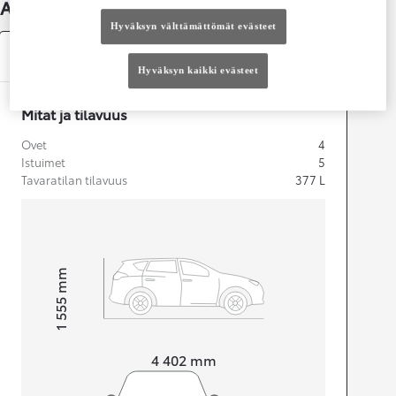
Auton lisätiedot
Hyväksyn välttämättömät evästeet
Tekniset tiedot
Hyväksyn kaikki evästeet
Mitat ja tilavuus
Ovet
4
Istuimet
5
Tavaratilan tilavuus
377
L
mm
1 555
Korkeus
Pituus
4 402
mm