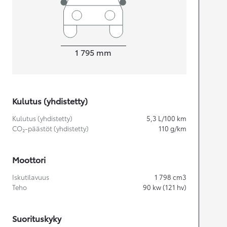
Leveys
1 795
mm
Kulutus (yhdistetty)
Kulutus (yhdistetty)
5,3
L/100 km
CO₂-päästöt (yhdistetty)
110
g/km
Moottori
Iskutilavuus
1 798
cm3
Teho
90
kw (121 hv)
Suorituskyky