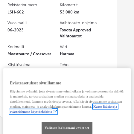
Rekisterinumero
Kilometrit
LSH-602
53 000 km
Vuosimalli
Vaihtoauto-ohjelma
06-2023
Toyota Approved
Vaihtoautot
Korimalli
Väri
Maastoauto / Crossover
Harmaa
Käyttövoima
Teho
Hybridi Bensiini
90 kw (121 hv)
CO₂-päästöt (yhdistetty)
Vaihteisto
Evästeasetukset sivuillamme
110 g/km
Automaatti
Käytämme evästeitä, jotta sivustomme toimii oikein ja voimme personoida sisältöä
ja mainoksia, tarjota sosiaalisen median ominaisuuksia ja analysoida
Istuimet
Ovet
tietoliikennettä. Jaamme myös tietoja tavasta, jolla käytät sivustoamme sosiaalisen
5
4
median, mainonta- ja analytiikkakumppaneidemme kanssa.
Katso lisätietoja
evästeidemme käyttöehdoista
Valitsen haluamani evästeet