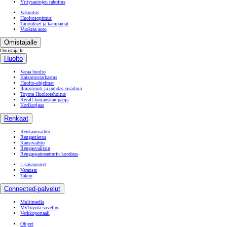
Yritysautojen rahoitus
Vakuutus
Huoltosopimus
Tarjoukset ja kampanjat
Vuokraa auto
Omistajalle
Omistajalle
Huolto
Varaa huolto
Katsastustarkastus
Huolto-ohjelmat
Ilmastointi ja puhdas sisäilma
Toyota Huoltorahoitus
Recall-korjauskampanja
Korikorjaus
Renkaat
Renkaanvaihto
Rengastietoa
Kausivaihto
Rengasvalitsin
Rengaspaineanturin koodaus
Lisävarusteet
Varaosat
Takuu
Connected-palvelut
Multimedia
MyToyota-sovellus
Verkkoportaali
Ohjeet