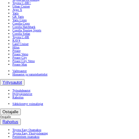
Toyota C-HR+
Urban Cruiser
Aygo X
Yaris
GR Yaris
Yaris Cross
Corolla Cross
Corolla Hatchback
Corolla Touring Sports
Corolla Sedan
Toyota C-HR
RAV4
Land Cruiser
Hilux
Proace
Proace Verso
Proace City
Proace City Verso
Proace Max
Vaihtoautot
Hinnastot ja varusteluettelot
Yritysautot
Työsuhdeautot
Hyötyajoneuvot
Rahoitus
Sähköistetyt voimalinjat
Ostajalle
Ostajalle
Rahoitus
Toyota Easy Osamaksu
Toyota Easy Yksityisleasing
Perinteinen osamaksu