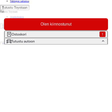
Vahingon sattuessa
Tutustu Toyotaan
Tutustu Toyotaan
Ajankohtaista
Toyota Way -asiakasjulkaisu
Olen kiinnostunut
Toyota Suomessa
Toyotan lehdistöpankki
Ostoskori
1
Yhdessä pidemmälle
Tutustu autoon
TOYOTA GAZOO Racing
World Rally Championship
Historia
Turvallisuus
Ympäristö
Laatu
Etsi jälleenmyyjä
Varaa huolto
Varaa koeajo
Ota yhteyttä
Tilaa uutiskirje
Lataa MyToyota-sovellus
Saavutettavuus
Tiedonjakoilmoitus
(Opens in new window)
(Opens in new window)
(Opens in new window)
(Opens in new window)
Copyright © Toyota Auto Finland Oy 2026