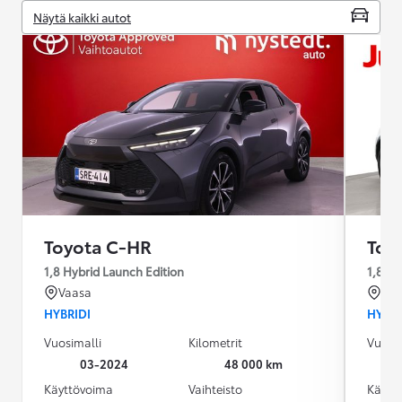
Näytä kaikki autot
Toyota C-HR
Toy
1,8 Hybrid Launch Edition
1,8 Hy
Vaasa
Rov
HYBRIDI
HYBRI
Vuosimalli
Kilometrit
Vuosim
03-2024
48 000 km
Käyttövoima
Vaihteisto
Käytt