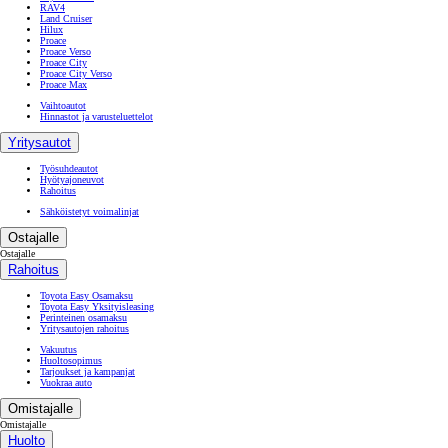
RAV4
Land Cruiser
Hilux
Proace
Proace Verso
Proace City
Proace City Verso
Proace Max
Vaihtoautot
Hinnastot ja varusteluettelot
Yritysautot
Työsuhdeautot
Hyötyajoneuvot
Rahoitus
Sähköistetyt voimalinjat
Ostajalle
Ostajalle
Rahoitus
Toyota Easy Osamaksu
Toyota Easy Yksityisleasing
Perinteinen osamaksu
Yritysautojen rahoitus
Vakuutus
Huoltosopimus
Tarjoukset ja kampanjat
Vuokraa auto
Omistajalle
Omistajalle
Huolto