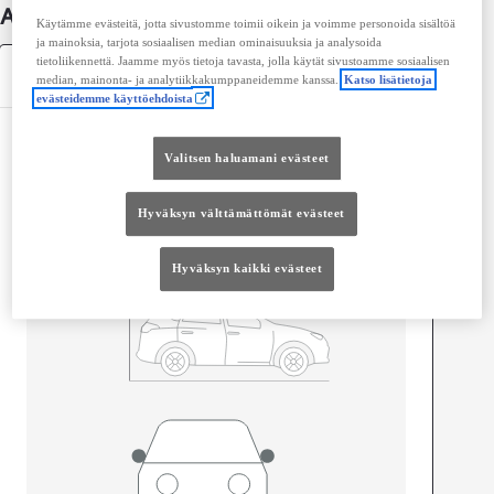
Auton lisätiedot
Käytämme evästeitä, jotta sivustomme toimii oikein ja voimme personoida sisältöä
ja mainoksia, tarjota sosiaalisen median ominaisuuksia ja analysoida
tietoliikennettä. Jaamme myös tietoja tavasta, jolla käytät sivustoamme sosiaalisen
Tekniset tiedot
median, mainonta- ja analytiikkakumppaneidemme kanssa.
Katso lisätietoja
evästeidemme käyttöehdoista
Mitat ja tilavuus
Valitsen haluamani evästeet
Ovet
4
Istuimet
5
Hyväksyn välttämättömät evästeet
Hyväksyn kaikki evästeet