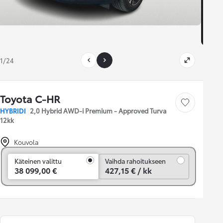
1/24
Toyota C-HR
Tallenna auto
HYBRIDI
2,0 Hybrid AWD-i Premium - Approved Turva
12kk
Kouvola
Vaihda rahoitukseen
Käteinen valittu
Vaihda rahoitukseen
38 099,00 €
427,15 € / kk