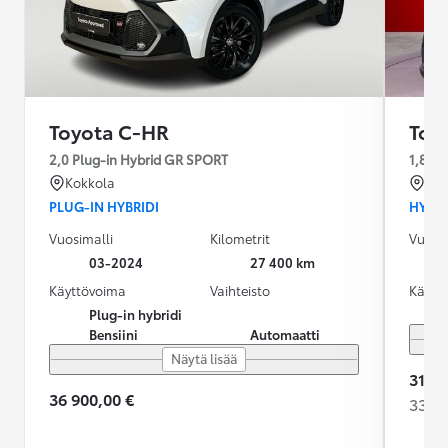
Toyota C-HR
Toy
2,0 Plug-in Hybrid GR SPORT
1,8 Hy
Kokkola
Vaa
PLUG-IN HYBRIDI
HYBRI
Vuosimalli
Kilometrit
Vuosim
03-2024
27 400 km
Käyttövoima
Vaihteisto
Käytt
Plug-in hybridi
Bensiini
Automaatti
Näytä lisää
31 90
36 900,00 €
336,2