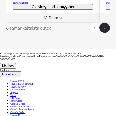
Tutustu autoon
Tutustu 
Ota yhteyttä jälleenmyyjään
Tallenna
8 samankaltaista autoa
POST https://usc-webcomponents.toyota-europe.com/v1/used-stock-cars/fi/fi?
brand=toyota&uscContext=used&uscEnv=production&vehicleForSaleId=60f0b47b-6f3d-4de2-91f6-
362a832d1d25
Mallisto
Mallisto
Uudet autot
Toyota bZ4X
Toyota bZ4X Touring
Toyota C-HR+
Urban Cruiser
Aygo X
Yaris
GR Yaris
Yaris Cross
Corolla Cross
Corolla Hatchback
Corolla Touring Sports
Corolla Sedan
Toyota C-HR