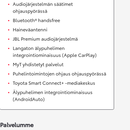
Audiojärjestelmän säätimet
ohjauspyörässä
Bluetooth® handsfree
Haineväantenni
JBL Premium audiojärjestelmä
Langaton älypuhelimen
integrointiominaisuus (Apple CarPlay)
MyT yhdistetyt palvelut
Puhelintoimintojen ohjaus ohjauspyörässä
Toyota Smart Connect+ -mediakeskus
Älypuhelimen integrointiominaisuus
(AndroidAuto)
Palvelumme