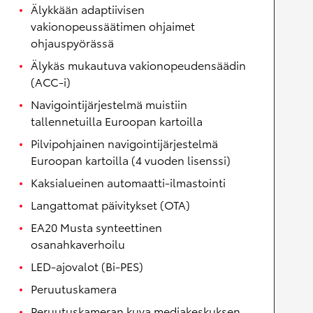
Älykkään adaptiivisen
vakionopeussäätimen ohjaimet
ohjauspyörässä
Älykäs mukautuva vakionopeudensäädin
(ACC-i)
Navigointijärjestelmä muistiin
tallennetuilla Euroopan kartoilla
Pilvipohjainen navigointijärjestelmä
Euroopan kartoilla (4 vuoden lisenssi)
Kaksialueinen automaatti-ilmastointi
Langattomat päivitykset (OTA)
EA20 Musta synteettinen
osanahkaverhoilu
LED-ajovalot (Bi-PES)
Peruutuskamera
Peruutuskameran kuva mediakeskuksen