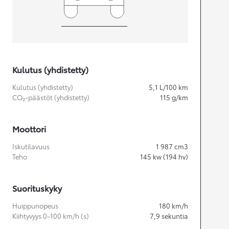
Kulutus (yhdistetty)
Kulutus (yhdistetty)
5,1
L/100 km
CO₂-päästöt (yhdistetty)
115
g/km
Moottori
Iskutilavuus
1 987
cm3
Teho
145
kw (194 hv)
Suorituskyky
Huippunopeus
180
km/h
Kiihtyvyys 0-100 km/h (s)
7,9
sekuntia