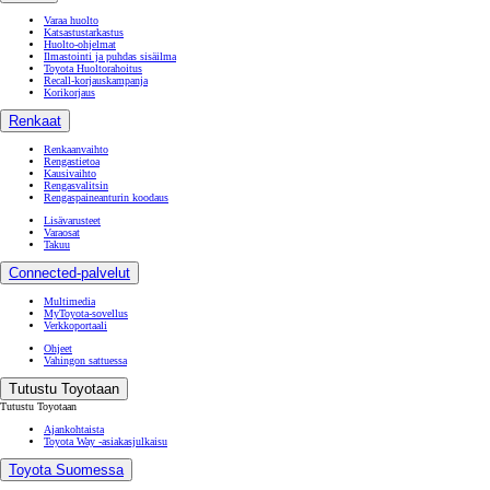
Varaa huolto
Katsastustarkastus
Huolto-ohjelmat
Ilmastointi ja puhdas sisäilma
Toyota Huoltorahoitus
Recall-korjauskampanja
Korikorjaus
Renkaat
Renkaanvaihto
Rengastietoa
Kausivaihto
Rengasvalitsin
Rengaspaineanturin koodaus
Lisävarusteet
Varaosat
Takuu
Connected-palvelut
Multimedia
MyToyota-sovellus
Verkkoportaali
Ohjeet
Vahingon sattuessa
Tutustu Toyotaan
Tutustu Toyotaan
Ajankohtaista
Toyota Way -asiakasjulkaisu
Toyota Suomessa