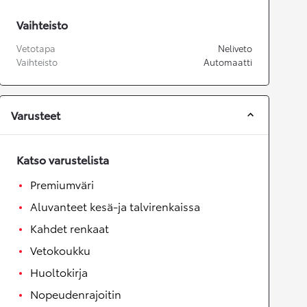
Vaihteisto
Vetotapa
Neliveto
Vaihteisto
Automaatti
Varusteet
Katso varustelista
Premiumväri
Aluvanteet kesä-ja talvirenkaissa
Kahdet renkaat
Vetokoukku
Huoltokirja
Nopeudenrajoitin