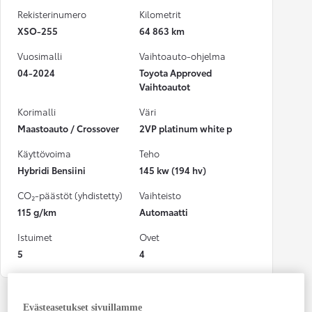
Rekisterinumero
Kilometrit
XSO-255
64 863 km
Vuosimalli
Vaihtoauto-ohjelma
04-2024
Toyota Approved
Vaihtoautot
Korimalli
Väri
Maastoauto / Crossover
2VP platinum white p
Käyttövoima
Teho
Hybridi Bensiini
145 kw (194 hv)
CO₂-päästöt (yhdistetty)
Vaihteisto
115 g/km
Automaatti
Istuimet
Ovet
5
4
Evästeasetukset sivuillamme