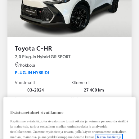
Toyota C-HR
2,0 Plug-in Hybrid GR SPORT
Kokkola
PLUG-IN HYBRIDI
Vuosimalli
Kilometrit
03-2024
27 400 km
Käyttövoima
Vaihteisto
Plug-in hybridi
Bensiini
Automaatti
Evästeasetukset sivuillamme
Näytä lisää
Käytämme evästeitä, jotta sivustomme toimii oikein ja voimme personoida sisältöä
ja mainoksia, tarjota sosiaalisen median ominaisuuksia ja analysoida
36 900,00 €
tietoliikennettä. Jaamme myös tietoja tavasta, jolla käytät sivustoamme sosiaalisen
median, mainonta- ja analytiikkakumppaneidemme kanssa.
Katso lisätietoja