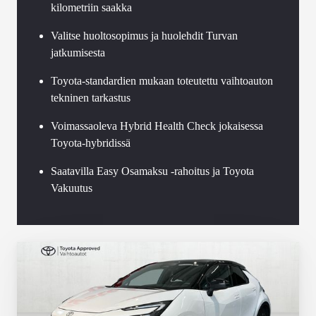
kilometriin saakka
Valitse huoltosopimus ja huolehdit Turvan
jatkumisesta
Toyota-standardien mukaan toteutettu vaihtoauton
tekninen tarkastus
Voimassaoleva Hybrid Health Check jokaisessa
Toyota-hybridissä
Saatavilla Easy Osamaksu -rahoitus ja Toyota
Vakuutus