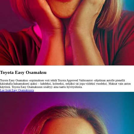
Toyota Easy Osamaksu
Toyota Easy Osamaksu -sopimuksen voit tehdä Toyota Approved Vaihtoautot -ohjelman autolle pienellä
käsirahalla haluamaksesi ajaksi – kahdeksi, kolmeksi, neljäksi tai jopa viideksi vuodeksi. Maksat vain auton
käytöstä. Toyota Easy Osamaksuun sisältyy aina taattu hyvityshinta.
Lue lisää Easy Osamaksusta