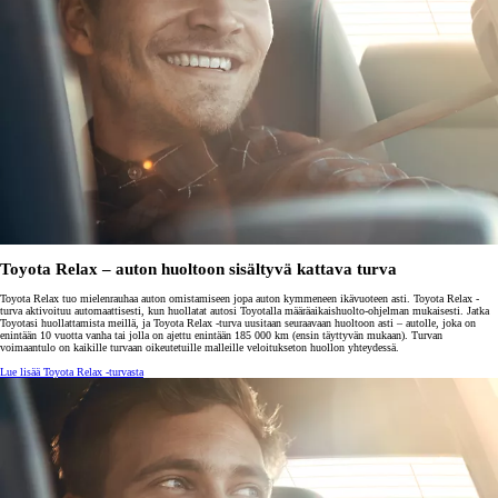
Toyota Relax – auton huoltoon sisältyvä kattava turva
Toyota Relax tuo mielenrauhaa auton omistamiseen jopa auton kymmeneen ikävuoteen asti. Toyota Relax -
turva aktivoituu automaattisesti, kun huollatat autosi Toyotalla määräaikaishuolto-ohjelman mukaisesti. Jatka
Toyotasi huollattamista meillä, ja Toyota Relax -turva uusitaan seuraavaan huoltoon asti – autolle, joka on
enintään 10 vuotta vanha tai jolla on ajettu enintään 185 000 km (ensin täyttyvän mukaan). Turvan
voimaantulo on kaikille turvaan oikeutetuille malleille veloitukseton huollon yhteydessä.
Lue lisää Toyota Relax -turvasta