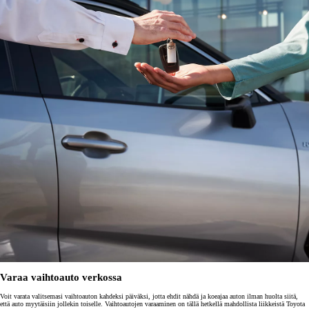
Varaa vaihtoauto verkossa
Voit varata valitsemasi vaihtoauton kahdeksi päiväksi, jotta ehdit nähdä ja koeajaa auton ilman huolta siitä,
että auto myytäisiin jollekin toiselle. Vaihtoautojen varaaminen on tällä hetkellä mahdollista liikkeistä Toyota