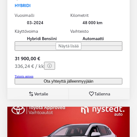
HYBRIDI
Vuosimalli
Kilometrit
03-2024
48 000 km
Käyttövoima
Vaihteisto
Hybridi Bensiini
Automaatti
Näytä lisää
31 900,00 €
336,24 € / kk
Tutustu autoon
Ota yhteyttä jälleenmyyjään
Vertaile
Tallenna