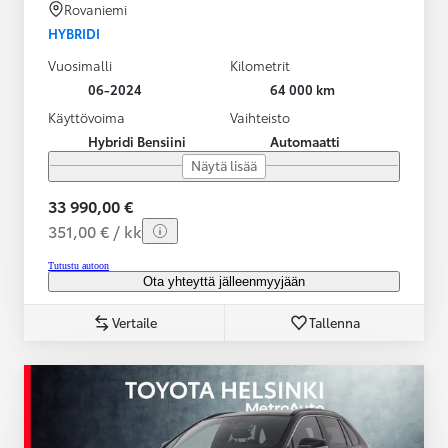
Rovaniemi
HYBRIDI
Vuosimalli
Kilometrit
06-2024
64 000 km
Käyttövoima
Vaihteisto
Hybridi Bensiini
Automaatti
Näytä lisää
33 990,00 €
351,00 € / kk
Tutustu autoon
Ota yhteyttä jälleenmyyjään
Vertaile
Tallenna