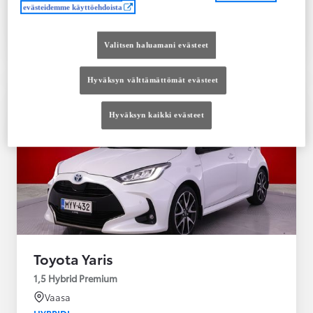
evästeidemme käyttöehdoista
Tutustu autoon
Ota yhteyttä jälleenmyyjään
Valitsen haluamani evästeet
Vertaile
Tallenna
Hyväksyn välttämättömät evästeet
Hyväksyn kaikki evästeet
Toyota Yaris
1,5 Hybrid Premium
Vaasa