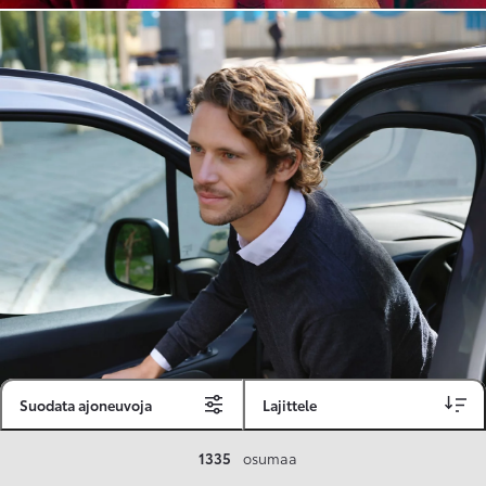
Suodata ajoneuvoja
Lajittele
Toyota Vakuutus
1335
osumaa
Toyota-asiakkaille räätälöity ja valmiiksi kilpailutettu Toyota Vakuutus on edullinen, monipuolinen ja kattava.
Se sisältää Täyskaskossa 80 %:n bonuksen ja voit hyödyntää liikennevakuutusbonuskertymäsi aina 80 %:iin