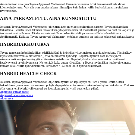
Auton hintaan sisältyvä Toyota Approved Vaihtoautot Turva on voimassa 12 kk hankintahetkestä ilman
kilometrirajoitusta. Voit siis ajaa vuoden aikana niin paljon kuin haluat vailla huolta kilometrirajoituksen
täyttymisestä.
AINA TARKASTETTU, AINA KUNNOSTETTU
Jokainen Toyota Approved Vaihtoautot -ohjelman auto on erikoiskoulutuksen saaneen Toyota-mekaanikon
tarkastama. Perusteellisen teknisen tarkastuksen yhteydessä havaitut mahdolliset puutteet tai viat on korjattu ja
tarvittavat osat vaihdettu. Tämän ansiosta autolla on edessään vielä paljon turvallisia ja huolettomia
ajokilometrejä. Kaikissa Toyota Approved Vaihtoautot -ohjelman autoissa on todistus teknisestä tarkastuksesta.
HYBRIDIAKKUTURVA
Toyota tunnetaan hybriditekniikan edelläkävijänä ja hybridien ylivoimaisena markkinajohtajana. Tämä näkyy
myös vaihtoautovalikoimassamme, jossa on runsaasti hybridejä. Toyotan hybridit ovat menestyneet
erinomaisesti autojen kestävyyttä mittaavissa vertailuissa. Toyota-hybridien akut ovat nekin osoittaneet
kestävyytensä ja toimivuutensa. Ne kestävät koko auton käyttöiän, ja Toyota myöntääkin huolto-ohjelmansa
mukaan huolletuille hybridiakuilleen 10 vuoden / 350 000 km:n hybridiakkuturvan.
HYBRID HEALTH CHECK
Jokainen Toyota Approved Vaihtoautot -ohjelman hybridi on läpikäynyt erillisen Hybrid Health Check -
tarkastuksen, jossa varmistetaan akun ja hybridijärjestelmän toimivuus sekä taataan hybridiakkuturva. Voit siis
olla varma, että hybridivaihtoautosi on luottokumppanisi vielä vuosienkin päästä.
Approved Turvan ehdot
Approved tarkastusohjelma
Akkuturva