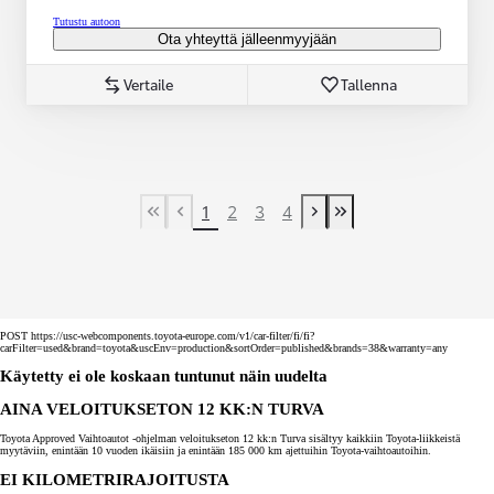
Tutustu autoon
Ota yhteyttä jälleenmyyjään
Vertaile
Tallenna
1
2
3
4
First Page
Previous page
Next page
Last Page
POST https://usc-webcomponents.toyota-europe.com/v1/car-filter/fi/fi?
carFilter=used&brand=toyota&uscEnv=production&sortOrder=published&brands=38&warranty=any
Käytetty ei ole koskaan tuntunut näin uudelta
AINA VELOITUKSETON 12 KK:N TURVA
Toyota Approved Vaihtoautot -ohjelman veloitukseton 12 kk:n Turva sisältyy kaikkiin Toyota-liikkeistä
myytäviin, enintään 10 vuoden ikäisiin ja enintään 185 000 km ajettuihin Toyota-vaihtoautoihin.
EI KILOMETRIRAJOITUSTA