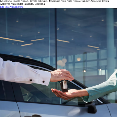
Kaivoksela, Toyota Airport, Toyota Itäkeskus, Järvenpään Auto-Arita, Toyota Tammer-Auto sekä Toyota
Approved Vaihtoautot ja huolto, Lempäälä.
Lue lisää varaamisesta