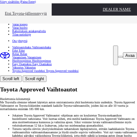
Siirry sisältöön
(Paina Enter)
Ota yhteyttä
DEALER NAME
Sulje
Etsi Toyota-jälleenmyyjä
Toyota palvelee
Etsi jälleenmyyjä
Varaa koeajo
Varaa huolto
Rahoituksen asiakaspalvelu
Tilaa uutiskirje
Ota yhteyttä
Vaihtoautohaku
Vaihtoautohaku
Edut
Edut
Relax
Relax
Avaa
Varaaminen
Varaaminen
Huoltosopimus
Huoltosopimus
Easy Osamaksu
Easy Osamaksu
Vakuutus
Vakuutus
Toyota Approved vuodeksi
Toyota Approved vuodeksi
Scroll left
Scroll right
Toyota Approved Vaihtoautot
Huolettomia kilometrejä
Me Toyotalla olemme tehneet käytetyn auton omistamisesta yhtä huoletonta kuin uudenkin. Toyota Approved
Vaihtoautot on Toyota-liikkeiden standardi kaikille Toyota-vaihtoautoille, joiden ikä on alle 10 vuotta ja
mittarilukema enintään 185 000 km.
Jokainen Toyota Approved Vaihtoautot -ohjelman auto on koulutetun Toyota-mekaanikon
huolellisesti tarkistama. Voit luottaa siihen, että meiltä hankkimasi Toyota Approved Vaihtoauto on
aina moitteettomassa kunnossa ja valmiina ajoon. Siksi voimme luvata vaihtoautoillemme myös
veloituksettoman 12 kk:n lisäturvan, joka tuo mielenrauhaa ajomatkoihisi.
Tutustu tarjolla oleviin yksityiskohtaisen tarkastuksen läpikäyneisiin, erittäin laadukkaisiin Toyota-
vaihtoautoihin vaihtoautohaussamme ja löydä sinulle sopivin vaihtoehto. Voit nyt varata vaihtoauton
kahdeksi päiväksi valikoiduista Toyota-liikkeistä, jotta ehdit nähdä ja koeajaa auton ilman huolta