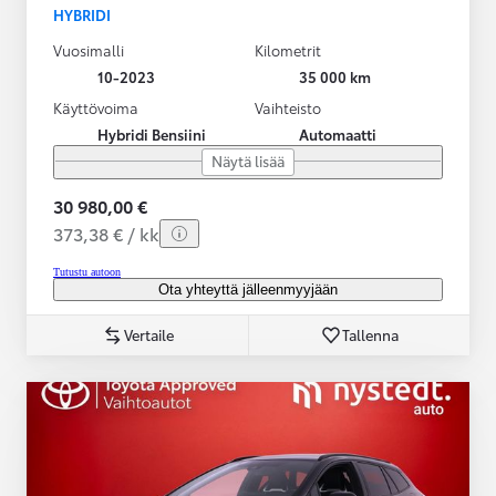
HYBRIDI
Vuosimalli
Kilometrit
10-2023
35 000 km
Käyttövoima
Vaihteisto
Hybridi Bensiini
Automaatti
Näytä lisää
30 980,00 €
373,38 € / kk
Tutustu autoon
Ota yhteyttä jälleenmyyjään
Vertaile
Tallenna