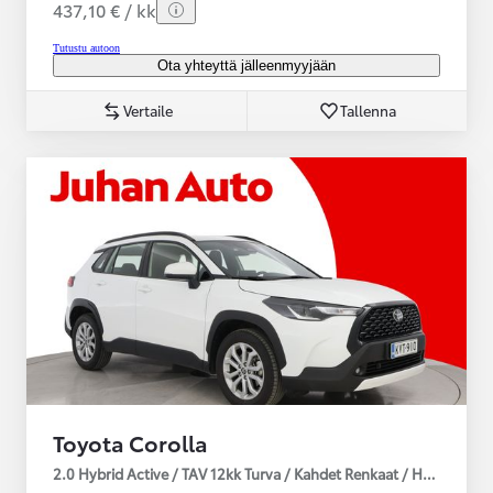
437,10 € / kk
Tutustu autoon
Ota yhteyttä jälleenmyyjään
Vertaile
Tallenna
Toyota Corolla
2.0 Hybrid Active / TAV 12kk Turva / Kahdet Renkaat / Huoltokirja