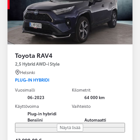
Toyota RAV4
2,5 Hybrid AWD-i Style
Helsinki
PLUG-IN HYBRIDI
Vuosimalli
Kilometrit
06-2023
64 000 km
Käyttövoima
Vaihteisto
Plug-in hybridi
Bensiini
Automaatti
Näytä lisää
43 990,00 €