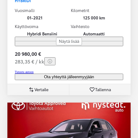
HYBRIDI
Vuosimalli
Kilometrit
01-2021
125 000 km
Käyttövoima
Vaihteisto
Hybridi Bensiini
Automaatti
Näytä lisää
20 980,00 €
283,35 € / kk
Tutustu autoon
Ota yhteyttä jälleenmyyjään
Vertaile
Tallenna