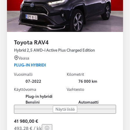
Toyota RAV4
Hybrid 2,5 AWD-i Active Plus Charged Edition
Vaasa
PLUG-IN HYBRIDI
Vuosimalli
Kilometrit
07-2022
76 000 km
Käyttövoima
Vaihteisto
Plug-in hybridi
Bensiini
Automaatti
Näytä lisää
41 980,00 €
493,28 € / kk