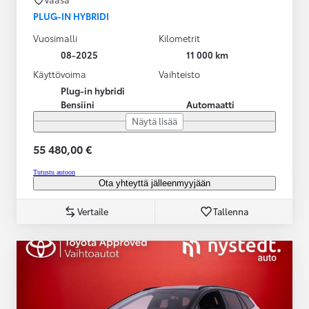
PLUG-IN HYBRIDI
Vuosimalli
Kilometrit
08-2025
11 000 km
Käyttövoima
Vaihteisto
Plug-in hybridi
Bensiini
Automaatti
Näytä lisää
55 480,00 €
Tutustu autoon
Ota yhteyttä jälleenmyyjään
Vertaile
Tallenna