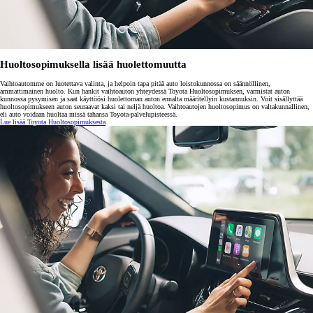
Huoltosopimuksella lisää huolettomuutta
Vaihtoautomme on luotettava valinta, ja helpoin tapa pitää auto loistokunnossa on säännöllinen,
ammattimainen huolto. Kun hankit vaihtoauton yhteydessä Toyota Huoltosopimuksen, varmistat auton
kunnossa pysymisen ja saat käyttöösi huolettoman auton ennalta määritellyin kustannuksin. Voit sisällyttää
huoltosopimukseen auton seuraavat kaksi tai neljä huoltoa. Vaihtoautojen huoltosopimus on valtakunnallinen,
eli auto voidaan huoltaa missä tahansa Toyota-palvelupisteessä.
Lue lisää Toyota Huoltosopimuksesta