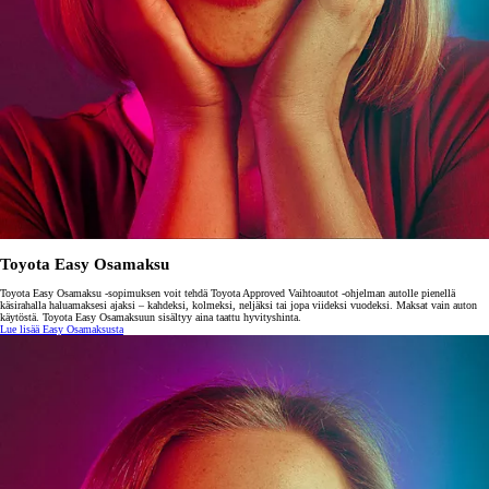
Toyota Easy Osamaksu
Toyota Easy Osamaksu -sopimuksen voit tehdä Toyota Approved Vaihtoautot -ohjelman autolle pienellä
käsirahalla haluamaksesi ajaksi – kahdeksi, kolmeksi, neljäksi tai jopa viideksi vuodeksi. Maksat vain auton
käytöstä. Toyota Easy Osamaksuun sisältyy aina taattu hyvityshinta.
Lue lisää Easy Osamaksusta