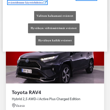
evästeidemme käyttöehdoista
Tutustu autoon
Ota yhteyttä jälleenmyyjään
Valitsen haluamani evästeet
Vertaile
Tallenna
Hyväksyn välttämättömät evästeet
Hyväksyn kaikki evästeet
Toyota RAV4
Hybrid 2,5 AWD-i Active Plus Charged Edition
Vaasa