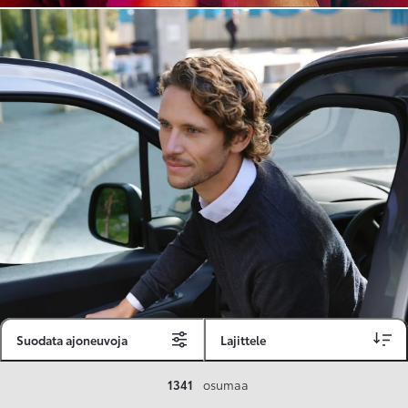
Suodata ajoneuvoja
Lajittele
Toyota Vakuutus
1341
osumaa
Toyota-asiakkaille räätälöity ja valmiiksi kilpailutettu Toyota Vakuutus on edullinen, monipuolinen ja kattava.
Se sisältää Täyskaskossa 80 %:n bonuksen ja voit hyödyntää liikennevakuutusbonuskertymäsi aina 80 %:iin