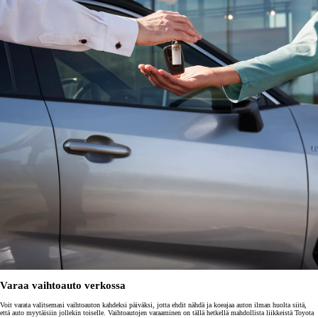
Varaa vaihtoauto verkossa
Voit varata valitsemasi vaihtoauton kahdeksi päiväksi, jotta ehdit nähdä ja koeajaa auton ilman huolta siitä,
että auto myytäisiin jollekin toiselle. Vaihtoautojen varaaminen on tällä hetkellä mahdollista liikkeistä Toyota