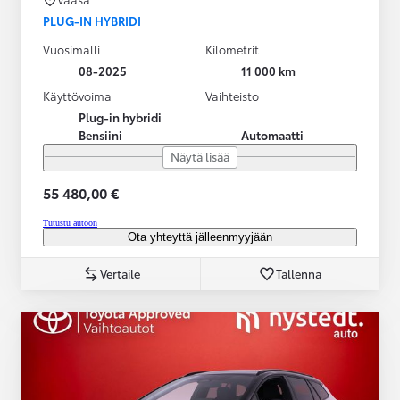
PLUG-IN HYBRIDI
Vuosimalli
Kilometrit
08-2025
11 000 km
Käyttövoima
Vaihteisto
Plug-in hybridi
Bensiini
Automaatti
Näytä lisää
55 480,00 €
Tutustu autoon
Ota yhteyttä jälleenmyyjään
Vertaile
Tallenna