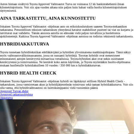
Auton hintaan sisältyvä Toyota Approved Vaihtoautot Turva on voimassa 12 kk hankintahetkestä ilman
kilometrirajoitusta. Voit siis ajaa vuoden aikana niin paljon kuin haluat vailla huolta kilometrirajoituksen
täyttymisestä.
AINA TARKASTETTU, AINA KUNNOSTETTU
Jokainen Toyota Approved Vaihtoautot -ohjelman auto on erikoiskoulutuksen saaneen Toyota-mekaanikon
tarkastama. Perusteellisen teknisen tarkastuksen yhteydessä havaitut mahdolliset puutteet tai viat on korjattu ja
tarvittavat osat vaihdettu. Tämän ansiosta autolla on edessään vielä paljon turvallisia ja huolettomia
ajokilometrejä. Kaikissa Toyota Approved Vaihtoautot -ohjelman autoissa on todistus teknisestä tarkastuksesta.
HYBRIDIAKKUTURVA
Toyota tunnetaan hybriditekniikan edelläkävijänä ja hybridien ylivoimaisena markkinajohtajana. Tämä näkyy
myös vaihtoautovalikoimassamme, jossa on runsaasti hybridejä. Toyotan hybridit ovat menestyneet
erinomaisesti autojen kestävyyttä mittaavissa vertailuissa. Toyota-hybridien akut ovat nekin osoittaneet
kestävyytensä ja toimivuutensa. Ne kestävät koko auton käyttöiän, ja Toyota myöntääkin huolto-ohjelmansa
mukaan huolletuille hybridiakuilleen 10 vuoden / 350 000 km:n hybridiakkuturvan.
HYBRID HEALTH CHECK
Jokainen Toyota Approved Vaihtoautot -ohjelman hybridi on läpikäynyt erillisen Hybrid Health Check -
tarkastuksen, jossa varmistetaan akun ja hybridijärjestelmän toimivuus sekä taataan hybridiakkuturva. Voit siis
olla varma, että hybridivaihtoautosi on luottokumppanisi vielä vuosienkin päästä.
Approved Turvan ehdot
Approved tarkastusohjelma
Akkuturva