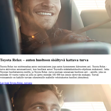
Toyota Relax – auton huoltoon sisältyvä kattava turva
Toyota Relax tuo mielenrauhaa auton omistamiseen jopa auton kymmeneen ikävuoteen asti. Toyota Relax -
turva aktivoituu automaattisesti, kun huollatat autosi Toyotalla määräaikaishuolto-ohjelman mukaisesti. Jatka
Toyotasi huollattamista meillä, ja Toyota Relax -turva uusitaan seuraavaan huoltoon asti – autolle, joka on
enintään 10 vuotta vanha tai jolla on ajettu enintään 185 000 km (ensin täyttyvän mukaan). Turvan
voimaantulo on kaikille turvaan oikeutetuille malleille veloitukseton huollon yhteydessä.
Lue lisää Toyota Relax -turvasta