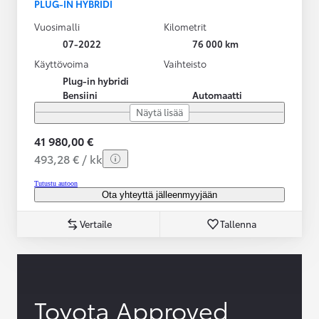
PLUG-IN HYBRIDI
Vuosimalli
Kilometrit
07-2022
76 000 km
Käyttövoima
Vaihteisto
Plug-in hybridi
Bensiini
Automaatti
Näytä lisää
41 980,00 €
493,28 € / kk
Tutustu autoon
Ota yhteyttä jälleenmyyjään
Vertaile
Tallenna
Toyota Approved