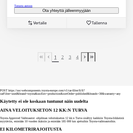
Tutustu autoon
Ota yhteyttä jälleenmyyjään
Vertaile
Tallenna
1
2
3
4
First Page
Previous page
Next page
Last Page
POST https://usc-webcomponents.toyota-europe.com/v1/car-filter/fi/fi?
carFilter=used&brand=toyota&uscEnv=production&sortOrder=published&brands=38&warranty=any
Käytetty ei ole koskaan tuntunut näin uudelta
AINA VELOITUKSETON 12 KK:N TURVA
Toyota Approved Vaihtoautot -ohjelman veloitukseton 12 kk:n Turva sisältyy kaikkiin Toyota-liikkeistä
myytäviin, enintään 10 vuoden ikäisiin ja enintään 185 000 km ajettuihin Toyota-vaihtoautoihin.
EI KILOMETRIRAJOITUSTA