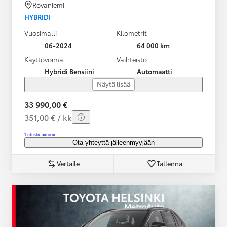
Rovaniemi
HYBRIDI
Vuosimalli
Kilometrit
06-2024
64 000 km
Käyttövoima
Vaihteisto
Hybridi Bensiini
Automaatti
Näytä lisää
33 990,00 €
351,00 € / kk
Tutustu autoon
Ota yhteyttä jälleenmyyjään
Vertaile
Tallenna