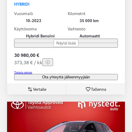
HYBRIDI
Vuosimalli
Kilometrit
10-2023
35 000 km
Käyttövoima
Vaihteisto
Hybridi Bensiini
Automaatti
Näytä lisää
30 980,00 €
373,38 € / kk
Tutustu autoon
Ota yhteyttä jälleenmyyjään
Vertaile
Tallenna