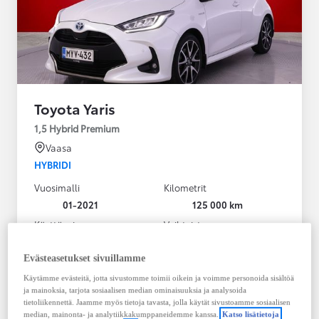
Toyota Yaris
1,5 Hybrid Premium
Vaasa
HYBRIDI
Vuosimalli
Kilometrit
01-2021
125 000 km
Käyttövoima
Vaihteisto
Hybridi Bensiini
Automaatti
Näytä lisää
Evästeasetukset sivuillamme
Käytämme evästeitä, jotta sivustomme toimii oikein ja voimme personoida sisältöä
20 980,00 €
ja mainoksia, tarjota sosiaalisen median ominaisuuksia ja analysoida
283,35 € / kk
tietoliikennettä. Jaamme myös tietoja tavasta, jolla käytät sivustoamme sosiaalisen
median, mainonta- ja analytiikkakumppaneidemme kanssa.
Katso lisätietoja