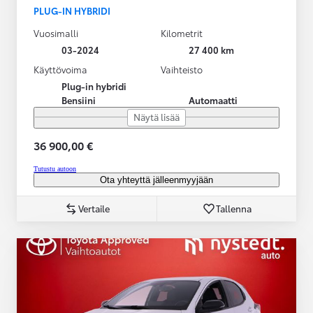
PLUG-IN HYBRIDI
Vuosimalli
Kilometrit
03-2024
27 400 km
Käyttövoima
Vaihteisto
Plug-in hybridi
Bensiini
Automaatti
Näytä lisää
36 900,00 €
Tutustu autoon
Ota yhteyttä jälleenmyyjään
Vertaile
Tallenna