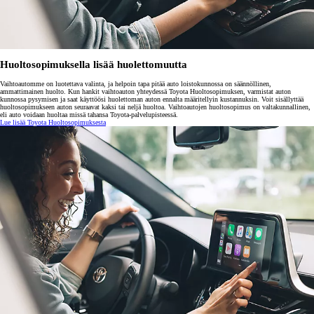
Huoltosopimuksella lisää huolettomuutta
Vaihtoautomme on luotettava valinta, ja helpoin tapa pitää auto loistokunnossa on säännöllinen,
ammattimainen huolto. Kun hankit vaihtoauton yhteydessä Toyota Huoltosopimuksen, varmistat auton
kunnossa pysymisen ja saat käyttöösi huolettoman auton ennalta määritellyin kustannuksin. Voit sisällyttää
huoltosopimukseen auton seuraavat kaksi tai neljä huoltoa. Vaihtoautojen huoltosopimus on valtakunnallinen,
eli auto voidaan huoltaa missä tahansa Toyota-palvelupisteessä.
Lue lisää Toyota Huoltosopimuksesta