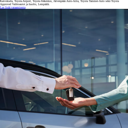
Kaivoksela, Toyota Airport, Toyota Itäkeskus, Järvenpään Auto-Arita, Toyota Tammer-Auto sekä Toyota
Approved Vaihtoautot ja huolto, Lempäälä.
Lue lisää varaamisesta