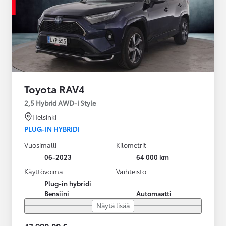
Toyota RAV4
2,5 Hybrid AWD-i Style
Helsinki
PLUG-IN HYBRIDI
Vuosimalli
Kilometrit
06-2023
64 000 km
Käyttövoima
Vaihteisto
Plug-in hybridi
Bensiini
Automaatti
Näytä lisää
43 990,00 €