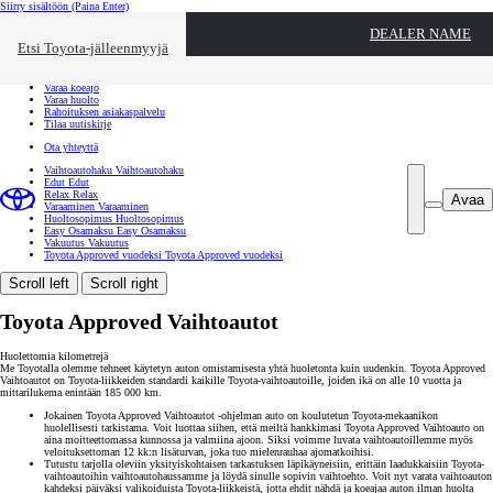
Siirry sisältöön
(Paina Enter)
Ota yhteyttä
DEALER NAME
Sulje
Etsi Toyota-jälleenmyyjä
Toyota palvelee
Etsi jälleenmyyjä
Varaa koeajo
Varaa huolto
Rahoituksen asiakaspalvelu
Tilaa uutiskirje
Ota yhteyttä
Vaihtoautohaku
Vaihtoautohaku
Edut
Edut
Relax
Relax
Avaa
Varaaminen
Varaaminen
Huoltosopimus
Huoltosopimus
Easy Osamaksu
Easy Osamaksu
Vakuutus
Vakuutus
Toyota Approved vuodeksi
Toyota Approved vuodeksi
Scroll left
Scroll right
Toyota Approved Vaihtoautot
Huolettomia kilometrejä
Me Toyotalla olemme tehneet käytetyn auton omistamisesta yhtä huoletonta kuin uudenkin. Toyota Approved
Vaihtoautot on Toyota-liikkeiden standardi kaikille Toyota-vaihtoautoille, joiden ikä on alle 10 vuotta ja
mittarilukema enintään 185 000 km.
Jokainen Toyota Approved Vaihtoautot -ohjelman auto on koulutetun Toyota-mekaanikon
huolellisesti tarkistama. Voit luottaa siihen, että meiltä hankkimasi Toyota Approved Vaihtoauto on
aina moitteettomassa kunnossa ja valmiina ajoon. Siksi voimme luvata vaihtoautoillemme myös
veloituksettoman 12 kk:n lisäturvan, joka tuo mielenrauhaa ajomatkoihisi.
Tutustu tarjolla oleviin yksityiskohtaisen tarkastuksen läpikäyneisiin, erittäin laadukkaisiin Toyota-
vaihtoautoihin vaihtoautohaussamme ja löydä sinulle sopivin vaihtoehto. Voit nyt varata vaihtoauton
kahdeksi päiväksi valikoiduista Toyota-liikkeistä, jotta ehdit nähdä ja koeajaa auton ilman huolta