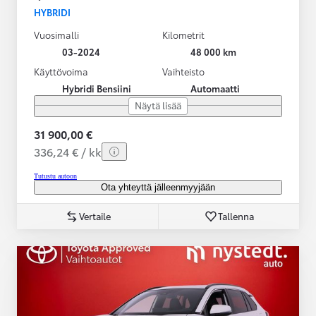
HYBRIDI
Vuosimalli
Kilometrit
03-2024
48 000 km
Käyttövoima
Vaihteisto
Hybridi Bensiini
Automaatti
Näytä lisää
31 900,00 €
336,24 € / kk
Tutustu autoon
Ota yhteyttä jälleenmyyjään
Vertaile
Tallenna