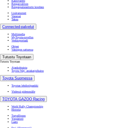
Kausivaihto
Rengasvalitsin
Rengaspaineanturin koodaus
Lisävarusteet
Varaosat
Takuu
Connected-palvelut
Multimedia
MyToyota-sovellus
Verkkoportaali
Ohjeet
Vahingon sattuessa
Tutustu Toyotaan
Tutustu Toyotaan
Ajankohtaista
Toyota Way -asiakasjulkaisu
Toyota Suomessa
Toyotan lehdistöpankki
Yhdessä pidemmälle
TOYOTA GAZOO Racing
World Rally Championship
Historia
Turvallisuus
Ympäristö
Laatu
Etsi jälleenmyyjä