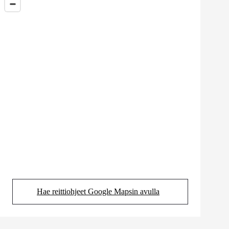
Hae reittiohjeet Google Mapsin avulla
(Aukeaa uudessa välilehdessä)