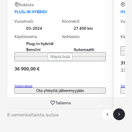
Kokkola
Vaa
PLUG-IN HYBRIDI
HYBRI
Vuosimalli
Kilometrit
Vuosim
03-2024
27 400 km
Käyttövoima
Vaihteisto
Käytt
Plug-in hybridi
Bensiini
Automaatti
Näytä lisää
31 90
36 900,00 €
336,2
Tutustu autoon
Tutustu 
Ota yhteyttä jälleenmyyjään
Tallenna
8 samankaltaista autoa