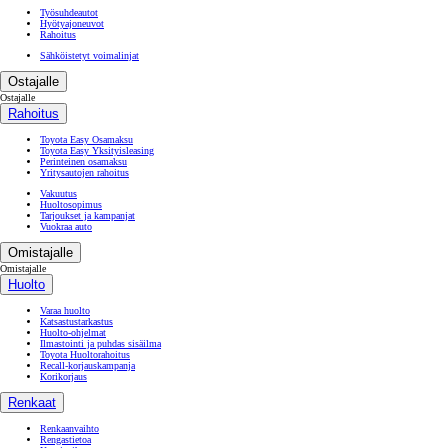
Työsuhdeautot
Hyötyajoneuvot
Rahoitus
Sähköistetyt voimalinjat
Ostajalle
Ostajalle
Rahoitus
Toyota Easy Osamaksu
Toyota Easy Yksityisleasing
Perinteinen osamaksu
Yritysautojen rahoitus
Vakuutus
Huoltosopimus
Tarjoukset ja kampanjat
Vuokraa auto
Omistajalle
Omistajalle
Huolto
Varaa huolto
Katsastustarkastus
Huolto-ohjelmat
Ilmastointi ja puhdas sisäilma
Toyota Huoltorahoitus
Recall-korjauskampanja
Korikorjaus
Renkaat
Renkaanvaihto
Rengastietoa