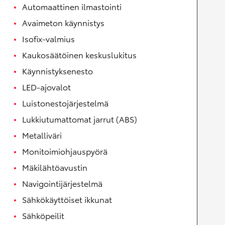
Automaattinen ilmastointi
Avaimeton käynnistys
Isofix-valmius
Kaukosäätöinen keskuslukitus
Käynnistyksenesto
LED-ajovalot
Luistonestojärjestelmä
Lukkiutumattomat jarrut (ABS)
Metalliväri
Monitoimiohjauspyörä
Mäkilähtöavustin
Navigointijärjestelmä
Sähkökäyttöiset ikkunat
Sähköpeilit