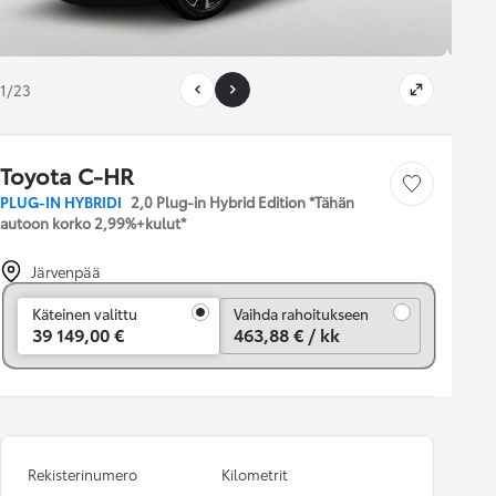
1/23
Toyota C-HR
Tallenna auto
PLUG-IN HYBRIDI
2,0 Plug-in Hybrid Edition *Tähän
autoon korko 2,99%+kulut*
Järvenpää
Vaihda rahoitukseen
Käteinen valittu
Vaihda rahoitukseen
39 149,00 €
463,88 € / kk
Rekisterinumero
Kilometrit