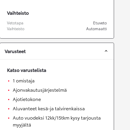
Vaihteisto
Vetotapa
Etuveto
Vaihteisto
Automaatti
Varusteet
Katso varustelista
1 omistaja
Ajonvakautusjärjestelmä
Ajotietokone
Aluvanteet kesä-ja talvirenkaissa
Auto vuodeksi 12kk/15tkm kysy tarjousta
myyjältä