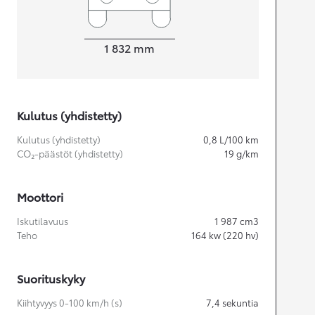
Leveys
1 832
mm
Kulutus (yhdistetty)
Kulutus (yhdistetty)
0,8
L/100 km
CO₂-päästöt (yhdistetty)
19
g/km
Moottori
Iskutilavuus
1 987
cm3
Teho
164
kw (220 hv)
Suorituskyky
Kiihtyvyys 0-100 km/h (s)
7,4
sekuntia