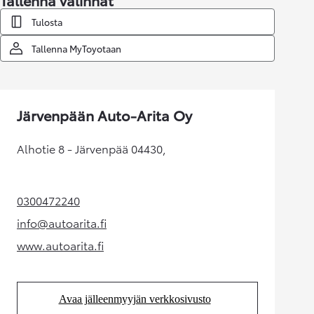
Tallenna valinnat
Tulosta
Tallenna MyToyotaan
Järvenpään Auto-Arita Oy
Alhotie 8 - Järvenpää 04430,
0300472240
(Aukeaa uudessa välilehdessä)
info@autoarita.fi
(Aukeaa uudessa välilehdessä)
www.autoarita.fi
(Aukeaa uudessa välilehdessä)
Avaa jälleenmyyjän verkkosivusto
(Aukeaa uudessa välilehdessä)