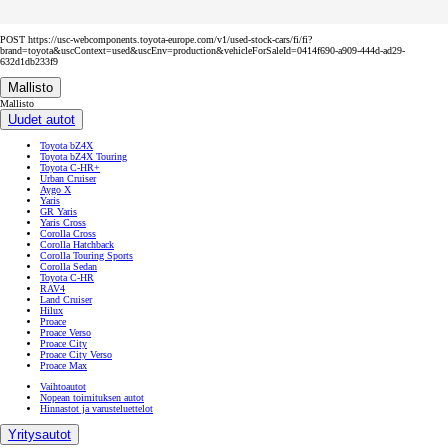
POST https://usc-webcomponents.toyota-europe.com/v1/used-stock-cars/fi/fi?
brand=toyota&uscContext=used&uscEnv=production&vehicleForSaleId=0414f690-a909-444d-ad29-
632d1db233f9
Mallisto
Mallisto
Uudet autot
Toyota bZ4X
Toyota bZ4X Touring
Toyota C-HR+
Urban Cruiser
Aygo X
Yaris
GR Yaris
Yaris Cross
Corolla Cross
Corolla Hatchback
Corolla Touring Sports
Corolla Sedan
Toyota C-HR
RAV4
Land Cruiser
Hilux
Proace
Proace Verso
Proace City
Proace City Verso
Proace Max
Vaihtoautot
Nopean toimituksen autot
Hinnastot ja varusteluettelot
Yritysautot