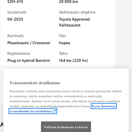
SZH-615
20 000 km
Vuosimalli
Vaihtoauto-ohjelma
04-2025
Toyota Approved
Vaihtoautot
Korimalli
Väri
Maastoauto / Crossover
hopea
Käyttövoima
Teho
Plug-in hybridi Bensiini
164 kw (220 hv)
CO₂-päästöt (yhdistetty)
Vaihteisto
19 g/km
Automaatti
Evästeasetukset sivuillamme
Istuimet
Ovet
Käytämme evästeitä, jotta sivustomme toimii oikein ja voimme personoida sisältöä
5
4
ja mainoksia, tarjota sosiaalisen median ominaisuuksia ja analysoida
tietoliikennettä. Jaamme myös tietoja tavasta, jolla käytät sivustoamme sosiaalisen
median, mainonta- ja analytiikkakumppaneidemme kanssa.
Katso lisätietoja
evästeidemme käyttöehdoista
Auton lisätiedot
Valitsen haluamani evästeet