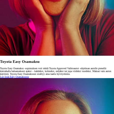
Toyota Easy Osamaksu
Toyota Easy Osamaksu -sopimuksen voit tehdä Toyota Approved Vaihtoautot -ohjelman autolle pienellä
käsirahalla haluamaksesi ajaksi – kahdeksi, kolmeksi, neljäksi tai jopa viideksi vuodeksi. Maksat vain auton
käytöstä. Toyota Easy Osamaksuun sisältyy aina taattu hyvityshinta.
Lue lisää Easy Osamaksusta