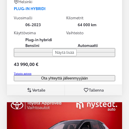
Helsinki
PLUG-IN HYBRIDI
Vuosimalli
Kilometrit
06-2023
64 000 km
Käyttövoima
Vaihteisto
Plug-in hybridi
Bensiini
Automaatti
Näytä lisää
43 990,00 €
Tutustu autoon
Ota yhteyttä jälleenmyyjään
Vertaile
Tallenna