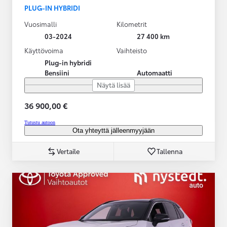
PLUG-IN HYBRIDI
Vuosimalli
Kilometrit
03-2024
27 400 km
Käyttövoima
Vaihteisto
Plug-in hybridi
Bensiini
Automaatti
Näytä lisää
36 900,00 €
Tutustu autoon
Ota yhteyttä jälleenmyyjään
Vertaile
Tallenna