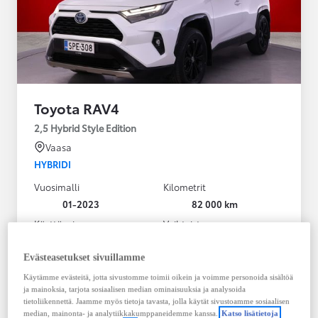
Toyota RAV4
2,5 Hybrid Style Edition
Vaasa
HYBRIDI
Vuosimalli
Kilometrit
01-2023
82 000 km
Käyttövoima
Vaihteisto
Hybridi Bensiini
Automaatti
Näytä lisää
Evästeasetukset sivuillamme
Käytämme evästeitä, jotta sivustomme toimii oikein ja voimme personoida sisältöä
38 900,00 €
ja mainoksia, tarjota sosiaalisen median ominaisuuksia ja analysoida
495,30 € / kk
tietoliikennettä. Jaamme myös tietoja tavasta, jolla käytät sivustoamme sosiaalisen
median, mainonta- ja analytiikkakumppaneidemme kanssa.
Katso lisätietoja