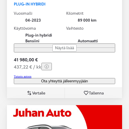
PLUG-IN HYBRIDI
Vuosimalli
Kilometrit
04-2023
89 000 km
Käyttövoima
Vaihteisto
Plug-in hybridi
Bensiini
Automaatti
Näytä lisää
41 980,00 €
437,22 € / kk
Tutustu autoon
Ota yhteyttä jälleenmyyjään
Vertaile
Tallenna