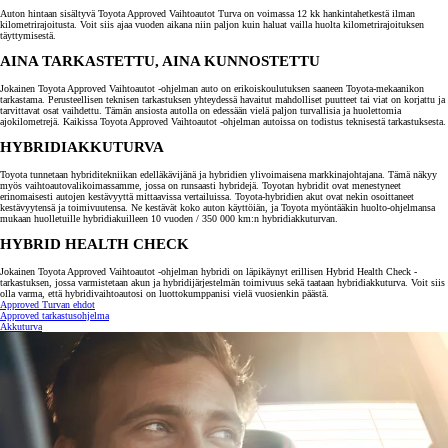
Auton hintaan sisältyvä Toyota Approved Vaihtoautot Turva on voimassa 12 kk hankintahetkestä ilman
kilometrirajoitusta. Voit siis ajaa vuoden aikana niin paljon kuin haluat vailla huolta kilometrirajoituksen
täyttymisestä.
AINA TARKASTETTU, AINA KUNNOSTETTU
Jokainen Toyota Approved Vaihtoautot -ohjelman auto on erikoiskoulutuksen saaneen Toyota-mekaanikon
tarkastama. Perusteellisen teknisen tarkastuksen yhteydessä havaitut mahdolliset puutteet tai viat on korjattu ja
tarvittavat osat vaihdettu. Tämän ansiosta autolla on edessään vielä paljon turvallisia ja huolettomia
ajokilometrejä. Kaikissa Toyota Approved Vaihtoautot -ohjelman autoissa on todistus teknisestä tarkastuksesta.
HYBRIDIAKKUTURVA
Toyota tunnetaan hybriditekniikan edelläkävijänä ja hybridien ylivoimaisena markkinajohtajana. Tämä näkyy
myös vaihtoautovalikoimassamme, jossa on runsaasti hybridejä. Toyotan hybridit ovat menestyneet
erinomaisesti autojen kestävyyttä mittaavissa vertailuissa. Toyota-hybridien akut ovat nekin osoittaneet
kestävyytensä ja toimivuutensa. Ne kestävät koko auton käyttöiän, ja Toyota myöntääkin huolto-ohjelmansa
mukaan huolletuille hybridiakuilleen 10 vuoden / 350 000 km:n hybridiakkuturvan.
HYBRID HEALTH CHECK
Jokainen Toyota Approved Vaihtoautot -ohjelman hybridi on läpikäynyt erillisen Hybrid Health Check -
tarkastuksen, jossa varmistetaan akun ja hybridijärjestelmän toimivuus sekä taataan hybridiakkuturva. Voit siis
olla varma, että hybridivaihtoautosi on luottokumppanisi vielä vuosienkin päästä.
Approved Turvan ehdot
Approved tarkastusohjelma
Akkuturva