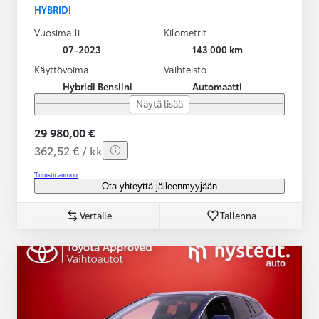
HYBRIDI
Vuosimalli
Kilometrit
07-2023
143 000 km
Käyttövoima
Vaihteisto
Hybridi Bensiini
Automaatti
Näytä lisää
29 980,00 €
362,52 € / kk
Tutustu autoon
Ota yhteyttä jälleenmyyjään
Vertaile
Tallenna