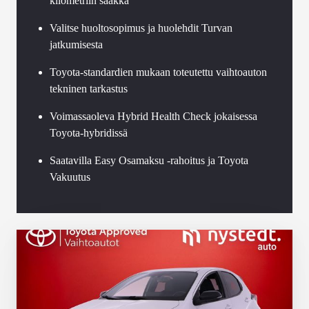
kilometriin saakka
Valitse huoltosopimus ja huolehdit Turvan
jatkumisesta
Toyota-standardien mukaan toteutettu vaihtoauton
tekninen tarkastus
Voimassaoleva Hybrid Health Check jokaisessa
Toyota-hybridissä
Saatavilla Easy Osamaksu -rahoitus ja Toyota
Vakuutus