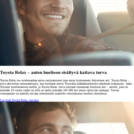
Toyota Relax – auton huoltoon sisältyvä kattava turva
Toyota Relax tuo mielenrauhaa auton omistamiseen jopa auton kymmeneen ikävuoteen asti. Toyota Relax -
turva aktivoituu automaattisesti, kun huollatat autosi Toyotalla määräaikaishuolto-ohjelman mukaisesti. Jatka
Toyotasi huollattamista meillä, ja Toyota Relax -turva uusitaan seuraavaan huoltoon asti – autolle, joka on
enintään 10 vuotta vanha tai jolla on ajettu enintään 185 000 km (ensin täyttyvän mukaan). Turvan
voimaantulo on kaikille turvaan oikeutetuille malleille veloitukseton huollon yhteydessä.
Lue lisää Toyota Relax -turvasta