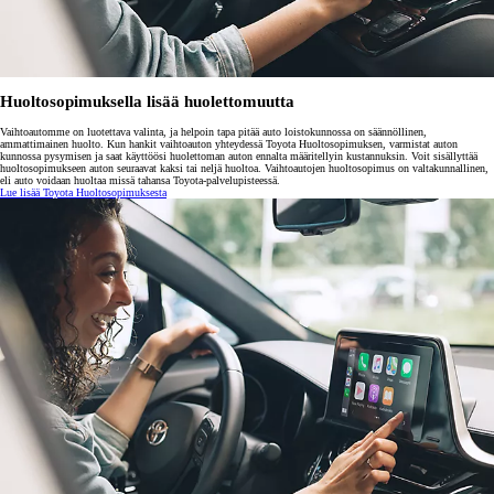
Huoltosopimuksella lisää huolettomuutta
Vaihtoautomme on luotettava valinta, ja helpoin tapa pitää auto loistokunnossa on säännöllinen,
ammattimainen huolto. Kun hankit vaihtoauton yhteydessä Toyota Huoltosopimuksen, varmistat auton
kunnossa pysymisen ja saat käyttöösi huolettoman auton ennalta määritellyin kustannuksin. Voit sisällyttää
huoltosopimukseen auton seuraavat kaksi tai neljä huoltoa. Vaihtoautojen huoltosopimus on valtakunnallinen,
eli auto voidaan huoltaa missä tahansa Toyota-palvelupisteessä.
Lue lisää Toyota Huoltosopimuksesta