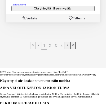
Tutustu autoon
Ota yhteyttä jälleenmyyjään
Vertaile
Tallenna
1
2
3
4
First Page
Previous page
Next page
Last Page
POST https://usc-webcomponents.toyota-europe.com/v1/car-filter/fi/fi?
carFilter=used&brand=toyota&uscEnv=production&sortOrder=published&brands=38&warranty=any
Käytetty ei ole koskaan tuntunut näin uudelta
AINA VELOITUKSETON 12 KK:N TURVA
Toyota Approved Vaihtoautot -ohjelman veloitukseton 12 kk:n Turva sisältyy kaikkiin Toyota-liikkeistä
myytäviin, enintään 10 vuoden ikäisiin ja enintään 185 000 km ajettuihin Toyota-vaihtoautoihin.
EI KILOMETRIRAJOITUSTA