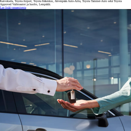
Kaivoksela, Toyota Airport, Toyota Itäkeskus, Järvenpään Auto-Arita, Toyota Tammer-Auto sekä Toyota
Approved Vaihtoautot ja huolto, Lempäälä.
Lue lisää varaamisesta