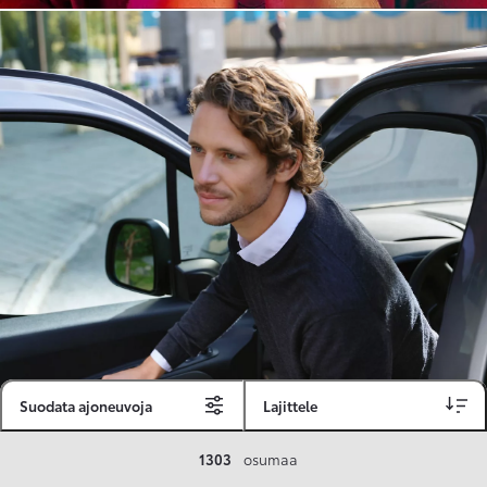
Suodata ajoneuvoja
Lajittele
Toyota Vakuutus
1303
osumaa
Toyota-asiakkaille räätälöity ja valmiiksi kilpailutettu Toyota Vakuutus on edullinen, monipuolinen ja kattava.
Se sisältää Täyskaskossa 80 %:n bonuksen ja voit hyödyntää liikennevakuutusbonuskertymäsi aina 80 %:iin