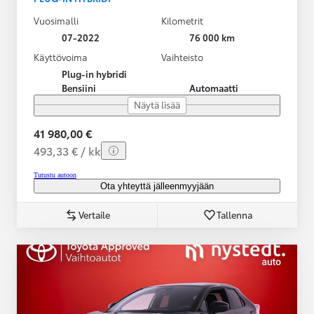
Vuosimalli
Kilometrit
07-2022
76 000 km
Käyttövoima
Vaihteisto
Plug-in hybridi
Bensiini
Automaatti
Näytä lisää
41 980,00 €
493,33 € / kk
Tutustu autoon
Ota yhteyttä jälleenmyyjään
Vertaile
Tallenna