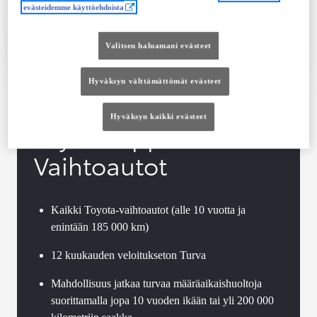
evästeidemme käyttöehdoista
Tutustu autoon
Ota yhteyttä jälleenmyyjään
Valitsen haluamani evästeet
Vertaile
Tallenna
Hyväksyn välttämättömät evästeet
Hyväksyn kaikki evästeet
Toyota Approved
Vaihtoautot
Kaikki Toyota-vaihtoautot (alle 10 vuotta ja
enintään 185 000 km)
12 kuukauden veloitukseton Turva
Mahdollisuus jatkaa turvaa määräaikaishuoltoja
suorittamalla jopa 10 vuoden ikään tai yli 200 000