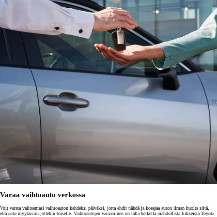
Varaa vaihtoauto verkossa
Voit varata valitsemasi vaihtoauton kahdeksi päiväksi, jotta ehdit nähdä ja koeajaa auton ilman huolta siitä,
että auto myytäisiin jollekin toiselle. Vaihtoautojen varaaminen on tällä hetkellä mahdollista liikkeistä Toyota