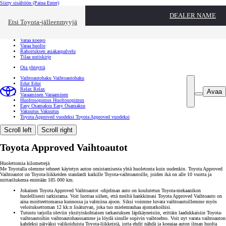
Siirry sisältöön
(Paina Enter)
Ota yhteyttä
DEALER NAME
Sulje
Etsi Toyota-jälleenmyyjä
Toyota palvelee
Etsi jälleenmyyjä
Varaa koeajo
Varaa huolto
Rahoituksen asiakaspalvelu
Tilaa uutiskirje
Ota yhteyttä
Vaihtoautohaku
Vaihtoautohaku
Edut
Edut
Relax
Relax
Avaa
Varaaminen
Varaaminen
Huoltosopimus
Huoltosopimus
Easy Osamaksu
Easy Osamaksu
Vakuutus
Vakuutus
Toyota Approved vuodeksi
Toyota Approved vuodeksi
Scroll left
Scroll right
Toyota Approved Vaihtoautot
Huolettomia kilometrejä
Me Toyotalla olemme tehneet käytetyn auton omistamisesta yhtä huoletonta kuin uudenkin. Toyota Approved
Vaihtoautot on Toyota-liikkeiden standardi kaikille Toyota-vaihtoautoille, joiden ikä on alle 10 vuotta ja
mittarilukema enintään 185 000 km.
Jokainen Toyota Approved Vaihtoautot -ohjelman auto on koulutetun Toyota-mekaanikon
huolellisesti tarkistama. Voit luottaa siihen, että meiltä hankkimasi Toyota Approved Vaihtoauto on
aina moitteettomassa kunnossa ja valmiina ajoon. Siksi voimme luvata vaihtoautoillemme myös
veloituksettoman 12 kk:n lisäturvan, joka tuo mielenrauhaa ajomatkoihisi.
Tutustu tarjolla oleviin yksityiskohtaisen tarkastuksen läpikäyneisiin, erittäin laadukkaisiin Toyota-
vaihtoautoihin vaihtoautohaussamme ja löydä sinulle sopivin vaihtoehto. Voit nyt varata vaihtoauton
kahdeksi päiväksi valikoiduista Toyota-liikkeistä, jotta ehdit nähdä ja koeajaa auton ilman huolta