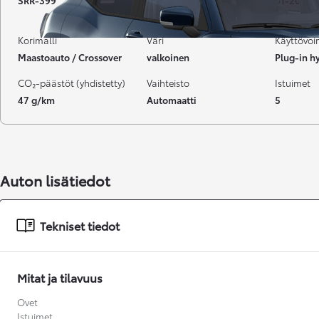
SRR-399
3 000 km
01-2026
Korimalli
Väri
Käyttövo
Maastoauto / Crossover
valkoinen
Plug-in hy
CO₂-päästöt (yhdistetty)
Vaihteisto
Istuimet
47 g/km
Automaatti
5
Auton lisätiedot
Tekniset tiedot
Mitat ja tilavuus
Alkaen
Ovet
tai kuukausierä
Istuimet