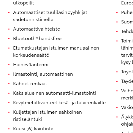
ulkopeilit
Euroo
Automaattiset tuulilasinpyyhkijät
Puhe
sadetunnistimella
Suom
Automaattivaihteisto
Tehd
Bluetooth® handsfree
Toim
Etumatkustajan istuimen manuaalinen
lähim
korkeudensäätö
tarvi
kysy 
Haineväantenni
Toyo
Ilmastointi, automaattinen
Täyde
Corolla Touring Sports
Kahdet renkaat
HYBRIDI
Vaihd
Kaksialueinen automaatti-ilmastointi
Kevytmetallivanteet kesä- ja talvirenkaille
Vaki
Kuljettajan istuimen sähköinen
Älyk
ristiseläntuki
ohja
Kuusi (6) kaiutinta
Älyk