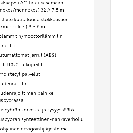
uskaapeli AC-latausasemaan
nekes/mennekes) 32 A 7,5 m
slaite kotitalouspistokkeeseen
o/mennekes) 8 A 6 m
olämmitin/moottorilämmitin
tonesto
utumattomat jarrut (ABS)
tettävät ulkopeilit
hdistetyt palvelut
udenrajoitin
udenrajoittimen painike
uspyörässä
uspyörän korkeus- ja syvyyssäätö
uspyörän synteettinen-nahkaverhoilu
pohjainen navigointijärjestelmä