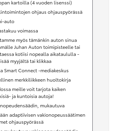
pan kartoilla (4 vuoden lisenssi)
lintoimintojen ohjaus ohjauspyörässä
i-auto
astakuu voimassa
itamme myös tämänkin auton sinua
mälle Juhan Auton toimipisteelle tai
ttaessa kotiisi nopealla aikataululla -
lisää myyjältä tai klikkaa
ta Smart Connect -mediakeskus
llinen merkkiliikkeen huoltokirja
ossa meille voit tarjota kaiken
merkkisiä- ja kuntoisia autoja!
onopeudensäädin, mukautuva
kään adaptiivisen vakionopeussäätimen
imet ohjauspyörässä
äs mukautuva vakionopeudensäädin