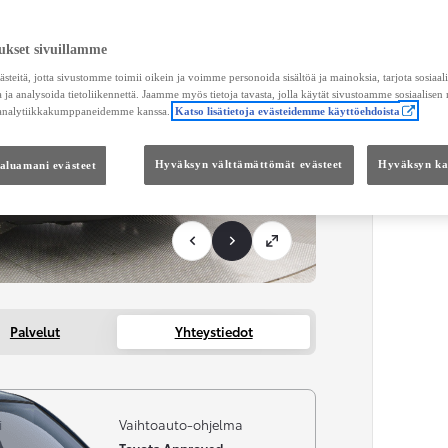
Maksu
ukset sivuillamme
KUL
teitä, jotta sivustomme toimii oikein ja voimme personoida sisältöä ja mainoksia, tarjota sosiaa
Toimi
 ja analysoida tietoliikennettä. Jaamme myös tietoja tavasta, jolla käytät sivustoamme sosiaalisen
 analytiikkakumppaneidemme kanssa.
Katso lisätietoja evästeidemme käyttöehdoista
KOKO
haluamani evästeet
Hyväksyn välttämättömät evästeet
Hyväksyn kai
Kätei
Palvelut
Yhteystiedot
i
Vaihtoauto-ohjelma