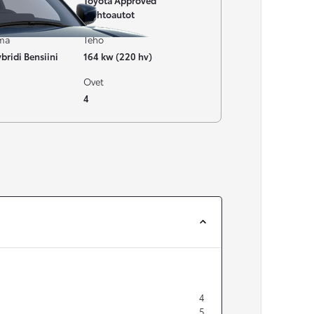
Toyota Approved
Vaihtoautot
ima
Teho
bridi Bensiini
164 kw (220 hv)
Ovet
4
4
5