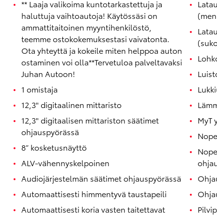
** Laaja valikoima kuntotarkastettuja ja
Lata
haluttuja vaihtoautoja! Käytössäsi on
(men
ammattitaitoinen myyntihenkilöstö,
Latau
teemme ostokokemuksestasi vaivatonta.
(suk
Ota yhteyttä ja kokeile miten helppoa auton
Lohk
ostaminen voi olla**Tervetuloa palveltavaksi
Juhan Autoon!
Luis
1 omistaja
Lukki
12,3" digitaalinen mittaristo
Lämmi
12,3" digitaalisen mittariston säätimet
MyT y
ohjauspyörässä
Nope
8” kosketusnäyttö
Nope
ALV-vähennyskelpoinen
ohja
Audiojärjestelmän säätimet ohjauspyörässä
Ohja
Automaattisesti himmentyvä taustapeili
Ohja
Automaattisesti koria vasten taitettavat
Pilvi