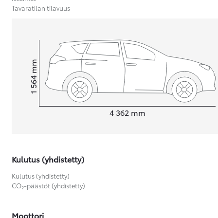
Tavaratilan tilavuus
Yaris Cross
HYBRIDI
Tulossa pian
mm
1 564
Korkeus
Pituus
4 362
mm
Kulutus (yhdistetty)
Kulutus (yhdistetty)
CO₂-päästöt (yhdistetty)
Moottori