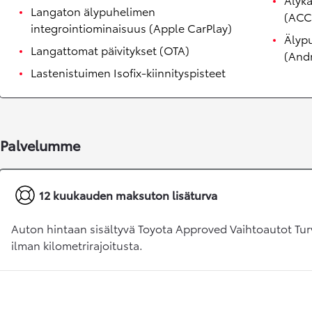
Langaton älypuhelimen
(ACC
integrointiominaisuus (Apple CarPlay)
Älyp
Langattomat päivitykset (OTA)
(And
Lastenistuimen Isofix-kiinnityspisteet
Palvelumme
Alkaen
tai kuukausierä
12 kuukauden maksuton lisäturva
RAV4
LADATTAVA HYBRIDI
Auton hintaan sisältyvä Toyota Approved Vaihtoautot Tur
ilman kilometrirajoitusta.