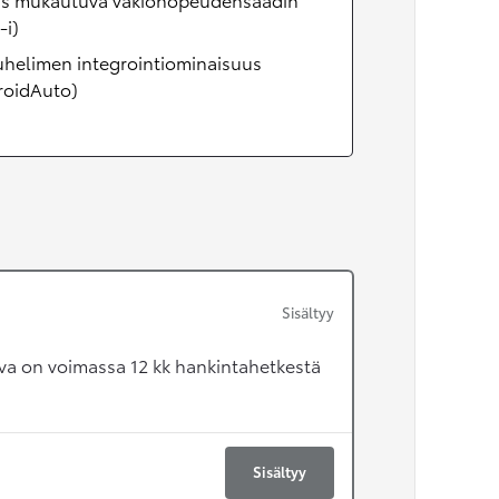
-i)
uhelimen integrointiominaisuus
roidAuto)
Sisältyy
va on voimassa 12 kk hankintahetkestä
Sisältyy