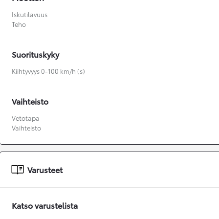
Iskutilavuus
Teho
Suorituskyky
Kiihtyvyys 0-100 km/h (s)
Vaihteisto
Vetotapa
Vaihteisto
Varusteet
Katso varustelista