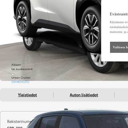
Evästeaset
Käytämme eväs
ominaisuuksia
mainonta- ja
Valitsen 
Alkaen
tai kuukausierä
Urban Cruiser
SÄHKÖAUTO
Yleistiedot
Auton lisätiedot
Rekisterinumero
Kilometrit
Vuosimall