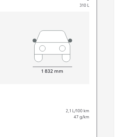
310
L
Leveys
1 832
mm
2,1
L/100 km
47
g/km