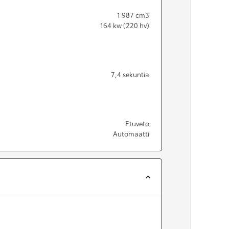
1 987
cm3
164
kw (220 hv)
7,4
sekuntia
Etuveto
Automaatti