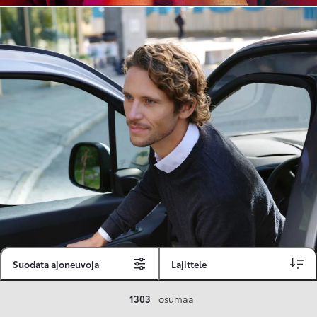
Suodata ajoneuvoja
Lajittele
Toyota Vakuutus
1303
osumaa
Toyota-asiakkaille räätälöity ja valmiiksi kilpailutettu Toyota Vakuutus on edullinen, monipuolinen ja kattava.
Se sisältää Täyskaskossa 80 %:n bonuksen ja voit hyödyntää liikennevakuutusbonuskertymäsi aina 80 %:iin