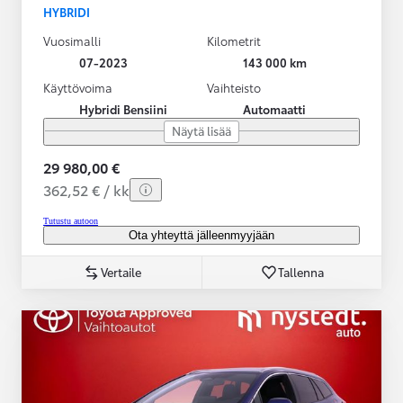
HYBRIDI
Vuosimalli
Kilometrit
07-2023
143 000 km
Käyttövoima
Vaihteisto
Hybridi Bensiini
Automaatti
Näytä lisää
29 980,00 €
362,52 € / kk
Tutustu autoon
Ota yhteyttä jälleenmyyjään
Vertaile
Tallenna