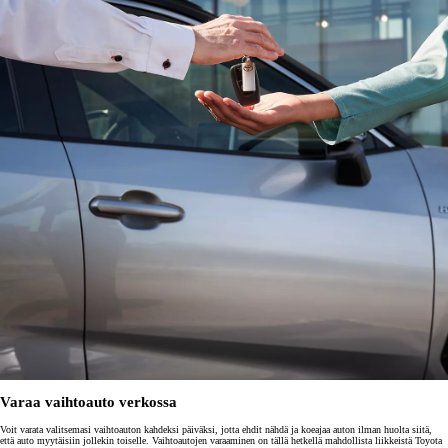
Varaa vaihtoauto verkossa
Voit varata valitsemasi vaihtoauton kahdeksi päiväksi, jotta ehdit nähdä ja koeajaa auton ilman huolta siitä,
että auto myytäisiin jollekin toiselle. Vaihtoautojen varaaminen on tällä hetkellä mahdollista liikkeistä Toyota