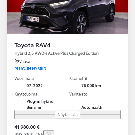
Toyota RAV4
Hybrid 2,5 AWD-i Active Plus Charged Edition
Vaasa
PLUG-IN HYBRIDI
Vuosimalli
Kilometrit
07-2022
76 000 km
Käyttövoima
Vaihteisto
Plug-in hybridi
Bensiini
Automaatti
Näytä lisää
41 980,00 €
493,38 € / kk