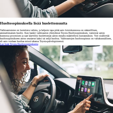
Huoltosopimuksella lisää huolettomuutta
Vaihtoautomme on luotettava valinta, ja helpoin tapa pitää auto loistokunnossa on säännöllinen,
ammattimainen huolto. Kun hankit vaihtoauton yhteydessä Toyota Huoltosopimuksen, varmistat auton
kunnossa pysymisen ja saat käyttöösi huolettoman auton ennalta määritellyin kustannuksin. Voit sisällyttää
huoltosopimukseen auton seuraavat kaksi tai neljä huoltoa. Vaihtoautojen huoltosopimus on valtakunnallinen,
eli auto voidaan huoltaa missä tahansa Toyota-palvelupisteessä.
Lue lisää Toyota Huoltosopimuksesta