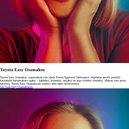
Toyota Easy Osamaksu
Toyota Easy Osamaksu -sopimuksen voit tehdä Toyota Approved Vaihtoautot -ohjelman autolle pienellä
käsirahalla haluamaksesi ajaksi – kahdeksi, kolmeksi, neljäksi tai jopa viideksi vuodeksi. Maksat vain auton
käytöstä. Toyota Easy Osamaksuun sisältyy aina taattu hyvityshinta.
Lue lisää Easy Osamaksusta