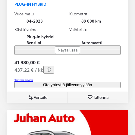
PLUG-IN HYBRIDI
Vuosimalli
Kilometrit
04-2023
89 000 km
Käyttövoima
Vaihteisto
Plug-in hybridi
Bensiini
Automaatti
Näytä lisää
41 980,00 €
437,22 € / kk
Tutustu autoon
Ota yhteyttä jälleenmyyjään
Vertaile
Tallenna