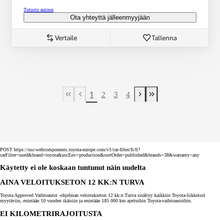
Tutustu autoon
Ota yhteyttä jälleenmyyjään
Vertaile
Tallenna
1
2
3
4
First Page
Previous page
Next page
Last Page
POST https://usc-webcomponents.toyota-europe.com/v1/car-filter/fi/fi?
carFilter=used&brand=toyota&uscEnv=production&sortOrder=published&brands=38&warranty=any
Käytetty ei ole koskaan tuntunut näin uudelta
AINA VELOITUKSETON 12 KK:N TURVA
Toyota Approved Vaihtoautot -ohjelman veloitukseton 12 kk:n Turva sisältyy kaikkiin Toyota-liikkeistä
myytäviin, enintään 10 vuoden ikäisiin ja enintään 185 000 km ajettuihin Toyota-vaihtoautoihin.
EI KILOMETRIRAJOITUSTA