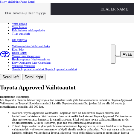
Siirry sisältöön
(Paina Enter)
Ota yhteyttä
DEALER NAME
Sulje
Etsi Toyota-jälleenmyyjä
Toyota palvelee
Etsi jälleenmyyjä
Varaa koeajo
Varaa huolto
Rahoituksen asiakaspalvelu
Tilaa uutiskirje
Ota yhteyttä
Vaihtoautohaku
Vaihtoautohaku
Edut
Edut
Relax
Relax
Avaa
Varaaminen
Varaaminen
Huoltosopimus
Huoltosopimus
Easy Osamaksu
Easy Osamaksu
Vakuutus
Vakuutus
Toyota Approved vuodeksi
Toyota Approved vuodeksi
Scroll left
Scroll right
Toyota Approved Vaihtoautot
Huolettomia kilometrejä
Me Toyotalla olemme tehneet käytetyn auton omistamisesta yhtä huoletonta kuin uudenkin. Toyota Approved
Vaihtoautot on Toyota-liikkeiden standardi kaikille Toyota-vaihtoautoille, joiden ikä on alle 10 vuotta ja
mittarilukema enintään 185 000 km.
Jokainen Toyota Approved Vaihtoautot -ohjelman auto on koulutetun Toyota-mekaanikon
huolellisesti tarkistama. Voit luottaa siihen, että meiltä hankkimasi Toyota Approved Vaihtoauto on
aina moitteettomassa kunnossa ja valmiina ajoon. Siksi voimme luvata vaihtoautoillemme myös
veloituksettoman 12 kk:n lisäturvan, joka tuo mielenrauhaa ajomatkoihisi.
Tutustu tarjolla oleviin yksityiskohtaisen tarkastuksen läpikäyneisiin, erittäin laadukkaisiin Toyota-
vaihtoautoihin vaihtoautohaussamme ja löydä sinulle sopivin vaihtoehto. Voit nyt varata vaihtoauton
kahdeksi päiväksi valikoiduista Toyota-liikkeistä, jotta ehdit nähdä ja koeajaa auton ilman huolta