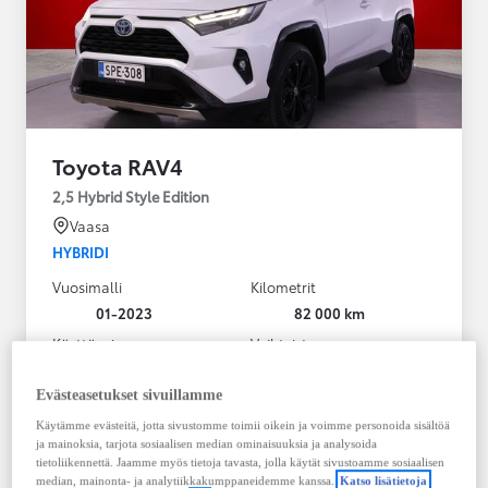
Toyota RAV4
2,5 Hybrid Style Edition
Vaasa
HYBRIDI
Vuosimalli
Kilometrit
01-2023
82 000 km
Käyttövoima
Vaihteisto
Hybridi Bensiini
Automaatti
Näytä lisää
Evästeasetukset sivuillamme
Käytämme evästeitä, jotta sivustomme toimii oikein ja voimme personoida sisältöä
38 900,00 €
ja mainoksia, tarjota sosiaalisen median ominaisuuksia ja analysoida
495,36 € / kk
tietoliikennettä. Jaamme myös tietoja tavasta, jolla käytät sivustoamme sosiaalisen
median, mainonta- ja analytiikkakumppaneidemme kanssa.
Katso lisätietoja