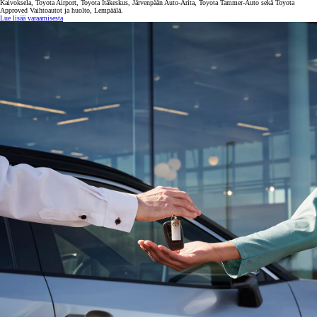
Kaivoksela, Toyota Airport, Toyota Itäkeskus, Järvenpään Auto-Arita, Toyota Tammer-Auto sekä Toyota
Approved Vaihtoautot ja huolto, Lempäälä.
Lue lisää varaamisesta