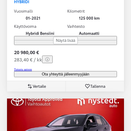
HYBRIDI
Vuosimalli
Kilometrit
01-2021
125 000 km
Käyttövoima
Vaihteisto
Hybridi Bensiini
Automaatti
Näytä lisää
20 980,00 €
283,40 € / kk
Tutustu autoon
Ota yhteyttä jälleenmyyjään
Vertaile
Tallenna