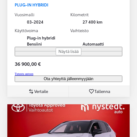
PLUG-IN HYBRIDI
Vuosimalli
Kilometrit
03-2024
27 400 km
Käyttövoima
Vaihteisto
Plug-in hybridi
Bensiini
Automaatti
Näytä lisää
36 900,00 €
Tutustu autoon
Ota yhteyttä jälleenmyyjään
Vertaile
Tallenna