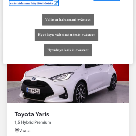
evästeidemme käyttöehdoista
Tutustu autoon
Ota yhteyttä jälleenmyyjään
Valitsen haluamani evästeet
Vertaile
Tallenna
Hyväksyn välttämättömät evästeet
Hyväksyn kaikki evästeet
Toyota Yaris
1,5 Hybrid Premium
Vaasa