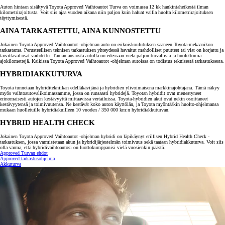
Auton hintaan sisältyvä Toyota Approved Vaihtoautot Turva on voimassa 12 kk hankintahetkestä ilman
kilometrirajoitusta. Voit siis ajaa vuoden aikana niin paljon kuin haluat vailla huolta kilometrirajoituksen
täyttymisestä.
AINA TARKASTETTU, AINA KUNNOSTETTU
Jokainen Toyota Approved Vaihtoautot -ohjelman auto on erikoiskoulutuksen saaneen Toyota-mekaanikon
tarkastama. Perusteellisen teknisen tarkastuksen yhteydessä havaitut mahdolliset puutteet tai viat on korjattu ja
tarvittavat osat vaihdettu. Tämän ansiosta autolla on edessään vielä paljon turvallisia ja huolettomia
ajokilometrejä. Kaikissa Toyota Approved Vaihtoautot -ohjelman autoissa on todistus teknisestä tarkastuksesta.
HYBRIDIAKKUTURVA
Toyota tunnetaan hybriditekniikan edelläkävijänä ja hybridien ylivoimaisena markkinajohtajana. Tämä näkyy
myös vaihtoautovalikoimassamme, jossa on runsaasti hybridejä. Toyotan hybridit ovat menestyneet
erinomaisesti autojen kestävyyttä mittaavissa vertailuissa. Toyota-hybridien akut ovat nekin osoittaneet
kestävyytensä ja toimivuutensa. Ne kestävät koko auton käyttöiän, ja Toyota myöntääkin huolto-ohjelmansa
mukaan huolletuille hybridiakuilleen 10 vuoden / 350 000 km:n hybridiakkuturvan.
HYBRID HEALTH CHECK
Jokainen Toyota Approved Vaihtoautot -ohjelman hybridi on läpikäynyt erillisen Hybrid Health Check -
tarkastuksen, jossa varmistetaan akun ja hybridijärjestelmän toimivuus sekä taataan hybridiakkuturva. Voit siis
olla varma, että hybridivaihtoautosi on luottokumppanisi vielä vuosienkin päästä.
Approved Turvan ehdot
Approved tarkastusohjelma
Akkuturva