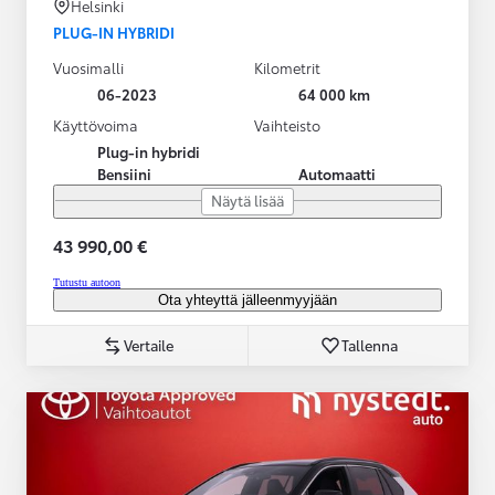
Helsinki
PLUG-IN HYBRIDI
Vuosimalli
Kilometrit
06-2023
64 000 km
Käyttövoima
Vaihteisto
Plug-in hybridi
Bensiini
Automaatti
Näytä lisää
43 990,00 €
Tutustu autoon
Ota yhteyttä jälleenmyyjään
Vertaile
Tallenna