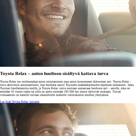
Toyota Relax – auton huoltoon sisältyvä kattava turva
Toyota Relax tuo mielenrauhaa auton omistamiseen jopa auton kymmeneen ikävuoteen asti. Toyota Relax -
turva aktivoituu automaattisesti, kun huollatat autosi Toyotalla määräaikaishuolto-ohjelman mukaisesti. Jatka
Toyotasi huollattamista meillä, ja Toyota Relax -turva uusitaan seuraavaan huoltoon asti – autolle, joka on
enintään 10 vuotta vanha tai jolla on ajettu enintään 185 000 km (ensin täyttyvän mukaan). Turvan
voimaantulo on kaikille turvaan oikeutetuille malleille veloitukseton huollon yhteydessä.
Lue lisää Toyota Relax -turvasta