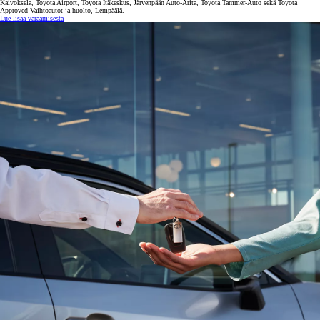
Kaivoksela, Toyota Airport, Toyota Itäkeskus, Järvenpään Auto-Arita, Toyota Tammer-Auto sekä Toyota
Approved Vaihtoautot ja huolto, Lempäälä.
Lue lisää varaamisesta