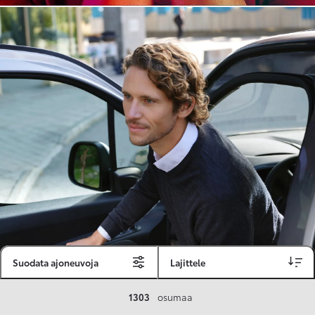
Suodata ajoneuvoja
Lajittele
Toyota Vakuutus
1303
osumaa
Toyota-asiakkaille räätälöity ja valmiiksi kilpailutettu Toyota Vakuutus on edullinen, monipuolinen ja kattava.
Se sisältää Täyskaskossa 80 %:n bonuksen ja voit hyödyntää liikennevakuutusbonuskertymäsi aina 80 %:iin