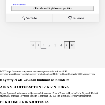
Tutustu autoon
Ota yhteyttä jälleenmyyjään
Vertaile
Tallenna
1
2
3
4
First Page
Previous page
Next page
Last Page
POST https://usc-webcomponents.toyota-europe.com/v1/car-filter/fi/fi?
carFilter=used&brand=toyota&uscEnv=production&sortOrder=published&brands=38&warranty=any
Käytetty ei ole koskaan tuntunut näin uudelta
AINA VELOITUKSETON 12 KK:N TURVA
Toyota Approved Vaihtoautot -ohjelman veloitukseton 12 kk:n Turva sisältyy kaikkiin Toyota-liikkeistä
myytäviin, enintään 10 vuoden ikäisiin ja enintään 185 000 km ajettuihin Toyota-vaihtoautoihin.
EI KILOMETRIRAJOITUSTA