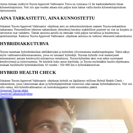
Auton hintaan sisältyvä Toyota Approved Vaihtoautot Turva on voimassa 12 kk hankintahetkestä ilman
kilometrirajoitusta. Voit siis ajaa vuoden aikana niin paljon kuin haluat vailla huolta kilometrirajoituksen
täyttymisestä.
AINA TARKASTETTU, AINA KUNNOSTETTU
Jokainen Toyota Approved Vaihtoautot -ohjelman auto on erikoiskoulutuksen saaneen Toyota-mekaanikon
tarkastama. Perusteellisen teknisen tarkastuksen yhteydessä havaitut mahdolliset puutteet tai viat on korjattu ja
tarvittavat osat vaihdettu. Tämän ansiosta autolla on edessään vielä paljon turvallisia ja huolettomia
ajokilometrejä. Kaikissa Toyota Approved Vaihtoautot -ohjelman autoissa on todistus teknisestä tarkastuksesta.
HYBRIDIAKKUTURVA
Toyota tunnetaan hybriditekniikan edelläkävijänä ja hybridien ylivoimaisena markkinajohtajana. Tämä näkyy
myös vaihtoautovalikoimassamme, jossa on runsaasti hybridejä. Toyotan hybridit ovat menestyneet
erinomaisesti autojen kestävyyttä mittaavissa vertailuissa. Toyota-hybridien akut ovat nekin osoittaneet
kestävyytensä ja toimivuutensa. Ne kestävät koko auton käyttöiän, ja Toyota myöntääkin huolto-ohjelmansa
mukaan huolletuille hybridiakuilleen 10 vuoden / 350 000 km:n hybridiakkuturvan.
HYBRID HEALTH CHECK
Jokainen Toyota Approved Vaihtoautot -ohjelman hybridi on läpikäynyt erillisen Hybrid Health Check -
tarkastuksen, jossa varmistetaan akun ja hybridijärjestelmän toimivuus sekä taataan hybridiakkuturva. Voit siis
olla varma, että hybridivaihtoautosi on luottokumppanisi vielä vuosienkin päästä.
Approved Turvan ehdot
Approved tarkastusohjelma
Akkuturva