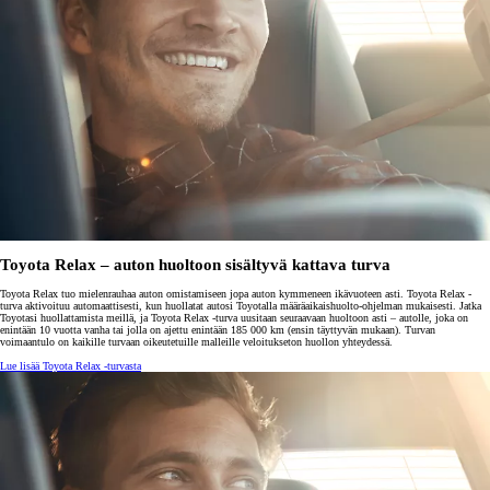
Toyota Relax – auton huoltoon sisältyvä kattava turva
Toyota Relax tuo mielenrauhaa auton omistamiseen jopa auton kymmeneen ikävuoteen asti. Toyota Relax -
turva aktivoituu automaattisesti, kun huollatat autosi Toyotalla määräaikaishuolto-ohjelman mukaisesti. Jatka
Toyotasi huollattamista meillä, ja Toyota Relax -turva uusitaan seuraavaan huoltoon asti – autolle, joka on
enintään 10 vuotta vanha tai jolla on ajettu enintään 185 000 km (ensin täyttyvän mukaan). Turvan
voimaantulo on kaikille turvaan oikeutetuille malleille veloitukseton huollon yhteydessä.
Lue lisää Toyota Relax -turvasta