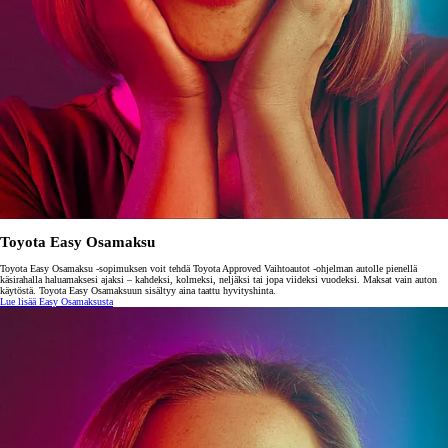
Toyota Easy Osamaksu
Toyota Easy Osamaksu -sopimuksen voit tehdä Toyota Approved Vaihtoautot -ohjelman autolle pienellä
käsirahalla haluamaksesi ajaksi – kahdeksi, kolmeksi, neljäksi tai jopa viideksi vuodeksi. Maksat vain auton
käytöstä. Toyota Easy Osamaksuun sisältyy aina taattu hyvityshinta.
Lue lisää Easy Osamaksusta