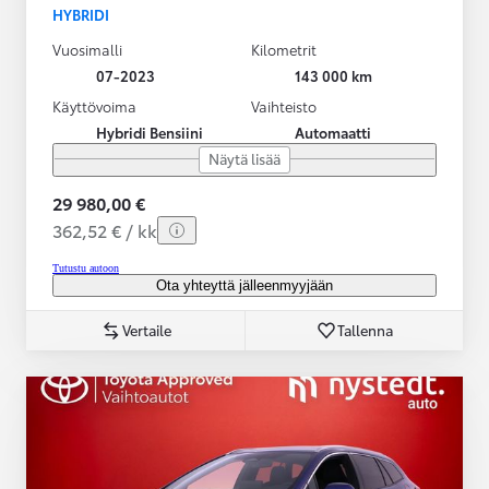
HYBRIDI
Vuosimalli
Kilometrit
07-2023
143 000 km
Käyttövoima
Vaihteisto
Hybridi Bensiini
Automaatti
Näytä lisää
29 980,00 €
362,52 € / kk
Tutustu autoon
Ota yhteyttä jälleenmyyjään
Vertaile
Tallenna