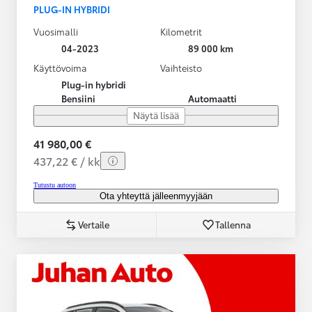
PLUG-IN HYBRIDI
Vuosimalli
Kilometrit
04-2023
89 000 km
Käyttövoima
Vaihteisto
Plug-in hybridi
Bensiini
Automaatti
Näytä lisää
41 980,00 €
437,22 € / kk
Tutustu autoon
Ota yhteyttä jälleenmyyjään
Vertaile
Tallenna