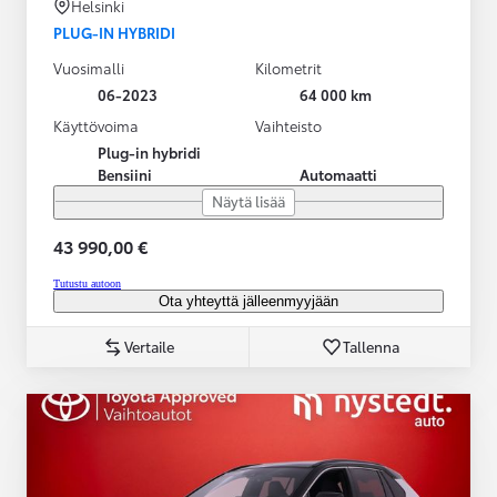
Helsinki
PLUG-IN HYBRIDI
Vuosimalli
Kilometrit
06-2023
64 000 km
Käyttövoima
Vaihteisto
Plug-in hybridi
Bensiini
Automaatti
Näytä lisää
43 990,00 €
Tutustu autoon
Ota yhteyttä jälleenmyyjään
Vertaile
Tallenna