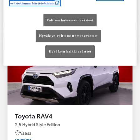
evästeidemme käyttöehdoista
Tutustu autoon
Ota yhteyttä jälleenmyyjään
Valitsen haluamani evästeet
Vertaile
Tallenna
Hyväksyn välttämättömät evästeet
Hyväksyn kaikki evästeet
Toyota RAV4
2,5 Hybrid Style Edition
Vaasa