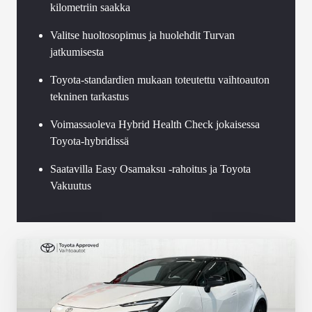
kilometriin saakka
Valitse huoltosopimus ja huolehdit Turvan
jatkumisesta
Toyota-standardien mukaan toteutettu vaihtoauton
tekninen tarkastus
Voimassaoleva Hybrid Health Check jokaisessa
Toyota-hybridissä
Saatavilla Easy Osamaksu -rahoitus ja Toyota
Vakuutus