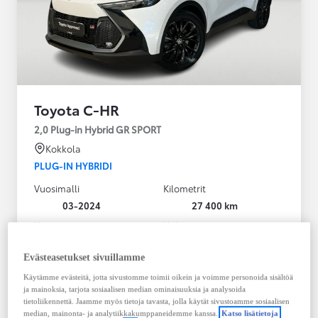
Toyota C-HR
2,0 Plug-in Hybrid GR SPORT
Kokkola
PLUG-IN HYBRIDI
Vuosimalli
Kilometrit
03-2024
27 400 km
Käyttövoima
Vaihteisto
Plug-in hybridi
Bensiini
Automaatti
Evästeasetukset sivuillamme
Näytä lisää
Käytämme evästeitä, jotta sivustomme toimii oikein ja voimme personoida sisältöä
ja mainoksia, tarjota sosiaalisen median ominaisuuksia ja analysoida
36 900,00 €
tietoliikennettä. Jaamme myös tietoja tavasta, jolla käytät sivustoamme sosiaalisen
median, mainonta- ja analytiikkakumppaneidemme kanssa.
Katso lisätietoja