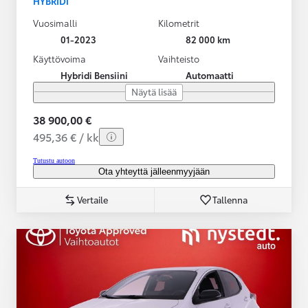
HYBRIDI
Vuosimalli
Kilometrit
01-2023
82 000 km
Käyttövoima
Vaihteisto
Hybridi Bensiini
Automaatti
Näytä lisää
38 900,00 €
495,36 € / kk
Tutustu autoon
Ota yhteyttä jälleenmyyjään
Vertaile
Tallenna