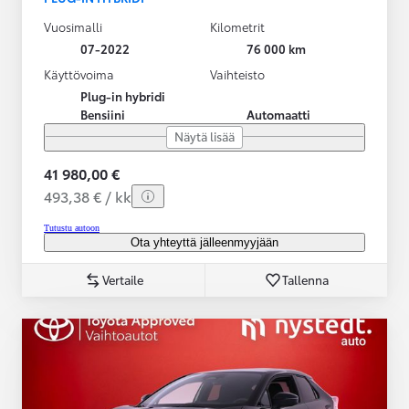
Vuosimalli
Kilometrit
07-2022
76 000 km
Käyttövoima
Vaihteisto
Plug-in hybridi
Bensiini
Automaatti
Näytä lisää
41 980,00 €
493,38 € / kk
Tutustu autoon
Ota yhteyttä jälleenmyyjään
Vertaile
Tallenna