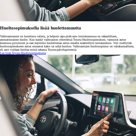
Huoltosopimuksella lisää huolettomuutta
Vaihtoautomme on luotettava valinta, ja helpoin tapa pitää auto loistokunnossa on säännöllinen,
ammattimainen huolto. Kun hankit vaihtoauton yhteydessä Toyota Huoltosopimuksen, varmistat auton
kunnossa pysymisen ja saat käyttöösi huolettoman auton ennalta määritellyin kustannuksin. Voit sisällyttää
huoltosopimukseen auton seuraavat kaksi tai neljä huoltoa. Vaihtoautojen huoltosopimus on valtakunnallinen,
eli auto voidaan huoltaa missä tahansa Toyota-palvelupisteessä.
Lue lisää Toyota Huoltosopimuksesta