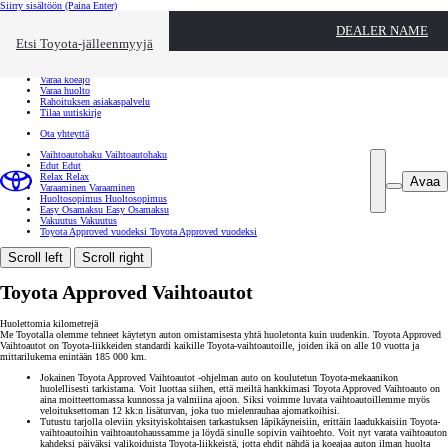
Siirry sisältöön
(Paina Enter)
Ota yhteyttä
DEALER NAME
Sulje
Etsi Toyota-jälleenmyyjä
Toyota palvelee
Etsi jälleenmyyjä
Varaa koeajo
Varaa huolto
Rahoituksen asiakaspalvelu
Tilaa uutiskirje
Ota yhteyttä
Vaihtoautohaku
Vaihtoautohaku
Edut
Edut
Relax
Relax
Avaa
Varaaminen
Varaaminen
Huoltosopimus
Huoltosopimus
Easy Osamaksu
Easy Osamaksu
Vakuutus
Vakuutus
Toyota Approved vuodeksi
Toyota Approved vuodeksi
Scroll left
Scroll right
Toyota Approved Vaihtoautot
Huolettomia kilometrejä
Me Toyotalla olemme tehneet käytetyn auton omistamisesta yhtä huoletonta kuin uudenkin. Toyota Approved
Vaihtoautot on Toyota-liikkeiden standardi kaikille Toyota-vaihtoautoille, joiden ikä on alle 10 vuotta ja
mittarilukema enintään 185 000 km.
Jokainen Toyota Approved Vaihtoautot -ohjelman auto on koulutetun Toyota-mekaanikon
huolellisesti tarkistama. Voit luottaa siihen, että meiltä hankkimasi Toyota Approved Vaihtoauto on
aina moitteettomassa kunnossa ja valmiina ajoon. Siksi voimme luvata vaihtoautoillemme myös
veloituksettoman 12 kk:n lisäturvan, joka tuo mielenrauhaa ajomatkoihisi.
Tutustu tarjolla oleviin yksityiskohtaisen tarkastuksen läpikäyneisiin, erittäin laadukkaisiin Toyota-
vaihtoautoihin vaihtoautohaussamme ja löydä sinulle sopivin vaihtoehto. Voit nyt varata vaihtoauton
kahdeksi päiväksi valikoiduista Toyota-liikkeistä, jotta ehdit nähdä ja koeajaa auton ilman huolta