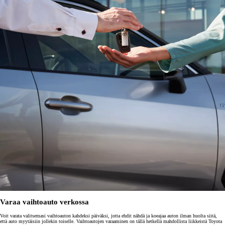
Varaa vaihtoauto verkossa
Voit varata valitsemasi vaihtoauton kahdeksi päiväksi, jotta ehdit nähdä ja koeajaa auton ilman huolta siitä,
että auto myytäisiin jollekin toiselle. Vaihtoautojen varaaminen on tällä hetkellä mahdollista liikkeistä Toyota