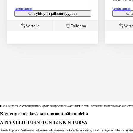
Tutustu autoon
Tutustu autoon
Ota yhteyttä jälleenmyyjään
Ota
Vertaile
Tallenna
Verta
Corolla Touring Sports
HYBRIDI
POST https://usc-webcomponents.toyota-europe.com/v1/car-filter/fi/fi?carFilter=used&brand=toyota&uscE
Käytetty ei ole koskaan tuntunut näin uudelta
AINA VELOITUKSETON 12 KK:N TURVA
Toyota Approved Vaihtoautot -ohjelman veloitukseton 12 kk:n Turva sisältyy kaikkiin Toyota-liikkeistä myytäv