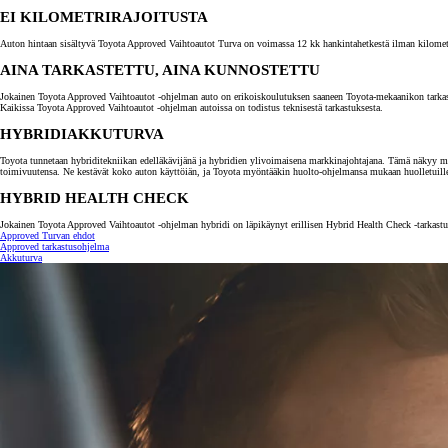
EI KILOMETRIRAJOITUSTA
Auton hintaan sisältyvä Toyota Approved Vaihtoautot Turva on voimassa 12 kk hankintahetkestä ilman kilometrira
AINA TARKASTETTU, AINA KUNNOSTETTU
Jokainen Toyota Approved Vaihtoautot -ohjelman auto on erikoiskoulutuksen saaneen Toyota-mekaanikon tarkastama.
Kaikissa Toyota Approved Vaihtoautot -ohjelman autoissa on todistus teknisestä tarkastuksesta.
HYBRIDIAKKUTURVA
Toyota tunnetaan hybriditekniikan edelläkävijänä ja hybridien ylivoimaisena markkinajohtajana. Tämä näkyy myö
toimivuutensa. Ne kestävät koko auton käyttöiän, ja Toyota myöntääkin huolto-ohjelmansa mukaan huolletuill
HYBRID HEALTH CHECK
Jokainen Toyota Approved Vaihtoautot -ohjelman hybridi on läpikäynyt erillisen Hybrid Health Check -tarkastuk
Approved Turvan ehdot
Alkaen
Approved tarkastusohjelma
tai kuukausierä
Akkuturva
RAV4
LADATTAVA HYBRIDI