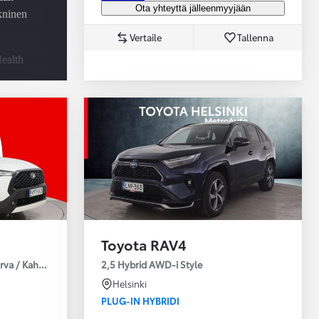
Ota yhteyttä jälleenmyyjään
ekninen
Vertaile
Tallenna
ealth
-
u -
utus
Toyota RAV4
urva / Kahdet Renkaat / Huoltokirja / Moottorinlämmitin!
2,5 Hybrid AWD-i Style
Helsinki
PLUG-IN HYBRIDI