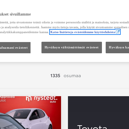
Hae vaihtoautoja
ukset sivuillamme
teitä, jotta sivustomme toimii oikein ja voimme personoida sisältöä ja mainoksia, tarjota sosiaa
 ja analysoida tietoliikennettä. Jaamme myös tietoja tavasta, jolla käytät sivustoamme sosiaalisen
 analytiikkakumppaneidemme kanssa.
Katso lisätietoja evästeidemme käyttöehdoista
Hinta
Kokonaishinta
haluamani evästeet
Hyväksyn välttämättömät evästeet
Hyväksyn kai
1335
osumaa
Toyota