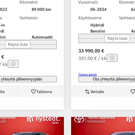
Kilometrit
Vuosimalli
Kilometr
2023
89 000 km
06-2024
6
a
Vaihteisto
Käyttövoima
Vaihteis
-in
Hybridi
idi
Bensiini
A
iini
Automaatti
Näytä lisää
Näytä lisää
33 990,00 €
 €
351,00 € / kk
/ kk
Tutustu autoon
 yhteyttä jälleenmyyjään
Ota yhteyttä jälleenmyy
ile
Tallenna
Vertaile