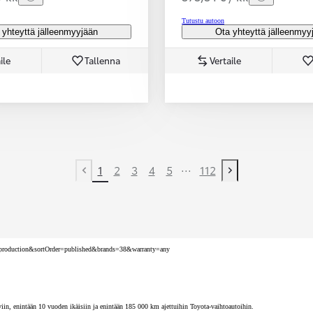
Tutustu autoon
 yhteyttä jälleenmyyjään
Ota yhteyttä jälleenmyy
ile
Tallenna
Vertaile
...
1
2
3
4
5
112
Previous page
Next page
nv=production&sortOrder=published&brands=38&warranty=any
iin, enintään 10 vuoden ikäisiin ja enintään 185 000 km ajettuihin Toyota-vaihtoautoihin.