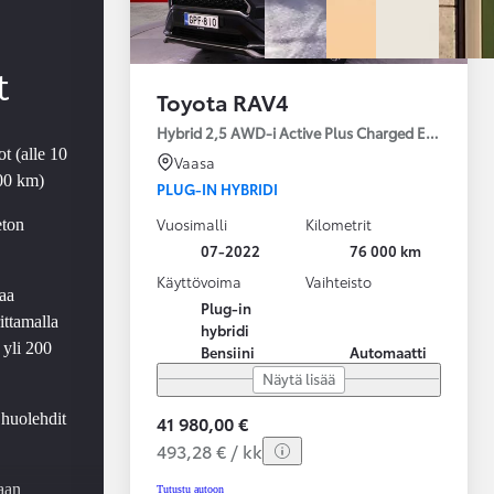
t
Toyota RAV4
Hybrid 2,5 AWD-i Active Plus Charged Edition
t (alle 10
Vaasa
000 km)
PLUG-IN HYBRIDI
Vuosimalli
Kilometrit
eton
07-2022
76 000 km
Käyttövoima
Vaihteisto
aa
Plug-in
ittamalla
hybridi
 yli 200
Bensiini
Automaatti
Näytä lisää
 huolehdit
41 980,00 €
493,28 € / kk
aan
Tutustu autoon