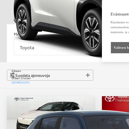
Evästeaset
Käytämme eväs
ominaisuuksia
mainonta- ja
Merkki
Malli
Toyota
Malli
Valitsen 
Alkaen
Suodata ajoneuvoja
Urban Cruiser
SÄHKÖAUTO