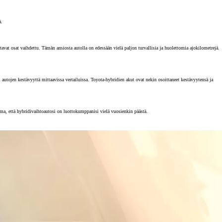
ä.
vat osat vaihdettu. Tämän ansiosta autolla on edessään vielä paljon turvallisia ja huolettomia ajokilometrejä.
tojen kestävyyttä mittaavissa vertailuissa. Toyota-hybridien akut ovat nekin osoittaneet kestävyytensä ja
rma, että hybridivaihtoautosi on luottokumppanisi vielä vuosienkin päästä.