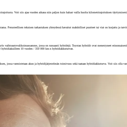
joitusta. Voit siis ajaa vuoden aikana niin paljon kuin haluat vailla huolta kilometrirajoituksen täyttymisest
 Perusteellisen teknisen tarkastuksen yhteydessä havaitut mahdolliset puutteet tai viat on korjattu ja tarvitta
s vaihtoautovalikoimassamme, jossa on runsaasti hybridejä. Toyotan hybridit ovat menestyneet erinomaisesti au
e hybridiakuilleen 10 vuoden / 350 000 km:n hybridiakkuturvan.
sen, jossa varmistetaan akun ja hybridijärjestelmän toimivuus sekä taataan hybridiakkuturva. Voit siis olla va