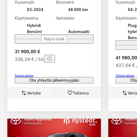
Vuosimalli
Kilometrit
Vuosimalli
03-2024
48 000 km
04-
Käyttövoima
Vaihteisto
Käyttövoim
Hybridi
Plug
Bensiini
Automaatti
hybr
Bens
Näytä lisää
31 900,00 €
41 980,00
336,24 € / kk
437,04 € 
Tutustu autoon
Tutustu autoon
Ota yhteyttä jälleenmyyjään
Ota
Vertaile
Tallenna
Verta