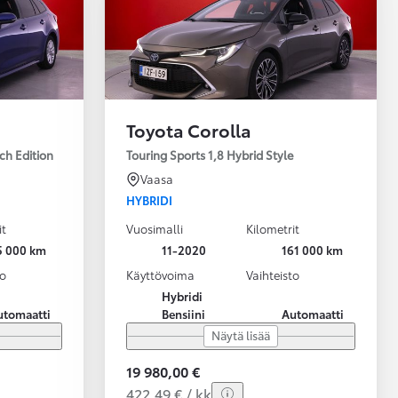
Toyota Corolla
ch Edition
Touring Sports 1,8 Hybrid Style
Vaasa
HYBRIDI
it
Vuosimalli
Kilometrit
5 000 km
11-2020
161 000 km
to
Käyttövoima
Vaihteisto
Hybridi
utomaatti
Bensiini
Automaatti
Näytä lisää
19 980,00 €
422,49 € / kk