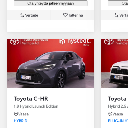
Ota yhteyttä jälleenmyyjään
Ota
Vertaile
Tallenna
Verta
Yaris Cross
HYBRIDI
Tulossa pian
Toyota C-HR
Toyota
1,8 Hybrid Launch Edition
Hybrid 2,5 
Vaasa
Vaasa
HYBRIDI
PLUG-IN H