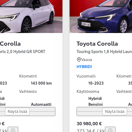
 Corolla
Toyota Corolla
orts 2,0 Hybrid GR SPORT
Touring Sports 1,8 Hybrid Laun
Vaasa
HYBRIDI
Kilometrit
Vuosimalli
Kilometr
2023
143 000 km
10-2023
3
a
Vaihteisto
Käyttövoima
Vaihteis
idi
Hybridi
iini
Automaatti
Bensiini
A
Näytä lisää
Näytä lisää
 €
30 980,00 €
/ kk
373,34 € / kk