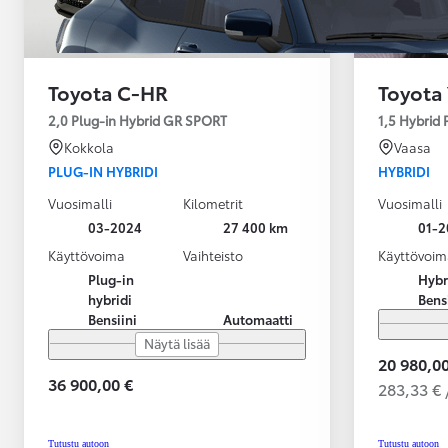
Toyota C-HR
Toyota 
2,0 Plug-in Hybrid GR SPORT
1,5 Hybrid
Kokkola
Vaasa
PLUG-IN HYBRIDI
HYBRIDI
Vuosimalli
Kilometrit
Vuosimalli
03-2024
27 400 km
01-2
Käyttövoima
Vaihteisto
Käyttövoim
Plug-in
Hybr
hybridi
Bens
Bensiini
Automaatti
Näytä lisää
20 980,00
36 900,00 €
283,33 € 
Alkaen
tai kuukausierä
Tutustu autoon
Tutustu autoon