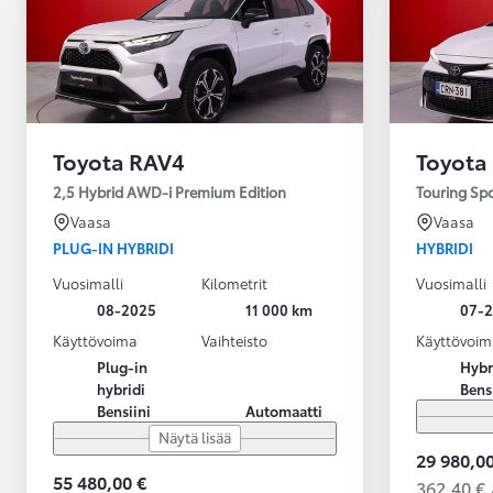
Toyota RAV4
Toyota
2,5 Hybrid AWD-i Premium Edition
Touring Sp
Vaasa
Vaasa
PLUG-IN HYBRIDI
HYBRIDI
Vuosimalli
Kilometrit
Vuosimalli
08-2025
11 000 km
07-
Käyttövoima
Vaihteisto
Käyttövoim
Plug-in
Hybr
hybridi
Bens
Bensiini
Automaatti
Näytä lisää
29 980,00
55 480,00 €
362,40 € 