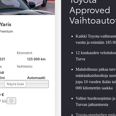
Approved
Vaihtoauto
Yaris
 Premium
Kaikki Toyota-vaihtoauto
vuotta ja enintään 185 
Kilometrit
12 kuukauden veloituks
021
125 000 km
Turva
a
Vaihteisto
Mahdollisuus jatkaa turv
idi
määräaikaishuoltoja suor
iini
Automaatti
jopa 10 vuoden ikään tai
Näytä lisää
000 kilometriin saakka
 €
Valitse huoltosopimus ja
/ kk
Turvan jatkumisesta
Toyota-standardien muk