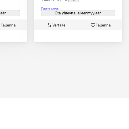
Tutustu autoon
jään
Ota yhteyttä jälleenmyyjään
Tallenna
Vertaile
Tallenna