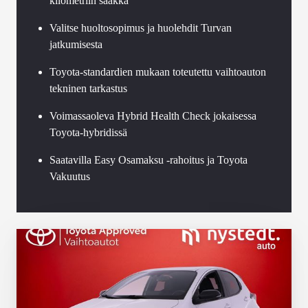
kilometriin saakka
Valitse huoltosopimus ja huolehdit Turvan
jatkumisesta
Toyota-standardien mukaan toteutettu vaihtoauton
tekninen tarkastus
Voimassaoleva Hybrid Health Check jokaisessa
Toyota-hybridissä
Saatavilla Easy Osamaksu -rahoitus ja Toyota
Vakuutus