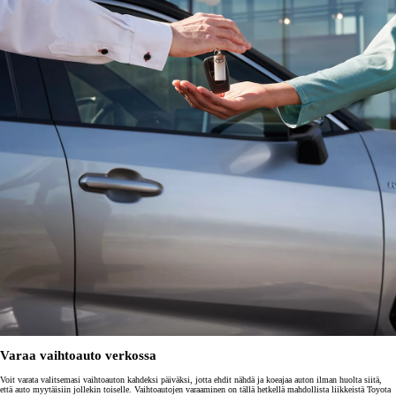
Varaa vaihtoauto verkossa
Voit varata valitsemasi vaihtoauton kahdeksi päiväksi, jotta ehdit nähdä ja koeajaa auton ilman huolta siitä,
että auto myytäisiin jollekin toiselle. Vaihtoautojen varaaminen on tällä hetkellä mahdollista liikkeistä Toyota