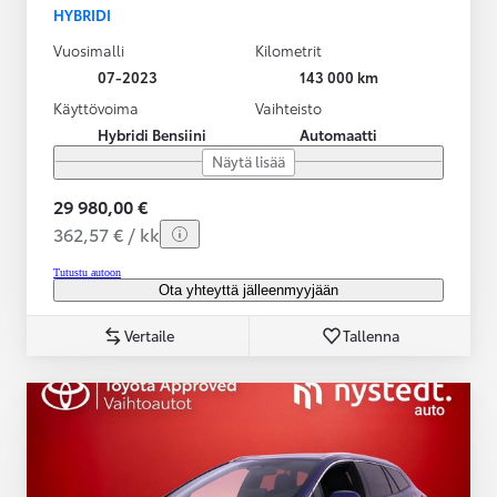
HYBRIDI
Vuosimalli
Kilometrit
07-2023
143 000 km
Käyttövoima
Vaihteisto
Hybridi Bensiini
Automaatti
Näytä lisää
29 980,00 €
362,57 € / kk
Tutustu autoon
Ota yhteyttä jälleenmyyjään
Vertaile
Tallenna