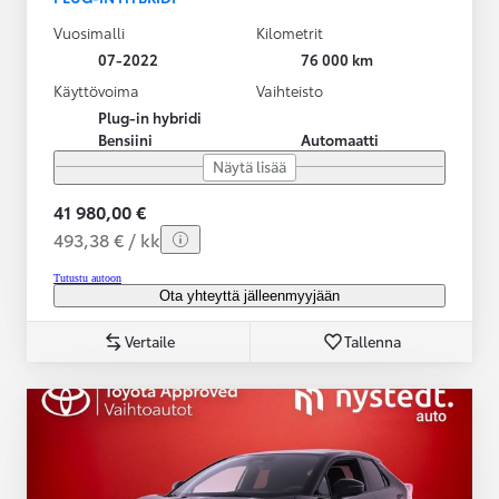
Vuosimalli
Kilometrit
07-2022
76 000 km
Käyttövoima
Vaihteisto
Plug-in hybridi
Bensiini
Automaatti
Näytä lisää
41 980,00 €
493,38 € / kk
Tutustu autoon
Ota yhteyttä jälleenmyyjään
Vertaile
Tallenna