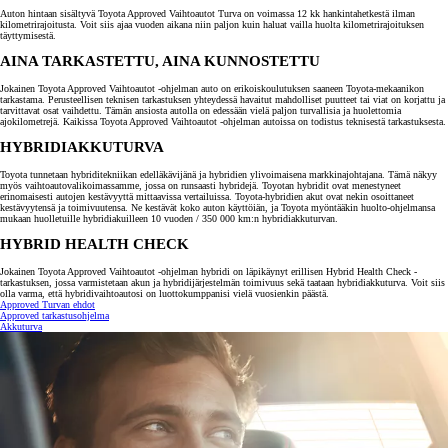
Auton hintaan sisältyvä Toyota Approved Vaihtoautot Turva on voimassa 12 kk hankintahetkestä ilman
kilometrirajoitusta. Voit siis ajaa vuoden aikana niin paljon kuin haluat vailla huolta kilometrirajoituksen
täyttymisestä.
AINA TARKASTETTU, AINA KUNNOSTETTU
Jokainen Toyota Approved Vaihtoautot -ohjelman auto on erikoiskoulutuksen saaneen Toyota-mekaanikon
tarkastama. Perusteellisen teknisen tarkastuksen yhteydessä havaitut mahdolliset puutteet tai viat on korjattu ja
tarvittavat osat vaihdettu. Tämän ansiosta autolla on edessään vielä paljon turvallisia ja huolettomia
ajokilometrejä. Kaikissa Toyota Approved Vaihtoautot -ohjelman autoissa on todistus teknisestä tarkastuksesta.
HYBRIDIAKKUTURVA
Toyota tunnetaan hybriditekniikan edelläkävijänä ja hybridien ylivoimaisena markkinajohtajana. Tämä näkyy
myös vaihtoautovalikoimassamme, jossa on runsaasti hybridejä. Toyotan hybridit ovat menestyneet
erinomaisesti autojen kestävyyttä mittaavissa vertailuissa. Toyota-hybridien akut ovat nekin osoittaneet
kestävyytensä ja toimivuutensa. Ne kestävät koko auton käyttöiän, ja Toyota myöntääkin huolto-ohjelmansa
mukaan huolletuille hybridiakuilleen 10 vuoden / 350 000 km:n hybridiakkuturvan.
HYBRID HEALTH CHECK
Jokainen Toyota Approved Vaihtoautot -ohjelman hybridi on läpikäynyt erillisen Hybrid Health Check -
tarkastuksen, jossa varmistetaan akun ja hybridijärjestelmän toimivuus sekä taataan hybridiakkuturva. Voit siis
olla varma, että hybridivaihtoautosi on luottokumppanisi vielä vuosienkin päästä.
Approved Turvan ehdot
Approved tarkastusohjelma
Akkuturva