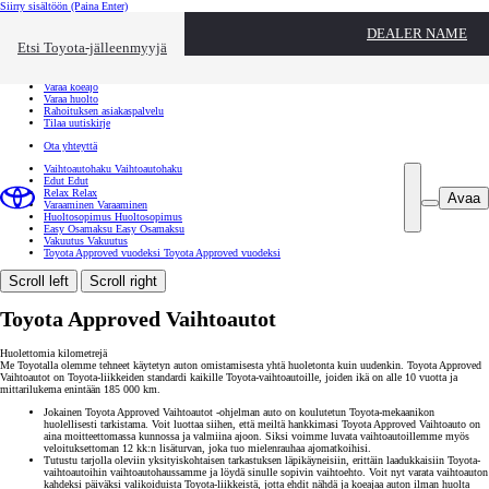
Siirry sisältöön
(Paina Enter)
Ota yhteyttä
DEALER NAME
Sulje
Etsi Toyota-jälleenmyyjä
Toyota palvelee
Etsi jälleenmyyjä
Varaa koeajo
Varaa huolto
Rahoituksen asiakaspalvelu
Tilaa uutiskirje
Ota yhteyttä
Vaihtoautohaku
Vaihtoautohaku
Edut
Edut
Relax
Relax
Avaa
Varaaminen
Varaaminen
Huoltosopimus
Huoltosopimus
Easy Osamaksu
Easy Osamaksu
Vakuutus
Vakuutus
Toyota Approved vuodeksi
Toyota Approved vuodeksi
Scroll left
Scroll right
Toyota Approved Vaihtoautot
Huolettomia kilometrejä
Me Toyotalla olemme tehneet käytetyn auton omistamisesta yhtä huoletonta kuin uudenkin. Toyota Approved
Vaihtoautot on Toyota-liikkeiden standardi kaikille Toyota-vaihtoautoille, joiden ikä on alle 10 vuotta ja
mittarilukema enintään 185 000 km.
Jokainen Toyota Approved Vaihtoautot -ohjelman auto on koulutetun Toyota-mekaanikon
huolellisesti tarkistama. Voit luottaa siihen, että meiltä hankkimasi Toyota Approved Vaihtoauto on
aina moitteettomassa kunnossa ja valmiina ajoon. Siksi voimme luvata vaihtoautoillemme myös
veloituksettoman 12 kk:n lisäturvan, joka tuo mielenrauhaa ajomatkoihisi.
Tutustu tarjolla oleviin yksityiskohtaisen tarkastuksen läpikäyneisiin, erittäin laadukkaisiin Toyota-
vaihtoautoihin vaihtoautohaussamme ja löydä sinulle sopivin vaihtoehto. Voit nyt varata vaihtoauton
kahdeksi päiväksi valikoiduista Toyota-liikkeistä, jotta ehdit nähdä ja koeajaa auton ilman huolta