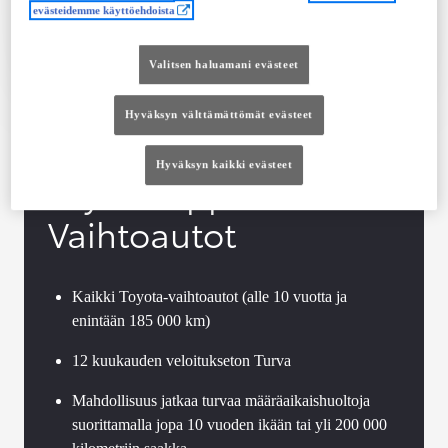
evästeidemme käyttöehdoista
Tutustu autoon
Ota yhteyttä jälleenmyyjään
Valitsen haluamani evästeet
Vertaile
Tallenna
Hyväksyn välttämättömät evästeet
Hyväksyn kaikki evästeet
Toyota Approved
Vaihtoautot
Kaikki Toyota-vaihtoautot (alle 10 vuotta ja
enintään 185 000 km)
12 kuukauden veloitukseton Turva
Mahdollisuus jatkaa turvaa määräaikaishuoltoja
suorittamalla jopa 10 vuoden ikään tai yli 200 000