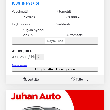
PLUG-IN HYBRIDI
Vuosimalli
Kilometrit
04-2023
89 000 km
Käyttövoima
Vaihteisto
Plug-in hybridi
Bensiini
Automaatti
Näytä lisää
41 980,00 €
437,29 € / kk
Tutustu autoon
Ota yhteyttä jälleenmyyjään
Vertaile
Tallenna