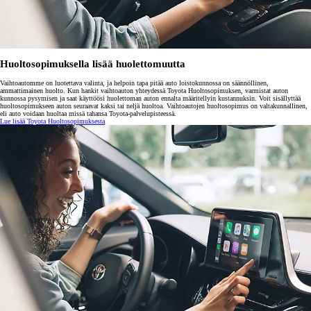
Huoltosopimuksella lisää huolettomuutta
Vaihtoautomme on luotettava valinta, ja helpoin tapa pitää auto loistokunnossa on säännöllinen,
ammattimainen huolto. Kun hankit vaihtoauton yhteydessä Toyota Huoltosopimuksen, varmistat auton
kunnossa pysymisen ja saat käyttöösi huolettoman auton ennalta määritellyin kustannuksin. Voit sisällyttää
huoltosopimukseen auton seuraavat kaksi tai neljä huoltoa. Vaihtoautojen huoltosopimus on valtakunnallinen,
eli auto voidaan huoltaa missä tahansa Toyota-palvelupisteessä.
Lue lisää Toyota Huoltosopimuksesta