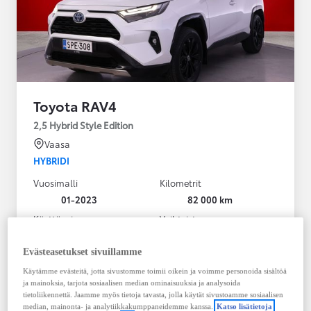
Toyota RAV4
2,5 Hybrid Style Edition
Vaasa
HYBRIDI
Vuosimalli
Kilometrit
01-2023
82 000 km
Käyttövoima
Vaihteisto
Hybridi Bensiini
Automaatti
Näytä lisää
Evästeasetukset sivuillamme
Käytämme evästeitä, jotta sivustomme toimii oikein ja voimme personoida sisältöä
38 900,00 €
ja mainoksia, tarjota sosiaalisen median ominaisuuksia ja analysoida
495,43 € / kk
tietoliikennettä. Jaamme myös tietoja tavasta, jolla käytät sivustoamme sosiaalisen
median, mainonta- ja analytiikkakumppaneidemme kanssa.
Katso lisätietoja