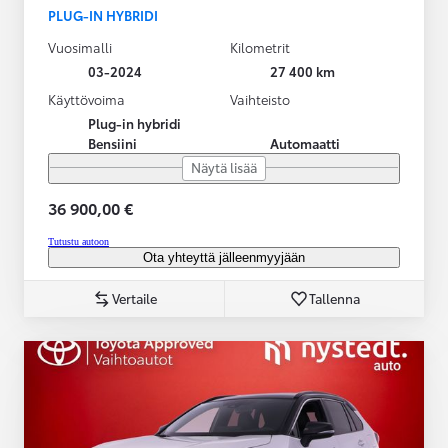
PLUG-IN HYBRIDI
Vuosimalli
Kilometrit
03-2024
27 400 km
Käyttövoima
Vaihteisto
Plug-in hybridi
Bensiini
Automaatti
Näytä lisää
36 900,00 €
Tutustu autoon
Ota yhteyttä jälleenmyyjään
Vertaile
Tallenna