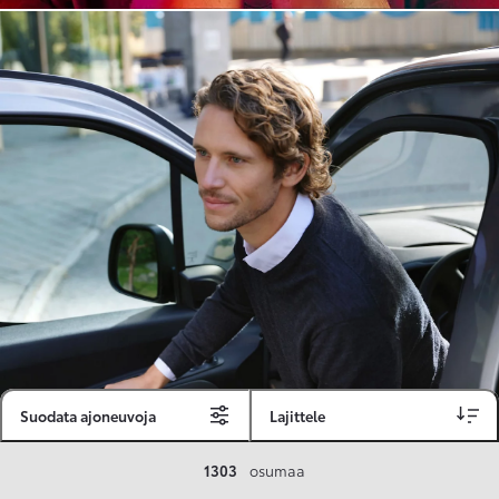
Suodata ajoneuvoja
Lajittele
Toyota Vakuutus
1303
osumaa
Toyota-asiakkaille räätälöity ja valmiiksi kilpailutettu Toyota Vakuutus on edullinen, monipuolinen ja kattava.
Se sisältää Täyskaskossa 80 %:n bonuksen ja voit hyödyntää liikennevakuutusbonuskertymäsi aina 80 %:iin