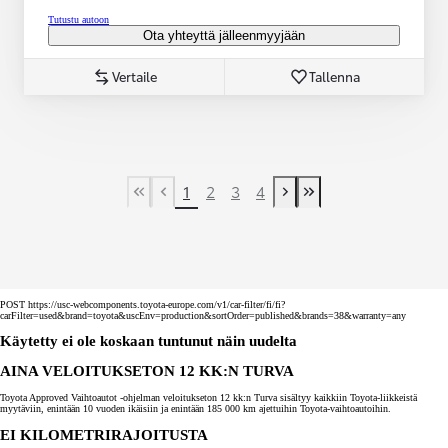
Tutustu autoon
Ota yhteyttä jälleenmyyjään
Vertaile
Tallenna
1
2
3
4
First Page
Previous page
Next page
Last Page
POST https://usc-webcomponents.toyota-europe.com/v1/car-filter/fi/fi?
carFilter=used&brand=toyota&uscEnv=production&sortOrder=published&brands=38&warranty=any
Käytetty ei ole koskaan tuntunut näin uudelta
AINA VELOITUKSETON 12 KK:N TURVA
Toyota Approved Vaihtoautot -ohjelman veloitukseton 12 kk:n Turva sisältyy kaikkiin Toyota-liikkeistä
myytäviin, enintään 10 vuoden ikäisiin ja enintään 185 000 km ajettuihin Toyota-vaihtoautoihin.
EI KILOMETRIRAJOITUSTA