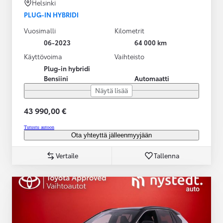
Helsinki
PLUG-IN HYBRIDI
Vuosimalli
Kilometrit
06-2023
64 000 km
Käyttövoima
Vaihteisto
Plug-in hybridi
Bensiini
Automaatti
Näytä lisää
43 990,00 €
Tutustu autoon
Ota yhteyttä jälleenmyyjään
Vertaile
Tallenna