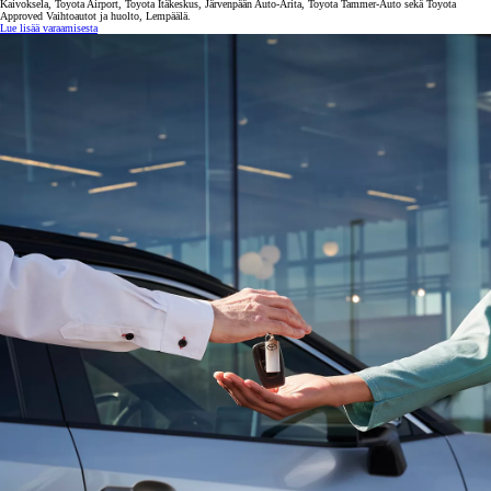
Kaivoksela, Toyota Airport, Toyota Itäkeskus, Järvenpään Auto-Arita, Toyota Tammer-Auto sekä Toyota
Approved Vaihtoautot ja huolto, Lempäälä.
Lue lisää varaamisesta