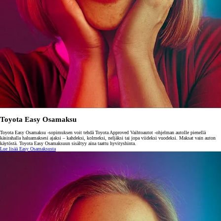
Toyota Easy Osamaksu
Toyota Easy Osamaksu -sopimuksen voit tehdä Toyota Approved Vaihtoautot -ohjelman autolle pienellä
käsirahalla haluamaksesi ajaksi – kahdeksi, kolmeksi, neljäksi tai jopa viideksi vuodeksi. Maksat vain auton
käytöstä. Toyota Easy Osamaksuun sisältyy aina taattu hyvityshinta.
Lue lisää Easy Osamaksusta