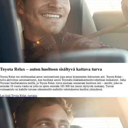
Toyota Relax – auton huoltoon sisältyvä kattava turva
Toyota Relax tuo mielenrauhaa auton omistamiseen jopa auton kymmeneen ikävuoteen asti. Toyota Relax -
turva aktivoituu automaattisesti, kun huollatat autosi Toyotalla määräaikaishuolto-ohjelman mukaisesti. Jatka
Toyotasi huollattamista meillä, ja Toyota Relax -turva uusitaan seuraavaan huoltoon asti – autolle, joka on
enintään 10 vuotta vanha tai jolla on ajettu enintään 185 000 km (ensin täyttyvän mukaan). Turvan
voimaantulo on kaikille turvaan oikeutetuille malleille veloitukseton huollon yhteydessä.
Lue lisää Toyota Relax -turvasta