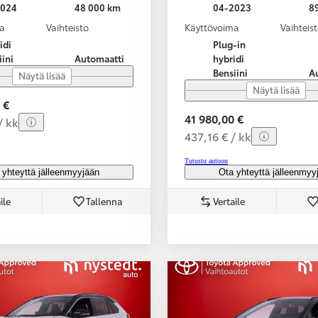
2024
48 000 km
04-2023
8
a
Vaihteisto
Käyttövoima
Vaihteis
idi
Plug-in
iini
Automaatti
hybridi
Bensiini
A
Näytä lisää
Näytä lisää
 €
41 980,00 €
/ kk
437,16 € / kk
Tutustu autoon
 yhteyttä jälleenmyyjään
Ota yhteyttä jälleenmyy
ile
Tallenna
Vertaile