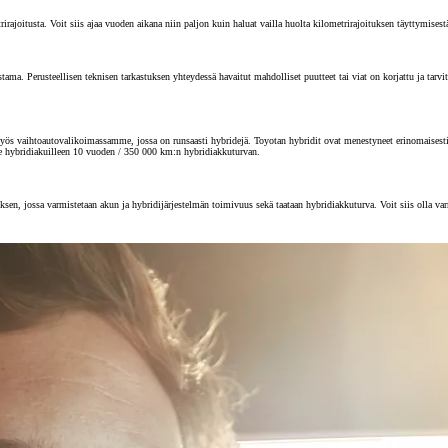
joitusta. Voit siis ajaa vuoden aikana niin paljon kuin haluat vailla huolta kilometrirajoituksen täyttymisest
 Perusteellisen teknisen tarkastuksen yhteydessä havaitut mahdolliset puutteet tai viat on korjattu ja tarvitta
s vaihtoautovalikoimassamme, jossa on runsaasti hybridejä. Toyotan hybridit ovat menestyneet erinomaisesti au
e hybridiakuilleen 10 vuoden / 350 000 km:n hybridiakkuturvan.
sen, jossa varmistetaan akun ja hybridijärjestelmän toimivuus sekä taataan hybridiakkuturva. Voit siis olla va