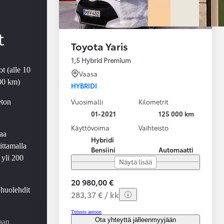
t
Toyota Yaris
1,5 Hybrid Premium
t (alle 10
Vaasa
000 km)
HYBRIDI
Vuosimalli
Kilometrit
eton
01-2021
125 000 km
Käyttövoima
Vaihteisto
aa
Hybridi
ittamalla
Bensiini
Automaatti
 yli 200
Näytä lisää
20 980,00 €
 huolehdit
283,37 € / kk
Tutustu autoon
Ota yhteyttä jälleenmyyjään
aan