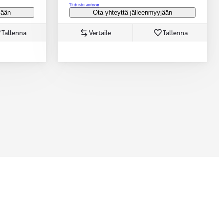
Tutustu autoon
jään
Ota yhteyttä jälleenmyyjään
Tallenna
Vertaile
Tallenna