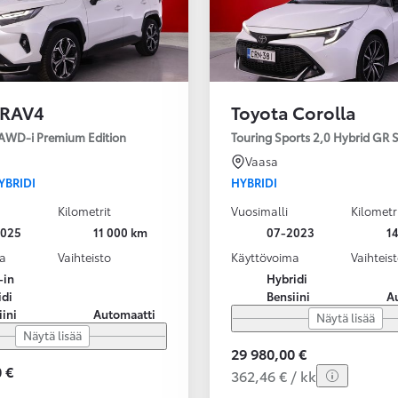
 RAV4
Toyota Corolla
 AWD-i Premium Edition
Touring Sports 2,0 Hybrid GR
Vaasa
YBRIDI
HYBRIDI
Kilometrit
Vuosimalli
Kilometr
2025
11 000 km
07-2023
1
a
Vaihteisto
Käyttövoima
Vaihteis
-in
Hybridi
idi
Bensiini
A
iini
Automaatti
Näytä lisää
Näytä lisää
29 980,00 €
 €
362,46 € / kk