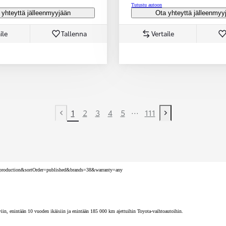
Tutustu autoon
 yhteyttä jälleenmyyjään
Ota yhteyttä jälleenmyy
ile
Tallenna
Vertaile
...
1
2
3
4
5
111
Previous page
Next page
nv=production&sortOrder=published&brands=38&warranty=any
iin, enintään 10 vuoden ikäisiin ja enintään 185 000 km ajettuihin Toyota-vaihtoautoihin.