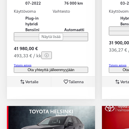
07-2022
76 000 km
03-
Käyttövoima
Vaihteisto
Käyttövoim
Plug-in
Hybr
hybridi
Bens
Bensiini
Automaatti
Näytä lisää
31 900,00
41 980,00 €
336,27 € 
493,33 € / kk
Tutustu autoon
Tutustu autoon
Ota yhteyttä jälleenmyyjään
Ota
Vertaile
Tallenna
Verta