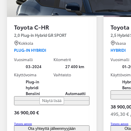
Toyota C-HR
Toyota
2,0 Plug-in Hybrid GR SPORT
2,5 Hybrid 
Kokkola
Vaasa
PLUG-IN HYBRIDI
HYBRIDI
Vuosimalli
Kilometrit
Vuosimalli
03-2024
27 400 km
01-2
Käyttövoima
Vaihteisto
Käyttövoim
Plug-in
Hybr
hybridi
Bens
Bensiini
Automaatti
Näytä lisää
38 900,00
36 900,00 €
495,30 € 
Alkaen
Tutustu autoon
Tutustu autoon
tai kuukausierä
Ota yhteyttä jälleenmyyjään
Ota