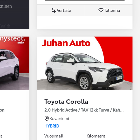
ekninen
Vertaile
Tallenna
ealth
-
u -
utus
Toyota Corolla
ion
2.0 Hybrid Active / TAV 12kk Turva / Kahdet Renkaa
Rovaniemi
HYBRIDI
it
Vuosimalli
Kilometrit