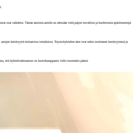
ä.
vat osat vaihdettu. Tämän ansiosta autolla on edessään vielä paljon turvallisia ja huolettomia ajokilometrejä.
tojen kestävyyttä mittaavissa vertailuissa. Toyota-hybridien akut ovat nekin osoittaneet kestävyytensä ja
rma, että hybridivaihtoautosi on luottokumppanisi vielä vuosienkin päästä.