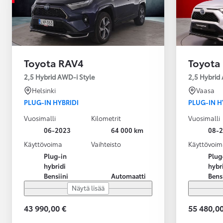
Toyota RAV4
Toyota
2,5 Hybrid AWD-i Style
2,5 Hybrid
Helsinki
Vaasa
PLUG-IN HYBRIDI
PLUG-IN H
Vuosimalli
Kilometrit
Vuosimalli
06-2023
64 000 km
08-
Käyttövoima
Vaihteisto
Käyttövoim
Plug-in
Plug
hybridi
hybr
Bensiini
Automaatti
Bens
Näytä lisää
43 990,00 €
55 480,00