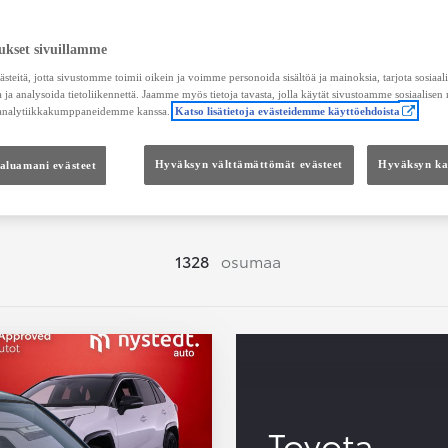
Hae vaihtoautoja
ukset sivuillamme
teitä, jotta sivustomme toimii oikein ja voimme personoida sisältöä ja mainoksia, tarjota sosiaa
 ja analysoida tietoliikennettä. Jaamme myös tietoja tavasta, jolla käytät sivustoamme sosiaalisen
 analytiikkakumppaneidemme kanssa.
Katso lisätietoja evästeidemme käyttöehdoista
Hinta
Kokonaishinta
haluamani evästeet
Hyväksyn välttämättömät evästeet
Hyväksyn kai
1328
osumaa
Toyota