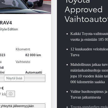
Approved
Vaihtoauto
 RAV4
Style Edition
Kaikki Toyota-vaihtoauto
vuotta ja enintään 185 
Kilometrit
12 kuukauden veloituks
023
82 000 km
Turva
a
Vaihteisto
Mahdollisuus jatkaa turv
idi
määräaikaishuoltoja suor
iini
Automaatti
jopa 10 vuoden ikään tai
Näytä lisää
000 kilometriin saakka
 €
Valitse huoltosopimus ja
/ kk
Turvan jatkumisesta
 yhteyttä jälleenmyyjään
Toyota-standardien muk