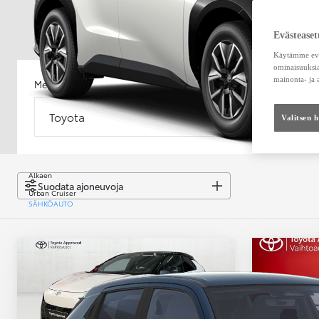
Evästeaset
Käytämme eväs
ominaisuuksia
mainonta- ja
Merkki
Malli
Toyota
Malli
Valitsen 
Alkaen
Suodata ajoneuvoja
Urban Cruiser
SÄHKÖAUTO