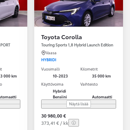
Toyota Corolla
 SPORT
Touring Sports 1,8 Hybrid Launch Edition
Vaasa
HYBRIDI
it
Vuosimalli
Kilometrit
43 000 km
10-2023
35 000 km
to
Käyttövoima
Vaihteisto
Hybridi
utomaatti
Bensiini
Automaatti
Näytä lisää
30 980,00 €
373,41 € / kk