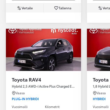
Vertaile
Tallenna
Verta
Yaris Cross
HYBRIDI
Tulossa pian
Toyota RAV4
Toyota
Hybrid 2,5 AWD-i Active Plus Charged Edition
1,8 Hybrid 
Vaasa
Vaasa
PLUG-IN HYBRIDI
HYBRIDI
Vuosimalli
Kilometrit
Vuosimalli