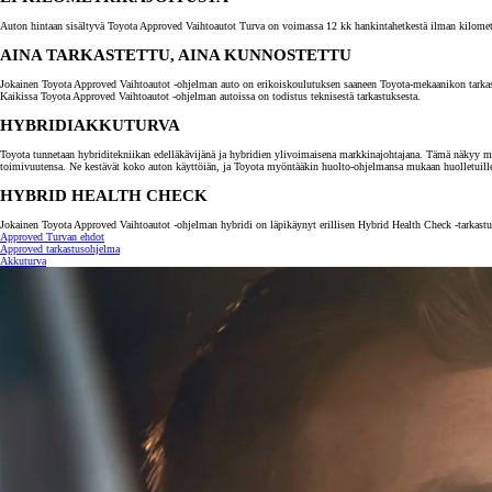
Auton hintaan sisältyvä Toyota Approved Vaihtoautot Turva on voimassa 12 kk hankintahetkestä ilman kilometrira
AINA TARKASTETTU, AINA KUNNOSTETTU
Jokainen Toyota Approved Vaihtoautot -ohjelman auto on erikoiskoulutuksen saaneen Toyota-mekaanikon tarkastama.
Kaikissa Toyota Approved Vaihtoautot -ohjelman autoissa on todistus teknisestä tarkastuksesta.
HYBRIDIAKKUTURVA
Toyota tunnetaan hybriditekniikan edelläkävijänä ja hybridien ylivoimaisena markkinajohtajana. Tämä näkyy myö
toimivuutensa. Ne kestävät koko auton käyttöiän, ja Toyota myöntääkin huolto-ohjelmansa mukaan huolletuill
HYBRID HEALTH CHECK
Jokainen Toyota Approved Vaihtoautot -ohjelman hybridi on läpikäynyt erillisen Hybrid Health Check -tarkastuk
Approved Turvan ehdot
Approved tarkastusohjelma
Akkuturva
Alkaen
tai kuukausierä
RAV4
LADATTAVA HYBRIDI