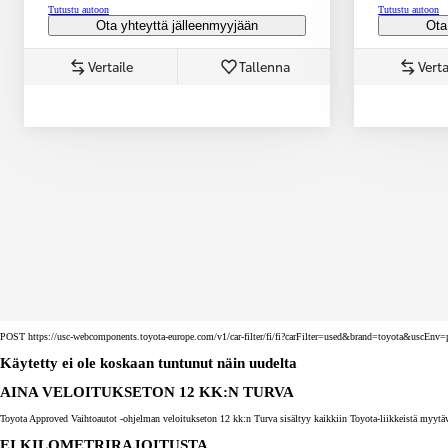
Tutustu autoon
Tutustu autoon
Ota yhteyttä jälleenmyyjään
Ota
Vertaile
Tallenna
Verta
Corolla Touring Sports
HYBRIDI
POST https://usc-webcomponents.toyota-europe.com/v1/car-filter/fi/fi?carFilter=used&brand=toyota&uscE
Käytetty ei ole koskaan tuntunut näin uudelta
AINA VELOITUKSETON 12 KK:N TURVA
Toyota Approved Vaihtoautot -ohjelman veloitukseton 12 kk:n Turva sisältyy kaikkiin Toyota-liikkeistä myytäv
EI KILOMETRIRAJOITUSTA