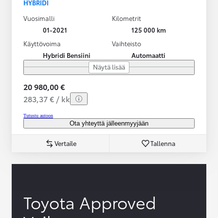
HYBRIDI
Vuosimalli
Kilometrit
01-2021
125 000 km
Käyttövoima
Vaihteisto
Hybridi Bensiini
Automaatti
Näytä lisää
20 980,00 €
283,37 € / kk
Tutustu autoon
Ota yhteyttä jälleenmyyjään
Vertaile
Tallenna
Toyota Approved