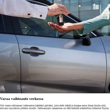
Varaa vaihtoauto verkossa
Voit varata valitsemasi vaihtoauton kahdeksi päiväksi, jotta ehdit nähdä ja koeajaa auton ilman huolta siitä,
että auto myytäisiin jollekin toiselle. Vaihtoautojen varaaminen on tällä hetkellä mahdollista liikkeistä Toyota