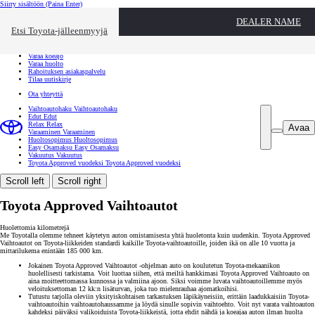
Siirry sisältöön
(Paina Enter)
Ota yhteyttä
DEALER NAME
Sulje
Etsi Toyota-jälleenmyyjä
Toyota palvelee
Etsi jälleenmyyjä
Varaa koeajo
Varaa huolto
Rahoituksen asiakaspalvelu
Tilaa uutiskirje
Ota yhteyttä
Vaihtoautohaku
Vaihtoautohaku
Edut
Edut
Relax
Relax
Avaa
Varaaminen
Varaaminen
Huoltosopimus
Huoltosopimus
Easy Osamaksu
Easy Osamaksu
Vakuutus
Vakuutus
Toyota Approved vuodeksi
Toyota Approved vuodeksi
Scroll left
Scroll right
Toyota Approved Vaihtoautot
Huolettomia kilometrejä
Me Toyotalla olemme tehneet käytetyn auton omistamisesta yhtä huoletonta kuin uudenkin. Toyota Approved
Vaihtoautot on Toyota-liikkeiden standardi kaikille Toyota-vaihtoautoille, joiden ikä on alle 10 vuotta ja
mittarilukema enintään 185 000 km.
Jokainen Toyota Approved Vaihtoautot -ohjelman auto on koulutetun Toyota-mekaanikon
huolellisesti tarkistama. Voit luottaa siihen, että meiltä hankkimasi Toyota Approved Vaihtoauto on
aina moitteettomassa kunnossa ja valmiina ajoon. Siksi voimme luvata vaihtoautoillemme myös
veloituksettoman 12 kk:n lisäturvan, joka tuo mielenrauhaa ajomatkoihisi.
Tutustu tarjolla oleviin yksityiskohtaisen tarkastuksen läpikäyneisiin, erittäin laadukkaisiin Toyota-
vaihtoautoihin vaihtoautohaussamme ja löydä sinulle sopivin vaihtoehto. Voit nyt varata vaihtoauton
kahdeksi päiväksi valikoiduista Toyota-liikkeistä, jotta ehdit nähdä ja koeajaa auton ilman huolta