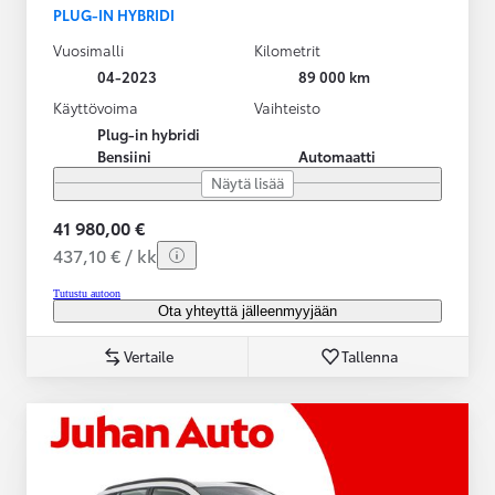
PLUG-IN HYBRIDI
Vuosimalli
Kilometrit
04-2023
89 000 km
Käyttövoima
Vaihteisto
Plug-in hybridi
Bensiini
Automaatti
Näytä lisää
41 980,00 €
437,10 € / kk
Tutustu autoon
Ota yhteyttä jälleenmyyjään
Vertaile
Tallenna