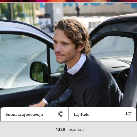
Suodata ajoneuvoja
Lajittele
Toyota Vakuutus
1328
osumaa
Toyota-asiakkaille räätälöity ja valmiiksi kilpailutettu Toyota Vakuutus on edullinen, monipuolinen ja kattava.
Se sisältää Täyskaskossa 80 %:n bonuksen ja voit hyödyntää liikennevakuutusbonuskertymäsi aina 80 %:iin