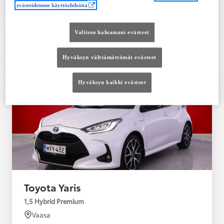
evästeidemme käyttöehdoista
Tutustu autoon
Ota yhteyttä jälleenmyyjään
Valitsen haluamani evästeet
Vertaile
Tallenna
Hyväksyn välttämättömät evästeet
Hyväksyn kaikki evästeet
Toyota Yaris
1,5 Hybrid Premium
Vaasa