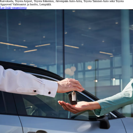
Kaivoksela, Toyota Airport, Toyota Itäkeskus, Järvenpään Auto-Arita, Toyota Tammer-Auto sekä Toyota
Approved Vaihtoautot ja huolto, Lempäälä.
Lue lisää varaamisesta