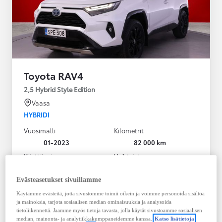
Toyota RAV4
2,5 Hybrid Style Edition
Vaasa
HYBRIDI
Vuosimalli
Kilometrit
01-2023
82 000 km
Käyttövoima
Vaihteisto
Hybridi Bensiini
Automaatti
Näytä lisää
Evästeasetukset sivuillamme
Käytämme evästeitä, jotta sivustomme toimii oikein ja voimme personoida sisältöä
38 900,00 €
ja mainoksia, tarjota sosiaalisen median ominaisuuksia ja analysoida
495,23 € / kk
tietoliikennettä. Jaamme myös tietoja tavasta, jolla käytät sivustoamme sosiaalisen
median, mainonta- ja analytiikkakumppaneidemme kanssa.
Katso lisätietoja