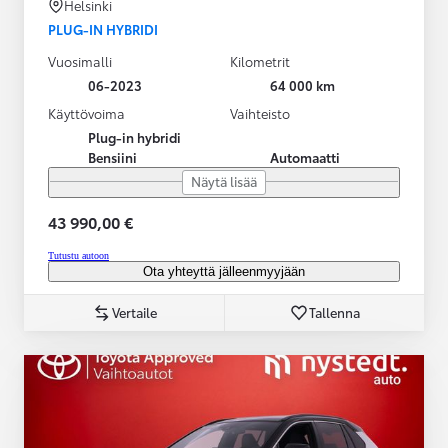
Helsinki
PLUG-IN HYBRIDI
Vuosimalli
Kilometrit
06-2023
64 000 km
Käyttövoima
Vaihteisto
Plug-in hybridi
Bensiini
Automaatti
Näytä lisää
43 990,00 €
Tutustu autoon
Ota yhteyttä jälleenmyyjään
Vertaile
Tallenna