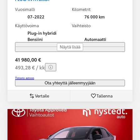
Vuosimalli
Kilometrit
07-2022
76 000 km
Käyttövoima
Vaihteisto
Plug-in hybridi
Bensiini
Automaatti
Näytä lisää
41 980,00 €
493,28 € / kk
Tutustu autoon
Ota yhteyttä jälleenmyyjään
Vertaile
Tallenna