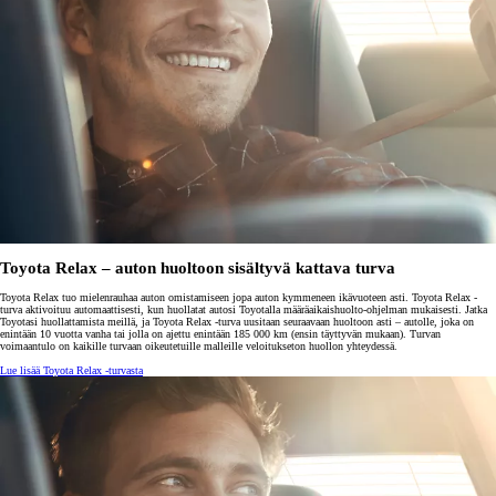
Toyota Relax – auton huoltoon sisältyvä kattava turva
Toyota Relax tuo mielenrauhaa auton omistamiseen jopa auton kymmeneen ikävuoteen asti. Toyota Relax -
turva aktivoituu automaattisesti, kun huollatat autosi Toyotalla määräaikaishuolto-ohjelman mukaisesti. Jatka
Toyotasi huollattamista meillä, ja Toyota Relax -turva uusitaan seuraavaan huoltoon asti – autolle, joka on
enintään 10 vuotta vanha tai jolla on ajettu enintään 185 000 km (ensin täyttyvän mukaan). Turvan
voimaantulo on kaikille turvaan oikeutetuille malleille veloitukseton huollon yhteydessä.
Lue lisää Toyota Relax -turvasta