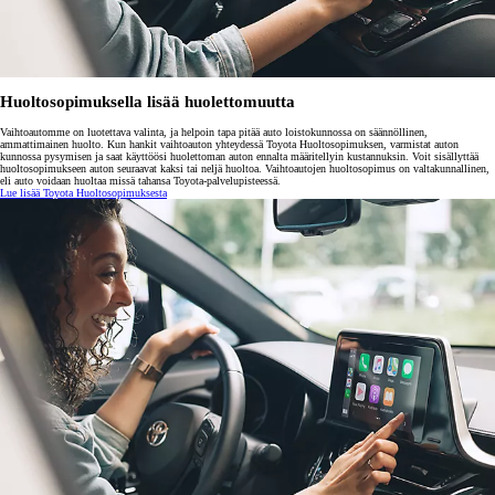
Huoltosopimuksella lisää huolettomuutta
Vaihtoautomme on luotettava valinta, ja helpoin tapa pitää auto loistokunnossa on säännöllinen,
ammattimainen huolto. Kun hankit vaihtoauton yhteydessä Toyota Huoltosopimuksen, varmistat auton
kunnossa pysymisen ja saat käyttöösi huolettoman auton ennalta määritellyin kustannuksin. Voit sisällyttää
huoltosopimukseen auton seuraavat kaksi tai neljä huoltoa. Vaihtoautojen huoltosopimus on valtakunnallinen,
eli auto voidaan huoltaa missä tahansa Toyota-palvelupisteessä.
Lue lisää Toyota Huoltosopimuksesta