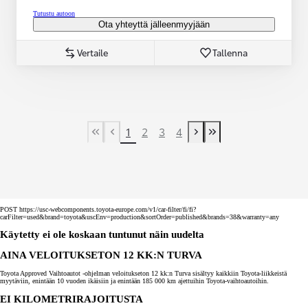
Tutustu autoon
Ota yhteyttä jälleenmyyjään
Vertaile
Tallenna
1
2
3
4
First Page
Previous page
Next page
Last Page
POST https://usc-webcomponents.toyota-europe.com/v1/car-filter/fi/fi?
carFilter=used&brand=toyota&uscEnv=production&sortOrder=published&brands=38&warranty=any
Käytetty ei ole koskaan tuntunut näin uudelta
AINA VELOITUKSETON 12 KK:N TURVA
Toyota Approved Vaihtoautot -ohjelman veloitukseton 12 kk:n Turva sisältyy kaikkiin Toyota-liikkeistä
myytäviin, enintään 10 vuoden ikäisiin ja enintään 185 000 km ajettuihin Toyota-vaihtoautoihin.
EI KILOMETRIRAJOITUSTA