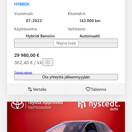
HYBRIDI
Vuosimalli
Kilometrit
07-2023
143 000 km
Käyttövoima
Vaihteisto
Hybridi Bensiini
Automaatti
Näytä lisää
29 980,00 €
362,40 € / kk
Tutustu autoon
Ota yhteyttä jälleenmyyjään
Vertaile
Tallenna