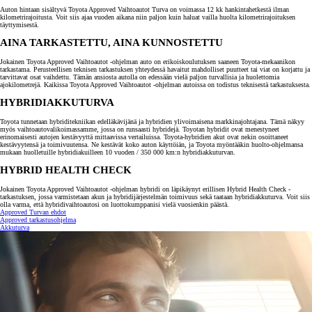
Auton hintaan sisältyvä Toyota Approved Vaihtoautot Turva on voimassa 12 kk hankintahetkestä ilman
kilometrirajoitusta. Voit siis ajaa vuoden aikana niin paljon kuin haluat vailla huolta kilometrirajoituksen
täyttymisestä.
AINA TARKASTETTU, AINA KUNNOSTETTU
Jokainen Toyota Approved Vaihtoautot -ohjelman auto on erikoiskoulutuksen saaneen Toyota-mekaanikon
tarkastama. Perusteellisen teknisen tarkastuksen yhteydessä havaitut mahdolliset puutteet tai viat on korjattu ja
tarvittavat osat vaihdettu. Tämän ansiosta autolla on edessään vielä paljon turvallisia ja huolettomia
ajokilometrejä. Kaikissa Toyota Approved Vaihtoautot -ohjelman autoissa on todistus teknisestä tarkastuksesta.
HYBRIDIAKKUTURVA
Toyota tunnetaan hybriditekniikan edelläkävijänä ja hybridien ylivoimaisena markkinajohtajana. Tämä näkyy
myös vaihtoautovalikoimassamme, jossa on runsaasti hybridejä. Toyotan hybridit ovat menestyneet
erinomaisesti autojen kestävyyttä mittaavissa vertailuissa. Toyota-hybridien akut ovat nekin osoittaneet
kestävyytensä ja toimivuutensa. Ne kestävät koko auton käyttöiän, ja Toyota myöntääkin huolto-ohjelmansa
mukaan huolletuille hybridiakuilleen 10 vuoden / 350 000 km:n hybridiakkuturvan.
HYBRID HEALTH CHECK
Jokainen Toyota Approved Vaihtoautot -ohjelman hybridi on läpikäynyt erillisen Hybrid Health Check -
tarkastuksen, jossa varmistetaan akun ja hybridijärjestelmän toimivuus sekä taataan hybridiakkuturva. Voit siis
olla varma, että hybridivaihtoautosi on luottokumppanisi vielä vuosienkin päästä.
Approved Turvan ehdot
Approved tarkastusohjelma
Akkuturva