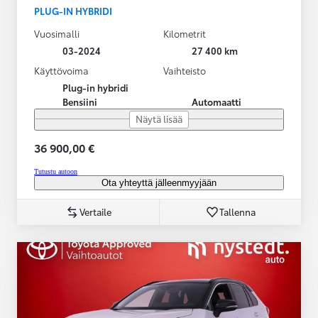
PLUG-IN HYBRIDI
Vuosimalli
Kilometrit
03-2024
27 400 km
Käyttövoima
Vaihteisto
Plug-in hybridi
Bensiini
Automaatti
Näytä lisää
36 900,00 €
Tutustu autoon
Ota yhteyttä jälleenmyyjään
Vertaile
Tallenna