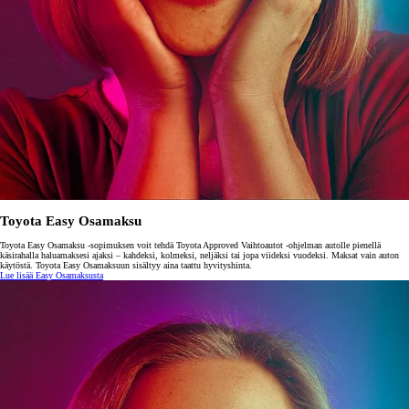
Toyota Easy Osamaksu
Toyota Easy Osamaksu -sopimuksen voit tehdä Toyota Approved Vaihtoautot -ohjelman autolle pienellä
käsirahalla haluamaksesi ajaksi – kahdeksi, kolmeksi, neljäksi tai jopa viideksi vuodeksi. Maksat vain auton
käytöstä. Toyota Easy Osamaksuun sisältyy aina taattu hyvityshinta.
Lue lisää Easy Osamaksusta