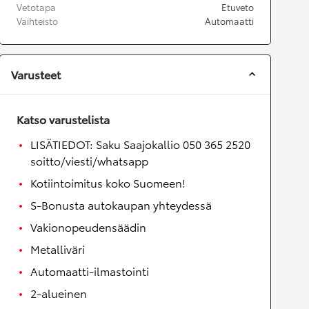
Vetotapa
Etuveto
Vaihteisto
Automaatti
Varusteet
Katso varustelista
LISÄTIEDOT: Saku Saajokallio 050 365 2520
soitto/viesti/whatsapp
Kotiintoimitus koko Suomeen!
S-Bonusta autokaupan yhteydessä
Vakionopeudensäädin
Metalliväri
Automaatti-ilmastointi
2-alueinen