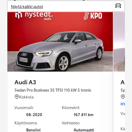
Näytä kaikki autot
Audi A3
Aud
Sedan Pro Business 35 TFSI 110 kW S tronic
Sportb
Kokkola
Por
HYBRI
Vuosimalli
Kilometrit
Vuosim
08-2020
167 411 km
Käyttövoima
Vaihteisto
Käytt
Bensiini
Automaatti