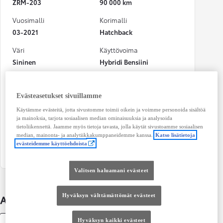
ZRM-203
90 000 km
Vuosimalli
Korimalli
03-2021
Hatchback
Väri
Käyttövoima
Sininen
Hybridi Bensiini
Teho
CO₂-päästöt (yhdistetty)
110 kw (148 hv)
128 g/km
Evästeasetukset sivuillamme
Vaihteisto
Istuimet
Käytämme evästeitä, jotta sivustomme toimii oikein ja voimme personoida sisältöä
ja mainoksia, tarjota sosiaalisen median ominaisuuksia ja analysoida
Automaatti
5
tietoliikennettä. Jaamme myös tietoja tavasta, jolla käytät sivustoamme sosiaalisen
median, mainonta- ja analytiikkakumppaneidemme kanssa.
Katso lisätietoja
Ovet
evästeidemme käyttöehdoista
4
Valitsen haluamani evästeet
Hyväksyn välttämättömät evästeet
Auton lisätiedot
Hyväksyn kaikki evästeet