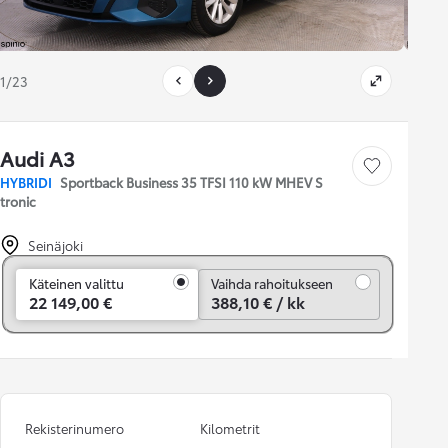
1/23
Audi A3
Tallenna auto
HYBRIDI
Sportback Business 35 TFSI 110 kW MHEV S
tronic
Seinäjoki
Vaihda rahoitukseen
Käteinen valittu
Vaihda rahoitukseen
22 149,00 €
388,10 € / kk
Rekisterinumero
Kilometrit