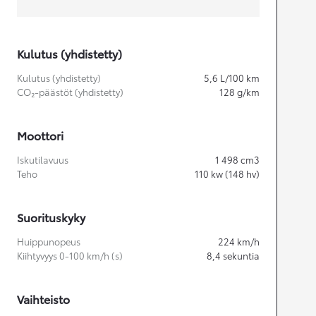
Kulutus (yhdistetty)
Kulutus (yhdistetty)
5,6
L/100 km
CO₂-päästöt (yhdistetty)
128
g/km
Moottori
Iskutilavuus
1 498
cm3
Teho
110
kw (148 hv)
Suorituskyky
Huippunopeus
224
km/h
Kiihtyvyys 0-100 km/h (s)
8,4
sekuntia
Vaihteisto