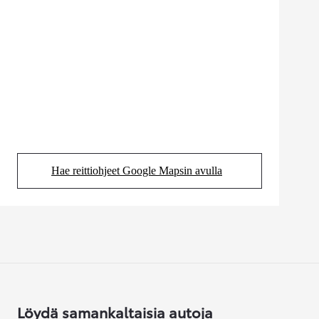
Hae reittiohjeet Google Mapsin avulla
(Aukeaa uudessa välilehdessä)
Löydä samankaltaisia autoja