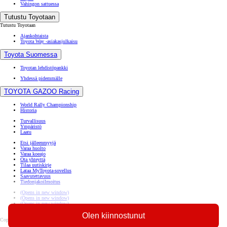
Vahingon sattuessa
Tutustu Toyotaan
Tutustu Toyotaan
Ajankohtaista
Toyota Way -asiakasjulkaisu
Toyota Suomessa
Toyotan lehdistöpankki
Yhdessä pidemmälle
TOYOTA GAZOO Racing
World Rally Championship
Historia
Turvallisuus
Ympäristö
Laatu
Etsi jälleenmyyjä
Varaa huolto
Varaa koeajo
Ota yhteyttä
Tilaa uutiskirje
Lataa MyToyota-sovellus
Saavutettavuus
Tiedonjakoilmoitus
(Opens in new window)
(Opens in new window)
(Opens in new window)
(Opens in new window)
Olen kiinnostunut
Copyright © Toyota Auto Finland Oy 2026