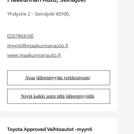
Yhdystie 2 - Seinäjoki 60100,
0207804100
(Aukeaa uudessa välilehdessä)
myynti@maakunnanauto.fi
(Aukeaa uudessa välilehdessä)
www.maakunnanauto.fi
(Aukeaa uudessa välilehdessä)
Avaa jälleenmyyjän verkkosivusto
(Aukeaa uudessa välilehdessä)
Näytä kaikki autot tältä jälleenmyyjältä
(Aukeaa uudessa välilehdessä)
Toyota Approved Vaihtoautot -myynti