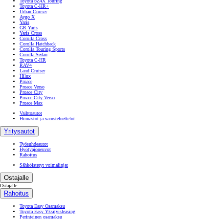
Toyota bZ4X Touring
Toyota C-HR+
Urban Cruiser
Aygo X
Yaris
GR Yaris
Yaris Cross
Corolla Cross
Corolla Hatchback
Corolla Touring Sports
Corolla Sedan
Toyota C-HR
RAV4
Land Cruiser
Hilux
Proace
Proace Verso
Proace City
Proace City Verso
Proace Max
Vaihtoautot
Hinnastot ja varusteluettelot
Yritysautot
Työsuhdeautot
Hyötyajoneuvot
Rahoitus
Sähköistetyt voimalinjat
Ostajalle
Ostajalle
Rahoitus
Toyota Easy Osamaksu
Toyota Easy Yksityisleasing
Perinteinen osamaksu