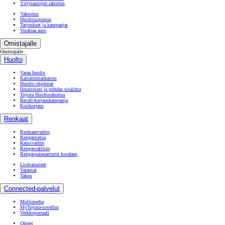
Yritysautojen rahoitus
Vakuutus
Huoltosopimus
Tarjoukset ja kampanjat
Vuokraa auto
Omistajalle
Omistajalle
Huolto
Varaa huolto
Katsastustarkastus
Huolto-ohjelmat
Ilmastointi ja puhdas sisäilma
Toyota Huoltorahoitus
Recall-korjauskampanja
Korikorjaus
Renkaat
Renkaanvaihto
Rengastietoa
Kausivaihto
Rengasvalitsin
Rengaspaineanturin koodaus
Lisävarusteet
Varaosat
Takuu
Connected-palvelut
Multimedia
MyToyota-sovellus
Verkkoportaali
Ohjeet