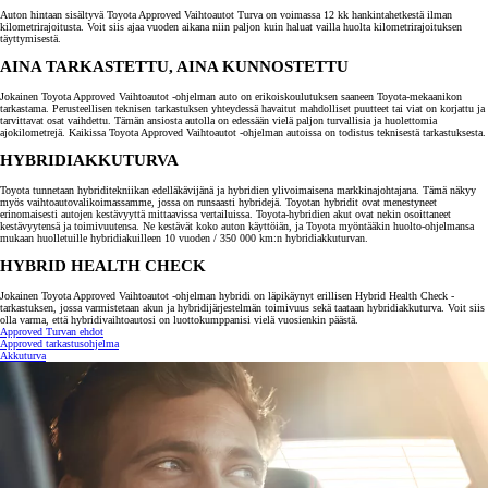
Auton hintaan sisältyvä Toyota Approved Vaihtoautot Turva on voimassa 12 kk hankintahetkestä ilman
kilometrirajoitusta. Voit siis ajaa vuoden aikana niin paljon kuin haluat vailla huolta kilometrirajoituksen
täyttymisestä.
AINA TARKASTETTU, AINA KUNNOSTETTU
Jokainen Toyota Approved Vaihtoautot -ohjelman auto on erikoiskoulutuksen saaneen Toyota-mekaanikon
tarkastama. Perusteellisen teknisen tarkastuksen yhteydessä havaitut mahdolliset puutteet tai viat on korjattu ja
tarvittavat osat vaihdettu. Tämän ansiosta autolla on edessään vielä paljon turvallisia ja huolettomia
ajokilometrejä. Kaikissa Toyota Approved Vaihtoautot -ohjelman autoissa on todistus teknisestä tarkastuksesta.
HYBRIDIAKKUTURVA
Toyota tunnetaan hybriditekniikan edelläkävijänä ja hybridien ylivoimaisena markkinajohtajana. Tämä näkyy
myös vaihtoautovalikoimassamme, jossa on runsaasti hybridejä. Toyotan hybridit ovat menestyneet
erinomaisesti autojen kestävyyttä mittaavissa vertailuissa. Toyota-hybridien akut ovat nekin osoittaneet
kestävyytensä ja toimivuutensa. Ne kestävät koko auton käyttöiän, ja Toyota myöntääkin huolto-ohjelmansa
mukaan huolletuille hybridiakuilleen 10 vuoden / 350 000 km:n hybridiakkuturvan.
HYBRID HEALTH CHECK
Jokainen Toyota Approved Vaihtoautot -ohjelman hybridi on läpikäynyt erillisen Hybrid Health Check -
tarkastuksen, jossa varmistetaan akun ja hybridijärjestelmän toimivuus sekä taataan hybridiakkuturva. Voit siis
olla varma, että hybridivaihtoautosi on luottokumppanisi vielä vuosienkin päästä.
Approved Turvan ehdot
Approved tarkastusohjelma
Akkuturva