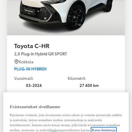
Toyota C-HR
2,0 Plug-in Hybrid GR SPORT
Kokkola
PLUG-IN HYBRIDI
Vuosimalli
Kilometrit
03-2024
27 400 km
Käyttövoima
Vaihteisto
Plug-in hybridi
Bensiini
Automaatti
Evästeasetukset sivuillamme
Näytä lisää
Käytämme evästeitä, jotta sivustomme toimii oikein ja voimme personoida sisältöä
ja mainoksia, tarjota sosiaalisen median ominaisuuksia ja analysoida
36 900,00 €
tietoliikennettä. Jaamme myös tietoja tavasta, jolla käytät sivustoamme sosiaalisen
median, mainonta- ja analytiikkakumppaneidemme kanssa.
Katso lisätietoja