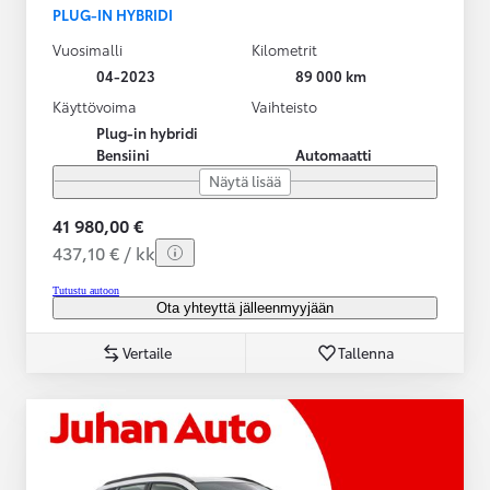
PLUG-IN HYBRIDI
Vuosimalli
Kilometrit
04-2023
89 000 km
Käyttövoima
Vaihteisto
Plug-in hybridi
Bensiini
Automaatti
Näytä lisää
41 980,00 €
437,10 € / kk
Tutustu autoon
Ota yhteyttä jälleenmyyjään
Vertaile
Tallenna