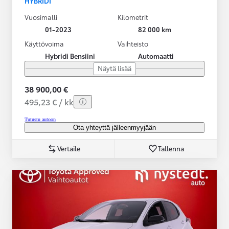
HYBRIDI
Vuosimalli
Kilometrit
01-2023
82 000 km
Käyttövoima
Vaihteisto
Hybridi Bensiini
Automaatti
Näytä lisää
38 900,00 €
495,23 € / kk
Tutustu autoon
Ota yhteyttä jälleenmyyjään
Vertaile
Tallenna