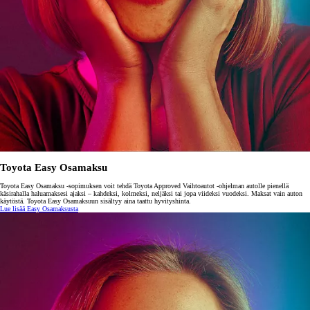
Toyota Easy Osamaksu
Toyota Easy Osamaksu -sopimuksen voit tehdä Toyota Approved Vaihtoautot -ohjelman autolle pienellä
käsirahalla haluamaksesi ajaksi – kahdeksi, kolmeksi, neljäksi tai jopa viideksi vuodeksi. Maksat vain auton
käytöstä. Toyota Easy Osamaksuun sisältyy aina taattu hyvityshinta.
Lue lisää Easy Osamaksusta