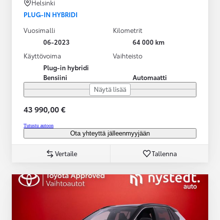
Helsinki
PLUG-IN HYBRIDI
Vuosimalli
Kilometrit
06-2023
64 000 km
Käyttövoima
Vaihteisto
Plug-in hybridi
Bensiini
Automaatti
Näytä lisää
43 990,00 €
Tutustu autoon
Ota yhteyttä jälleenmyyjään
Vertaile
Tallenna