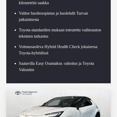
kilometriin saakka
Valitse huoltosopimus ja huolehdit Turvan
jatkumisesta
Toyota-standardien mukaan toteutettu vaihtoauton
tekninen tarkastus
Voimassaoleva Hybrid Health Check jokaisessa
Toyota-hybridissä
Saatavilla Easy Osamaksu -rahoitus ja Toyota
Vakuutus