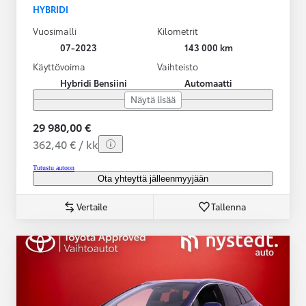
HYBRIDI
Vuosimalli
Kilometrit
07-2023
143 000 km
Käyttövoima
Vaihteisto
Hybridi Bensiini
Automaatti
Näytä lisää
29 980,00 €
362,40 € / kk
Tutustu autoon
Ota yhteyttä jälleenmyyjään
Vertaile
Tallenna