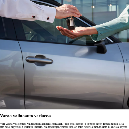
Varaa vaihtoauto verkossa
Voit varata valitsemasi vaihtoauton kahdeksi päiväksi, jotta ehdit nähdä ja koeajaa auton ilman huolta siitä,
että auto myytäisiin jollekin toiselle. Vaihtoautojen varaaminen on tällä hetkellä mahdollista liikkeistä Toyota