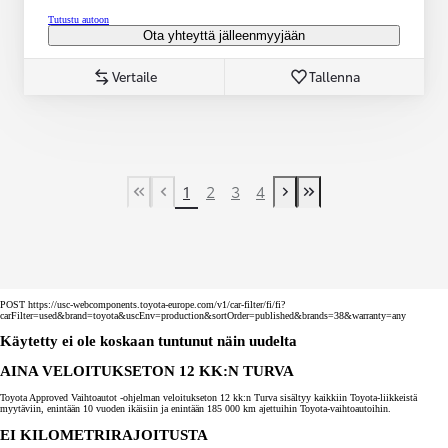
Tutustu autoon
Ota yhteyttä jälleenmyyjään
Vertaile
Tallenna
1
2
3
4
First Page
Previous page
Next page
Last Page
POST https://usc-webcomponents.toyota-europe.com/v1/car-filter/fi/fi?
carFilter=used&brand=toyota&uscEnv=production&sortOrder=published&brands=38&warranty=any
Käytetty ei ole koskaan tuntunut näin uudelta
AINA VELOITUKSETON 12 KK:N TURVA
Toyota Approved Vaihtoautot -ohjelman veloitukseton 12 kk:n Turva sisältyy kaikkiin Toyota-liikkeistä
myytäviin, enintään 10 vuoden ikäisiin ja enintään 185 000 km ajettuihin Toyota-vaihtoautoihin.
EI KILOMETRIRAJOITUSTA