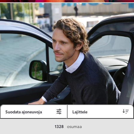
Suodata ajoneuvoja
Lajittele
Toyota Vakuutus
1328
osumaa
Toyota-asiakkaille räätälöity ja valmiiksi kilpailutettu Toyota Vakuutus on edullinen, monipuolinen ja kattava.
Se sisältää Täyskaskossa 80 %:n bonuksen ja voit hyödyntää liikennevakuutusbonuskertymäsi aina 80 %:iin