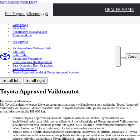
Siirry sisältöön
(Paina Enter)
Ota yhteyttä
DEALER NAME
Sulje
Etsi Toyota-jälleenmyyjä
Toyota palvelee
Etsi jälleenmyyjä
Varaa koeajo
Varaa huolto
Rahoituksen asiakaspalvelu
Tilaa uutiskirje
Ota yhteyttä
Vaihtoautohaku
Vaihtoautohaku
Edut
Edut
Relax
Relax
Avaa
Varaaminen
Varaaminen
Huoltosopimus
Huoltosopimus
Easy Osamaksu
Easy Osamaksu
Vakuutus
Vakuutus
Toyota Approved vuodeksi
Toyota Approved vuodeksi
Scroll left
Scroll right
Toyota Approved Vaihtoautot
Huolettomia kilometrejä
Me Toyotalla olemme tehneet käytetyn auton omistamisesta yhtä huoletonta kuin uudenkin. Toyota Approved
Vaihtoautot on Toyota-liikkeiden standardi kaikille Toyota-vaihtoautoille, joiden ikä on alle 10 vuotta ja
mittarilukema enintään 185 000 km.
Jokainen Toyota Approved Vaihtoautot -ohjelman auto on koulutetun Toyota-mekaanikon
huolellisesti tarkistama. Voit luottaa siihen, että meiltä hankkimasi Toyota Approved Vaihtoauto on
aina moitteettomassa kunnossa ja valmiina ajoon. Siksi voimme luvata vaihtoautoillemme myös
veloituksettoman 12 kk:n lisäturvan, joka tuo mielenrauhaa ajomatkoihisi.
Tutustu tarjolla oleviin yksityiskohtaisen tarkastuksen läpikäyneisiin, erittäin laadukkaisiin Toyota-
vaihtoautoihin vaihtoautohaussamme ja löydä sinulle sopivin vaihtoehto. Voit nyt varata vaihtoauton
kahdeksi päiväksi valikoiduista Toyota-liikkeistä, jotta ehdit nähdä ja koeajaa auton ilman huolta