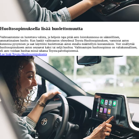
Huoltosopimuksella lisää huolettomuutta
Vaihtoautomme on luotettava valinta, ja helpoin tapa pitää auto loistokunnossa on säännöllinen,
ammattimainen huolto. Kun hankit vaihtoauton yhteydessä Toyota Huoltosopimuksen, varmistat auton
kunnossa pysymisen ja saat käyttöösi huolettoman auton ennalta määritellyin kustannuksin. Voit sisällyttää
huoltosopimukseen auton seuraavat kaksi tai neljä huoltoa. Vaihtoautojen huoltosopimus on valtakunnallinen,
eli auto voidaan huoltaa missä tahansa Toyota-palvelupisteessä.
Lue lisää Toyota Huoltosopimuksesta