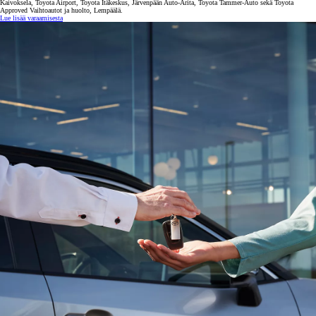
Kaivoksela, Toyota Airport, Toyota Itäkeskus, Järvenpään Auto-Arita, Toyota Tammer-Auto sekä Toyota
Approved Vaihtoautot ja huolto, Lempäälä.
Lue lisää varaamisesta