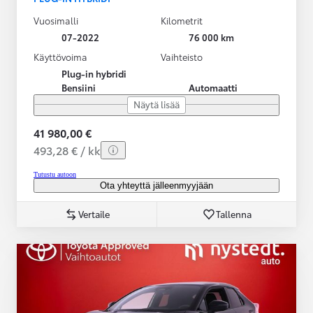
Vuosimalli
Kilometrit
07-2022
76 000 km
Käyttövoima
Vaihteisto
Plug-in hybridi
Bensiini
Automaatti
Näytä lisää
41 980,00 €
493,28 € / kk
Tutustu autoon
Ota yhteyttä jälleenmyyjään
Vertaile
Tallenna