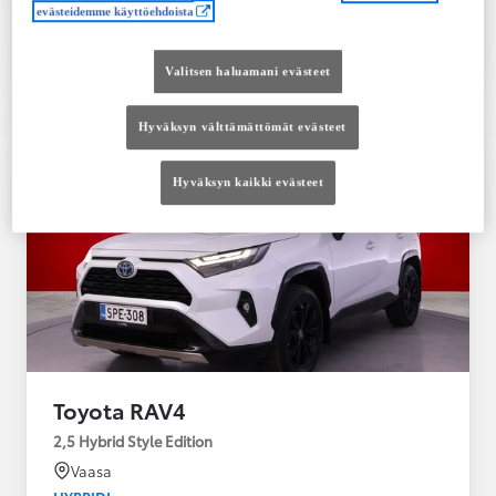
evästeidemme käyttöehdoista
Tutustu autoon
Ota yhteyttä jälleenmyyjään
Valitsen haluamani evästeet
Vertaile
Tallenna
Hyväksyn välttämättömät evästeet
Hyväksyn kaikki evästeet
Toyota RAV4
2,5 Hybrid Style Edition
Vaasa