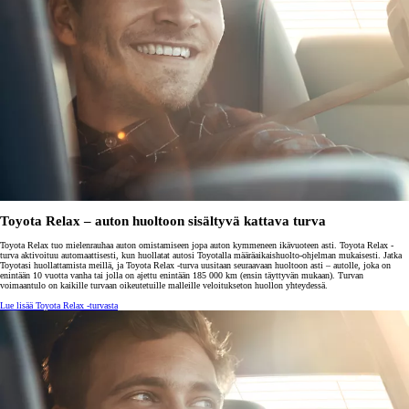
Toyota Relax – auton huoltoon sisältyvä kattava turva
Toyota Relax tuo mielenrauhaa auton omistamiseen jopa auton kymmeneen ikävuoteen asti. Toyota Relax -
turva aktivoituu automaattisesti, kun huollatat autosi Toyotalla määräaikaishuolto-ohjelman mukaisesti. Jatka
Toyotasi huollattamista meillä, ja Toyota Relax -turva uusitaan seuraavaan huoltoon asti – autolle, joka on
enintään 10 vuotta vanha tai jolla on ajettu enintään 185 000 km (ensin täyttyvän mukaan). Turvan
voimaantulo on kaikille turvaan oikeutetuille malleille veloitukseton huollon yhteydessä.
Lue lisää Toyota Relax -turvasta