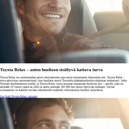
Toyota Relax – auton huoltoon sisältyvä kattava turva
Toyota Relax tuo mielenrauhaa auton omistamiseen jopa auton kymmeneen ikävuoteen asti. Toyota Relax -
turva aktivoituu automaattisesti, kun huollatat autosi Toyotalla määräaikaishuolto-ohjelman mukaisesti. Jatka
Toyotasi huollattamista meillä, ja Toyota Relax -turva uusitaan seuraavaan huoltoon asti – autolle, joka on
enintään 10 vuotta vanha tai jolla on ajettu enintään 185 000 km (ensin täyttyvän mukaan). Turvan
voimaantulo on kaikille turvaan oikeutetuille malleille veloitukseton huollon yhteydessä.
Lue lisää Toyota Relax -turvasta