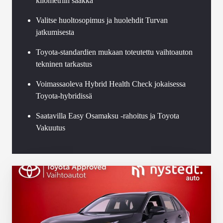
kilometriin saakka
Valitse huoltosopimus ja huolehdit Turvan
jatkumisesta
Toyota-standardien mukaan toteutettu vaihtoauton
tekninen tarkastus
Voimassaoleva Hybrid Health Check jokaisessa
Toyota-hybridissä
Saatavilla Easy Osamaksu -rahoitus ja Toyota
Vakuutus