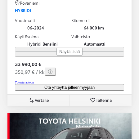
Rovaniemi
HYBRIDI
Vuosimalli
Kilometrit
06-2024
64 000 km
Käyttövoima
Vaihteisto
Hybridi Bensiini
Automaatti
Näytä lisää
33 990,00 €
350,97 € / kk
Tutustu autoon
Ota yhteyttä jälleenmyyjään
Vertaile
Tallenna