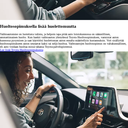
Huoltosopimuksella lisää huolettomuutta
Vaihtoautomme on luotettava valinta, ja helpoin tapa pitää auto loistokunnossa on säännöllinen,
ammattimainen huolto. Kun hankit vaihtoauton yhteydessä Toyota Huoltosopimuksen, varmistat auton
kunnossa pysymisen ja saat käyttöösi huolettoman auton ennalta määritellyin kustannuksin. Voit sisällyttää
huoltosopimukseen auton seuraavat kaksi tai neljä huoltoa. Vaihtoautojen huoltosopimus on valtakunnallinen,
eli auto voidaan huoltaa missä tahansa Toyota-palvelupisteessä.
Lue lisää Toyota Huoltosopimuksesta