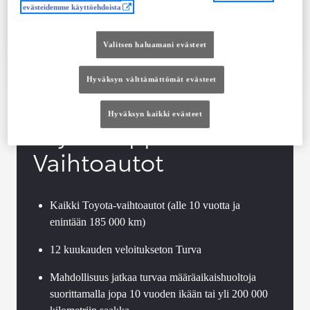
evästeidemme käyttöehdoista
Tutustu autoon
Ota yhteyttä jälleenmyyjään
Valitsen haluamani evästeet
Vertaile
Tallenna
Hyväksyn välttämättömät evästeet
Hyväksyn kaikki evästeet
Toyota Approved
Vaihtoautot
Kaikki Toyota-vaihtoautot (alle 10 vuotta ja
enintään 185 000 km)
12 kuukauden veloitukseton Turva
Mahdollisuus jatkaa turvaa määräaikaishuoltoja
suorittamalla jopa 10 vuoden ikään tai yli 200 000