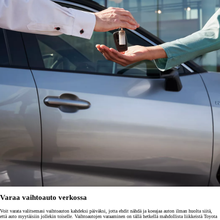
Varaa vaihtoauto verkossa
Voit varata valitsemasi vaihtoauton kahdeksi päiväksi, jotta ehdit nähdä ja koeajaa auton ilman huolta siitä,
että auto myytäisiin jollekin toiselle. Vaihtoautojen varaaminen on tällä hetkellä mahdollista liikkeistä Toyota