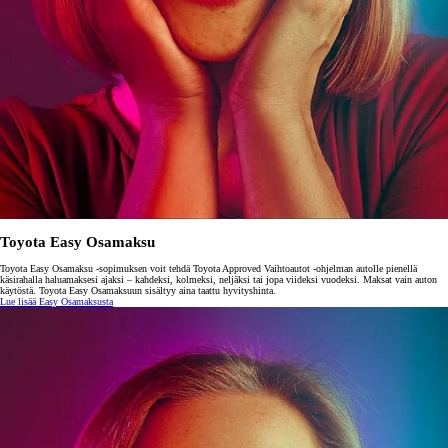
Toyota Easy Osamaksu
Toyota Easy Osamaksu -sopimuksen voit tehdä Toyota Approved Vaihtoautot -ohjelman autolle pienellä
käsirahalla haluamaksesi ajaksi – kahdeksi, kolmeksi, neljäksi tai jopa viideksi vuodeksi. Maksat vain auton
käytöstä. Toyota Easy Osamaksuun sisältyy aina taattu hyvityshinta.
Lue lisää Easy Osamaksusta