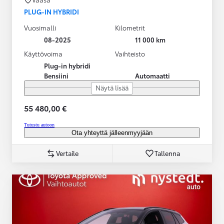
PLUG-IN HYBRIDI
Vuosimalli
Kilometrit
08-2025
11 000 km
Käyttövoima
Vaihteisto
Plug-in hybridi
Bensiini
Automaatti
Näytä lisää
55 480,00 €
Tutustu autoon
Ota yhteyttä jälleenmyyjään
Vertaile
Tallenna