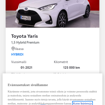
Toyota Yaris
1,5 Hybrid Premium
Vaasa
HYBRIDI
Vuosimalli
Kilometrit
01-2021
125 000 km
Käyttövoima
Vaihteisto
Hybridi Bensiini
Automaatti
Näytä lisää
Evästeasetukset sivuillamme
Käytämme evästeitä, jotta sivustomme toimii oikein ja voimme personoida sisältöä
20 980,00 €
ja mainoksia, tarjota sosiaalisen median ominaisuuksia ja analysoida
283,33 € / kk
tietoliikennettä. Jaamme myös tietoja tavasta, jolla käytät sivustoamme sosiaalisen
median, mainonta- ja analytiikkakumppaneidemme kanssa.
Katso lisätietoja