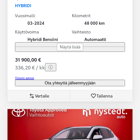
HYBRIDI
Vuosimalli
Kilometrit
03-2024
48 000 km
Käyttövoima
Vaihteisto
Hybridi Bensiini
Automaatti
Näytä lisää
31 900,00 €
336,20 € / kk
Tutustu autoon
Ota yhteyttä jälleenmyyjään
Vertaile
Tallenna