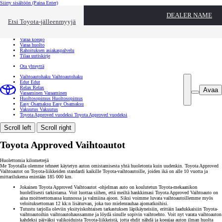
Siirry sisältöön
(Paina Enter)
Ota yhteyttä
DEALER NAME
Sulje
Etsi Toyota-jälleenmyyjä
Toyota palvelee
Etsi jälleenmyyjä
Varaa koeajo
Varaa huolto
Rahoituksen asiakaspalvelu
Tilaa uutiskirje
Ota yhteyttä
Vaihtoautohaku
Vaihtoautohaku
Edut
Edut
Relax
Relax
Avaa
Varaaminen
Varaaminen
Huoltosopimus
Huoltosopimus
Easy Osamaksu
Easy Osamaksu
Vakuutus
Vakuutus
Toyota Approved vuodeksi
Toyota Approved vuodeksi
Scroll left
Scroll right
Toyota Approved Vaihtoautot
Huolettomia kilometrejä
Me Toyotalla olemme tehneet käytetyn auton omistamisesta yhtä huoletonta kuin uudenkin. Toyota Approved
Vaihtoautot on Toyota-liikkeiden standardi kaikille Toyota-vaihtoautoille, joiden ikä on alle 10 vuotta ja
mittarilukema enintään 185 000 km.
Jokainen Toyota Approved Vaihtoautot -ohjelman auto on koulutetun Toyota-mekaanikon
huolellisesti tarkistama. Voit luottaa siihen, että meiltä hankkimasi Toyota Approved Vaihtoauto on
aina moitteettomassa kunnossa ja valmiina ajoon. Siksi voimme luvata vaihtoautoillemme myös
veloituksettoman 12 kk:n lisäturvan, joka tuo mielenrauhaa ajomatkoihisi.
Tutustu tarjolla oleviin yksityiskohtaisen tarkastuksen läpikäyneisiin, erittäin laadukkaisiin Toyota-
vaihtoautoihin vaihtoautohaussamme ja löydä sinulle sopivin vaihtoehto. Voit nyt varata vaihtoauton
kahdeksi päiväksi valikoiduista Toyota-liikkeistä, jotta ehdit nähdä ja koeajaa auton ilman huolta