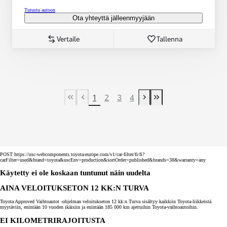
Tutustu autoon
Ota yhteyttä jälleenmyyjään
Vertaile
Tallenna
1
2
3
4
First Page
Previous page
Next page
Last Page
POST https://usc-webcomponents.toyota-europe.com/v1/car-filter/fi/fi?
carFilter=used&brand=toyota&uscEnv=production&sortOrder=published&brands=38&warranty=any
Käytetty ei ole koskaan tuntunut näin uudelta
AINA VELOITUKSETON 12 KK:N TURVA
Toyota Approved Vaihtoautot -ohjelman veloitukseton 12 kk:n Turva sisältyy kaikkiin Toyota-liikkeistä
myytäviin, enintään 10 vuoden ikäisiin ja enintään 185 000 km ajettuihin Toyota-vaihtoautoihin.
EI KILOMETRIRAJOITUSTA