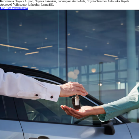
Kaivoksela, Toyota Airport, Toyota Itäkeskus, Järvenpään Auto-Arita, Toyota Tammer-Auto sekä Toyota
Approved Vaihtoautot ja huolto, Lempäälä.
Lue lisää varaamisesta