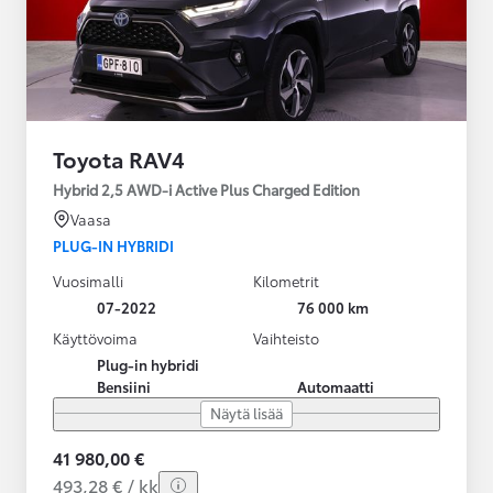
Toyota RAV4
Hybrid 2,5 AWD-i Active Plus Charged Edition
Vaasa
PLUG-IN HYBRIDI
Vuosimalli
Kilometrit
07-2022
76 000 km
Käyttövoima
Vaihteisto
Plug-in hybridi
Bensiini
Automaatti
Näytä lisää
41 980,00 €
493,28 € / kk