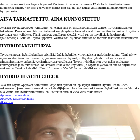
Auton hintaan sisältyvä Toyota Approved Vaihtoautot Turva on voimassa 12 kk hankintahetkestä ilman
kilometrirajoitusta. Voit siis ajaa vuoden aikana niin paljon kuin haluat vailla huolta kilometrirajoituksen
täyttymisestä.
AINA TARKASTETTU, AINA KUNNOSTETTU
Jokainen Toyota Approved Vaihtoautot -ohjelman auto on erikoiskoulutuksen saaneen Toyota-mekaanikon
tarkastama. Perusteellisen teknisen tarkastuksen yhteydessä havaitut mahdolliset puutteet tai viat on korjattu ja
tarvittavat osat vaihdettu. Tämän ansiosta autolla on edessään vielä paljon turvallisia ja huolettomia
ajokilometrejä. Kaikissa Toyota Approved Vaihtoautot -ohjelman autoissa on todistus teknisestä tarkastuksesta.
HYBRIDIAKKUTURVA
Toyota tunnetaan hybriditekniikan edelläkävijänä ja hybridien ylivoimaisena markkinajohtajana. Tämä näkyy
myös vaihtoautovalikoimassamme, jossa on runsaasti hybridejä. Toyotan hybridit ovat menestyneet
erinomaisesti autojen kestävyyttä mittaavissa vertailuissa. Toyota-hybridien akut ovat nekin osoittaneet
kestävyytensä ja toimivuutensa. Ne kestävät koko auton käyttöiän, ja Toyota myöntääkin huolto-ohjelmansa
mukaan huolletuille hybridiakuilleen 10 vuoden / 350 000 km:n hybridiakkuturvan.
HYBRID HEALTH CHECK
Jokainen Toyota Approved Vaihtoautot -ohjelman hybridi on läpikäynyt erillisen Hybrid Health Check -
tarkastuksen, jossa varmistetaan akun ja hybridijärjestelmän toimivuus sekä taataan hybridiakkuturva. Voit siis
olla varma, että hybridivaihtoautosi on luottokumppanisi vielä vuosienkin päästä.
Approved Turvan ehdot
Approved tarkastusohjelma
Akkuturva