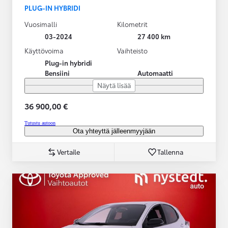
PLUG-IN HYBRIDI
Vuosimalli
Kilometrit
03-2024
27 400 km
Käyttövoima
Vaihteisto
Plug-in hybridi
Bensiini
Automaatti
Näytä lisää
36 900,00 €
Tutustu autoon
Ota yhteyttä jälleenmyyjään
Vertaile
Tallenna