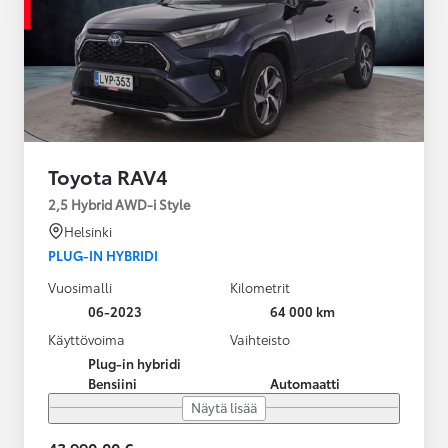
Toyota RAV4
2,5 Hybrid AWD-i Style
Helsinki
PLUG-IN HYBRIDI
Vuosimalli
Kilometrit
06-2023
64 000 km
Käyttövoima
Vaihteisto
Plug-in hybridi
Bensiini
Automaatti
Näytä lisää
43 990,00 €