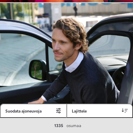
Suodata ajoneuvoja
Lajittele
Toyota Vakuutus
1335
osumaa
Toyota-asiakkaille räätälöity ja valmiiksi kilpailutettu Toyota Vakuutus on edullinen, monipuolinen ja kattava.
Se sisältää Täyskaskossa 80 %:n bonuksen ja voit hyödyntää liikennevakuutusbonuskertymäsi aina 80 %:iin