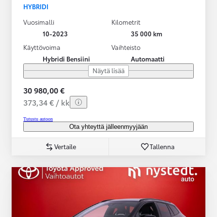
HYBRIDI
Vuosimalli
Kilometrit
10-2023
35 000 km
Käyttövoima
Vaihteisto
Hybridi Bensiini
Automaatti
Näytä lisää
30 980,00 €
373,34 € / kk
Tutustu autoon
Ota yhteyttä jälleenmyyjään
Vertaile
Tallenna