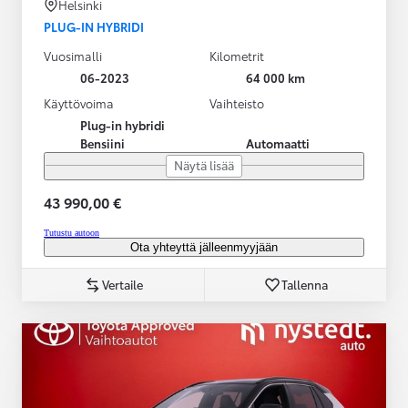
Helsinki
PLUG-IN HYBRIDI
Vuosimalli
Kilometrit
06-2023
64 000 km
Käyttövoima
Vaihteisto
Plug-in hybridi
Bensiini
Automaatti
Näytä lisää
43 990,00 €
Tutustu autoon
Ota yhteyttä jälleenmyyjään
Vertaile
Tallenna