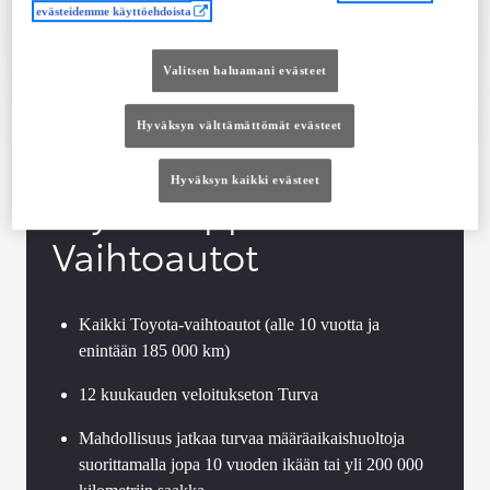
evästeidemme käyttöehdoista
Tutustu autoon
Ota yhteyttä jälleenmyyjään
Valitsen haluamani evästeet
Vertaile
Tallenna
Hyväksyn välttämättömät evästeet
Hyväksyn kaikki evästeet
Toyota Approved
Vaihtoautot
Kaikki Toyota-vaihtoautot (alle 10 vuotta ja
enintään 185 000 km)
12 kuukauden veloitukseton Turva
Mahdollisuus jatkaa turvaa määräaikaishuoltoja
suorittamalla jopa 10 vuoden ikään tai yli 200 000