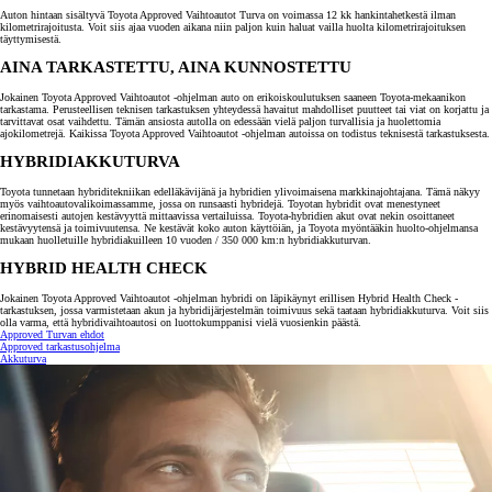
Auton hintaan sisältyvä Toyota Approved Vaihtoautot Turva on voimassa 12 kk hankintahetkestä ilman
kilometrirajoitusta. Voit siis ajaa vuoden aikana niin paljon kuin haluat vailla huolta kilometrirajoituksen
täyttymisestä.
AINA TARKASTETTU, AINA KUNNOSTETTU
Jokainen Toyota Approved Vaihtoautot -ohjelman auto on erikoiskoulutuksen saaneen Toyota-mekaanikon
tarkastama. Perusteellisen teknisen tarkastuksen yhteydessä havaitut mahdolliset puutteet tai viat on korjattu ja
tarvittavat osat vaihdettu. Tämän ansiosta autolla on edessään vielä paljon turvallisia ja huolettomia
ajokilometrejä. Kaikissa Toyota Approved Vaihtoautot -ohjelman autoissa on todistus teknisestä tarkastuksesta.
HYBRIDIAKKUTURVA
Toyota tunnetaan hybriditekniikan edelläkävijänä ja hybridien ylivoimaisena markkinajohtajana. Tämä näkyy
myös vaihtoautovalikoimassamme, jossa on runsaasti hybridejä. Toyotan hybridit ovat menestyneet
erinomaisesti autojen kestävyyttä mittaavissa vertailuissa. Toyota-hybridien akut ovat nekin osoittaneet
kestävyytensä ja toimivuutensa. Ne kestävät koko auton käyttöiän, ja Toyota myöntääkin huolto-ohjelmansa
mukaan huolletuille hybridiakuilleen 10 vuoden / 350 000 km:n hybridiakkuturvan.
HYBRID HEALTH CHECK
Jokainen Toyota Approved Vaihtoautot -ohjelman hybridi on läpikäynyt erillisen Hybrid Health Check -
tarkastuksen, jossa varmistetaan akun ja hybridijärjestelmän toimivuus sekä taataan hybridiakkuturva. Voit siis
olla varma, että hybridivaihtoautosi on luottokumppanisi vielä vuosienkin päästä.
Approved Turvan ehdot
Approved tarkastusohjelma
Akkuturva