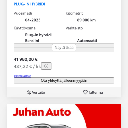
PLUG-IN HYBRIDI
Vuosimalli
Kilometrit
04-2023
89 000 km
Käyttövoima
Vaihteisto
Plug-in hybridi
Bensiini
Automaatti
Näytä lisää
41 980,00 €
437,22 € / kk
Tutustu autoon
Ota yhteyttä jälleenmyyjään
Vertaile
Tallenna