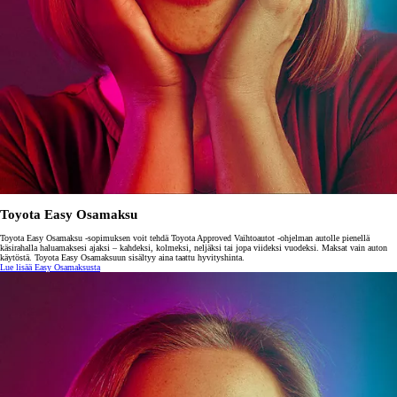
Toyota Easy Osamaksu
Toyota Easy Osamaksu -sopimuksen voit tehdä Toyota Approved Vaihtoautot -ohjelman autolle pienellä
käsirahalla haluamaksesi ajaksi – kahdeksi, kolmeksi, neljäksi tai jopa viideksi vuodeksi. Maksat vain auton
käytöstä. Toyota Easy Osamaksuun sisältyy aina taattu hyvityshinta.
Lue lisää Easy Osamaksusta