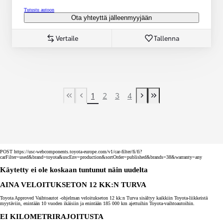
Tutustu autoon
Ota yhteyttä jälleenmyyjään
Vertaile
Tallenna
1
2
3
4
First Page
Previous page
Next page
Last Page
POST https://usc-webcomponents.toyota-europe.com/v1/car-filter/fi/fi?
carFilter=used&brand=toyota&uscEnv=production&sortOrder=published&brands=38&warranty=any
Käytetty ei ole koskaan tuntunut näin uudelta
AINA VELOITUKSETON 12 KK:N TURVA
Toyota Approved Vaihtoautot -ohjelman veloitukseton 12 kk:n Turva sisältyy kaikkiin Toyota-liikkeistä
myytäviin, enintään 10 vuoden ikäisiin ja enintään 185 000 km ajettuihin Toyota-vaihtoautoihin.
EI KILOMETRIRAJOITUSTA