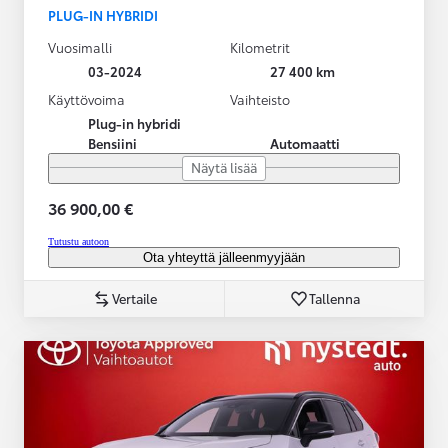
PLUG-IN HYBRIDI
Vuosimalli
Kilometrit
03-2024
27 400 km
Käyttövoima
Vaihteisto
Plug-in hybridi
Bensiini
Automaatti
Näytä lisää
36 900,00 €
Tutustu autoon
Ota yhteyttä jälleenmyyjään
Vertaile
Tallenna