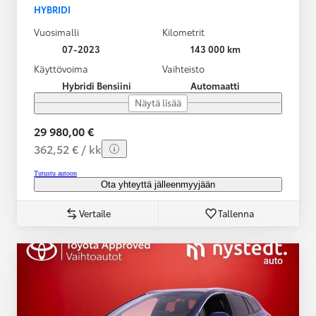
HYBRIDI
Vuosimalli
Kilometrit
07-2023
143 000 km
Käyttövoima
Vaihteisto
Hybridi Bensiini
Automaatti
Näytä lisää
29 980,00 €
362,52 € / kk
Tutustu autoon
Ota yhteyttä jälleenmyyjään
Vertaile
Tallenna