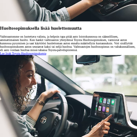
Huoltosopimuksella lisää huolettomuutta
Vaihtoautomme on luotettava valinta, ja helpoin tapa pitää auto loistokunnossa on säännöllinen,
ammattimainen huolto. Kun hankit vaihtoauton yhteydessä Toyota Huoltosopimuksen, varmistat auton
kunnossa pysymisen ja saat käyttöösi huolettoman auton ennalta määritellyin kustannuksin. Voit sisällyttää
huoltosopimukseen auton seuraavat kaksi tai neljä huoltoa. Vaihtoautojen huoltosopimus on valtakunnallinen,
eli auto voidaan huoltaa missä tahansa Toyota-palvelupisteessä.
Lue lisää Toyota Huoltosopimuksesta