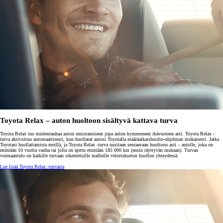
Toyota Relax – auton huoltoon sisältyvä kattava turva
Toyota Relax tuo mielenrauhaa auton omistamiseen jopa auton kymmeneen ikävuoteen asti. Toyota Relax -
turva aktivoituu automaattisesti, kun huollatat autosi Toyotalla määräaikaishuolto-ohjelman mukaisesti. Jatka
Toyotasi huollattamista meillä, ja Toyota Relax -turva uusitaan seuraavaan huoltoon asti – autolle, joka on
enintään 10 vuotta vanha tai jolla on ajettu enintään 185 000 km (ensin täyttyvän mukaan). Turvan
voimaantulo on kaikille turvaan oikeutetuille malleille veloitukseton huollon yhteydessä.
Lue lisää Toyota Relax -turvasta