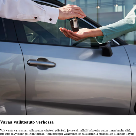
Varaa vaihtoauto verkossa
Voit varata valitsemasi vaihtoauton kahdeksi päiväksi, jotta ehdit nähdä ja koeajaa auton ilman huolta siitä,
että auto myytäisiin jollekin toiselle. Vaihtoautojen varaaminen on tällä hetkellä mahdollista liikkeistä Toyota