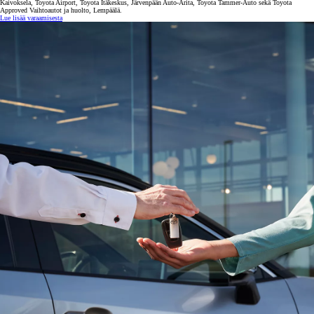
Kaivoksela, Toyota Airport, Toyota Itäkeskus, Järvenpään Auto-Arita, Toyota Tammer-Auto sekä Toyota
Approved Vaihtoautot ja huolto, Lempäälä.
Lue lisää varaamisesta