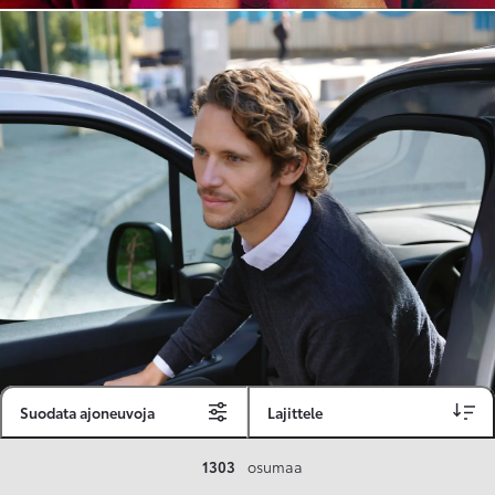
Suodata ajoneuvoja
Lajittele
Toyota Vakuutus
1303
osumaa
Toyota-asiakkaille räätälöity ja valmiiksi kilpailutettu Toyota Vakuutus on edullinen, monipuolinen ja kattava.
Se sisältää Täyskaskossa 80 %:n bonuksen ja voit hyödyntää liikennevakuutusbonuskertymäsi aina 80 %:iin