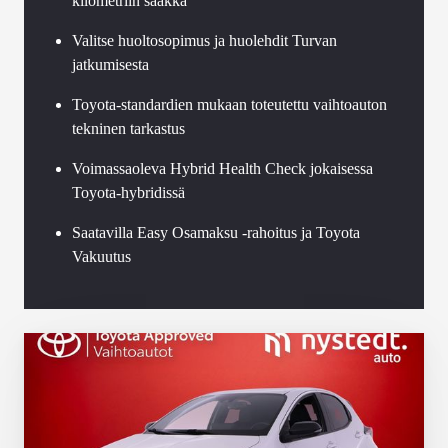
kilometriin saakka
Valitse huoltosopimus ja huolehdit Turvan
jatkumisesta
Toyota-standardien mukaan toteutettu vaihtoauton
tekninen tarkastus
Voimassaoleva Hybrid Health Check jokaisessa
Toyota-hybridissä
Saatavilla Easy Osamaksu -rahoitus ja Toyota
Vakuutus