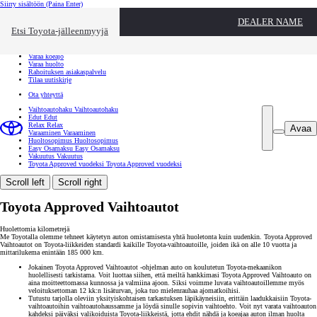
Siirry sisältöön
(Paina Enter)
Ota yhteyttä
DEALER NAME
Sulje
Etsi Toyota-jälleenmyyjä
Toyota palvelee
Etsi jälleenmyyjä
Varaa koeajo
Varaa huolto
Rahoituksen asiakaspalvelu
Tilaa uutiskirje
Ota yhteyttä
Vaihtoautohaku
Vaihtoautohaku
Edut
Edut
Relax
Relax
Avaa
Varaaminen
Varaaminen
Huoltosopimus
Huoltosopimus
Easy Osamaksu
Easy Osamaksu
Vakuutus
Vakuutus
Toyota Approved vuodeksi
Toyota Approved vuodeksi
Scroll left
Scroll right
Toyota Approved Vaihtoautot
Huolettomia kilometrejä
Me Toyotalla olemme tehneet käytetyn auton omistamisesta yhtä huoletonta kuin uudenkin. Toyota Approved
Vaihtoautot on Toyota-liikkeiden standardi kaikille Toyota-vaihtoautoille, joiden ikä on alle 10 vuotta ja
mittarilukema enintään 185 000 km.
Jokainen Toyota Approved Vaihtoautot -ohjelman auto on koulutetun Toyota-mekaanikon
huolellisesti tarkistama. Voit luottaa siihen, että meiltä hankkimasi Toyota Approved Vaihtoauto on
aina moitteettomassa kunnossa ja valmiina ajoon. Siksi voimme luvata vaihtoautoillemme myös
veloituksettoman 12 kk:n lisäturvan, joka tuo mielenrauhaa ajomatkoihisi.
Tutustu tarjolla oleviin yksityiskohtaisen tarkastuksen läpikäyneisiin, erittäin laadukkaisiin Toyota-
vaihtoautoihin vaihtoautohaussamme ja löydä sinulle sopivin vaihtoehto. Voit nyt varata vaihtoauton
kahdeksi päiväksi valikoiduista Toyota-liikkeistä, jotta ehdit nähdä ja koeajaa auton ilman huolta