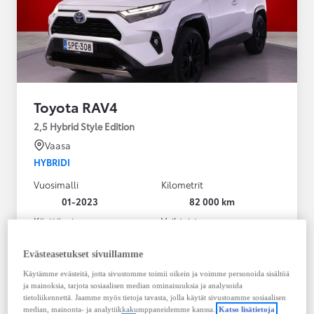
Toyota RAV4
2,5 Hybrid Style Edition
Vaasa
HYBRIDI
Vuosimalli
Kilometrit
01-2023
82 000 km
Käyttövoima
Vaihteisto
Hybridi Bensiini
Automaatti
Näytä lisää
Evästeasetukset sivuillamme
Käytämme evästeitä, jotta sivustomme toimii oikein ja voimme personoida sisältöä
38 900,00 €
ja mainoksia, tarjota sosiaalisen median ominaisuuksia ja analysoida
495,36 € / kk
tietoliikennettä. Jaamme myös tietoja tavasta, jolla käytät sivustoamme sosiaalisen
median, mainonta- ja analytiikkakumppaneidemme kanssa.
Katso lisätietoja