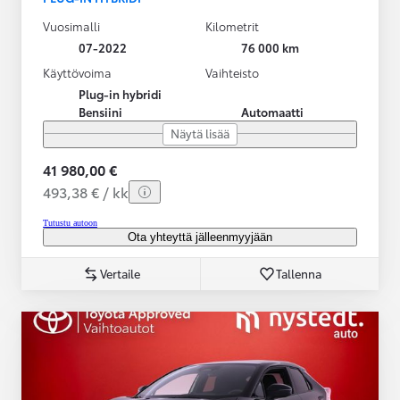
Vuosimalli
Kilometrit
07-2022
76 000 km
Käyttövoima
Vaihteisto
Plug-in hybridi
Bensiini
Automaatti
Näytä lisää
41 980,00 €
493,38 € / kk
Tutustu autoon
Ota yhteyttä jälleenmyyjään
Vertaile
Tallenna