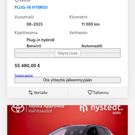
PLUG-IN HYBRIDI
Vuosimalli
Kilometrit
08-2025
11 000 km
Käyttövoima
Vaihteisto
Plug-in hybridi
Bensiini
Automaatti
Näytä lisää
55 480,00 €
Tutustu autoon
Ota yhteyttä jälleenmyyjään
Vertaile
Tallenna