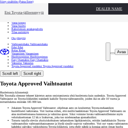
Siirry sisältöön
(Paina Enter)
Ota yhteyttä
DEALER NAME
Sulje
Etsi Toyota-jälleenmyyjä
Toyota palvelee
Etsi jälleenmyyjä
Varaa koeajo
Varaa huolto
Rahoituksen asiakaspalvelu
Tilaa uutiskirje
Ota yhteyttä
Vaihtoautohaku
Vaihtoautohaku
Edut
Edut
Relax
Relax
Avaa
Varaaminen
Varaaminen
Huoltosopimus
Huoltosopimus
Easy Osamaksu
Easy Osamaksu
Vakuutus
Vakuutus
Toyota Approved vuodeksi
Toyota Approved vuodeksi
Scroll left
Scroll right
Toyota Approved Vaihtoautot
Huolettomia kilometrejä
Me Toyotalla olemme tehneet käytetyn auton omistamisesta yhtä huoletonta kuin uudenkin. Toyota Approved
Vaihtoautot on Toyota-liikkeiden standardi kaikille Toyota-vaihtoautoille, joiden ikä on alle 10 vuotta ja
mittarilukema enintään 185 000 km.
Jokainen Toyota Approved Vaihtoautot -ohjelman auto on koulutetun Toyota-mekaanikon
huolellisesti tarkistama. Voit luottaa siihen, että meiltä hankkimasi Toyota Approved Vaihtoauto on
aina moitteettomassa kunnossa ja valmiina ajoon. Siksi voimme luvata vaihtoautoillemme myös
veloituksettoman 12 kk:n lisäturvan, joka tuo mielenrauhaa ajomatkoihisi.
Tutustu tarjolla oleviin yksityiskohtaisen tarkastuksen läpikäyneisiin, erittäin laadukkaisiin Toyota-
vaihtoautoihin vaihtoautohaussamme ja löydä sinulle sopivin vaihtoehto. Voit nyt varata vaihtoauton
kahdeksi päiväksi valikoiduista Toyota-liikkeistä, jotta ehdit nähdä ja koeajaa auton ilman huolta