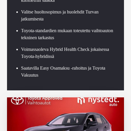
kilometriin saakka
Valitse huoltosopimus ja huolehdit Turvan
jatkumisesta
Toyota-standardien mukaan toteutettu vaihtoauton
tekninen tarkastus
Voimassaoleva Hybrid Health Check jokaisessa
Toyota-hybridissä
Saatavilla Easy Osamaksu -rahoitus ja Toyota
Vakuutus