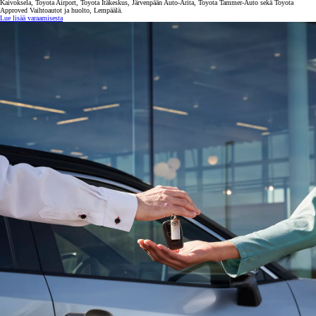
Kaivoksela, Toyota Airport, Toyota Itäkeskus, Järvenpään Auto-Arita, Toyota Tammer-Auto sekä Toyota
Approved Vaihtoautot ja huolto, Lempäälä.
Lue lisää varaamisesta