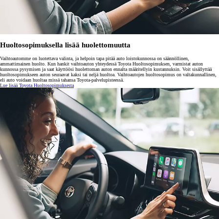
Huoltosopimuksella lisää huolettomuutta
Vaihtoautomme on luotettava valinta, ja helpoin tapa pitää auto loistokunnossa on säännöllinen,
ammattimainen huolto. Kun hankit vaihtoauton yhteydessä Toyota Huoltosopimuksen, varmistat auton
kunnossa pysymisen ja saat käyttöösi huolettoman auton ennalta määritellyin kustannuksin. Voit sisällyttää
huoltosopimukseen auton seuraavat kaksi tai neljä huoltoa. Vaihtoautojen huoltosopimus on valtakunnallinen,
eli auto voidaan huoltaa missä tahansa Toyota-palvelupisteessä.
Lue lisää Toyota Huoltosopimuksesta