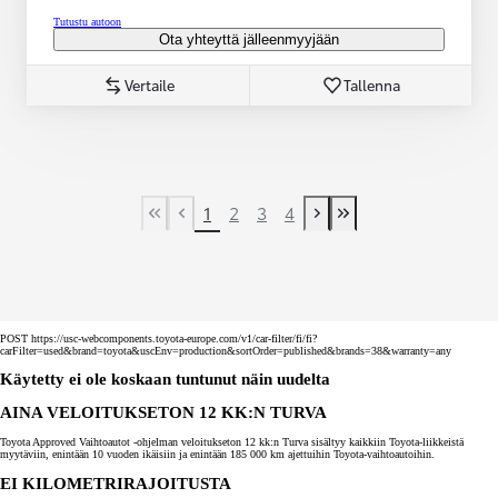
Tutustu autoon
Ota yhteyttä jälleenmyyjään
Vertaile
Tallenna
1
2
3
4
First Page
Previous page
Next page
Last Page
POST https://usc-webcomponents.toyota-europe.com/v1/car-filter/fi/fi?
carFilter=used&brand=toyota&uscEnv=production&sortOrder=published&brands=38&warranty=any
Käytetty ei ole koskaan tuntunut näin uudelta
AINA VELOITUKSETON 12 KK:N TURVA
Toyota Approved Vaihtoautot -ohjelman veloitukseton 12 kk:n Turva sisältyy kaikkiin Toyota-liikkeistä
myytäviin, enintään 10 vuoden ikäisiin ja enintään 185 000 km ajettuihin Toyota-vaihtoautoihin.
EI KILOMETRIRAJOITUSTA