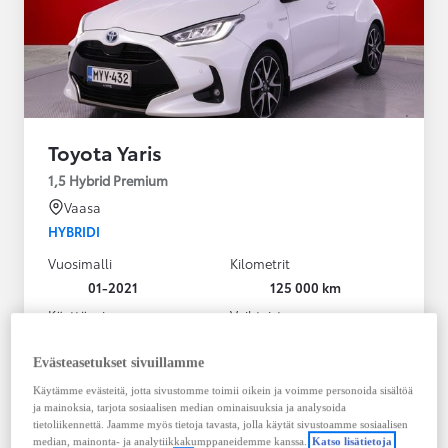
Toyota Yaris
1,5 Hybrid Premium
Vaasa
HYBRIDI
Vuosimalli
Kilometrit
01-2021
125 000 km
Käyttövoima
Vaihteisto
Hybridi Bensiini
Automaatti
Näytä lisää
Evästeasetukset sivuillamme
Käytämme evästeitä, jotta sivustomme toimii oikein ja voimme personoida sisältöä
20 980,00 €
ja mainoksia, tarjota sosiaalisen median ominaisuuksia ja analysoida
283,33 € / kk
tietoliikennettä. Jaamme myös tietoja tavasta, jolla käytät sivustoamme sosiaalisen
median, mainonta- ja analytiikkakumppaneidemme kanssa.
Katso lisätietoja