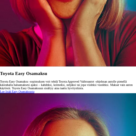
Toyota Easy Osamaksu
Toyota Easy Osamaksu -sopimuksen voit tehdä Toyota Approved Vaihtoautot -ohjelman autolle pienellä
käsirahalla haluamaksesi ajaksi – kahdeksi, kolmeksi, neljäksi tai jopa viideksi vuodeksi. Maksat vain auton
käytöstä. Toyota Easy Osamaksuun sisältyy aina taattu hyvityshinta.
Lue lisää Easy Osamaksusta