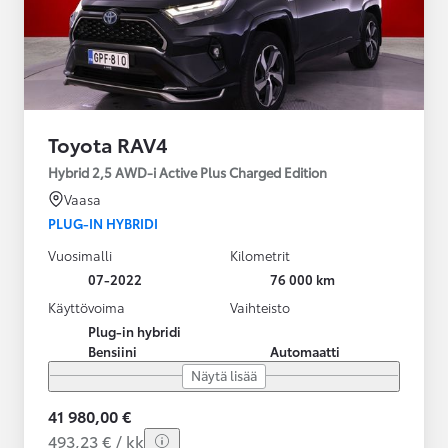
Toyota RAV4
Hybrid 2,5 AWD-i Active Plus Charged Edition
Vaasa
PLUG-IN HYBRIDI
Vuosimalli
Kilometrit
07-2022
76 000 km
Käyttövoima
Vaihteisto
Plug-in hybridi
Bensiini
Automaatti
Näytä lisää
41 980,00 €
493,23 € / kk