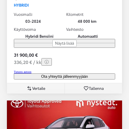
HYBRIDI
Vuosimalli
Kilometrit
03-2024
48 000 km
Käyttövoima
Vaihteisto
Hybridi Bensiini
Automaatti
Näytä lisää
31 900,00 €
336,20 € / kk
Tutustu autoon
Ota yhteyttä jälleenmyyjään
Vertaile
Tallenna