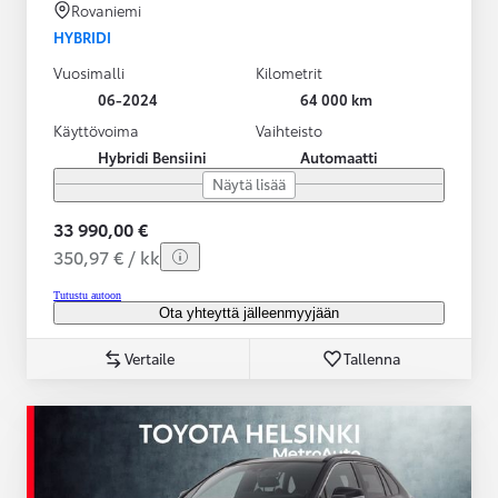
Rovaniemi
HYBRIDI
Vuosimalli
Kilometrit
06-2024
64 000 km
Käyttövoima
Vaihteisto
Hybridi Bensiini
Automaatti
Näytä lisää
33 990,00 €
350,97 € / kk
Tutustu autoon
Ota yhteyttä jälleenmyyjään
Vertaile
Tallenna