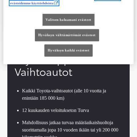
evästeidemme käyttöehdoista
Tutustu autoon
Ota yhteyttä jälleenmyyjään
Valitsen haluamani evästeet
Vertaile
Tallenna
Hyväksyn välttämättömät evästeet
Hyväksyn kaikki evästeet
Toyota Approved
Vaihtoautot
Kaikki Toyota-vaihtoautot (alle 10 vuotta ja
enintään 185 000 km)
12 kuukauden veloitukseton Turva
Mahdollisuus jatkaa turvaa määräaikaishuoltoja
suorittamalla jopa 10 vuoden ikään tai yli 200 000