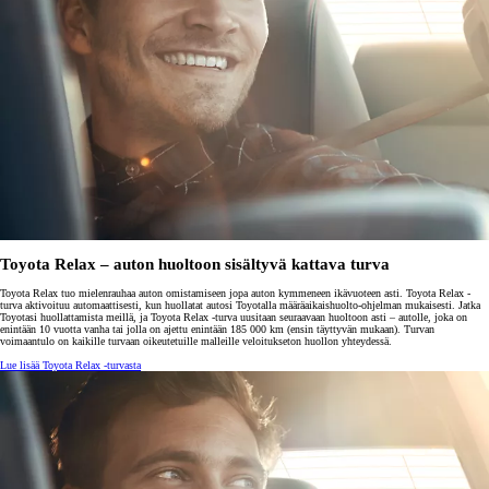
Toyota Relax – auton huoltoon sisältyvä kattava turva
Toyota Relax tuo mielenrauhaa auton omistamiseen jopa auton kymmeneen ikävuoteen asti. Toyota Relax -
turva aktivoituu automaattisesti, kun huollatat autosi Toyotalla määräaikaishuolto-ohjelman mukaisesti. Jatka
Toyotasi huollattamista meillä, ja Toyota Relax -turva uusitaan seuraavaan huoltoon asti – autolle, joka on
enintään 10 vuotta vanha tai jolla on ajettu enintään 185 000 km (ensin täyttyvän mukaan). Turvan
voimaantulo on kaikille turvaan oikeutetuille malleille veloitukseton huollon yhteydessä.
Lue lisää Toyota Relax -turvasta