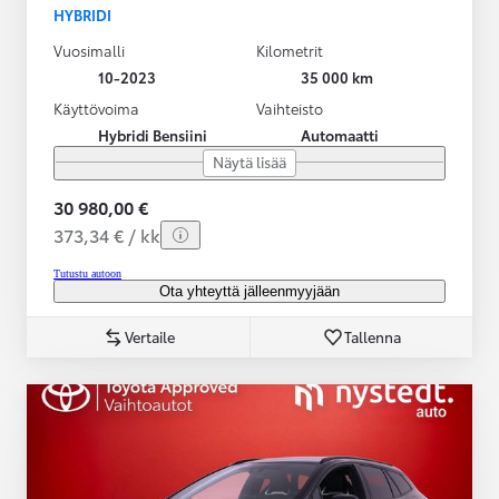
HYBRIDI
Vuosimalli
Kilometrit
10-2023
35 000 km
Käyttövoima
Vaihteisto
Hybridi Bensiini
Automaatti
Näytä lisää
30 980,00 €
373,34 € / kk
Tutustu autoon
Ota yhteyttä jälleenmyyjään
Vertaile
Tallenna