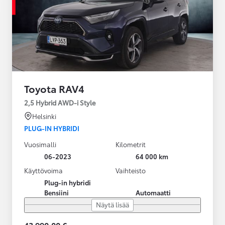
Toyota RAV4
2,5 Hybrid AWD-i Style
Helsinki
PLUG-IN HYBRIDI
Vuosimalli
Kilometrit
06-2023
64 000 km
Käyttövoima
Vaihteisto
Plug-in hybridi
Bensiini
Automaatti
Näytä lisää
43 990,00 €