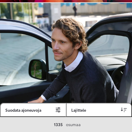
Suodata ajoneuvoja
Lajittele
Toyota Vakuutus
1335
osumaa
Toyota-asiakkaille räätälöity ja valmiiksi kilpailutettu Toyota Vakuutus on edullinen, monipuolinen ja kattava.
Se sisältää Täyskaskossa 80 %:n bonuksen ja voit hyödyntää liikennevakuutusbonuskertymäsi aina 80 %:iin