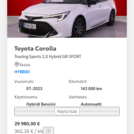
Toyota Corolla
Touring Sports 2,0 Hybrid GR SPORT
Vaasa
HYBRIDI
Vuosimalli
Kilometrit
07-2023
143 000 km
Käyttövoima
Vaihteisto
Hybridi Bensiini
Automaatti
Näytä lisää
29 980,00 €
362,35 € / kk