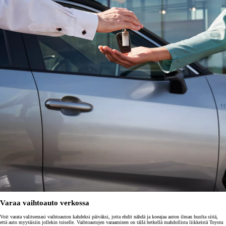
Varaa vaihtoauto verkossa
Voit varata valitsemasi vaihtoauton kahdeksi päiväksi, jotta ehdit nähdä ja koeajaa auton ilman huolta siitä,
että auto myytäisiin jollekin toiselle. Vaihtoautojen varaaminen on tällä hetkellä mahdollista liikkeistä Toyota