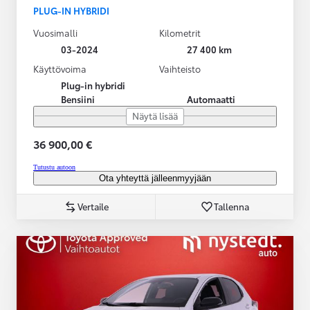
PLUG-IN HYBRIDI
Vuosimalli
Kilometrit
03-2024
27 400 km
Käyttövoima
Vaihteisto
Plug-in hybridi
Bensiini
Automaatti
Näytä lisää
36 900,00 €
Tutustu autoon
Ota yhteyttä jälleenmyyjään
Vertaile
Tallenna