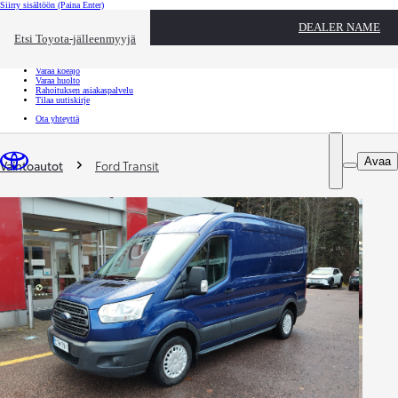
Siirry sisältöön
(Paina Enter)
Ota yhteyttä
DEALER NAME
Sulje
Etsi Toyota-jälleenmyyjä
Toyota palvelee
Etsi jälleenmyyjä
Varaa koeajo
Varaa huolto
Rahoituksen asiakaspalvelu
Tilaa uutiskirje
Ota yhteyttä
Olet täällä
:
Avaa
Vaihtoautot
Ford Transit