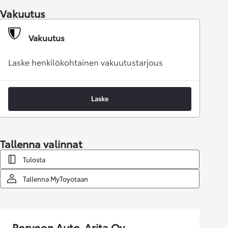
Vakuutus
Vakuutus
Laske henkilökohtainen vakuutustarjous
Laske
Tallenna valinnat
Tulosta
Tallenna MyToyotaan
Porvoon Auto-Arita Oy