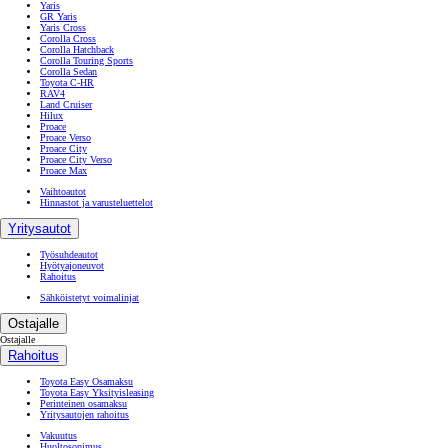
Yaris
GR Yaris
Yaris Cross
Corolla Cross
Corolla Hatchback
Corolla Touring Sports
Corolla Sedan
Toyota C-HR
RAV4
Land Cruiser
Hilux
Proace
Proace Verso
Proace City
Proace City Verso
Proace Max
Vaihtoautot
Hinnastot ja varusteluettelot
Yritysautot
Työsuhdeautot
Hyötyajoneuvot
Rahoitus
Sähköistetyt voimalinjat
Ostajalle
Ostajalle
Rahoitus
Toyota Easy Osamaksu
Toyota Easy Yksityisleasing
Perinteinen osamaksu
Yritysautojen rahoitus
Vakuutus
Huoltosopimus