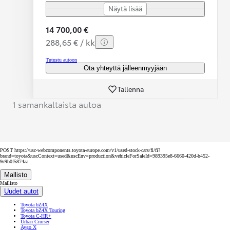
Näytä lisää
14 700,00 €
288,65 € / kk
Tutustu autoon
Ota yhteyttä jälleenmyyjään
Tallenna
1 samankaltaista autoa
POST https://usc-webcomponents.toyota-europe.com/v1/used-stock-cars/fi/fi?
brand=toyota&uscContext=used&uscEnv=production&vehicleForSaleId=989395e8-6660-420d-b452-
9c9b0f5874aa
Mallisto
Mallisto
Uudet autot
Toyota bZ4X
Toyota bZ4X Touring
Toyota C-HR+
Urban Cruiser
Aygo X