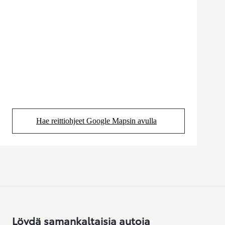
Hae reittiohjeet Google Mapsin avulla
(Aukeaa uudessa välilehdessä)
Löydä samankaltaisia autoja