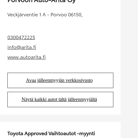
Veckjärventie 1 A - Porvoo 06150,
0300472225
(Aukeaa uudessa välilehdessä)
info@arita.fi
(Aukeaa uudessa välilehdessä)
www.autoarita.fi
(Aukeaa uudessa välilehdessä)
Avaa jälleenmyyjän verkkosivusto
(Aukeaa uudessa välilehdessä)
Näytä kaikki autot tältä jälleenmyyjältä
(Aukeaa uudessa välilehdessä)
Toyota Approved Vaihtoautot -myynti