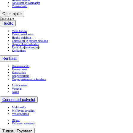
Tarjoukset ja kampanjat
Vuokraa auto
Omistajalle
Omistajalle
Huolto
Varaa huolto
Katsastustarkastus
Huolto-ohjelmat
Ilmastointi ja puhdas sisäilma
Toyota Huoltorahoitus
Recall-korjauskampanja
Korikorjaus
Renkaat
Renkaanvaihto
Rengastietoa
Kausivaihto
Rengasvalitsin
Rengaspaineanturin koodaus
Lisävarusteet
Varaosat
Takuu
Connected-palvelut
Multimedia
MyToyota-sovellus
Verkkoportaali
Ohjeet
Vahingon sattuessa
Tutustu Toyotaan