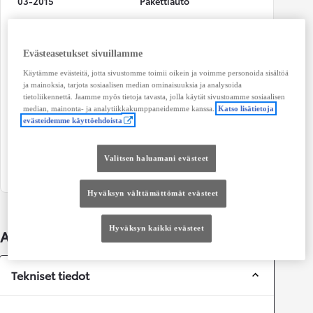
03-2015
Pakettiauto
Väri
Käyttövoima
Sininen
Diesel
Evästeasetukset sivuillamme
Teho
CO₂-päästöt (yhdistetty)
Käytämme evästeitä, jotta sivustomme toimii oikein ja voimme personoida sisältöä
92 kw (123 hv)
193 g/km
ja mainoksia, tarjota sosiaalisen median ominaisuuksia ja analysoida
tietoliikennettä. Jaamme myös tietoja tavasta, jolla käytät sivustoamme sosiaalisen
Vaihteisto
Istuimet
median, mainonta- ja analytiikkakumppaneidemme kanssa.
Katso lisätietoja
evästeidemme käyttöehdoista
Manuaali
3
Ovet
Valitsen haluamani evästeet
4
Hyväksyn välttämättömät evästeet
Hyväksyn kaikki evästeet
Auton lisätiedot
Tekniset tiedot