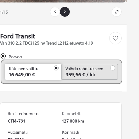
1/15
Ford Transit
Tallenna auto
Van 310 2,2 TDCi 125 hv Trend L2 H2 etuveto 4,19
Porvoo
Vaihda rahoitukseen
Käteinen valittu
Vaihda rahoitukseen
16 649,00 €
359,66 € / kk
Rekisterinumero
Kilometrit
CTM-791
127 000 km
Vuosimalli
Korimalli