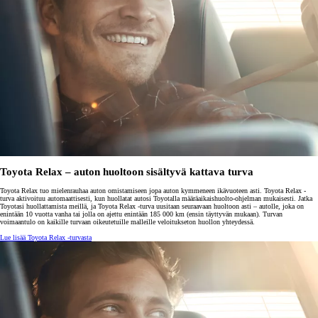
Toyota Relax – auton huoltoon sisältyvä kattava turva
Toyota Relax tuo mielenrauhaa auton omistamiseen jopa auton kymmeneen ikävuoteen asti. Toyota Relax -
turva aktivoituu automaattisesti, kun huollatat autosi Toyotalla määräaikaishuolto-ohjelman mukaisesti. Jatka
Toyotasi huollattamista meillä, ja Toyota Relax -turva uusitaan seuraavaan huoltoon asti – autolle, joka on
enintään 10 vuotta vanha tai jolla on ajettu enintään 185 000 km (ensin täyttyvän mukaan). Turvan
voimaantulo on kaikille turvaan oikeutetuille malleille veloitukseton huollon yhteydessä.
Lue lisää Toyota Relax -turvasta