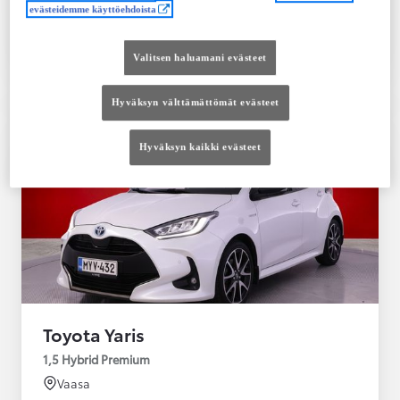
evästeidemme käyttöehdoista
Tutustu autoon
Ota yhteyttä jälleenmyyjään
Valitsen haluamani evästeet
Vertaile
Tallenna
Hyväksyn välttämättömät evästeet
Hyväksyn kaikki evästeet
Toyota Yaris
1,5 Hybrid Premium
Vaasa