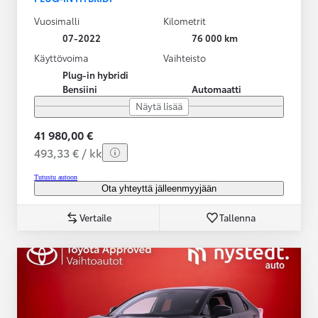
Vuosimalli
Kilometrit
07-2022
76 000 km
Käyttövoima
Vaihteisto
Plug-in hybridi
Bensiini
Automaatti
Näytä lisää
41 980,00 €
493,33 € / kk
Tutustu autoon
Ota yhteyttä jälleenmyyjään
Vertaile
Tallenna