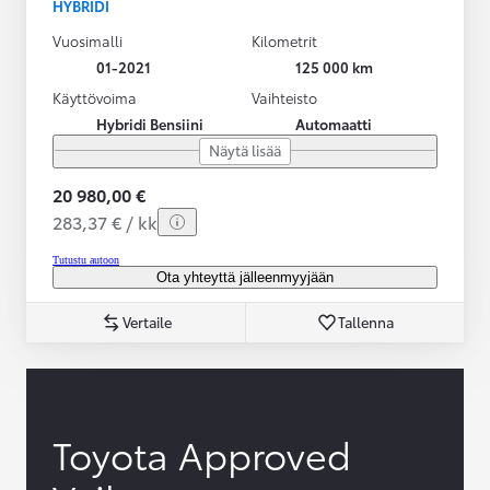
HYBRIDI
Vuosimalli
Kilometrit
01-2021
125 000 km
Käyttövoima
Vaihteisto
Hybridi Bensiini
Automaatti
Näytä lisää
20 980,00 €
283,37 € / kk
Tutustu autoon
Ota yhteyttä jälleenmyyjään
Vertaile
Tallenna
Toyota Approved