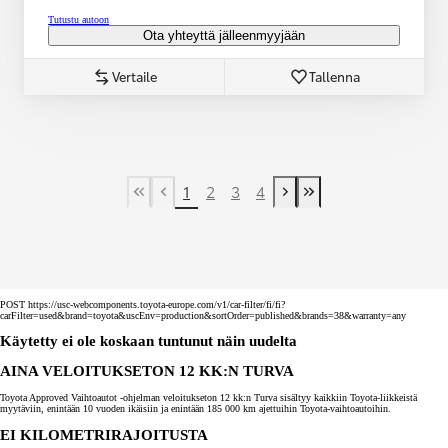
Tutustu autoon
Ota yhteyttä jälleenmyyjään
Vertaile
Tallenna
1
2
3
4
First Page
Previous page
Next page
Last Page
POST https://usc-webcomponents.toyota-europe.com/v1/car-filter/fi/fi?
carFilter=used&brand=toyota&uscEnv=production&sortOrder=published&brands=38&warranty=any
Käytetty ei ole koskaan tuntunut näin uudelta
AINA VELOITUKSETON 12 KK:N TURVA
Toyota Approved Vaihtoautot -ohjelman veloitukseton 12 kk:n Turva sisältyy kaikkiin Toyota-liikkeistä
myytäviin, enintään 10 vuoden ikäisiin ja enintään 185 000 km ajettuihin Toyota-vaihtoautoihin.
EI KILOMETRIRAJOITUSTA