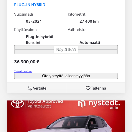
PLUG-IN HYBRIDI
Vuosimalli
Kilometrit
03-2024
27 400 km
Käyttövoima
Vaihteisto
Plug-in hybridi
Bensiini
Automaatti
Näytä lisää
36 900,00 €
Tutustu autoon
Ota yhteyttä jälleenmyyjään
Vertaile
Tallenna