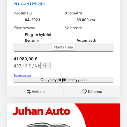
PLUG-IN HYBRIDI
Vuosimalli
Kilometrit
04-2023
89 000 km
Käyttövoima
Vaihteisto
Plug-in hybridi
Bensiini
Automaatti
Näytä lisää
41 980,00 €
437,16 € / kk
Tutustu autoon
Ota yhteyttä jälleenmyyjään
Vertaile
Tallenna