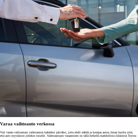
Varaa vaihtoauto verkossa
Voit varata valitsemasi vaihtoauton kahdeksi päiväksi, jotta ehdit nähdä ja koeajaa auton ilman huolta siitä,
että auto myytäisiin jollekin toiselle. Vaihtoautojen varaaminen on tällä hetkellä mahdollista liikkeistä Toyota