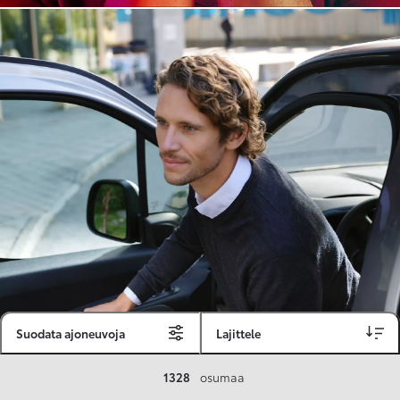
Suodata ajoneuvoja
Lajittele
Toyota Vakuutus
1328
osumaa
Toyota-asiakkaille räätälöity ja valmiiksi kilpailutettu Toyota Vakuutus on edullinen, monipuolinen ja kattava.
Se sisältää Täyskaskossa 80 %:n bonuksen ja voit hyödyntää liikennevakuutusbonuskertymäsi aina 80 %:iin