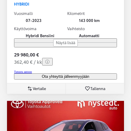
HYBRIDI
Vuosimalli
Kilometrit
07-2023
143 000 km
Käyttövoima
Vaihteisto
Hybridi Bensiini
Automaatti
Näytä lisää
29 980,00 €
362,40 € / kk
Tutustu autoon
Ota yhteyttä jälleenmyyjään
Vertaile
Tallenna