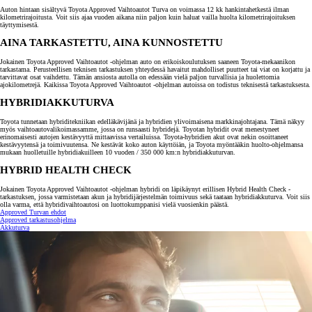
Auton hintaan sisältyvä Toyota Approved Vaihtoautot Turva on voimassa 12 kk hankintahetkestä ilman
kilometrirajoitusta. Voit siis ajaa vuoden aikana niin paljon kuin haluat vailla huolta kilometrirajoituksen
täyttymisestä.
AINA TARKASTETTU, AINA KUNNOSTETTU
Jokainen Toyota Approved Vaihtoautot -ohjelman auto on erikoiskoulutuksen saaneen Toyota-mekaanikon
tarkastama. Perusteellisen teknisen tarkastuksen yhteydessä havaitut mahdolliset puutteet tai viat on korjattu ja
tarvittavat osat vaihdettu. Tämän ansiosta autolla on edessään vielä paljon turvallisia ja huolettomia
ajokilometrejä. Kaikissa Toyota Approved Vaihtoautot -ohjelman autoissa on todistus teknisestä tarkastuksesta.
HYBRIDIAKKUTURVA
Toyota tunnetaan hybriditekniikan edelläkävijänä ja hybridien ylivoimaisena markkinajohtajana. Tämä näkyy
myös vaihtoautovalikoimassamme, jossa on runsaasti hybridejä. Toyotan hybridit ovat menestyneet
erinomaisesti autojen kestävyyttä mittaavissa vertailuissa. Toyota-hybridien akut ovat nekin osoittaneet
kestävyytensä ja toimivuutensa. Ne kestävät koko auton käyttöiän, ja Toyota myöntääkin huolto-ohjelmansa
mukaan huolletuille hybridiakuilleen 10 vuoden / 350 000 km:n hybridiakkuturvan.
HYBRID HEALTH CHECK
Jokainen Toyota Approved Vaihtoautot -ohjelman hybridi on läpikäynyt erillisen Hybrid Health Check -
tarkastuksen, jossa varmistetaan akun ja hybridijärjestelmän toimivuus sekä taataan hybridiakkuturva. Voit siis
olla varma, että hybridivaihtoautosi on luottokumppanisi vielä vuosienkin päästä.
Approved Turvan ehdot
Approved tarkastusohjelma
Akkuturva