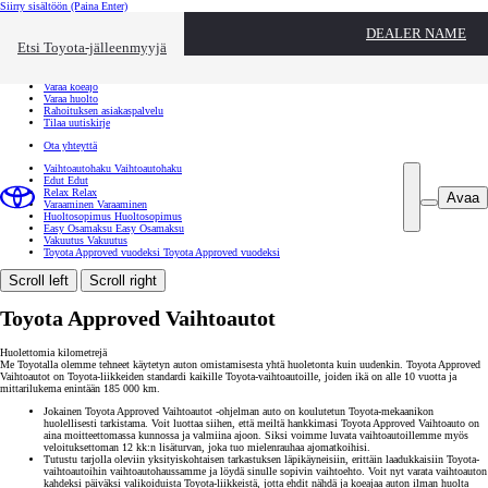
Siirry sisältöön
(Paina Enter)
Ota yhteyttä
DEALER NAME
Sulje
Etsi Toyota-jälleenmyyjä
Toyota palvelee
Etsi jälleenmyyjä
Varaa koeajo
Varaa huolto
Rahoituksen asiakaspalvelu
Tilaa uutiskirje
Ota yhteyttä
Vaihtoautohaku
Vaihtoautohaku
Edut
Edut
Relax
Relax
Avaa
Varaaminen
Varaaminen
Huoltosopimus
Huoltosopimus
Easy Osamaksu
Easy Osamaksu
Vakuutus
Vakuutus
Toyota Approved vuodeksi
Toyota Approved vuodeksi
Scroll left
Scroll right
Toyota Approved Vaihtoautot
Huolettomia kilometrejä
Me Toyotalla olemme tehneet käytetyn auton omistamisesta yhtä huoletonta kuin uudenkin. Toyota Approved
Vaihtoautot on Toyota-liikkeiden standardi kaikille Toyota-vaihtoautoille, joiden ikä on alle 10 vuotta ja
mittarilukema enintään 185 000 km.
Jokainen Toyota Approved Vaihtoautot -ohjelman auto on koulutetun Toyota-mekaanikon
huolellisesti tarkistama. Voit luottaa siihen, että meiltä hankkimasi Toyota Approved Vaihtoauto on
aina moitteettomassa kunnossa ja valmiina ajoon. Siksi voimme luvata vaihtoautoillemme myös
veloituksettoman 12 kk:n lisäturvan, joka tuo mielenrauhaa ajomatkoihisi.
Tutustu tarjolla oleviin yksityiskohtaisen tarkastuksen läpikäyneisiin, erittäin laadukkaisiin Toyota-
vaihtoautoihin vaihtoautohaussamme ja löydä sinulle sopivin vaihtoehto. Voit nyt varata vaihtoauton
kahdeksi päiväksi valikoiduista Toyota-liikkeistä, jotta ehdit nähdä ja koeajaa auton ilman huolta