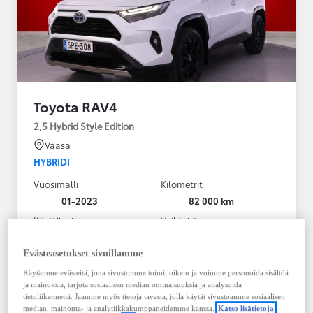
Toyota RAV4
2,5 Hybrid Style Edition
Vaasa
HYBRIDI
Vuosimalli
Kilometrit
01-2023
82 000 km
Käyttövoima
Vaihteisto
Hybridi Bensiini
Automaatti
Näytä lisää
Evästeasetukset sivuillamme
Käytämme evästeitä, jotta sivustomme toimii oikein ja voimme personoida sisältöä
38 900,00 €
ja mainoksia, tarjota sosiaalisen median ominaisuuksia ja analysoida
495,30 € / kk
tietoliikennettä. Jaamme myös tietoja tavasta, jolla käytät sivustoamme sosiaalisen
median, mainonta- ja analytiikkakumppaneidemme kanssa.
Katso lisätietoja