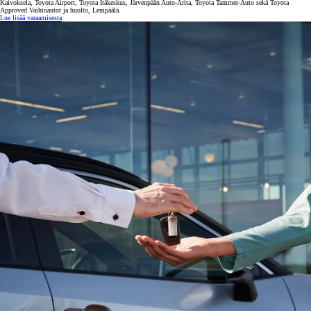
Kaivoksela, Toyota Airport, Toyota Itäkeskus, Järvenpään Auto-Arita, Toyota Tammer-Auto sekä Toyota
Approved Vaihtoautot ja huolto, Lempäälä.
Lue lisää varaamisesta