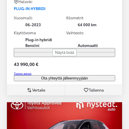
Helsinki
PLUG-IN HYBRIDI
Vuosimalli
Kilometrit
06-2023
64 000 km
Käyttövoima
Vaihteisto
Plug-in hybridi
Bensiini
Automaatti
Näytä lisää
43 990,00 €
Tutustu autoon
Ota yhteyttä jälleenmyyjään
Vertaile
Tallenna