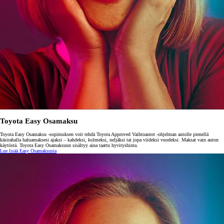
Toyota Easy Osamaksu
Toyota Easy Osamaksu -sopimuksen voit tehdä Toyota Approved Vaihtoautot -ohjelman autolle pienellä
käsirahalla haluamaksesi ajaksi – kahdeksi, kolmeksi, neljäksi tai jopa viideksi vuodeksi. Maksat vain auton
käytöstä. Toyota Easy Osamaksuun sisältyy aina taattu hyvityshinta.
Lue lisää Easy Osamaksusta