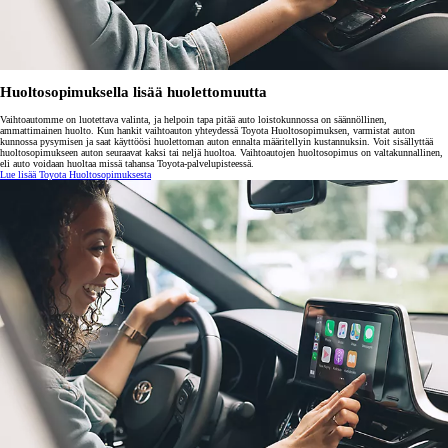
Huoltosopimuksella lisää huolettomuutta
Vaihtoautomme on luotettava valinta, ja helpoin tapa pitää auto loistokunnossa on säännöllinen,
ammattimainen huolto. Kun hankit vaihtoauton yhteydessä Toyota Huoltosopimuksen, varmistat auton
kunnossa pysymisen ja saat käyttöösi huolettoman auton ennalta määritellyin kustannuksin. Voit sisällyttää
huoltosopimukseen auton seuraavat kaksi tai neljä huoltoa. Vaihtoautojen huoltosopimus on valtakunnallinen,
eli auto voidaan huoltaa missä tahansa Toyota-palvelupisteessä.
Lue lisää Toyota Huoltosopimuksesta