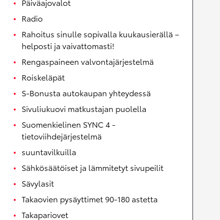
Päiväajovalot
Radio
Rahoitus sinulle sopivalla kuukausierällä –
helposti ja vaivattomasti!
Rengaspaineen valvontajärjestelmä
Roiskeläpät
S-Bonusta autokaupan yhteydessä
Sivuliukuovi matkustajan puolella
Suomenkielinen SYNC 4 -
tietoviihdejärjestelmä
suuntavilkuilla
Sähkösäätöiset ja lämmitetyt sivupeilit
Sävylasit
Takaovien pysäyttimet 90-180 astetta
Takapariovet