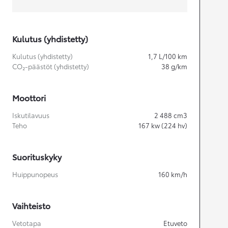
Kulutus (yhdistetty)
Kulutus (yhdistetty)
1,7
L/100 km
CO₂-päästöt (yhdistetty)
38
g/km
Moottori
Iskutilavuus
2 488
cm3
Teho
167
kw (224 hv)
Suorituskyky
Huippunopeus
160
km/h
Vaihteisto
Vetotapa
Etuveto