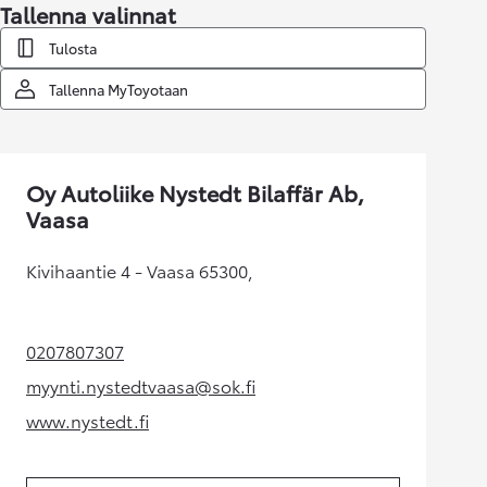
Tallenna valinnat
Tulosta
Tallenna MyToyotaan
Oy Autoliike Nystedt Bilaffär Ab,
Vaasa
Kivihaantie 4 - Vaasa 65300,
0207807307
(Aukeaa uudessa välilehdessä)
myynti.nystedtvaasa@sok.fi
(Aukeaa uudessa välilehdessä)
www.nystedt.fi
(Aukeaa uudessa välilehdessä)