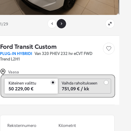
1/29
Ford Transit Custom
Tallenna auto
PLUG-IN HYBRIDI
Van 320 PHEV 232 hv eCVT FWD
Trend L2H1
Vaasa
Vaihda rahoitukseen
Käteinen valittu
Vaihda rahoitukseen
50 229,00 €
751,09 € / kk
Rekisterinumero
Kilometrit