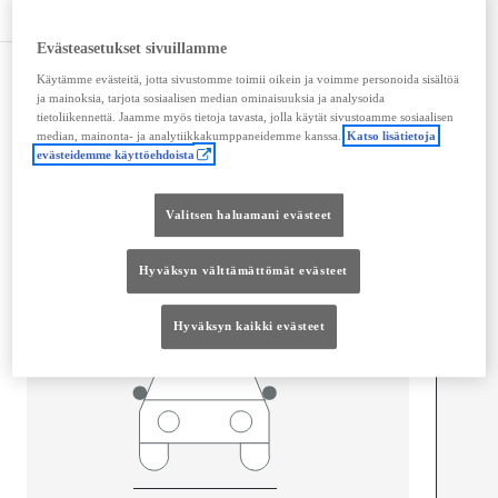
Tekniset tiedot
Evästeasetukset sivuillamme
Mitat ja tilavuus
Käytämme evästeitä, jotta sivustomme toimii oikein ja voimme personoida sisältöä
ja mainoksia, tarjota sosiaalisen median ominaisuuksia ja analysoida
Ovet
6
tietoliikennettä. Jaamme myös tietoja tavasta, jolla käytät sivustoamme sosiaalisen
median, mainonta- ja analytiikkakumppaneidemme kanssa.
Katso lisätietoja
Istuimet
3
evästeidemme käyttöehdoista
Valitsen haluamani evästeet
Hyväksyn välttämättömät evästeet
Hyväksyn kaikki evästeet