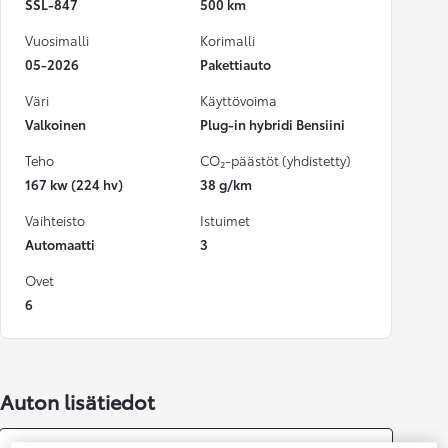
SSL-847
500 km
Vuosimalli
Korimalli
05-2026
Pakettiauto
Väri
Käyttövoima
Valkoinen
Plug-in hybridi Bensiini
Teho
CO₂-päästöt (yhdistetty)
167 kw (224 hv)
38 g/km
Vaihteisto
Istuimet
Automaatti
3
Ovet
6
Auton lisätiedot