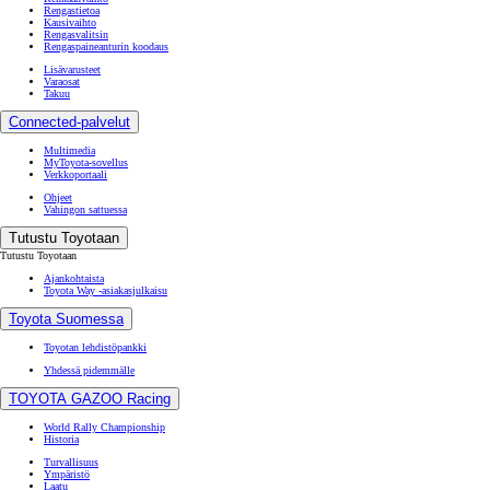
Rengastietoa
Kausivaihto
Rengasvalitsin
Rengaspaineanturin koodaus
Lisävarusteet
Varaosat
Takuu
Connected-palvelut
Multimedia
MyToyota-sovellus
Verkkoportaali
Ohjeet
Vahingon sattuessa
Tutustu Toyotaan
Tutustu Toyotaan
Ajankohtaista
Toyota Way -asiakasjulkaisu
Toyota Suomessa
Toyotan lehdistöpankki
Yhdessä pidemmälle
TOYOTA GAZOO Racing
World Rally Championship
Historia
Turvallisuus
Ympäristö
Laatu