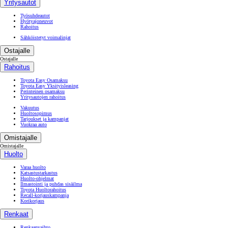
Yritysautot
Työsuhdeautot
Hyötyajoneuvot
Rahoitus
Sähköistetyt voimalinjat
Ostajalle
Ostajalle
Rahoitus
Toyota Easy Osamaksu
Toyota Easy Yksityisleasing
Perinteinen osamaksu
Yritysautojen rahoitus
Vakuutus
Huoltosopimus
Tarjoukset ja kampanjat
Vuokraa auto
Omistajalle
Omistajalle
Huolto
Varaa huolto
Katsastustarkastus
Huolto-ohjelmat
Ilmastointi ja puhdas sisäilma
Toyota Huoltorahoitus
Recall-korjauskampanja
Korikorjaus
Renkaat
Renkaanvaihto