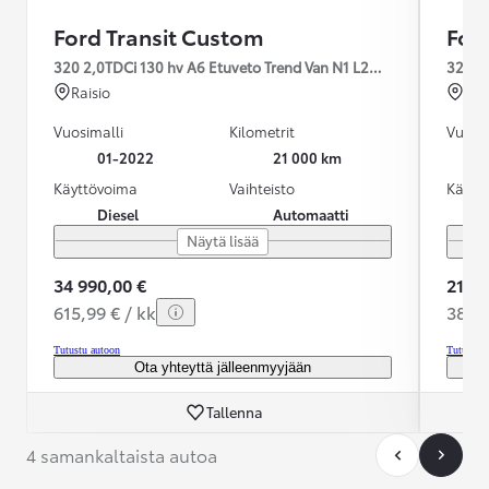
Ford Transit Custom
For
320 2,0TDCi 130 hv A6 Etuveto Trend Van N1 L2H1 - Vähän ajettu/
320 2,
Raisio
Sei
Vuosimalli
Kilometrit
Vuosim
01-2022
21 000 km
Käyttövoima
Vaihteisto
Käytt
Diesel
Automaatti
Näytä lisää
34 990,00 €
21 90
615,99 € / kk
388,1
Tutustu autoon
Tutustu 
Ota yhteyttä jälleenmyyjään
Tallenna
4 samankaltaista autoa