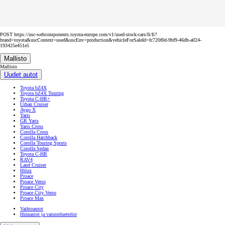
POST https://usc-webcomponents.toyota-europe.com/v1/used-stock-cars/fi/fi?
brand=toyota&uscContext=used&uscEnv=production&vehicleForSaleId=fc720f0d-9bf9-46db-a024-
193425e451e5
Mallisto
Mallisto
Uudet autot
Toyota bZ4X
Toyota bZ4X Touring
Toyota C-HR+
Urban Cruiser
Aygo X
Yaris
GR Yaris
Yaris Cross
Corolla Cross
Corolla Hatchback
Corolla Touring Sports
Corolla Sedan
Toyota C-HR
RAV4
Land Cruiser
Hilux
Proace
Proace Verso
Proace City
Proace City Verso
Proace Max
Vaihtoautot
Hinnastot ja varusteluettelot