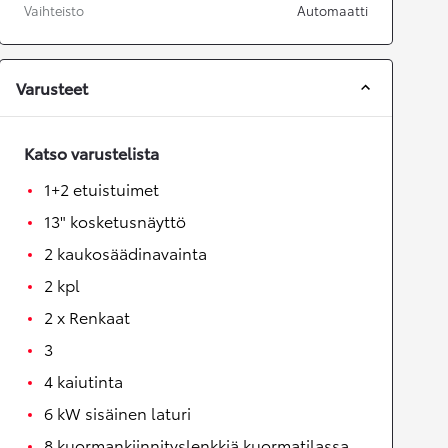
Vaihteisto
Automaatti
Varusteet
Katso varustelista
1+2 etuistuimet
13" kosketusnäyttö
2 kaukosäädinavainta
2 kpl
2 x Renkaat
3
4 kaiutinta
6 kW sisäinen laturi
8 kuormankiinnityslenkkiä kuormatilassa