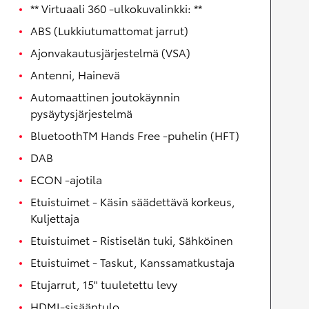
** Virtuaali 360 -ulkokuvalinkki: **
ABS (Lukkiutumattomat jarrut)
Ajonvakautusjärjestelmä (VSA)
Antenni, Hainevä
Automaattinen joutokäynnin
pysäytysjärjestelmä
BluetoothTM Hands Free -puhelin (HFT)
DAB
ECON -ajotila
Etuistuimet - Käsin säädettävä korkeus,
Kuljettaja
Etuistuimet - Ristiselän tuki, Sähköinen
Etuistuimet - Taskut, Kanssamatkustaja
Etujarrut, 15" tuuletettu levy
HDMI-sisääntulo