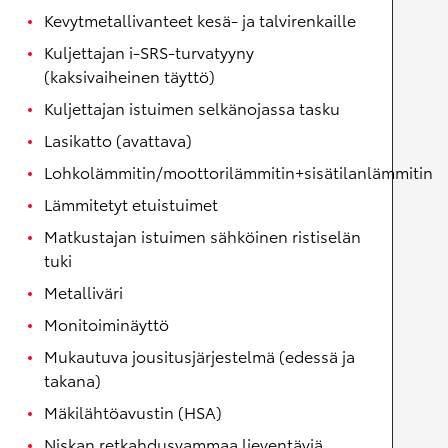
Kevytmetallivanteet kesä- ja talvirenkaille
Kuljettajan i-SRS-turvatyyny
(kaksivaiheinen täyttö)
Kuljettajan istuimen selkänojassa tasku
Lasikatto (avattava)
Lohkolämmitin/moottorilämmitin+sisätilanlämmitin
Lämmitetyt etuistuimet
Matkustajan istuimen sähköinen ristiselän
tuki
Metalliväri
Monitoiminäyttö
Mukautuva jousitusjärjestelmä (edessä ja
takana)
Mäkilähtöavustin (HSA)
Niskan retkahdusvammaa lieventäviä