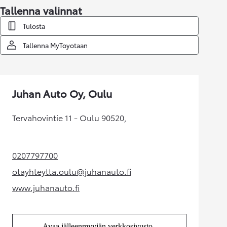
Tallenna valinnat
Tulosta
Tallenna MyToyotaan
Juhan Auto Oy, Oulu
Tervahovintie 11 - Oulu 90520,
0207797700
(Aukeaa uudessa välilehdessä)
otayhteytta.oulu@juhanauto.fi
(Aukeaa uudessa välilehdessä)
www.juhanauto.fi
(Aukeaa uudessa välilehdessä)
Avaa jälleenmyyjän verkkosivusto