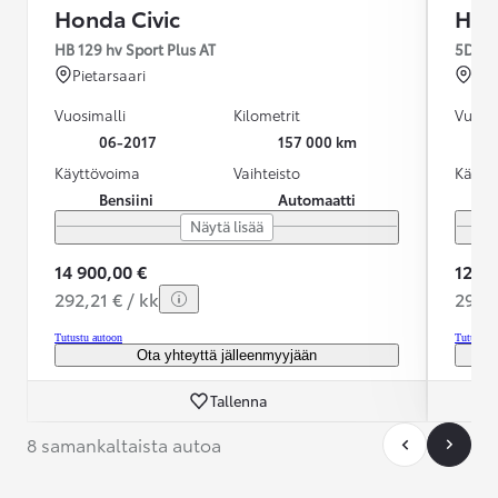
Honda Civic
Hon
HB 129 hv Sport Plus AT
5D 1,4
Pietarsaari
Vaa
Vuosimalli
Kilometrit
Vuosim
06-2017
157 000 km
Käyttövoima
Vaihteisto
Käytt
Bensiini
Automaatti
Näytä lisää
14 900,00 €
12 89
292,21 € / kk
291,4
Tutustu autoon
Tutustu 
Ota yhteyttä jälleenmyyjään
Tallenna
8 samankaltaista autoa