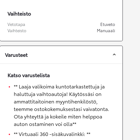
Vaihteisto
Vetotapa
Etuveto
Vaihteisto
Manuaali
Varusteet
Katso varustelista
** Laaja valikoima kuntotarkastettuja ja
haluttuja vaihtoautoja! Käytössäsi on
ammattitaitoinen myyntihenkilöstö,
teemme ostokokemuksestasi vaivatonta.
Ota yhteyttä ja kokeile miten helppoa
auton ostaminen voi olla**
** Virtuaali 360 -sisäkuvalinkki: **