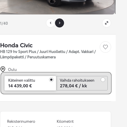
1/40
Honda Civic
Tallenna auto
HB 129 hv Sport Plus / Juuri Huollettu / Adapt. Vakkari /
Lämpöpaketti / Peruutuskamera
Oulu
Vaihda rahoitukseen
Käteinen valittu
Vaihda rahoitukseen
14 439,00 €
278,04 € / kk
Rekisterinumero
Kilometrit