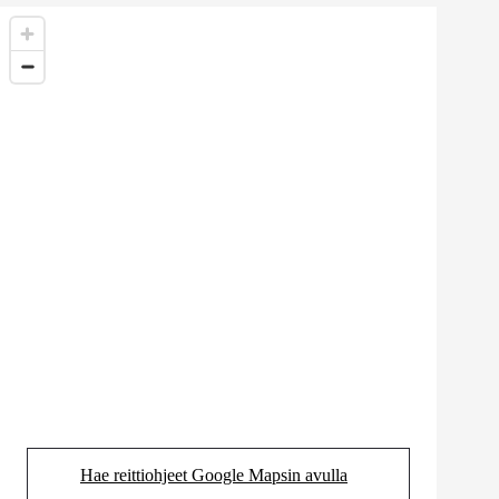
Hae reittiohjeet Google Mapsin avulla
(Aukeaa uudessa välilehdessä)