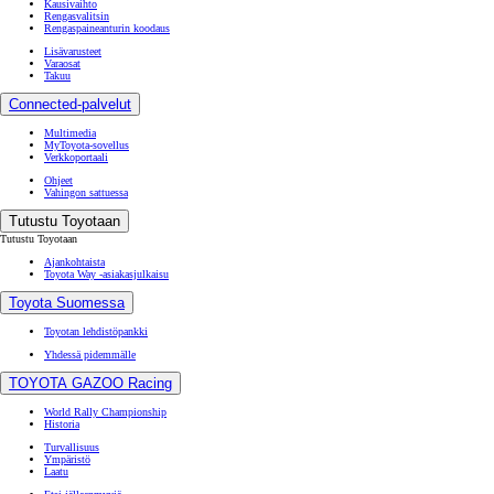
Kausivaihto
Rengasvalitsin
Rengaspaineanturin koodaus
Lisävarusteet
Varaosat
Takuu
Connected-palvelut
Multimedia
MyToyota-sovellus
Verkkoportaali
Ohjeet
Vahingon sattuessa
Tutustu Toyotaan
Tutustu Toyotaan
Ajankohtaista
Toyota Way -asiakasjulkaisu
Toyota Suomessa
Toyotan lehdistöpankki
Yhdessä pidemmälle
TOYOTA GAZOO Racing
World Rally Championship
Historia
Turvallisuus
Ympäristö
Laatu