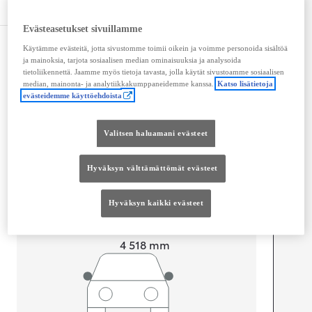
Tekniset tiedot
Evästeasetukset sivuillamme
Mitat ja tilavuus
Käytämme evästeitä, jotta sivustomme toimii oikein ja voimme personoida sisältöä
ja mainoksia, tarjota sosiaalisen median ominaisuuksia ja analysoida
tietoliikennettä. Jaamme myös tietoja tavasta, jolla käytät sivustoamme sosiaalisen
Ovet
4
median, mainonta- ja analytiikkakumppaneidemme kanssa.
Katso lisätietoja
Istuimet
5
evästeidemme käyttöehdoista
Tavaratilan tilavuus
478
L
Valitsen haluamani evästeet
Hyväksyn välttämättömät evästeet
Hyväksyn kaikki evästeet
Pituus
4 518
mm