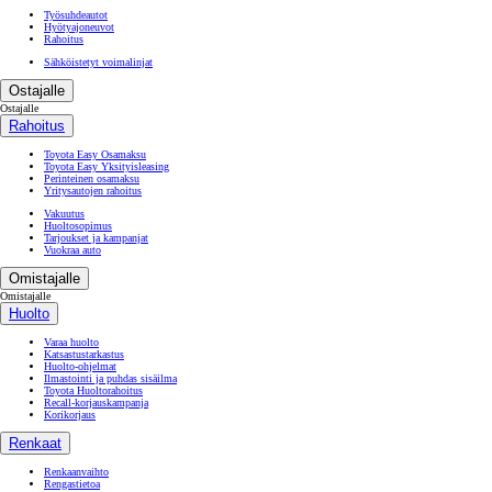
Työsuhdeautot
Hyötyajoneuvot
Rahoitus
Sähköistetyt voimalinjat
Ostajalle
Ostajalle
Rahoitus
Toyota Easy Osamaksu
Toyota Easy Yksityisleasing
Perinteinen osamaksu
Yritysautojen rahoitus
Vakuutus
Huoltosopimus
Tarjoukset ja kampanjat
Vuokraa auto
Omistajalle
Omistajalle
Huolto
Varaa huolto
Katsastustarkastus
Huolto-ohjelmat
Ilmastointi ja puhdas sisäilma
Toyota Huoltorahoitus
Recall-korjauskampanja
Korikorjaus
Renkaat
Renkaanvaihto
Rengastietoa