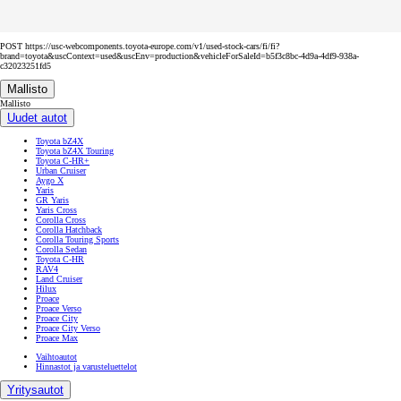
POST https://usc-webcomponents.toyota-europe.com/v1/used-stock-cars/fi/fi?
brand=toyota&uscContext=used&uscEnv=production&vehicleForSaleId=b5f3c8bc-4d9a-4df9-938a-
c32023251fd5
Mallisto
Mallisto
Uudet autot
Toyota bZ4X
Toyota bZ4X Touring
Toyota C-HR+
Urban Cruiser
Aygo X
Yaris
GR Yaris
Yaris Cross
Corolla Cross
Corolla Hatchback
Corolla Touring Sports
Corolla Sedan
Toyota C-HR
RAV4
Land Cruiser
Hilux
Proace
Proace Verso
Proace City
Proace City Verso
Proace Max
Vaihtoautot
Hinnastot ja varusteluettelot
Yritysautot