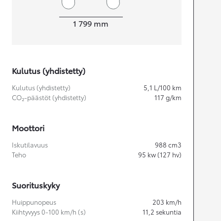
Leveys
1 799
mm
Kulutus (yhdistetty)
Kulutus (yhdistetty)
5,1
L/100 km
CO₂-päästöt (yhdistetty)
117
g/km
Moottori
Iskutilavuus
988
cm3
Teho
95
kw (127 hv)
Suorituskyky
Huippunopeus
203
km/h
Kiihtyvyys 0-100 km/h (s)
11,2
sekuntia