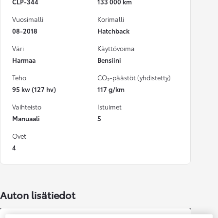
CLP-344
133 000 km
Vuosimalli
Korimalli
08-2018
Hatchback
Väri
Käyttövoima
Harmaa
Bensiini
Teho
CO₂-päästöt (yhdistetty)
95 kw (127 hv)
117 g/km
Vaihteisto
Istuimet
Manuaali
5
Ovet
4
Auton lisätiedot