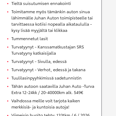
Tieltä suisutumisen ennakointi
Toimitamme myös tämänkin auton sinua
lähimmälle Juhan Auton toimipisteelle tai
tarvittaessa kotiisi nopealla aikataululla -
kysy lisää myyjältä tai klikkaa
Tummennetut lasit
Turvatyynyt - Kanssamatkustajan SRS
Turvatyyny katkaisijalla
Turvatyynyt - Sivulla, edessä
Turvatyynyt - Verhot, edessä ja takana
Tuulilasinpyyhkimissä sadetunnistin
Tähän autoon saatavilla Juhan Auto -Turva
Extra 12-24kk / 20-40000km alk. 549€
Vaihdossa meille voit tarjota kaiken
merkkisiä- ja kuntoisia autoja!
Viimeisin huolto tehty: 133tkm / 6 / 2026