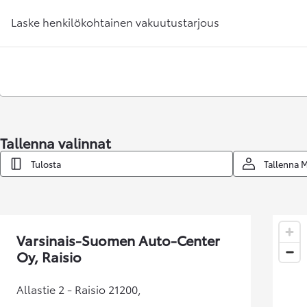
Laske henkilökohtainen vakuutustarjous
Tallenna valinnat
Tulosta
Tallenna 
Alkaen
tai kuukausierä
RAV4
LADATTAVA HYBRIDI
Varsinais-Suomen Auto-Center
Oy, Raisio
Allastie 2 - Raisio 21200,