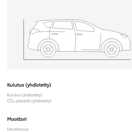
Yaris Cross
HYBRIDI
Tulossa pian
Kulutus (yhdistetty)
Kulutus (yhdistetty)
CO₂-päästöt (yhdistetty)
Moottori
Iskutilavuus