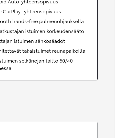
oid Auto-yhteensopivuus
e CarPlay -yhteensopivuus
tooth hands-free puheenohjauksella
atkustajan istuimen korkeudensäätö
ttajan istuimen sähkösäädöt
tettävät takaistuimet reunapaikoilla
stuimen selkänojan taitto 60/40 -
eessa