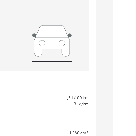
1,3
L/100 km
31
g/km
1 580
cm3