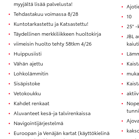
myyjältä lisää palvelusta!
Ajot
Tehdastakuu voimassa 8/28
10
Kuntotarkastettu ja Katsastettu!
25" -
Täydellinen merkkiliikkeen huoltokirja
JBL a
viimeisin huolto tehty 58tkm 4/26
kaiut
Huippusiisti
Lämm
Vähän ajettu
Kaist
Lohkolämmitin
muka
Sisäpistoke
Kaist
Vetokoukku
aktii
Kahdet renkaat
Nope
tunni
Aluvanteet kesä-ja talvirenkaissa
Ajova
Navigointijärjestelmä
kakso
Euroopan ja Venäjän kartat (käyttökielinä