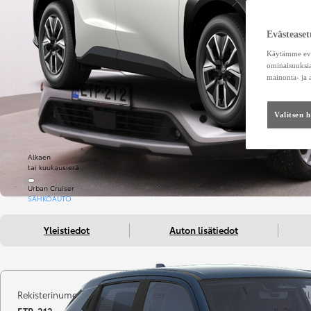
Evästeaset
Käytämme eväs
ominaisuuksia
mainonta- ja
Valitsen 
Alkaen
tai kuukausierä
Urban Cruiser
SÄHKÖAUTO
Yleistiedot
Auton lisätiedot
Rekisterinumero
Kilometrit
Vuosimall