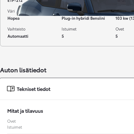
ETP-212
59 000 km
08-2021
Väri
Käyttövoima
Teho
Hopea
Plug-in hybridi Bensiini
103 kw (1
Vaihteisto
Istuimet
Ovet
Automaatti
5
5
Auton lisätiedot
Tekniset tiedot
Mitat ja tilavuus
Ovet
Alkaen
Istuimet
tai kuukausierä