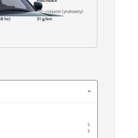
Hatchback
CO₂-päästöt (yhdistetty)
38 hv)
31 g/km
5
5