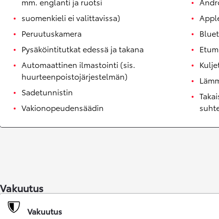
mm. englanti ja ruotsi
Andr
suomenkieli ei valittavissa)
Appl
Peruutuskamera
Blue
Pysäköintitutkat edessä ja takana
Etum
Automaattinen ilmastointi (sis.
Kulje
huurteenpoistojärjestelmän)
Lämmi
Sadetunnistin
Takai
Vakionopeudensäädin
suht
Corolla Touring Sports
HYBRIDI
Vakuutus
Vakuutus