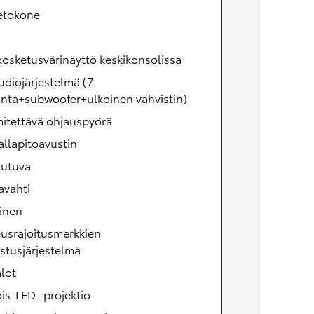
ietokone
kosketusvärinäyttö keskikonsolissa
udiojärjestelmä (7
inta+subwoofer+ulkoinen vahvistin)
itettävä ohjauspyörä
allapitoavustin
utuva
avahti
vinen
usrajoitusmerkkien
stusjärjestelmä
lot
is-LED -projektio