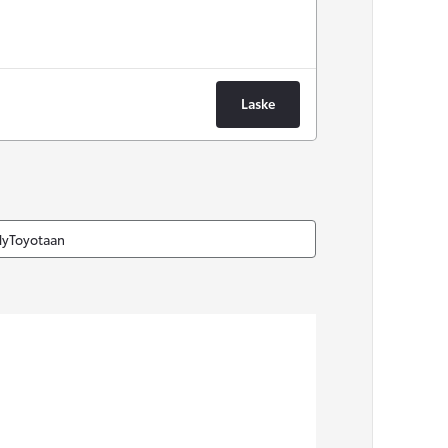
Laske
MyToyotaan