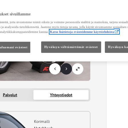
Toimi
ukset sivuillamme
KOKO
teitä, jotta sivustomme toimii oikein ja voimme personoida sisältöä ja mainoksia, tarjota sosiaa
Kätei
 ja analysoida tietoliikennettä. Jaamme myös tietoja tavasta, jolla käytät sivustoamme sosiaalisen
 analytiikkakumppaneidemme kanssa.
Katso lisätietoja evästeidemme käyttöehdoista
haluamani evästeet
Hyväksyn välttämättömät evästeet
Hyväksyn kai
Palvelut
Yhteystiedot
i
Korimalli