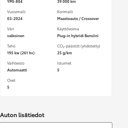
YMI-804
39 000 km
Vuosimalli
Korimalli
03-2024
Maastoauto / Crossover
Väri
Käyttövoima
valkoinen
Plug-in hybridi Bensiini
Teho
CO₂-päästöt (yhdistetty)
195 kw (261 hv)
25 g/km
Vaihteisto
Istuimet
Automaatti
5
Ovet
5
Auton lisätiedot