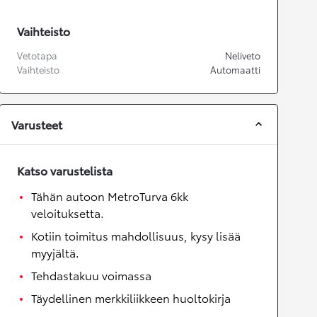
Vaihteisto
Vetotapa
Neliveto
Vaihteisto
Automaatti
Varusteet
Katso varustelista
Tähän autoon MetroTurva 6kk
veloituksetta.
Kotiin toimitus mahdollisuus, kysy lisää
myyjältä.
Tehdastakuu voimassa
Täydellinen merkkiliikkeen huoltokirja