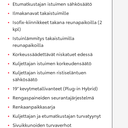
Etumatkustajan istuimen sähkösäätö
Ilmakanavat takaistuimille
Isofix-kiinnikkeet takana reunapaikoilla (2
kpl)
Istuinlämmitys takaistuimilla
reunapaikoilla
Korkeussäädettävät niskatuet edessä
Kuljettajan istuimen korkeudensäätö
Kuljettajan istuimen ristiseläntuen
sähkösäätö
19” kevytmetallivanteet (Plug-in Hybrid)
Rengaspaineiden seurantajärjestelmä
Renkaanpaikkasarja
Kuljettajan ja etumatkustajan turvatyynyt
Sivuikkunoiden turvaverhot