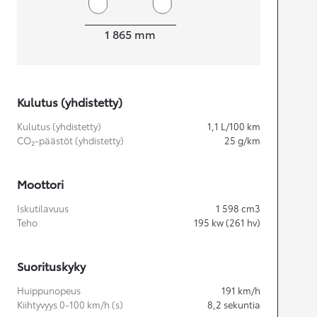
Leveys
1 865
mm
Kulutus (yhdistetty)
Kulutus (yhdistetty)
1,1
L/100 km
CO₂-päästöt (yhdistetty)
25
g/km
Moottori
Iskutilavuus
1 598
cm3
Teho
195
kw (261 hv)
Suorituskyky
Huippunopeus
191
km/h
Kiihtyvyys 0-100 km/h (s)
8,2
sekuntia