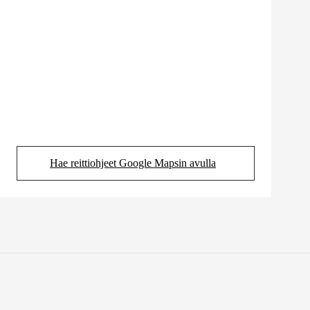
Hae reittiohjeet Google Mapsin avulla
(Aukeaa uudessa välilehdessä)