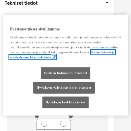
Tekniset tiedot
Mitat ja tilavuus
Evästeasetukset sivuillamme
Ovet
5
Istuimet
5
Käytämme evästeitä, jotta sivustomme toimii oikein ja voimme personoida sisältöä
ja mainoksia, tarjota sosiaalisen median ominaisuuksia ja analysoida
Tavaratilan tilavuus
540
L
tietoliikennettä. Jaamme myös tietoja tavasta, jolla käytät sivustoamme sosiaalisen
median, mainonta- ja analytiikkakumppaneidemme kanssa.
Katso lisätietoja
evästeidemme käyttöehdoista
Valitsen haluamani evästeet
mm
1 645
Korkeus
Hyväksyn välttämättömät evästeet
Pituus
4 515
mm
Hyväksyn kaikki evästeet