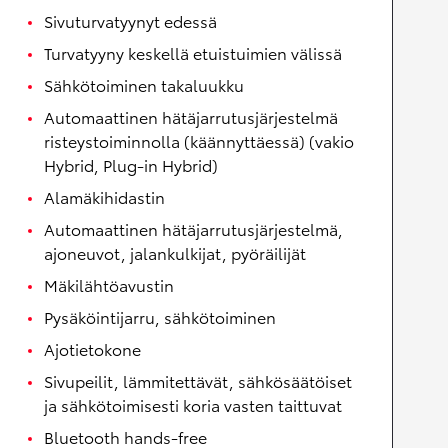
Sivuturvatyynyt edessä
Turvatyyny keskellä etuistuimien välissä
Sähkötoiminen takaluukku
Automaattinen hätäjarrutusjärjestelmä
risteystoiminnolla (käännyttäessä) (vakio
Hybrid, Plug-in Hybrid)
Alamäkihidastin
Automaattinen hätäjarrutusjärjestelmä,
ajoneuvot, jalankulkijat, pyöräilijät
Mäkilähtöavustin
Pysäköintijarru, sähkötoiminen
Ajotietokone
Sivupeilit, lämmitettävät, sähkösäätöiset
ja sähkötoimisesti koria vasten taittuvat
Bluetooth hands-free