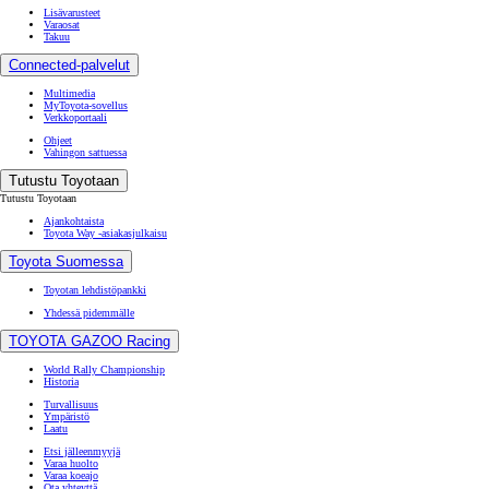
Lisävarusteet
Varaosat
Takuu
Connected-palvelut
Multimedia
MyToyota-sovellus
Verkkoportaali
Ohjeet
Vahingon sattuessa
Tutustu Toyotaan
Tutustu Toyotaan
Ajankohtaista
Toyota Way -asiakasjulkaisu
Toyota Suomessa
Toyotan lehdistöpankki
Yhdessä pidemmälle
TOYOTA GAZOO Racing
World Rally Championship
Historia
Turvallisuus
Ympäristö
Laatu
Etsi jälleenmyyjä
Varaa huolto
Varaa koeajo
Ota yhteyttä