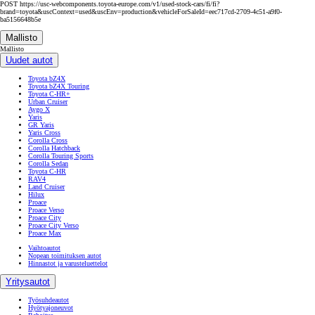
POST https://usc-webcomponents.toyota-europe.com/v1/used-stock-cars/fi/fi?
brand=toyota&uscContext=used&uscEnv=production&vehicleForSaleId=eec717cd-2709-4c51-a9f0-
ba5156648b5e
Mallisto
Mallisto
Uudet autot
Toyota bZ4X
Toyota bZ4X Touring
Toyota C-HR+
Urban Cruiser
Aygo X
Yaris
GR Yaris
Yaris Cross
Corolla Cross
Corolla Hatchback
Corolla Touring Sports
Corolla Sedan
Toyota C-HR
RAV4
Land Cruiser
Hilux
Proace
Proace Verso
Proace City
Proace City Verso
Proace Max
Vaihtoautot
Nopean toimituksen autot
Hinnastot ja varusteluettelot
Yritysautot
Työsuhdeautot
Hyötyajoneuvot