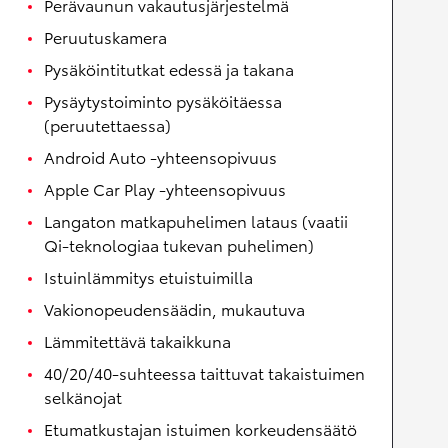
Perävaunun vakautusjärjestelmä
Peruutuskamera
Pysäköintitutkat edessä ja takana
Pysäytystoiminto pysäköitäessa
(peruutettaessa)
Android Auto -yhteensopivuus
Apple Car Play -yhteensopivuus
Langaton matkapuhelimen lataus (vaatii
Qi-teknologiaa tukevan puhelimen)
Istuinlämmitys etuistuimilla
Vakionopeudensäädin, mukautuva
Lämmitettävä takaikkuna
40/20/40-suhteessa taittuvat takaistuimen
selkänojat
Etumatkustajan istuimen korkeudensäätö