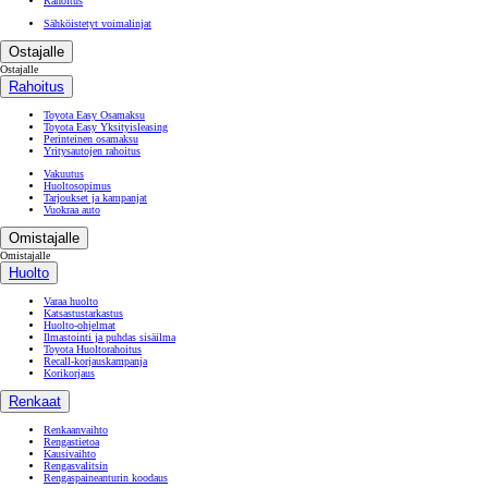
Rahoitus
Sähköistetyt voimalinjat
Ostajalle
Ostajalle
Rahoitus
Toyota Easy Osamaksu
Toyota Easy Yksityisleasing
Perinteinen osamaksu
Yritysautojen rahoitus
Vakuutus
Huoltosopimus
Tarjoukset ja kampanjat
Vuokraa auto
Omistajalle
Omistajalle
Huolto
Varaa huolto
Katsastustarkastus
Huolto-ohjelmat
Ilmastointi ja puhdas sisäilma
Toyota Huoltorahoitus
Recall-korjauskampanja
Korikorjaus
Renkaat
Renkaanvaihto
Rengastietoa
Kausivaihto
Rengasvalitsin
Rengaspaineanturin koodaus