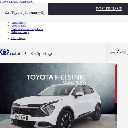
Siirry sisältöön
(Paina Enter)
Ota yhteyttä
DEALER NAME
Sulje
Etsi Toyota-jälleenmyyjä
Toyota palvelee
Etsi jälleenmyyjä
Varaa koeajo
Varaa huolto
Rahoituksen asiakaspalvelu
Tilaa uutiskirje
Ota yhteyttä
Olet täällä
:
Avaa
Vaihtoautot
Kia Sportage