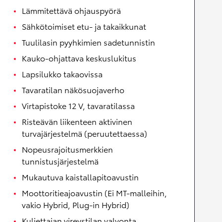
Lämmitettävä ohjauspyörä
Sähkötoimiset etu- ja takaikkunat
Tuulilasin pyyhkimien sadetunnistin
Kauko-ohjattava keskuslukitus
Lapsilukko takaovissa
Tavaratilan näkösuojaverho
Virtapistoke 12 V, tavaratilassa
Risteävän liikenteen aktivinen
turvajärjestelmä (peruutettaessa)
Nopeusrajoitusmerkkien
tunnistusjärjestelmä
Mukautuva kaistallapitoavustin
Moottoritieajoavustin (Ei MT-malleihin,
vakio Hybrid, Plug-in Hybrid)
Kuljettajan vireystilan valvonta