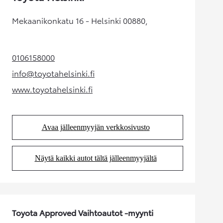
Mekaanikonkatu 16 - Helsinki 00880,
0106158000
(Aukeaa uudessa välilehdessä)
info@toyotahelsinki.fi
(Aukeaa uudessa välilehdessä)
www.toyotahelsinki.fi
(Aukeaa uudessa välilehdessä)
Avaa jälleenmyyjän verkkosivusto
(Aukeaa uudessa välilehdessä)
Näytä kaikki autot tältä jälleenmyyjältä
(Aukeaa uudessa välilehdessä)
Toyota Approved Vaihtoautot -myynti