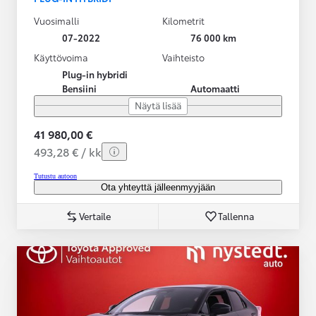
Vuosimalli
Kilometrit
07-2022
76 000 km
Käyttövoima
Vaihteisto
Plug-in hybridi
Bensiini
Automaatti
Näytä lisää
41 980,00 €
493,28 € / kk
Tutustu autoon
Ota yhteyttä jälleenmyyjään
Vertaile
Tallenna