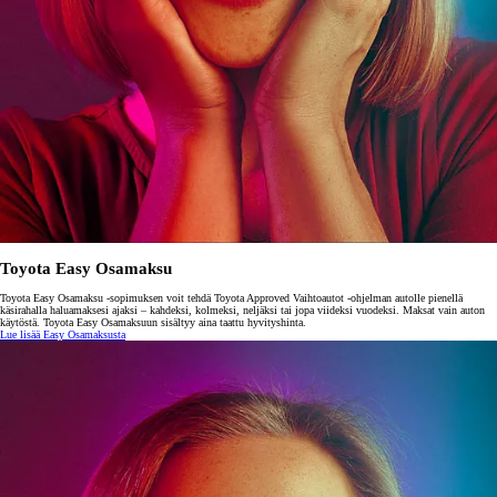
Toyota Easy Osamaksu
Toyota Easy Osamaksu -sopimuksen voit tehdä Toyota Approved Vaihtoautot -ohjelman autolle pienellä
käsirahalla haluamaksesi ajaksi – kahdeksi, kolmeksi, neljäksi tai jopa viideksi vuodeksi. Maksat vain auton
käytöstä. Toyota Easy Osamaksuun sisältyy aina taattu hyvityshinta.
Lue lisää Easy Osamaksusta