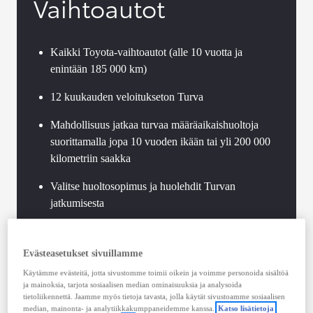
Vaihtoautot
Kaikki Toyota-vaihtoautot (alle 10 vuotta ja
enintään 185 000 km)
12 kuukauden veloitukseton Turva
Mahdollisuus jatkaa turvaa määräaikaishuoltoja
suorittamalla jopa 10 vuoden ikään tai yli 200 000
kilometriin saakka
Valitse huoltosopimus ja huolehdit Turvan
jatkumisesta
Toyota-standardien mukaan toteutettu vaihtoauton
tekninen tarkastus
Evästeasetukset sivuillamme
Käytämme evästeitä, jotta sivustomme toimii oikein ja voimme personoida sisältöä
Voimassaoleva Hybrid Health Check jokaisessa
ja mainoksia, tarjota sosiaalisen median ominaisuuksia ja analysoida
Toyota-hybridissä
tietoliikennettä. Jaamme myös tietoja tavasta, jolla käytät sivustoamme sosiaalisen
median, mainonta- ja analytiikkakumppaneidemme kanssa.
Katso lisätietoja