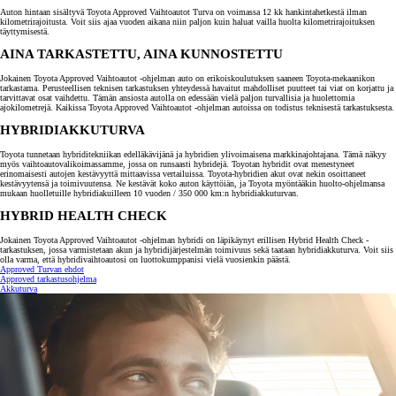
Auton hintaan sisältyvä Toyota Approved Vaihtoautot Turva on voimassa 12 kk hankintahetkestä ilman
kilometrirajoitusta. Voit siis ajaa vuoden aikana niin paljon kuin haluat vailla huolta kilometrirajoituksen
täyttymisestä.
AINA TARKASTETTU, AINA KUNNOSTETTU
Jokainen Toyota Approved Vaihtoautot -ohjelman auto on erikoiskoulutuksen saaneen Toyota-mekaanikon
tarkastama. Perusteellisen teknisen tarkastuksen yhteydessä havaitut mahdolliset puutteet tai viat on korjattu ja
tarvittavat osat vaihdettu. Tämän ansiosta autolla on edessään vielä paljon turvallisia ja huolettomia
ajokilometrejä. Kaikissa Toyota Approved Vaihtoautot -ohjelman autoissa on todistus teknisestä tarkastuksesta.
HYBRIDIAKKUTURVA
Toyota tunnetaan hybriditekniikan edelläkävijänä ja hybridien ylivoimaisena markkinajohtajana. Tämä näkyy
myös vaihtoautovalikoimassamme, jossa on runsaasti hybridejä. Toyotan hybridit ovat menestyneet
erinomaisesti autojen kestävyyttä mittaavissa vertailuissa. Toyota-hybridien akut ovat nekin osoittaneet
kestävyytensä ja toimivuutensa. Ne kestävät koko auton käyttöiän, ja Toyota myöntääkin huolto-ohjelmansa
mukaan huolletuille hybridiakuilleen 10 vuoden / 350 000 km:n hybridiakkuturvan.
HYBRID HEALTH CHECK
Jokainen Toyota Approved Vaihtoautot -ohjelman hybridi on läpikäynyt erillisen Hybrid Health Check -
tarkastuksen, jossa varmistetaan akun ja hybridijärjestelmän toimivuus sekä taataan hybridiakkuturva. Voit siis
olla varma, että hybridivaihtoautosi on luottokumppanisi vielä vuosienkin päästä.
Approved Turvan ehdot
Approved tarkastusohjelma
Akkuturva