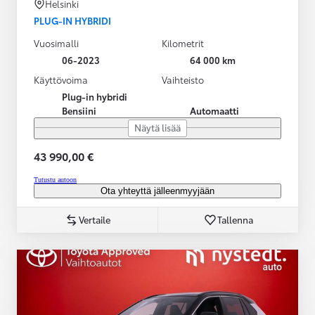
Helsinki
PLUG-IN HYBRIDI
Vuosimalli
Kilometrit
06-2023
64 000 km
Käyttövoima
Vaihteisto
Plug-in hybridi
Bensiini
Automaatti
Näytä lisää
43 990,00 €
Tutustu autoon
Ota yhteyttä jälleenmyyjään
Vertaile
Tallenna