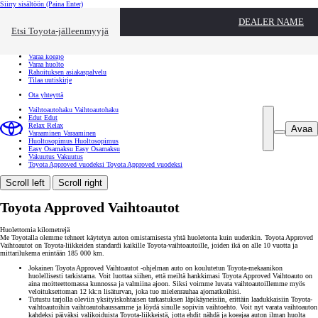
Siirry sisältöön
(Paina Enter)
Ota yhteyttä
DEALER NAME
Sulje
Etsi Toyota-jälleenmyyjä
Toyota palvelee
Etsi jälleenmyyjä
Varaa koeajo
Varaa huolto
Rahoituksen asiakaspalvelu
Tilaa uutiskirje
Ota yhteyttä
Vaihtoautohaku
Vaihtoautohaku
Edut
Edut
Relax
Relax
Avaa
Varaaminen
Varaaminen
Huoltosopimus
Huoltosopimus
Easy Osamaksu
Easy Osamaksu
Vakuutus
Vakuutus
Toyota Approved vuodeksi
Toyota Approved vuodeksi
Scroll left
Scroll right
Toyota Approved Vaihtoautot
Huolettomia kilometrejä
Me Toyotalla olemme tehneet käytetyn auton omistamisesta yhtä huoletonta kuin uudenkin. Toyota Approved
Vaihtoautot on Toyota-liikkeiden standardi kaikille Toyota-vaihtoautoille, joiden ikä on alle 10 vuotta ja
mittarilukema enintään 185 000 km.
Jokainen Toyota Approved Vaihtoautot -ohjelman auto on koulutetun Toyota-mekaanikon
huolellisesti tarkistama. Voit luottaa siihen, että meiltä hankkimasi Toyota Approved Vaihtoauto on
aina moitteettomassa kunnossa ja valmiina ajoon. Siksi voimme luvata vaihtoautoillemme myös
veloituksettoman 12 kk:n lisäturvan, joka tuo mielenrauhaa ajomatkoihisi.
Tutustu tarjolla oleviin yksityiskohtaisen tarkastuksen läpikäyneisiin, erittäin laadukkaisiin Toyota-
vaihtoautoihin vaihtoautohaussamme ja löydä sinulle sopivin vaihtoehto. Voit nyt varata vaihtoauton
kahdeksi päiväksi valikoiduista Toyota-liikkeistä, jotta ehdit nähdä ja koeajaa auton ilman huolta