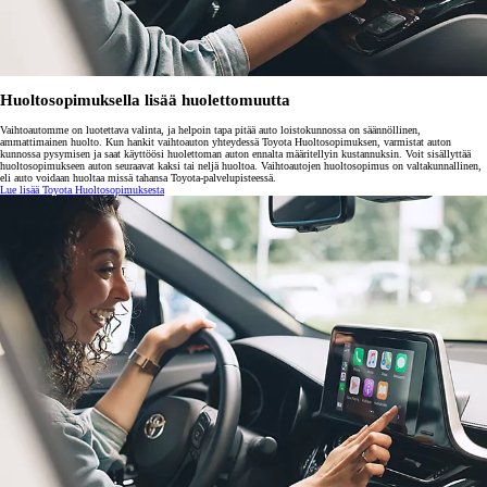
Huoltosopimuksella lisää huolettomuutta
Vaihtoautomme on luotettava valinta, ja helpoin tapa pitää auto loistokunnossa on säännöllinen,
ammattimainen huolto. Kun hankit vaihtoauton yhteydessä Toyota Huoltosopimuksen, varmistat auton
kunnossa pysymisen ja saat käyttöösi huolettoman auton ennalta määritellyin kustannuksin. Voit sisällyttää
huoltosopimukseen auton seuraavat kaksi tai neljä huoltoa. Vaihtoautojen huoltosopimus on valtakunnallinen,
eli auto voidaan huoltaa missä tahansa Toyota-palvelupisteessä.
Lue lisää Toyota Huoltosopimuksesta