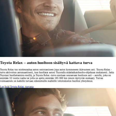
Toyota Relax – auton huoltoon sisältyvä kattava turva
Toyota Relax tuo mielenrauhaa auton omistamiseen jopa auton kymmeneen ikävuoteen asti. Toyota Relax -
turva aktivoituu automaattisesti, kun huollatat autosi Toyotalla määräaikaishuolto-ohjelman mukaisesti. Jatka
Toyotasi huollattamista meillä, ja Toyota Relax -turva uusitaan seuraavaan huoltoon asti – autolle, joka on
enintään 10 vuotta vanha tai jolla on ajettu enintään 185 000 km (ensin täyttyvän mukaan). Turvan
voimaantulo on kaikille turvaan oikeutetuille malleille veloitukseton huollon yhteydessä.
Lue lisää Toyota Relax -turvasta