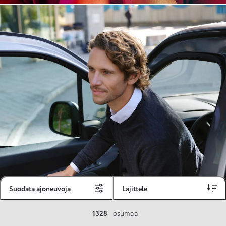
Suodata ajoneuvoja
Lajittele
Toyota Vakuutus
1328
osumaa
Toyota-asiakkaille räätälöity ja valmiiksi kilpailutettu Toyota Vakuutus on edullinen, monipuolinen ja kattava.
Se sisältää Täyskaskossa 80 %:n bonuksen ja voit hyödyntää liikennevakuutusbonuskertymäsi aina 80 %:iin