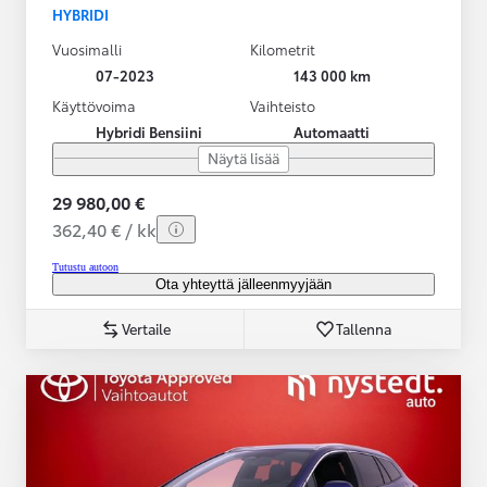
HYBRIDI
Vuosimalli
Kilometrit
07-2023
143 000 km
Käyttövoima
Vaihteisto
Hybridi Bensiini
Automaatti
Näytä lisää
29 980,00 €
362,40 € / kk
Tutustu autoon
Ota yhteyttä jälleenmyyjään
Vertaile
Tallenna