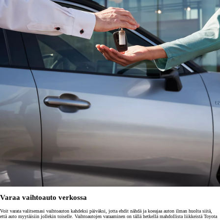
Varaa vaihtoauto verkossa
Voit varata valitsemasi vaihtoauton kahdeksi päiväksi, jotta ehdit nähdä ja koeajaa auton ilman huolta siitä,
että auto myytäisiin jollekin toiselle. Vaihtoautojen varaaminen on tällä hetkellä mahdollista liikkeistä Toyota