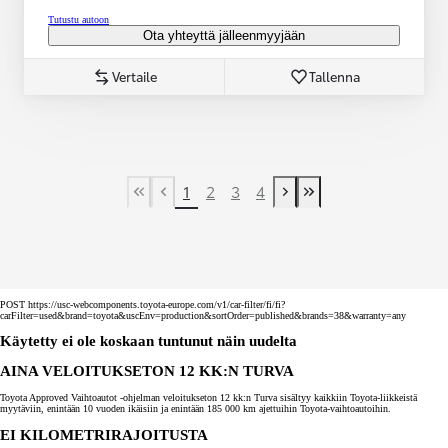
Tutustu autoon
Ota yhteyttä jälleenmyyjään
Vertaile
Tallenna
1
2
3
4
First Page
Previous page
Next page
Last Page
POST https://usc-webcomponents.toyota-europe.com/v1/car-filter/fi/fi?
carFilter=used&brand=toyota&uscEnv=production&sortOrder=published&brands=38&warranty=any
Käytetty ei ole koskaan tuntunut näin uudelta
AINA VELOITUKSETON 12 KK:N TURVA
Toyota Approved Vaihtoautot -ohjelman veloitukseton 12 kk:n Turva sisältyy kaikkiin Toyota-liikkeistä
myytäviin, enintään 10 vuoden ikäisiin ja enintään 185 000 km ajettuihin Toyota-vaihtoautoihin.
EI KILOMETRIRAJOITUSTA