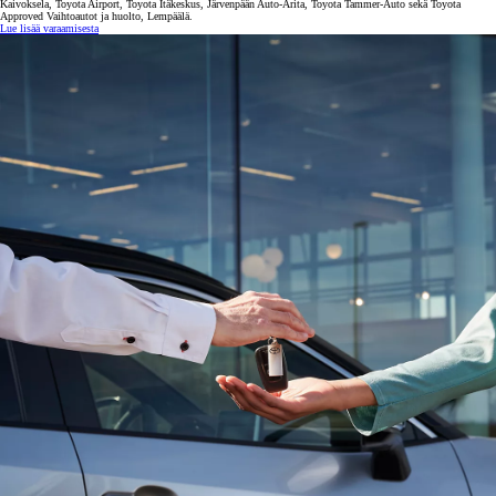
Kaivoksela, Toyota Airport, Toyota Itäkeskus, Järvenpään Auto-Arita, Toyota Tammer-Auto sekä Toyota
Approved Vaihtoautot ja huolto, Lempäälä.
Lue lisää varaamisesta