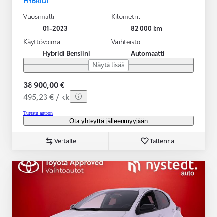
HYBRIDI
Vuosimalli
Kilometrit
01-2023
82 000 km
Käyttövoima
Vaihteisto
Hybridi Bensiini
Automaatti
Näytä lisää
38 900,00 €
495,23 € / kk
Tutustu autoon
Ota yhteyttä jälleenmyyjään
Vertaile
Tallenna