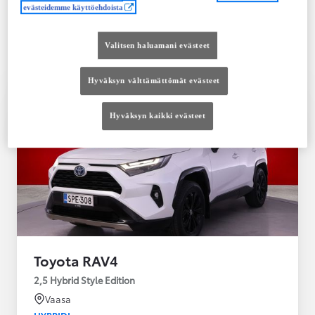
Saatavilla Easy Osamaksu -rahoitus ja Toyota
evästeidemme käyttöehdoista
Vakuutus
Valitsen haluamani evästeet
Hyväksyn välttämättömät evästeet
Hyväksyn kaikki evästeet
Toyota RAV4
2,5 Hybrid Style Edition
Vaasa