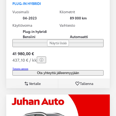
PLUG-IN HYBRIDI
Vuosimalli
Kilometrit
04-2023
89 000 km
Käyttövoima
Vaihteisto
Plug-in hybridi
Bensiini
Automaatti
Näytä lisää
41 980,00 €
437,10 € / kk
Tutustu autoon
Ota yhteyttä jälleenmyyjään
Vertaile
Tallenna