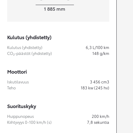
Leveys
1 885
mm
Kulutus (yhdistetty)
Kulutus (yhdistetty)
6,3
L/100 km
CO₂-päästöt (yhdistetty)
148
g/km
Moottori
Iskutilavuus
3 456
cm3
Teho
183
kw (245 hv)
Suorituskyky
Huippunopeus
200
km/h
Kiihtyvyys 0-100 km/h (s)
7,8
sekuntia