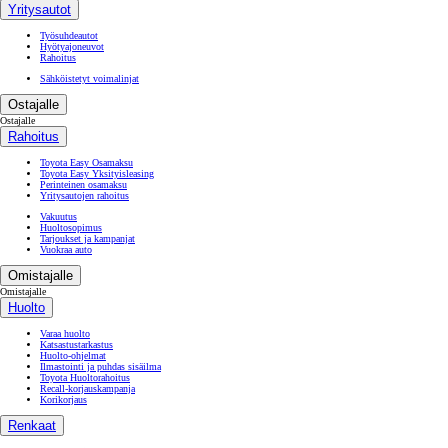
Yritysautot
Työsuhdeautot
Hyötyajoneuvot
Rahoitus
Sähköistetyt voimalinjat
Ostajalle
Ostajalle
Rahoitus
Toyota Easy Osamaksu
Toyota Easy Yksityisleasing
Perinteinen osamaksu
Yritysautojen rahoitus
Vakuutus
Huoltosopimus
Tarjoukset ja kampanjat
Vuokraa auto
Omistajalle
Omistajalle
Huolto
Varaa huolto
Katsastustarkastus
Huolto-ohjelmat
Ilmastointi ja puhdas sisäilma
Toyota Huoltorahoitus
Recall-korjauskampanja
Korikorjaus
Renkaat