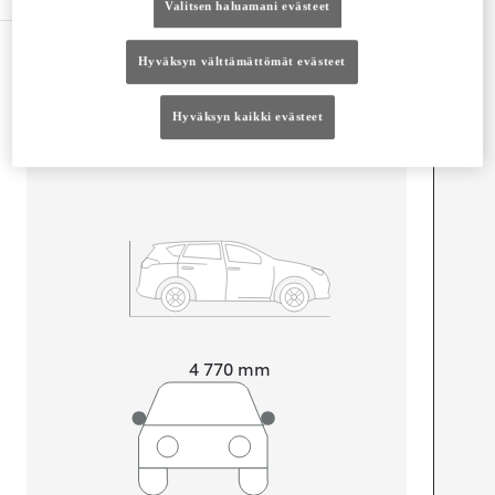
Valitsen haluamani evästeet
Mitat ja tilavuus
Hyväksyn välttämättömät evästeet
Ovet
4
Hyväksyn kaikki evästeet
Istuimet
5
Tavaratilan tilavuus
496
L
Pituus
4 770
mm