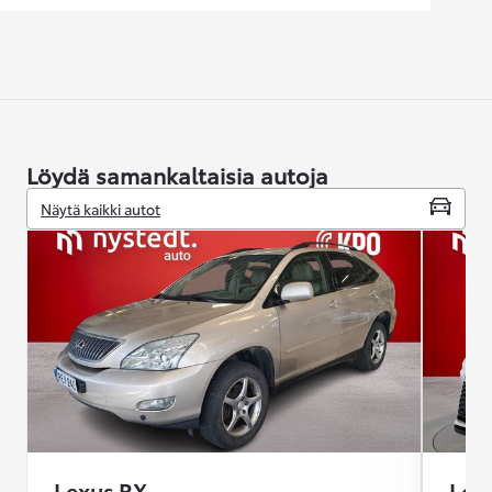
Löydä samankaltaisia autoja
Näytä kaikki autot
Lexus RX
Lex