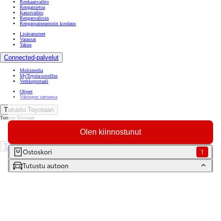
Renkaanvaihto
Rengastietoa
Kausivaihto
Rengasvalitsin
Rengaspaineanturin koodaus
Lisävarusteet
Varaosat
Takuu
Connected-palvelut
Multimedia
MyToyota-sovellus
Verkkoportaali
Ohjeet
Vahingon sattuessa
Tutustu Toyotaan
Tutustu Toyotaan
Ajankohtaista
Olen kiinnostunut
Toyota Way -asiakasjulkaisu
Toyota Suomessa
Ostoskori
1
Toyotan lehdistöpankki
Tutustu autoon
Yhdessä pidemmälle
TOYOTA GAZOO Racing
World Rally Championship
Historia
Turvallisuus
Ympäristö