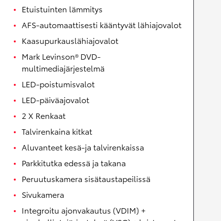
Etuistuinten lämmitys
AFS-automaattisesti kääntyvät lähiajovalot
Kaasupurkauslähiajovalot
Mark Levinson® DVD-
multimediajärjestelmä
LED-poistumisvalot
LED-päiväajovalot
2 X Renkaat
Talvirenkaina kitkat
Aluvanteet kesä-ja talvirenkaissa
Parkkitutka edessä ja takana
Peruutuskamera sisätaustapeilissä
Sivukamera
Integroitu ajonvakautus (VDIM) +