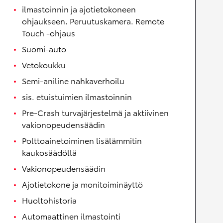
ilmastoinnin ja ajotietokoneen
ohjaukseen. Peruutuskamera. Remote
Touch -ohjaus
Suomi-auto
Vetokoukku
Semi-aniline nahkaverhoilu
sis. etuistuimien ilmastoinnin
Pre-Crash turvajärjestelmä ja aktiivinen
vakionopeudensäädin
Polttoainetoiminen lisälämmitin
kaukosäädöllä
Vakionopeudensäädin
Ajotietokone ja monitoiminäyttö
Huoltohistoria
Automaattinen ilmastointi