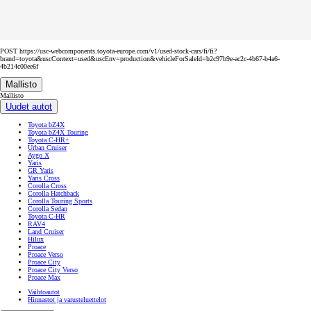
POST https://usc-webcomponents.toyota-europe.com/v1/used-stock-cars/fi/fi?
brand=toyota&uscContext=used&uscEnv=production&vehicleForSaleId=b2c97b9e-ac2c-4b67-b4a6-
4b214c00ee6f
Mallisto
Mallisto
Uudet autot
Toyota bZ4X
Toyota bZ4X Touring
Toyota C-HR+
Urban Cruiser
Aygo X
Yaris
GR Yaris
Yaris Cross
Corolla Cross
Corolla Hatchback
Corolla Touring Sports
Corolla Sedan
Toyota C-HR
RAV4
Land Cruiser
Hilux
Proace
Proace Verso
Proace City
Proace City Verso
Proace Max
Vaihtoautot
Hinnastot ja varusteluettelot