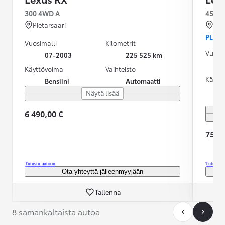
300 4WD A
450H+
Pietarsaari
Kok
PLUG-
Vuosimalli
Kilometrit
Vuosim
07-2003
225 525 km
Käyttövoima
Vaihteisto
Käytt
Bensiini
Automaatti
Näytä lisää
6 490,00 €
75 90
Tutustu autoon
Tutustu 
Ota yhteyttä jälleenmyyjään
Tallenna
8 samankaltaista autoa