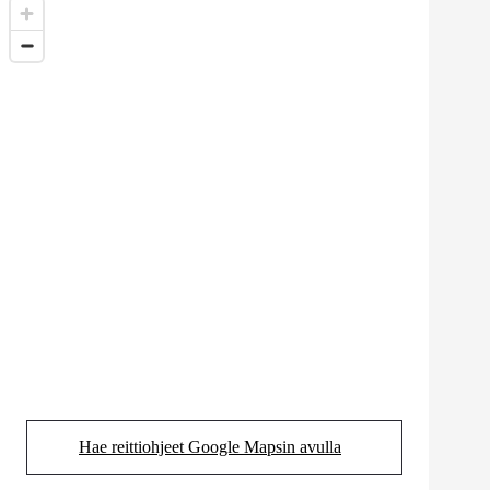
Hae reittiohjeet Google Mapsin avulla
(Aukeaa uudessa välilehdessä)