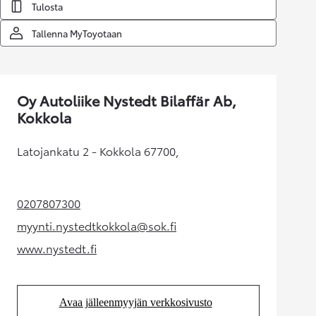
Tulosta
Tallenna MyToyotaan
Oy Autoliike Nystedt Bilaffär Ab,
Kokkola
Latojankatu 2 - Kokkola 67700,
0207807300
(Aukeaa uudessa välilehdessä)
myynti.nystedtkokkola@sok.fi
(Aukeaa uudessa välilehdessä)
www.nystedt.fi
(Aukeaa uudessa välilehdessä)
Avaa jälleenmyyjän verkkosivusto
(Aukeaa uudessa välilehdessä)