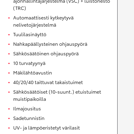
ajonhallintajärjestelmä (VSC) + luistonesto
(TRC)
Automaattisesti kytkeytyvä
nelivetojärjestelmä
Tuulilasinäyttö
Nahkapäällysteinen ohjauspyörä
Sähkösäätöinen ohjauspyörä
10 turvatyynyä
Mäkilähtöavustin
40/20/40 taittuvat takaistuimet
Sähkösäätöiset (10-suunt.) etuistuimet
muistipaikoilla
Ilmajousitus
Sadetunnistin
UV- ja lämpöeristetyt värilasit