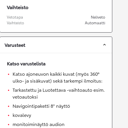
Vaihteisto
Vetotapa
Neliveto
Vaihteisto
Automaatti
Varusteet
Katso varustelista
Katso ajoneuvon kaikki kuvat (myös 360°
ulko- ja sisäkuvat) sekä tarkempi ilmoitus:
Tarkastettu ja Luotettava -vaihtoauto esim.
vetoautoksi
Navigointipaketti 8" näyttö
kovalevy
monitoiminäyttö audion