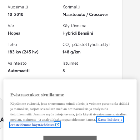
Vuosimalli
Korimalli
10-2010
Maastoauto / Crossover
Väri
Käyttövoima
Hopea
Hybridi Bensiini
Teho
CO₂-päästöt (yhdistetty)
183 kw (245 hv)
148 g/km
Vaihteisto
Istuimet
Automaatti
5
Ovet
4
Evästeasetukset sivuillamme
Käytämme evästeitä, jotta sivustomme toimii oikein ja voimme personoida sisältöä
ja mainoksia, tarjota sosiaalisen median ominaisuuksia ja analysoida
tietoliikennettä. Jaamme myös tietoja tavasta, jolla käytät sivustoamme sosiaalisen
Auton lisätiedot
median, mainonta- ja analytiikkakumppaneidemme kanssa.
Katso lisätietoja
evästeidemme käyttöehdoista
Tekniset tiedot