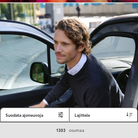
Suodata ajoneuvoja
Lajittele
Toyota Vakuutus
1303
osumaa
Toyota-asiakkaille räätälöity ja valmiiksi kilpailutettu Toyota Vakuutus on edullinen, monipuolinen ja kattava.
Se sisältää Täyskaskossa 80 %:n bonuksen ja voit hyödyntää liikennevakuutusbonuskertymäsi aina 80 %:iin