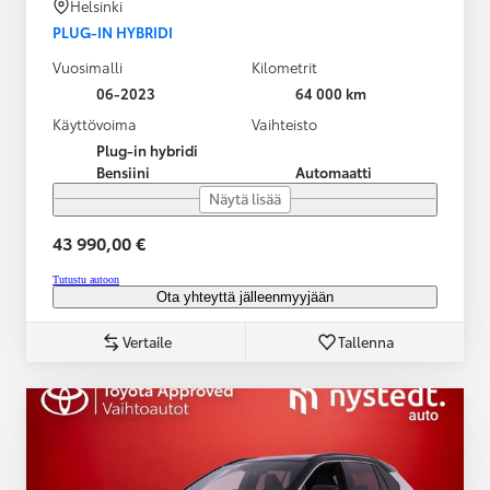
Helsinki
PLUG-IN HYBRIDI
Vuosimalli
Kilometrit
06-2023
64 000 km
Käyttövoima
Vaihteisto
Plug-in hybridi
Bensiini
Automaatti
Näytä lisää
43 990,00 €
Tutustu autoon
Ota yhteyttä jälleenmyyjään
Vertaile
Tallenna