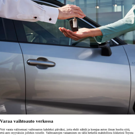
Varaa vaihtoauto verkossa
Voit varata valitsemasi vaihtoauton kahdeksi päiväksi, jotta ehdit nähdä ja koeajaa auton ilman huolta siitä,
että auto myytäisiin jollekin toiselle. Vaihtoautojen varaaminen on tällä hetkellä mahdollista liikkeistä Toyota