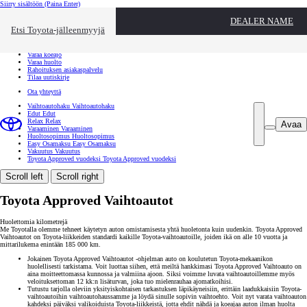
Siirry sisältöön
(Paina Enter)
Ota yhteyttä
DEALER NAME
Sulje
Etsi Toyota-jälleenmyyjä
Toyota palvelee
Etsi jälleenmyyjä
Varaa koeajo
Varaa huolto
Rahoituksen asiakaspalvelu
Tilaa uutiskirje
Ota yhteyttä
Vaihtoautohaku
Vaihtoautohaku
Edut
Edut
Relax
Relax
Avaa
Varaaminen
Varaaminen
Huoltosopimus
Huoltosopimus
Easy Osamaksu
Easy Osamaksu
Vakuutus
Vakuutus
Toyota Approved vuodeksi
Toyota Approved vuodeksi
Scroll left
Scroll right
Toyota Approved Vaihtoautot
Huolettomia kilometrejä
Me Toyotalla olemme tehneet käytetyn auton omistamisesta yhtä huoletonta kuin uudenkin. Toyota Approved
Vaihtoautot on Toyota-liikkeiden standardi kaikille Toyota-vaihtoautoille, joiden ikä on alle 10 vuotta ja
mittarilukema enintään 185 000 km.
Jokainen Toyota Approved Vaihtoautot -ohjelman auto on koulutetun Toyota-mekaanikon
huolellisesti tarkistama. Voit luottaa siihen, että meiltä hankkimasi Toyota Approved Vaihtoauto on
aina moitteettomassa kunnossa ja valmiina ajoon. Siksi voimme luvata vaihtoautoillemme myös
veloituksettoman 12 kk:n lisäturvan, joka tuo mielenrauhaa ajomatkoihisi.
Tutustu tarjolla oleviin yksityiskohtaisen tarkastuksen läpikäyneisiin, erittäin laadukkaisiin Toyota-
vaihtoautoihin vaihtoautohaussamme ja löydä sinulle sopivin vaihtoehto. Voit nyt varata vaihtoauton
kahdeksi päiväksi valikoiduista Toyota-liikkeistä, jotta ehdit nähdä ja koeajaa auton ilman huolta