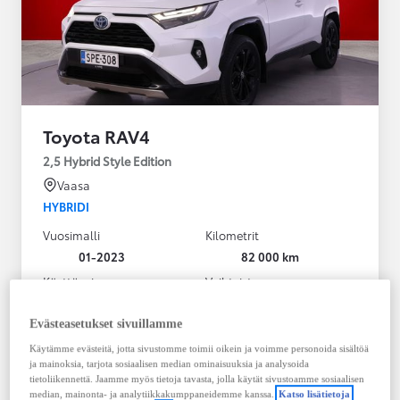
Toyota RAV4
2,5 Hybrid Style Edition
Vaasa
HYBRIDI
Vuosimalli
Kilometrit
01-2023
82 000 km
Käyttövoima
Vaihteisto
Hybridi Bensiini
Automaatti
Näytä lisää
Evästeasetukset sivuillamme
Käytämme evästeitä, jotta sivustomme toimii oikein ja voimme personoida sisältöä
38 900,00 €
ja mainoksia, tarjota sosiaalisen median ominaisuuksia ja analysoida
495,30 € / kk
tietoliikennettä. Jaamme myös tietoja tavasta, jolla käytät sivustoamme sosiaalisen
median, mainonta- ja analytiikkakumppaneidemme kanssa.
Katso lisätietoja