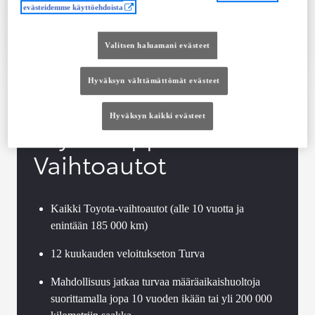
evästeidemme käyttöehdoista
Tutustu autoon
Ota yhteyttä jälleenmyyjään
Valitsen haluamani evästeet
Vertaile
Tallenna
Hyväksyn välttämättömät evästeet
Hyväksyn kaikki evästeet
Toyota Approved
Vaihtoautot
Kaikki Toyota-vaihtoautot (alle 10 vuotta ja
enintään 185 000 km)
12 kuukauden veloitukseton Turva
Mahdollisuus jatkaa turvaa määräaikaishuoltoja
suorittamalla jopa 10 vuoden ikään tai yli 200 000