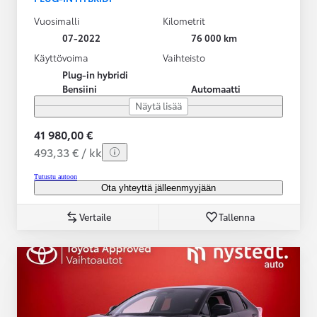
Vuosimalli
Kilometrit
07-2022
76 000 km
Käyttövoima
Vaihteisto
Plug-in hybridi
Bensiini
Automaatti
Näytä lisää
41 980,00 €
493,33 € / kk
Tutustu autoon
Ota yhteyttä jälleenmyyjään
Vertaile
Tallenna