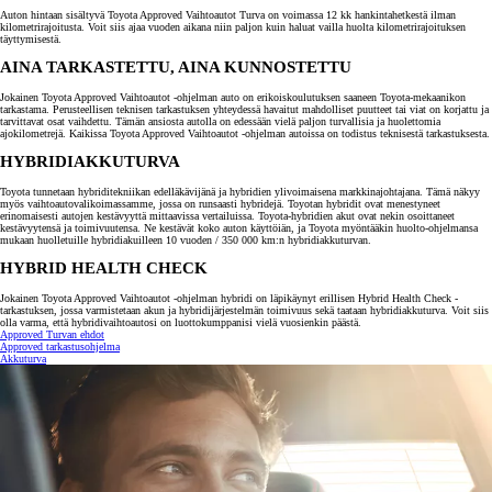
Auton hintaan sisältyvä Toyota Approved Vaihtoautot Turva on voimassa 12 kk hankintahetkestä ilman
kilometrirajoitusta. Voit siis ajaa vuoden aikana niin paljon kuin haluat vailla huolta kilometrirajoituksen
täyttymisestä.
AINA TARKASTETTU, AINA KUNNOSTETTU
Jokainen Toyota Approved Vaihtoautot -ohjelman auto on erikoiskoulutuksen saaneen Toyota-mekaanikon
tarkastama. Perusteellisen teknisen tarkastuksen yhteydessä havaitut mahdolliset puutteet tai viat on korjattu ja
tarvittavat osat vaihdettu. Tämän ansiosta autolla on edessään vielä paljon turvallisia ja huolettomia
ajokilometrejä. Kaikissa Toyota Approved Vaihtoautot -ohjelman autoissa on todistus teknisestä tarkastuksesta.
HYBRIDIAKKUTURVA
Toyota tunnetaan hybriditekniikan edelläkävijänä ja hybridien ylivoimaisena markkinajohtajana. Tämä näkyy
myös vaihtoautovalikoimassamme, jossa on runsaasti hybridejä. Toyotan hybridit ovat menestyneet
erinomaisesti autojen kestävyyttä mittaavissa vertailuissa. Toyota-hybridien akut ovat nekin osoittaneet
kestävyytensä ja toimivuutensa. Ne kestävät koko auton käyttöiän, ja Toyota myöntääkin huolto-ohjelmansa
mukaan huolletuille hybridiakuilleen 10 vuoden / 350 000 km:n hybridiakkuturvan.
HYBRID HEALTH CHECK
Jokainen Toyota Approved Vaihtoautot -ohjelman hybridi on läpikäynyt erillisen Hybrid Health Check -
tarkastuksen, jossa varmistetaan akun ja hybridijärjestelmän toimivuus sekä taataan hybridiakkuturva. Voit siis
olla varma, että hybridivaihtoautosi on luottokumppanisi vielä vuosienkin päästä.
Approved Turvan ehdot
Approved tarkastusohjelma
Akkuturva