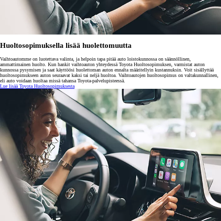
Huoltosopimuksella lisää huolettomuutta
Vaihtoautomme on luotettava valinta, ja helpoin tapa pitää auto loistokunnossa on säännöllinen,
ammattimainen huolto. Kun hankit vaihtoauton yhteydessä Toyota Huoltosopimuksen, varmistat auton
kunnossa pysymisen ja saat käyttöösi huolettoman auton ennalta määritellyin kustannuksin. Voit sisällyttää
huoltosopimukseen auton seuraavat kaksi tai neljä huoltoa. Vaihtoautojen huoltosopimus on valtakunnallinen,
eli auto voidaan huoltaa missä tahansa Toyota-palvelupisteessä.
Lue lisää Toyota Huoltosopimuksesta