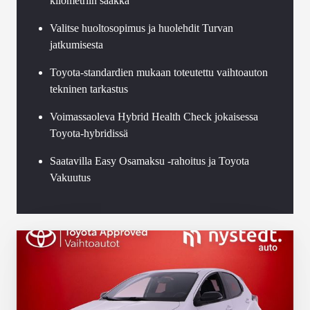
kilometriin saakka
Valitse huoltosopimus ja huolehdit Turvan
jatkumisesta
Toyota-standardien mukaan toteutettu vaihtoauton
tekninen tarkastus
Voimassaoleva Hybrid Health Check jokaisessa
Toyota-hybridissä
Saatavilla Easy Osamaksu -rahoitus ja Toyota
Vakuutus