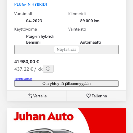
PLUG-IN HYBRIDI
Vuosimalli
Kilometrit
04-2023
89 000 km
Käyttövoima
Vaihteisto
Plug-in hybridi
Bensiini
Automaatti
Näytä lisää
41 980,00 €
437,22 € / kk
Tutustu autoon
Ota yhteyttä jälleenmyyjään
Vertaile
Tallenna