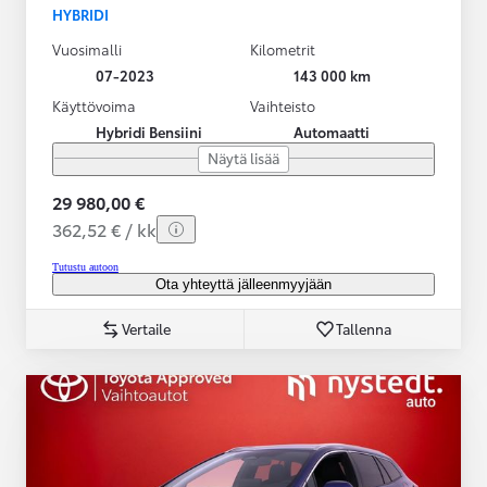
HYBRIDI
Vuosimalli
Kilometrit
07-2023
143 000 km
Käyttövoima
Vaihteisto
Hybridi Bensiini
Automaatti
Näytä lisää
29 980,00 €
362,52 € / kk
Tutustu autoon
Ota yhteyttä jälleenmyyjään
Vertaile
Tallenna