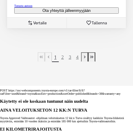
Tutustu autoon
Ota yhteyttä jälleenmyyjään
Vertaile
Tallenna
1
2
3
4
First Page
Previous page
Next page
Last Page
POST https://usc-webcomponents.toyota-europe.com/v1/car-filter/fi/fi?
carFilter=used&brand=toyota&uscEnv=production&sortOrder=published&brands=38&warranty=any
Käytetty ei ole koskaan tuntunut näin uudelta
AINA VELOITUKSETON 12 KK:N TURVA
Toyota Approved Vaihtoautot -ohjelman veloitukseton 12 kk:n Turva sisältyy kaikkiin Toyota-liikkeistä
myytäviin, enintään 10 vuoden ikäisiin ja enintään 185 000 km ajettuihin Toyota-vaihtoautoihin.
EI KILOMETRIRAJOITUSTA