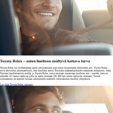
Toyota Relax – auton huoltoon sisältyvä kattava turva
Toyota Relax tuo mielenrauhaa auton omistamiseen jopa auton kymmeneen ikävuoteen asti. Toyota Relax -
turva aktivoituu automaattisesti, kun huollatat autosi Toyotalla määräaikaishuolto-ohjelman mukaisesti. Jatka
Toyotasi huollattamista meillä, ja Toyota Relax -turva uusitaan seuraavaan huoltoon asti – autolle, joka on
enintään 10 vuotta vanha tai jolla on ajettu enintään 185 000 km (ensin täyttyvän mukaan). Turvan
voimaantulo on kaikille turvaan oikeutetuille malleille veloitukseton huollon yhteydessä.
Lue lisää Toyota Relax -turvasta