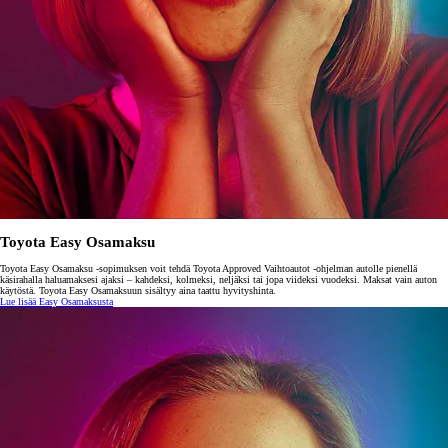
Toyota Easy Osamaksu
Toyota Easy Osamaksu -sopimuksen voit tehdä Toyota Approved Vaihtoautot -ohjelman autolle pienellä
käsirahalla haluamaksesi ajaksi – kahdeksi, kolmeksi, neljäksi tai jopa viideksi vuodeksi. Maksat vain auton
käytöstä. Toyota Easy Osamaksuun sisältyy aina taattu hyvityshinta.
Lue lisää Easy Osamaksusta