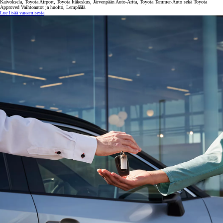
Kaivoksela, Toyota Airport, Toyota Itäkeskus, Järvenpään Auto-Arita, Toyota Tammer-Auto sekä Toyota
Approved Vaihtoautot ja huolto, Lempäälä.
Lue lisää varaamisesta