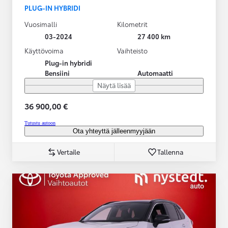
PLUG-IN HYBRIDI
Vuosimalli
Kilometrit
03-2024
27 400 km
Käyttövoima
Vaihteisto
Plug-in hybridi
Bensiini
Automaatti
Näytä lisää
36 900,00 €
Tutustu autoon
Ota yhteyttä jälleenmyyjään
Vertaile
Tallenna