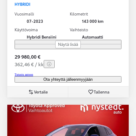
HYBRIDI
Vuosimalli
Kilometrit
07-2023
143 000 km
Käyttövoima
Vaihteisto
Hybridi Bensiini
Automaatti
Näytä lisää
29 980,00 €
362,46 € / kk
Tutustu autoon
Ota yhteyttä jälleenmyyjään
Vertaile
Tallenna