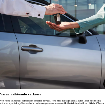
Varaa vaihtoauto verkossa
Voit varata valitsemasi vaihtoauton kahdeksi päiväksi, jotta ehdit nähdä ja koeajaa auton ilman huolta siitä,
että auto myytäisiin jollekin toiselle. Vaihtoautojen varaaminen on tällä hetkellä mahdollista liikkeistä Toyota