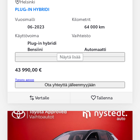
Helsinki
PLUG-IN HYBRIDI
Vuosimalli
Kilometrit
06-2023
64 000 km
Käyttövoima
Vaihteisto
Plug-in hybridi
Bensiini
Automaatti
Näytä lisää
43 990,00 €
Tutustu autoon
Ota yhteyttä jälleenmyyjään
Vertaile
Tallenna