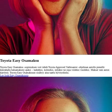
Toyota Easy Osamaksu
Toyota Easy Osamaksu -sopimuksen voit tehdä Toyota Approved Vaihtoautot -ohjelman autolle pienellä
käsirahalla haluamaksesi ajaksi – kahdeksi, kolmeksi, neljäksi tai jopa viideksi vuodeksi. Maksat vain auton
käytöstä. Toyota Easy Osamaksuun sisältyy aina taattu hyvityshinta.
Lue lisää Easy Osamaksusta