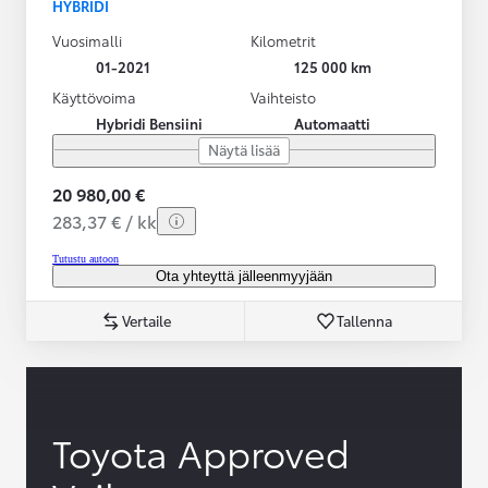
HYBRIDI
Vuosimalli
Kilometrit
01-2021
125 000 km
Käyttövoima
Vaihteisto
Hybridi Bensiini
Automaatti
Näytä lisää
20 980,00 €
283,37 € / kk
Tutustu autoon
Ota yhteyttä jälleenmyyjään
Vertaile
Tallenna
Toyota Approved