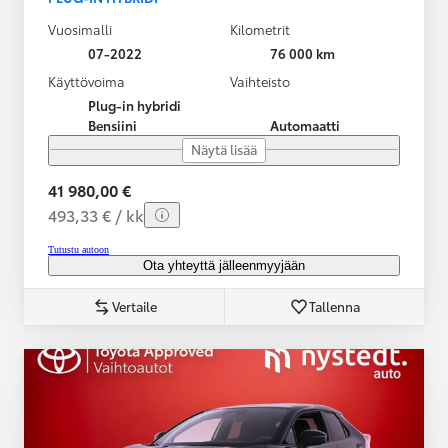
Vuosimalli
Kilometrit
07-2022
76 000 km
Käyttövoima
Vaihteisto
Plug-in hybridi
Bensiini
Automaatti
Näytä lisää
41 980,00 €
493,33 € / kk
Tutustu autoon
Ota yhteyttä jälleenmyyjään
Vertaile
Tallenna