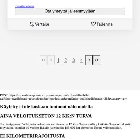
Tutustu autoon
Ota yhteyttä jälleenmyyjään
Vertaile
Tallenna
1
2
3
4
First Page
Previous page
Next page
Last Page
POST https://usc-webcomponents.toyota-europe.com/v1/car-filter/fi/fi?
carFilter=used&brand=toyota&uscEnv=production&sortOrder=published&brands=38&warranty=any
Käytetty ei ole koskaan tuntunut näin uudelta
AINA VELOITUKSETON 12 KK:N TURVA
Toyota Approved Vaihtoautot -ohjelman veloitukseton 12 kk:n Turva sisältyy kaikkiin Toyota-liikkeistä
myytäviin, enintään 10 vuoden ikäisiin ja enintään 185 000 km ajettuihin Toyota-vaihtoautoihin.
EI KILOMETRIRAJOITUSTA