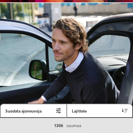
Suodata ajoneuvoja
Lajittele
Toyota Vakuutus
1306
osumaa
Toyota-asiakkaille räätälöity ja valmiiksi kilpailutettu Toyota Vakuutus on edullinen, monipuolinen ja kattava.
Se sisältää Täyskaskossa 80 %:n bonuksen ja voit hyödyntää liikennevakuutusbonuskertymäsi aina 80 %:iin