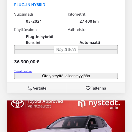
PLUG-IN HYBRIDI
Vuosimalli
Kilometrit
03-2024
27 400 km
Käyttövoima
Vaihteisto
Plug-in hybridi
Bensiini
Automaatti
Näytä lisää
36 900,00 €
Tutustu autoon
Ota yhteyttä jälleenmyyjään
Vertaile
Tallenna