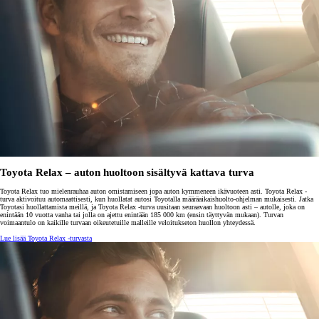
Toyota Relax – auton huoltoon sisältyvä kattava turva
Toyota Relax tuo mielenrauhaa auton omistamiseen jopa auton kymmeneen ikävuoteen asti. Toyota Relax -
turva aktivoituu automaattisesti, kun huollatat autosi Toyotalla määräaikaishuolto-ohjelman mukaisesti. Jatka
Toyotasi huollattamista meillä, ja Toyota Relax -turva uusitaan seuraavaan huoltoon asti – autolle, joka on
enintään 10 vuotta vanha tai jolla on ajettu enintään 185 000 km (ensin täyttyvän mukaan). Turvan
voimaantulo on kaikille turvaan oikeutetuille malleille veloitukseton huollon yhteydessä.
Lue lisää Toyota Relax -turvasta