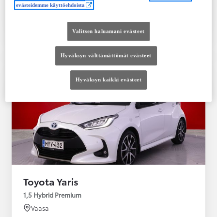
evästeidemme käyttöehdoista
Tutustu autoon
Ota yhteyttä jälleenmyyjään
Valitsen haluamani evästeet
Vertaile
Tallenna
Hyväksyn välttämättömät evästeet
Hyväksyn kaikki evästeet
Toyota Yaris
1,5 Hybrid Premium
Vaasa