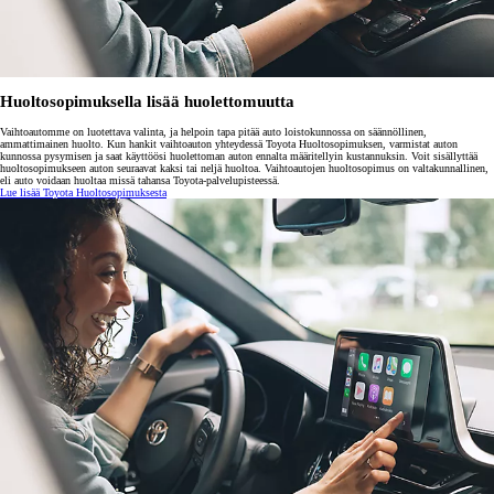
Huoltosopimuksella lisää huolettomuutta
Vaihtoautomme on luotettava valinta, ja helpoin tapa pitää auto loistokunnossa on säännöllinen,
ammattimainen huolto. Kun hankit vaihtoauton yhteydessä Toyota Huoltosopimuksen, varmistat auton
kunnossa pysymisen ja saat käyttöösi huolettoman auton ennalta määritellyin kustannuksin. Voit sisällyttää
huoltosopimukseen auton seuraavat kaksi tai neljä huoltoa. Vaihtoautojen huoltosopimus on valtakunnallinen,
eli auto voidaan huoltaa missä tahansa Toyota-palvelupisteessä.
Lue lisää Toyota Huoltosopimuksesta