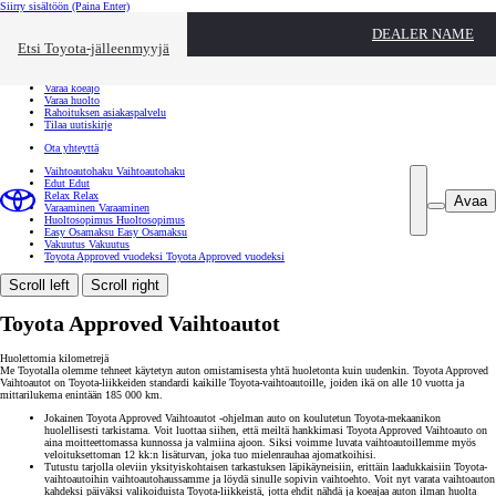
Siirry sisältöön
(Paina Enter)
Ota yhteyttä
DEALER NAME
Sulje
Etsi Toyota-jälleenmyyjä
Toyota palvelee
Etsi jälleenmyyjä
Varaa koeajo
Varaa huolto
Rahoituksen asiakaspalvelu
Tilaa uutiskirje
Ota yhteyttä
Vaihtoautohaku
Vaihtoautohaku
Edut
Edut
Relax
Relax
Avaa
Varaaminen
Varaaminen
Huoltosopimus
Huoltosopimus
Easy Osamaksu
Easy Osamaksu
Vakuutus
Vakuutus
Toyota Approved vuodeksi
Toyota Approved vuodeksi
Scroll left
Scroll right
Toyota Approved Vaihtoautot
Huolettomia kilometrejä
Me Toyotalla olemme tehneet käytetyn auton omistamisesta yhtä huoletonta kuin uudenkin. Toyota Approved
Vaihtoautot on Toyota-liikkeiden standardi kaikille Toyota-vaihtoautoille, joiden ikä on alle 10 vuotta ja
mittarilukema enintään 185 000 km.
Jokainen Toyota Approved Vaihtoautot -ohjelman auto on koulutetun Toyota-mekaanikon
huolellisesti tarkistama. Voit luottaa siihen, että meiltä hankkimasi Toyota Approved Vaihtoauto on
aina moitteettomassa kunnossa ja valmiina ajoon. Siksi voimme luvata vaihtoautoillemme myös
veloituksettoman 12 kk:n lisäturvan, joka tuo mielenrauhaa ajomatkoihisi.
Tutustu tarjolla oleviin yksityiskohtaisen tarkastuksen läpikäyneisiin, erittäin laadukkaisiin Toyota-
vaihtoautoihin vaihtoautohaussamme ja löydä sinulle sopivin vaihtoehto. Voit nyt varata vaihtoauton
kahdeksi päiväksi valikoiduista Toyota-liikkeistä, jotta ehdit nähdä ja koeajaa auton ilman huolta