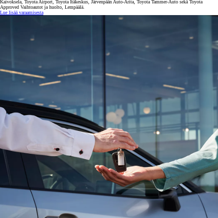
Kaivoksela, Toyota Airport, Toyota Itäkeskus, Järvenpään Auto-Arita, Toyota Tammer-Auto sekä Toyota
Approved Vaihtoautot ja huolto, Lempäälä.
Lue lisää varaamisesta