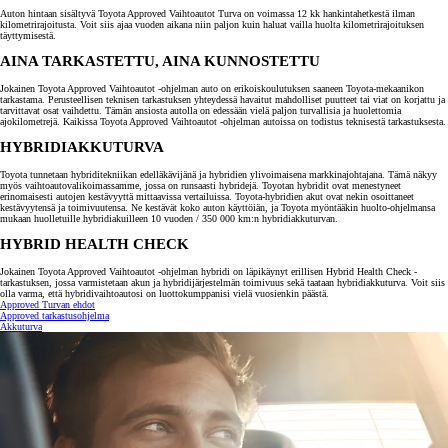
Auton hintaan sisältyvä Toyota Approved Vaihtoautot Turva on voimassa 12 kk hankintahetkestä ilman
kilometrirajoitusta. Voit siis ajaa vuoden aikana niin paljon kuin haluat vailla huolta kilometrirajoituksen
täyttymisestä.
AINA TARKASTETTU, AINA KUNNOSTETTU
Jokainen Toyota Approved Vaihtoautot -ohjelman auto on erikoiskoulutuksen saaneen Toyota-mekaanikon
tarkastama. Perusteellisen teknisen tarkastuksen yhteydessä havaitut mahdolliset puutteet tai viat on korjattu ja
tarvittavat osat vaihdettu. Tämän ansiosta autolla on edessään vielä paljon turvallisia ja huolettomia
ajokilometrejä. Kaikissa Toyota Approved Vaihtoautot -ohjelman autoissa on todistus teknisestä tarkastuksesta.
HYBRIDIAKKUTURVA
Toyota tunnetaan hybriditekniikan edelläkävijänä ja hybridien ylivoimaisena markkinajohtajana. Tämä näkyy
myös vaihtoautovalikoimassamme, jossa on runsaasti hybridejä. Toyotan hybridit ovat menestyneet
erinomaisesti autojen kestävyyttä mittaavissa vertailuissa. Toyota-hybridien akut ovat nekin osoittaneet
kestävyytensä ja toimivuutensa. Ne kestävät koko auton käyttöiän, ja Toyota myöntääkin huolto-ohjelmansa
mukaan huolletuille hybridiakuilleen 10 vuoden / 350 000 km:n hybridiakkuturvan.
HYBRID HEALTH CHECK
Jokainen Toyota Approved Vaihtoautot -ohjelman hybridi on läpikäynyt erillisen Hybrid Health Check -
tarkastuksen, jossa varmistetaan akun ja hybridijärjestelmän toimivuus sekä taataan hybridiakkuturva. Voit siis
olla varma, että hybridivaihtoautosi on luottokumppanisi vielä vuosienkin päästä.
Approved Turvan ehdot
Approved tarkastusohjelma
Akkuturva