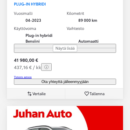
PLUG-IN HYBRIDI
Vuosimalli
Kilometrit
04-2023
89 000 km
Käyttövoima
Vaihteisto
Plug-in hybridi
Bensiini
Automaatti
Näytä lisää
41 980,00 €
437,16 € / kk
Tutustu autoon
Ota yhteyttä jälleenmyyjään
Vertaile
Tallenna