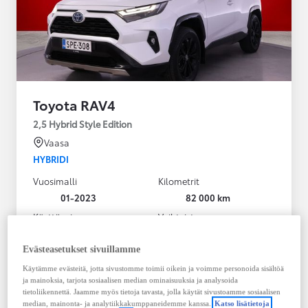
Toyota RAV4
2,5 Hybrid Style Edition
Vaasa
HYBRIDI
Vuosimalli
Kilometrit
01-2023
82 000 km
Käyttövoima
Vaihteisto
Hybridi Bensiini
Automaatti
Näytä lisää
Evästeasetukset sivuillamme
Käytämme evästeitä, jotta sivustomme toimii oikein ja voimme personoida sisältöä
38 900,00 €
ja mainoksia, tarjota sosiaalisen median ominaisuuksia ja analysoida
495,30 € / kk
tietoliikennettä. Jaamme myös tietoja tavasta, jolla käytät sivustoamme sosiaalisen
median, mainonta- ja analytiikkakumppaneidemme kanssa.
Katso lisätietoja