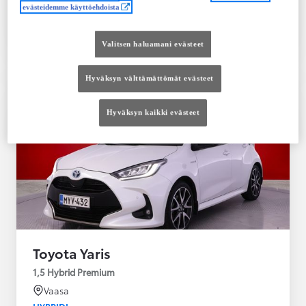
evästeidemme käyttöehdoista
Tutustu autoon
Ota yhteyttä jälleenmyyjään
Valitsen haluamani evästeet
Vertaile
Tallenna
Hyväksyn välttämättömät evästeet
Hyväksyn kaikki evästeet
Toyota Yaris
1,5 Hybrid Premium
Vaasa