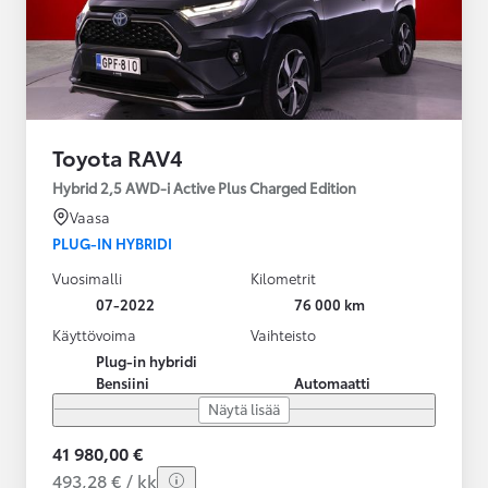
Toyota RAV4
Hybrid 2,5 AWD-i Active Plus Charged Edition
Vaasa
PLUG-IN HYBRIDI
Vuosimalli
Kilometrit
07-2022
76 000 km
Käyttövoima
Vaihteisto
Plug-in hybridi
Bensiini
Automaatti
Näytä lisää
41 980,00 €
493,28 € / kk