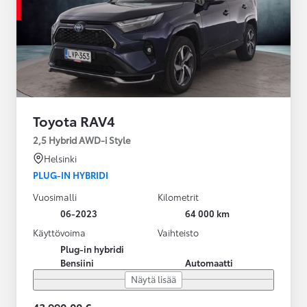
Toyota RAV4
2,5 Hybrid AWD-i Style
Helsinki
PLUG-IN HYBRIDI
Vuosimalli
Kilometrit
06-2023
64 000 km
Käyttövoima
Vaihteisto
Plug-in hybridi
Bensiini
Automaatti
Näytä lisää
43 990,00 €