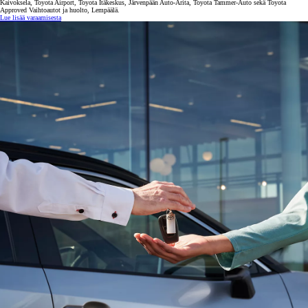
Kaivoksela, Toyota Airport, Toyota Itäkeskus, Järvenpään Auto-Arita, Toyota Tammer-Auto sekä Toyota
Approved Vaihtoautot ja huolto, Lempäälä.
Lue lisää varaamisesta