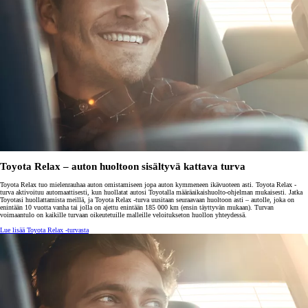
Toyota Relax – auton huoltoon sisältyvä kattava turva
Toyota Relax tuo mielenrauhaa auton omistamiseen jopa auton kymmeneen ikävuoteen asti. Toyota Relax -
turva aktivoituu automaattisesti, kun huollatat autosi Toyotalla määräaikaishuolto-ohjelman mukaisesti. Jatka
Toyotasi huollattamista meillä, ja Toyota Relax -turva uusitaan seuraavaan huoltoon asti – autolle, joka on
enintään 10 vuotta vanha tai jolla on ajettu enintään 185 000 km (ensin täyttyvän mukaan). Turvan
voimaantulo on kaikille turvaan oikeutetuille malleille veloitukseton huollon yhteydessä.
Lue lisää Toyota Relax -turvasta