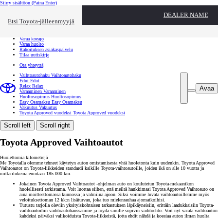
Siirry sisältöön
(Paina Enter)
Ota yhteyttä
DEALER NAME
Sulje
Etsi Toyota-jälleenmyyjä
Toyota palvelee
Etsi jälleenmyyjä
Varaa koeajo
Varaa huolto
Rahoituksen asiakaspalvelu
Tilaa uutiskirje
Ota yhteyttä
Vaihtoautohaku
Vaihtoautohaku
Edut
Edut
Relax
Relax
Avaa
Varaaminen
Varaaminen
Huoltosopimus
Huoltosopimus
Easy Osamaksu
Easy Osamaksu
Vakuutus
Vakuutus
Toyota Approved vuodeksi
Toyota Approved vuodeksi
Scroll left
Scroll right
Toyota Approved Vaihtoautot
Huolettomia kilometrejä
Me Toyotalla olemme tehneet käytetyn auton omistamisesta yhtä huoletonta kuin uudenkin. Toyota Approved
Vaihtoautot on Toyota-liikkeiden standardi kaikille Toyota-vaihtoautoille, joiden ikä on alle 10 vuotta ja
mittarilukema enintään 185 000 km.
Jokainen Toyota Approved Vaihtoautot -ohjelman auto on koulutetun Toyota-mekaanikon
huolellisesti tarkistama. Voit luottaa siihen, että meiltä hankkimasi Toyota Approved Vaihtoauto on
aina moitteettomassa kunnossa ja valmiina ajoon. Siksi voimme luvata vaihtoautoillemme myös
veloituksettoman 12 kk:n lisäturvan, joka tuo mielenrauhaa ajomatkoihisi.
Tutustu tarjolla oleviin yksityiskohtaisen tarkastuksen läpikäyneisiin, erittäin laadukkaisiin Toyota-
vaihtoautoihin vaihtoautohaussamme ja löydä sinulle sopivin vaihtoehto. Voit nyt varata vaihtoauton
kahdeksi päiväksi valikoiduista Toyota-liikkeistä, jotta ehdit nähdä ja koeajaa auton ilman huolta