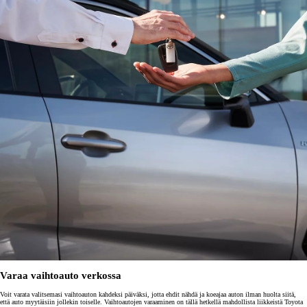
Varaa vaihtoauto verkossa
Voit varata valitsemasi vaihtoauton kahdeksi päiväksi, jotta ehdit nähdä ja koeajaa auton ilman huolta siitä,
että auto myytäisiin jollekin toiselle. Vaihtoautojen varaaminen on tällä hetkellä mahdollista liikkeistä Toyota