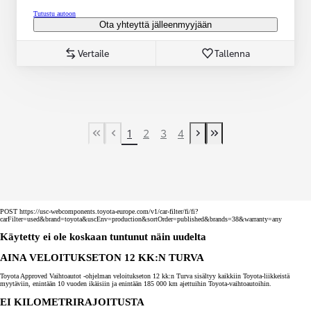
Tutustu autoon
Ota yhteyttä jälleenmyyjään
Vertaile
Tallenna
1
2
3
4
First Page
Previous page
Next page
Last Page
POST https://usc-webcomponents.toyota-europe.com/v1/car-filter/fi/fi?
carFilter=used&brand=toyota&uscEnv=production&sortOrder=published&brands=38&warranty=any
Käytetty ei ole koskaan tuntunut näin uudelta
AINA VELOITUKSETON 12 KK:N TURVA
Toyota Approved Vaihtoautot -ohjelman veloitukseton 12 kk:n Turva sisältyy kaikkiin Toyota-liikkeistä
myytäviin, enintään 10 vuoden ikäisiin ja enintään 185 000 km ajettuihin Toyota-vaihtoautoihin.
EI KILOMETRIRAJOITUSTA