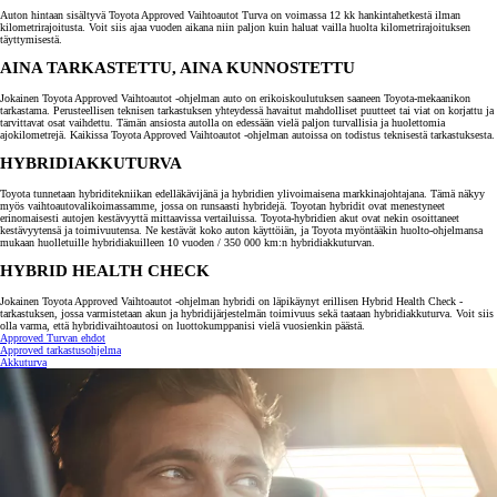
Auton hintaan sisältyvä Toyota Approved Vaihtoautot Turva on voimassa 12 kk hankintahetkestä ilman
kilometrirajoitusta. Voit siis ajaa vuoden aikana niin paljon kuin haluat vailla huolta kilometrirajoituksen
täyttymisestä.
AINA TARKASTETTU, AINA KUNNOSTETTU
Jokainen Toyota Approved Vaihtoautot -ohjelman auto on erikoiskoulutuksen saaneen Toyota-mekaanikon
tarkastama. Perusteellisen teknisen tarkastuksen yhteydessä havaitut mahdolliset puutteet tai viat on korjattu ja
tarvittavat osat vaihdettu. Tämän ansiosta autolla on edessään vielä paljon turvallisia ja huolettomia
ajokilometrejä. Kaikissa Toyota Approved Vaihtoautot -ohjelman autoissa on todistus teknisestä tarkastuksesta.
HYBRIDIAKKUTURVA
Toyota tunnetaan hybriditekniikan edelläkävijänä ja hybridien ylivoimaisena markkinajohtajana. Tämä näkyy
myös vaihtoautovalikoimassamme, jossa on runsaasti hybridejä. Toyotan hybridit ovat menestyneet
erinomaisesti autojen kestävyyttä mittaavissa vertailuissa. Toyota-hybridien akut ovat nekin osoittaneet
kestävyytensä ja toimivuutensa. Ne kestävät koko auton käyttöiän, ja Toyota myöntääkin huolto-ohjelmansa
mukaan huolletuille hybridiakuilleen 10 vuoden / 350 000 km:n hybridiakkuturvan.
HYBRID HEALTH CHECK
Jokainen Toyota Approved Vaihtoautot -ohjelman hybridi on läpikäynyt erillisen Hybrid Health Check -
tarkastuksen, jossa varmistetaan akun ja hybridijärjestelmän toimivuus sekä taataan hybridiakkuturva. Voit siis
olla varma, että hybridivaihtoautosi on luottokumppanisi vielä vuosienkin päästä.
Approved Turvan ehdot
Approved tarkastusohjelma
Akkuturva