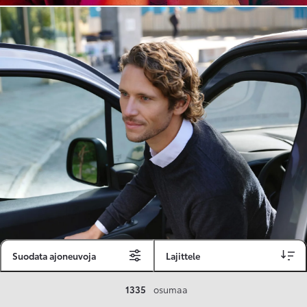
Suodata ajoneuvoja
Lajittele
Toyota Vakuutus
1335
osumaa
Toyota-asiakkaille räätälöity ja valmiiksi kilpailutettu Toyota Vakuutus on edullinen, monipuolinen ja kattava.
Se sisältää Täyskaskossa 80 %:n bonuksen ja voit hyödyntää liikennevakuutusbonuskertymäsi aina 80 %:iin