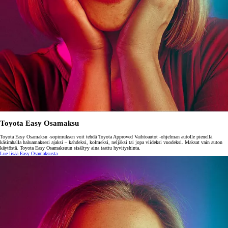
Toyota Easy Osamaksu
Toyota Easy Osamaksu -sopimuksen voit tehdä Toyota Approved Vaihtoautot -ohjelman autolle pienellä
käsirahalla haluamaksesi ajaksi – kahdeksi, kolmeksi, neljäksi tai jopa viideksi vuodeksi. Maksat vain auton
käytöstä. Toyota Easy Osamaksuun sisältyy aina taattu hyvityshinta.
Lue lisää Easy Osamaksusta