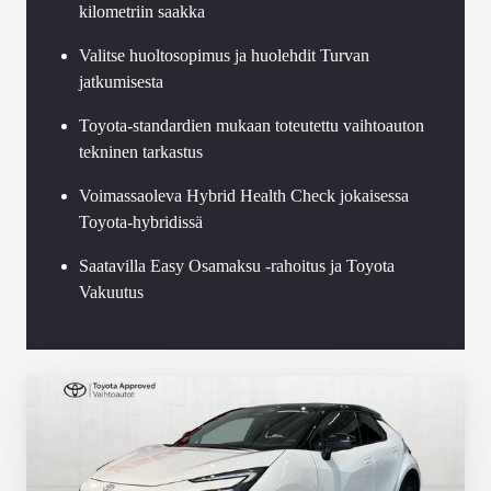
kilometriin saakka
Valitse huoltosopimus ja huolehdit Turvan
jatkumisesta
Toyota-standardien mukaan toteutettu vaihtoauton
tekninen tarkastus
Voimassaoleva Hybrid Health Check jokaisessa
Toyota-hybridissä
Saatavilla Easy Osamaksu -rahoitus ja Toyota
Vakuutus