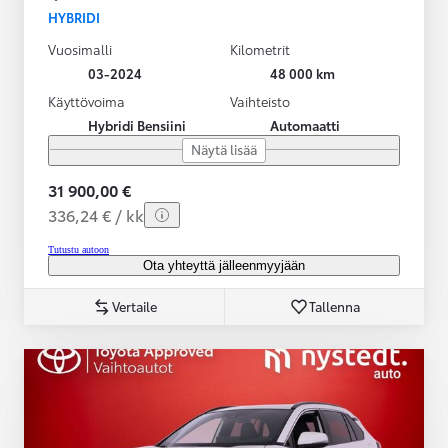
HYBRIDI
Vuosimalli
Kilometrit
03-2024
48 000 km
Käyttövoima
Vaihteisto
Hybridi Bensiini
Automaatti
Näytä lisää
31 900,00 €
336,24 € / kk
Tutustu autoon
Ota yhteyttä jälleenmyyjään
Vertaile
Tallenna