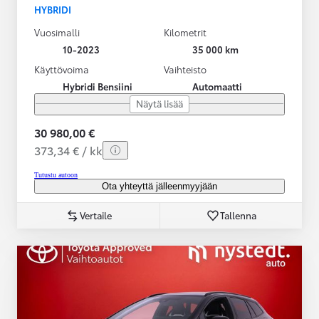
HYBRIDI
Vuosimalli
Kilometrit
10-2023
35 000 km
Käyttövoima
Vaihteisto
Hybridi Bensiini
Automaatti
Näytä lisää
30 980,00 €
373,34 € / kk
Tutustu autoon
Ota yhteyttä jälleenmyyjään
Vertaile
Tallenna