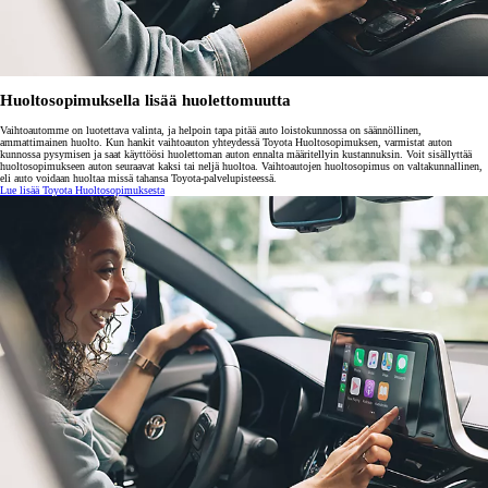
Huoltosopimuksella lisää huolettomuutta
Vaihtoautomme on luotettava valinta, ja helpoin tapa pitää auto loistokunnossa on säännöllinen,
ammattimainen huolto. Kun hankit vaihtoauton yhteydessä Toyota Huoltosopimuksen, varmistat auton
kunnossa pysymisen ja saat käyttöösi huolettoman auton ennalta määritellyin kustannuksin. Voit sisällyttää
huoltosopimukseen auton seuraavat kaksi tai neljä huoltoa. Vaihtoautojen huoltosopimus on valtakunnallinen,
eli auto voidaan huoltaa missä tahansa Toyota-palvelupisteessä.
Lue lisää Toyota Huoltosopimuksesta