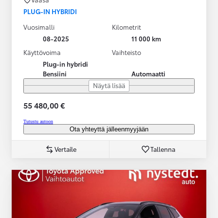
PLUG-IN HYBRIDI
Vuosimalli
Kilometrit
08-2025
11 000 km
Käyttövoima
Vaihteisto
Plug-in hybridi
Bensiini
Automaatti
Näytä lisää
55 480,00 €
Tutustu autoon
Ota yhteyttä jälleenmyyjään
Vertaile
Tallenna