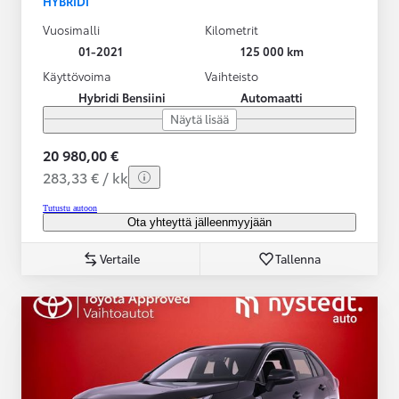
HYBRIDI
Vuosimalli
Kilometrit
01-2021
125 000 km
Käyttövoima
Vaihteisto
Hybridi Bensiini
Automaatti
Näytä lisää
20 980,00 €
283,33 € / kk
Tutustu autoon
Ota yhteyttä jälleenmyyjään
Vertaile
Tallenna