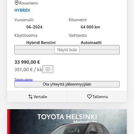
Rovaniemi
HYBRIDI
Vuosimalli
Kilometrit
06-2024
64 000 km
Käyttövoima
Vaihteisto
Hybridi Bensiini
Automaatti
Näytä lisää
33 990,00 €
351,00 € / kk
Tutustu autoon
Ota yhteyttä jälleenmyyjään
Vertaile
Tallenna