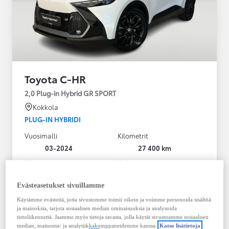
Toyota C-HR
2,0 Plug-in Hybrid GR SPORT
Kokkola
PLUG-IN HYBRIDI
Vuosimalli
Kilometrit
03-2024
27 400 km
Käyttövoima
Vaihteisto
Plug-in hybridi
Bensiini
Automaatti
Evästeasetukset sivuillamme
Näytä lisää
Käytämme evästeitä, jotta sivustomme toimii oikein ja voimme personoida sisältöä
ja mainoksia, tarjota sosiaalisen median ominaisuuksia ja analysoida
36 900,00 €
tietoliikennettä. Jaamme myös tietoja tavasta, jolla käytät sivustoamme sosiaalisen
median, mainonta- ja analytiikkakumppaneidemme kanssa.
Katso lisätietoja