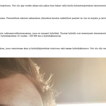
joitusta. Voit siis ajaa vuoden aikana niin paljon kuin haluat vailla huolta kilometrirajoituksen täyttymisest
 Perusteellisen teknisen tarkastuksen yhteydessä havaitut mahdolliset puutteet tai viat on korjattu ja tarvitta
s vaihtoautovalikoimassamme, jossa on runsaasti hybridejä. Toyotan hybridit ovat menestyneet erinomaisesti au
e hybridiakuilleen 10 vuoden / 350 000 km:n hybridiakkuturvan.
sen, jossa varmistetaan akun ja hybridijärjestelmän toimivuus sekä taataan hybridiakkuturva. Voit siis olla va