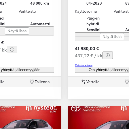
2024
48 000 km
04-2023
8
a
Vaihteisto
Käyttövoima
Vaihteis
idi
Plug-in
iini
Automaatti
hybridi
Bensiini
A
Näytä lisää
Näytä lisää
 €
41 980,00 €
/ kk
437,22 € / kk
Tutustu autoon
 yhteyttä jälleenmyyjään
Ota yhteyttä jälleenmyy
ile
Tallenna
Vertaile