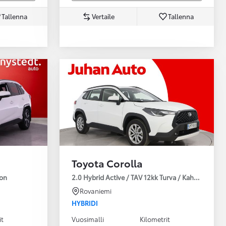
Tallenna
Vertaile
Tallenna
Toyota Corolla
ion
2.0 Hybrid Active / TAV 12kk Turva / Kahdet Renkaa
Rovaniemi
HYBRIDI
it
Vuosimalli
Kilometrit