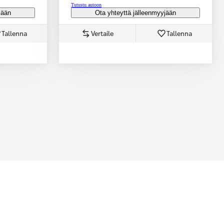
Tutustu autoon
jään
Ota yhteyttä jälleenmyyjään
Tallenna
Vertaile
Tallenna