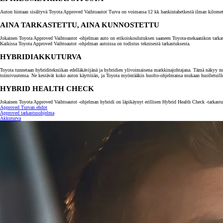
Auton hintaan sisältyvä Toyota Approved Vaihtoautot Turva on voimassa 12 kk hankintahetkestä ilman kilometrira
AINA TARKASTETTU, AINA KUNNOSTETTU
Jokainen Toyota Approved Vaihtoautot -ohjelman auto on erikoiskoulutuksen saaneen Toyota-mekaanikon tarkastama.
Kaikissa Toyota Approved Vaihtoautot -ohjelman autoissa on todistus teknisestä tarkastuksesta.
HYBRIDIAKKUTURVA
Toyota tunnetaan hybriditekniikan edelläkävijänä ja hybridien ylivoimaisena markkinajohtajana. Tämä näkyy myö
toimivuutensa. Ne kestävät koko auton käyttöiän, ja Toyota myöntääkin huolto-ohjelmansa mukaan huolletuill
HYBRID HEALTH CHECK
Jokainen Toyota Approved Vaihtoautot -ohjelman hybridi on läpikäynyt erillisen Hybrid Health Check -tarkastuk
Approved Turvan ehdot
Approved tarkastusohjelma
Akkuturva
Alkaen
tai kuukausierä
RAV4
LADATTAVA HYBRIDI