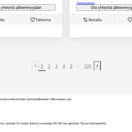
Tutustu autoon
 yhteyttä jälleenmyyjään
Ota yhteyttä jälleenmyy
ile
Tallenna
Vertaile
...
1
2
3
4
5
109
Previous page
Next page
nv=production&sortOrder=published&brands=38&warranty=any
iin, enintään 10 vuoden ikäisiin ja enintään 185 000 km ajettuihin Toyota-vaihtoautoihin.