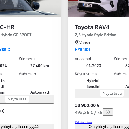
 C-HR
Toyota RAV4
n Hybrid GR SPORT
2,5 Hybrid Style Edition
Vaasa
YBRIDI
HYBRIDI
Kilometrit
Vuosimalli
Kilometr
2024
27 400 km
01-2023
8
a
Vaihteisto
Käyttövoima
Vaihteis
-in
Hybridi
idi
Bensiini
A
iini
Automaatti
Näytä lisää
Näytä lisää
38 900,00 €
 €
495,36 € / kk
Tutustu autoon
 yhteyttä jälleenmyyjään
Ota yhteyttä jälleenmyy