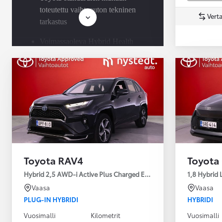
toteutettu vaihtoauton tekninen
Verta
tarkastus
Voimassaoleva Hybrid Health
Yaris Cross
Check jokaisessa Toyota-
HYBRIDI
Tulossa pian
hybridissä
Saatavilla Easy Osamaksu -
rahoitus ja Toyota Vakuutus
Toyota RAV4
Toyota
Hybrid 2,5 AWD-i Active Plus Charged Edition
1,8 Hybrid 
Vaasa
Vaasa
PLUG-IN HYBRIDI
HYBRIDI
Vuosimalli
Kilometrit
Vuosimalli