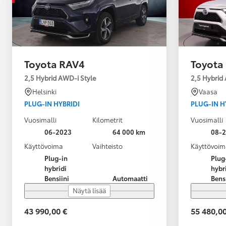
Toyota RAV4
Toyota
2,5 Hybrid AWD-i Style
2,5 Hybrid
Helsinki
Vaasa
PLUG-IN HYBRIDI
PLUG-IN H
Vuosimalli
Kilometrit
Vuosimalli
06-2023
64 000 km
08-
Käyttövoima
Vaihteisto
Käyttövoim
Plug-in
Plug
hybridi
hybr
Bensiini
Automaatti
Bens
Näytä lisää
43 990,00 €
55 480,00