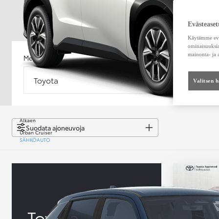
Evästeaset
Käytämme eväs
ominaisuuksia
mainonta- ja
Merkki
Malli
Toyota
Malli
Valitsen 
Alkaen
Suodata ajoneuvoja
Urban Cruiser
SÄHKÖAUTO
Toyota