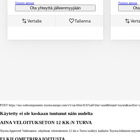
Tutustu autoon
Tutustu autoon
Ota yhteyttä jälleenmyyjään
Ota
Vertaile
Tallenna
Verta
Corolla Touring Sports
HYBRIDI
POST https://usc-webcomponents.toyota-europe.com/v1/car-filter/fi/fi?carFilter=used&brand=toyota&uscE
Käytetty ei ole koskaan tuntunut näin uudelta
AINA VELOITUKSETON 12 KK:N TURVA
Toyota Approved Vaihtoautot -ohjelman veloitukseton 12 kk:n Turva sisältyy kaikkiin Toyota-liikkeistä myytäv
EI KILOMETRIRAJOITUSTA