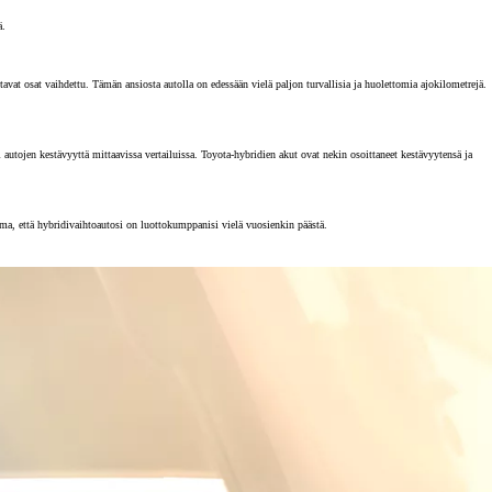
ä.
vat osat vaihdettu. Tämän ansiosta autolla on edessään vielä paljon turvallisia ja huolettomia ajokilometrejä.
tojen kestävyyttä mittaavissa vertailuissa. Toyota-hybridien akut ovat nekin osoittaneet kestävyytensä ja
rma, että hybridivaihtoautosi on luottokumppanisi vielä vuosienkin päästä.