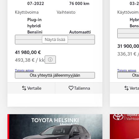
07-2022
76 000 km
03-
Käyttövoima
Vaihteisto
Käyttövoim
Plug-in
Hybr
hybridi
Bens
Bensiini
Automaatti
Näytä lisää
31 900,00
41 980,00 €
336,31 € 
493,38 € / kk
Tutustu autoon
Tutustu autoon
Ota yhteyttä jälleenmyyjään
Ota
Vertaile
Tallenna
Verta