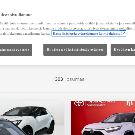
Hae vaihtoautoja
ukset sivuillamme
teitä, jotta sivustomme toimii oikein ja voimme personoida sisältöä ja mainoksia, tarjota sosiaa
 ja analysoida tietoliikennettä. Jaamme myös tietoja tavasta, jolla käytät sivustoamme sosiaalisen
 analytiikkakumppaneidemme kanssa.
Katso lisätietoja evästeidemme käyttöehdoista
Hinta
Kokonaishinta
haluamani evästeet
Hyväksyn välttämättömät evästeet
Hyväksyn kai
1303
osumaa