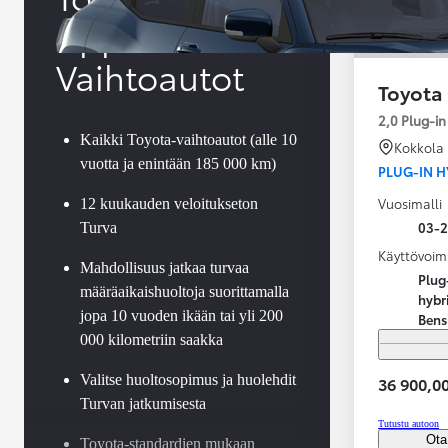
Approved
Vaihtoautot
Toyota
2,0 Plug-i
Kaikki Toyota-vaihtoautot (alle 10
Kokkola
vuotta ja enintään 185 000 km)
PLUG-IN H
Vuosimalli
12 kuukauden veloitukseton
03-
Turva
Käyttövoim
Mahdollisuus jatkaa turvaa
Plug
määräaikaishuoltoja suorittamalla
hybr
jopa 10 vuoden ikään tai yli 200
Bens
000 kilometriin saakka
Valitse huoltosopimus ja huolehdit
36 900,00
Turvan jatkumisesta
Alkaen
Tutustu autoon
tai kuukausierä
Ota
Toyota-standardien mukaan