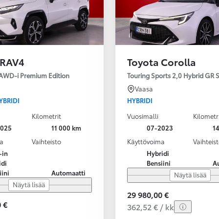
 RAV4
Toyota Corolla
 AWD-i Premium Edition
Touring Sports 2,0 Hybrid GR
Vaasa
YBRIDI
HYBRIDI
Kilometrit
Vuosimalli
Kilometr
2025
11 000 km
07-2023
1
a
Vaihteisto
Käyttövoima
Vaihteis
-in
Hybridi
idi
Bensiini
A
iini
Automaatti
Näytä lisää
Näytä lisää
29 980,00 €
 €
362,52 € / kk