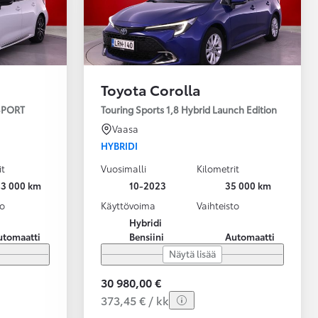
Toyota Corolla
 SPORT
Touring Sports 1,8 Hybrid Launch Edition
Vaasa
HYBRIDI
it
Vuosimalli
Kilometrit
43 000 km
10-2023
35 000 km
to
Käyttövoima
Vaihteisto
Hybridi
utomaatti
Bensiini
Automaatti
Näytä lisää
30 980,00 €
373,45 € / kk