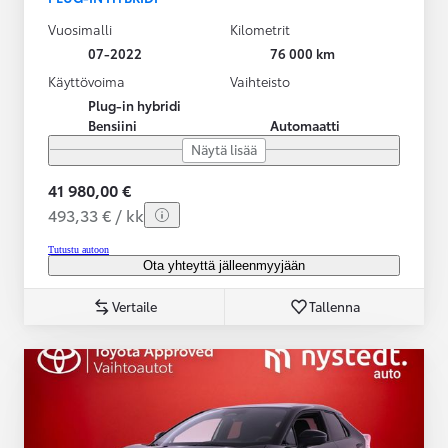
Vuosimalli
Kilometrit
07-2022
76 000 km
Käyttövoima
Vaihteisto
Plug-in hybridi
Bensiini
Automaatti
Näytä lisää
41 980,00 €
493,33 € / kk
Tutustu autoon
Ota yhteyttä jälleenmyyjään
Vertaile
Tallenna