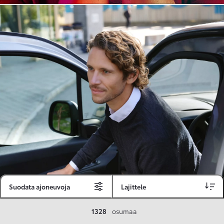
Suodata ajoneuvoja
Lajittele
Toyota Vakuutus
1328
osumaa
Toyota-asiakkaille räätälöity ja valmiiksi kilpailutettu Toyota Vakuutus on edullinen, monipuolinen ja kattava.
Se sisältää Täyskaskossa 80 %:n bonuksen ja voit hyödyntää liikennevakuutusbonuskertymäsi aina 80 %:iin