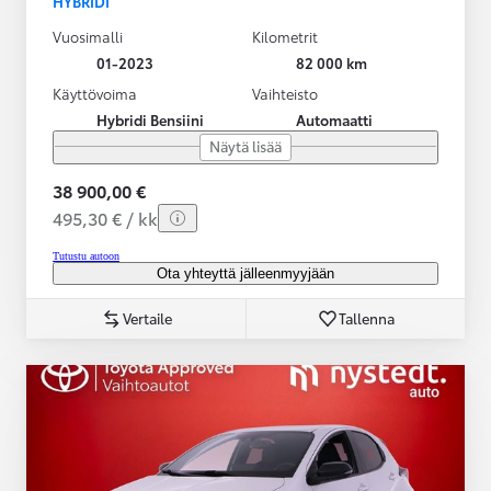
HYBRIDI
Vuosimalli
Kilometrit
01-2023
82 000 km
Käyttövoima
Vaihteisto
Hybridi Bensiini
Automaatti
Näytä lisää
38 900,00 €
495,30 € / kk
Tutustu autoon
Ota yhteyttä jälleenmyyjään
Vertaile
Tallenna