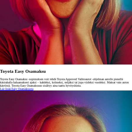
Toyota Easy Osamaksu
Toyota Easy Osamaksu -sopimuksen voit tehdä Toyota Approved Vaihtoautot -ohjelman autolle pienellä
käsirahalla haluamaksesi ajaksi – kahdeksi, kolmeksi, neljäksi tai jopa viideksi vuodeksi. Maksat vain auton
käytöstä. Toyota Easy Osamaksuun sisältyy aina taattu hyvityshinta.
Lue lisää Easy Osamaksusta