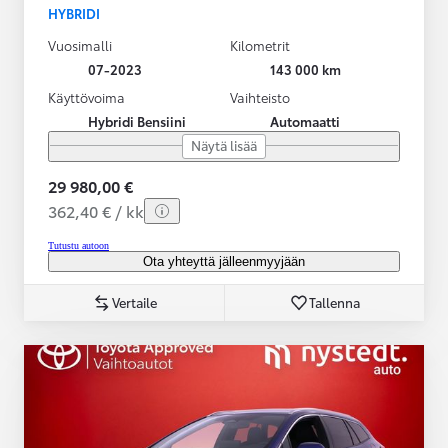
HYBRIDI
Vuosimalli
Kilometrit
07-2023
143 000 km
Käyttövoima
Vaihteisto
Hybridi Bensiini
Automaatti
Näytä lisää
29 980,00 €
362,40 € / kk
Tutustu autoon
Ota yhteyttä jälleenmyyjään
Vertaile
Tallenna