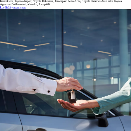
Kaivoksela, Toyota Airport, Toyota Itäkeskus, Järvenpään Auto-Arita, Toyota Tammer-Auto sekä Toyota
Approved Vaihtoautot ja huolto, Lempäälä.
Lue lisää varaamisesta