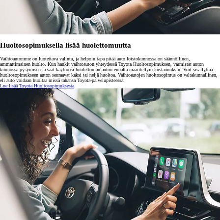
Huoltosopimuksella lisää huolettomuutta
Vaihtoautomme on luotettava valinta, ja helpoin tapa pitää auto loistokunnossa on säännöllinen,
ammattimainen huolto. Kun hankit vaihtoauton yhteydessä Toyota Huoltosopimuksen, varmistat auton
kunnossa pysymisen ja saat käyttöösi huolettoman auton ennalta määritellyin kustannuksin. Voit sisällyttää
huoltosopimukseen auton seuraavat kaksi tai neljä huoltoa. Vaihtoautojen huoltosopimus on valtakunnallinen,
eli auto voidaan huoltaa missä tahansa Toyota-palvelupisteessä.
Lue lisää Toyota Huoltosopimuksesta