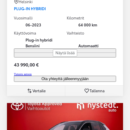
Helsinki
PLUG-IN HYBRIDI
Vuosimalli
Kilometrit
06-2023
64 000 km
Käyttövoima
Vaihteisto
Plug-in hybridi
Bensiini
Automaatti
Näytä lisää
43 990,00 €
Tutustu autoon
Ota yhteyttä jälleenmyyjään
Vertaile
Tallenna