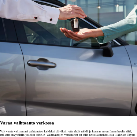
Varaa vaihtoauto verkossa
Voit varata valitsemasi vaihtoauton kahdeksi päiväksi, jotta ehdit nähdä ja koeajaa auton ilman huolta siitä,
että auto myytäisiin jollekin toiselle. Vaihtoautojen varaaminen on tällä hetkellä mahdollista liikkeistä Toyota