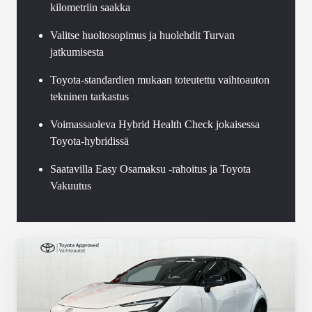
kilometriin saakka
Valitse huoltosopimus ja huolehdit Turvan
jatkumisesta
Toyota-standardien mukaan toteutettu vaihtoauton
tekninen tarkastus
Voimassaoleva Hybrid Health Check jokaisessa
Toyota-hybridissä
Saatavilla Easy Osamaksu -rahoitus ja Toyota
Vakuutus