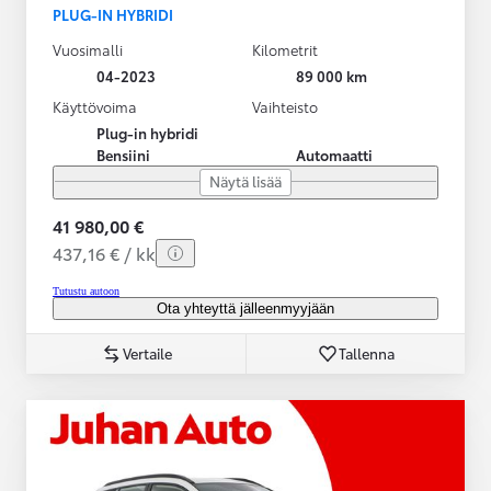
PLUG-IN HYBRIDI
Vuosimalli
Kilometrit
04-2023
89 000 km
Käyttövoima
Vaihteisto
Plug-in hybridi
Bensiini
Automaatti
Näytä lisää
41 980,00 €
437,16 € / kk
Tutustu autoon
Ota yhteyttä jälleenmyyjään
Vertaile
Tallenna