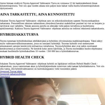
Auton hintaan sisältyvä Toyota Approved Vaihtoautot Turva on voimassa 12 kk hankintahetkestä ilman
kilometrirajoitusta. Voit siis ajaa vuoden aikana niin paljon kuin haluat vailla huolta kilometrirajoituksen
täyttymisestä.
AINA TARKASTETTU, AINA KUNNOSTETTU
Jokainen Toyota Approved Vaihtoautot -ohjelman auto on erikoiskoulutuksen saaneen Toyota-mekaanikon
tarkastama. Perusteellisen teknisen tarkastuksen yhteydessä havaitut mahdolliset puutteet tai viat on korjattu ja
tarvittavat osat vaihdettu. Tämän ansiosta autolla on edessään vielä paljon turvallisia ja huolettomia
ajokilometrejä. Kaikissa Toyota Approved Vaihtoautot -ohjelman autoissa on todistus teknisestä tarkastuksesta.
HYBRIDIAKKUTURVA
Toyota tunnetaan hybriditekniikan edelläkävijänä ja hybridien ylivoimaisena markkinajohtajana. Tämä näkyy
myös vaihtoautovalikoimassamme, jossa on runsaasti hybridejä. Toyotan hybridit ovat menestyneet
erinomaisesti autojen kestävyyttä mittaavissa vertailuissa. Toyota-hybridien akut ovat nekin osoittaneet
kestävyytensä ja toimivuutensa. Ne kestävät koko auton käyttöiän, ja Toyota myöntääkin huolto-ohjelmansa
mukaan huolletuille hybridiakuilleen 10 vuoden / 350 000 km:n hybridiakkuturvan.
HYBRID HEALTH CHECK
Jokainen Toyota Approved Vaihtoautot -ohjelman hybridi on läpikäynyt erillisen Hybrid Health Check -
tarkastuksen, jossa varmistetaan akun ja hybridijärjestelmän toimivuus sekä taataan hybridiakkuturva. Voit siis
olla varma, että hybridivaihtoautosi on luottokumppanisi vielä vuosienkin päästä.
Approved Turvan ehdot
Approved tarkastusohjelma
Akkuturva