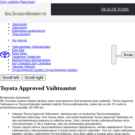
Siirry sisältöön
(Paina Enter)
Ota yhteyttä
DEALER NAME
Sulje
Etsi Toyota-jälleenmyyjä
Toyota palvelee
Etsi jälleenmyyjä
Varaa koeajo
Varaa huolto
Rahoituksen asiakaspalvelu
Tilaa uutiskirje
Ota yhteyttä
Vaihtoautohaku
Vaihtoautohaku
Edut
Edut
Relax
Relax
Avaa
Varaaminen
Varaaminen
Huoltosopimus
Huoltosopimus
Easy Osamaksu
Easy Osamaksu
Vakuutus
Vakuutus
Toyota Approved vuodeksi
Toyota Approved vuodeksi
Scroll left
Scroll right
Toyota Approved Vaihtoautot
Huolettomia kilometrejä
Me Toyotalla olemme tehneet käytetyn auton omistamisesta yhtä huoletonta kuin uudenkin. Toyota Approved
Vaihtoautot on Toyota-liikkeiden standardi kaikille Toyota-vaihtoautoille, joiden ikä on alle 10 vuotta ja
mittarilukema enintään 185 000 km.
Jokainen Toyota Approved Vaihtoautot -ohjelman auto on koulutetun Toyota-mekaanikon
huolellisesti tarkistama. Voit luottaa siihen, että meiltä hankkimasi Toyota Approved Vaihtoauto on
aina moitteettomassa kunnossa ja valmiina ajoon. Siksi voimme luvata vaihtoautoillemme myös
veloituksettoman 12 kk:n lisäturvan, joka tuo mielenrauhaa ajomatkoihisi.
Tutustu tarjolla oleviin yksityiskohtaisen tarkastuksen läpikäyneisiin, erittäin laadukkaisiin Toyota-
vaihtoautoihin vaihtoautohaussamme ja löydä sinulle sopivin vaihtoehto. Voit nyt varata vaihtoauton
kahdeksi päiväksi valikoiduista Toyota-liikkeistä, jotta ehdit nähdä ja koeajaa auton ilman huolta