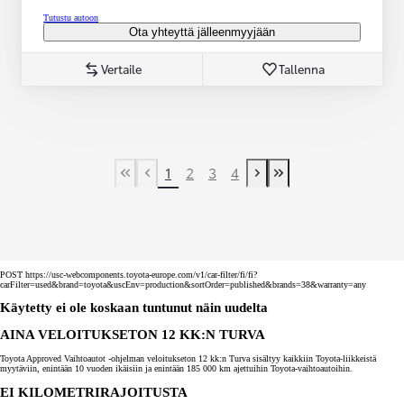
Tutustu autoon
Ota yhteyttä jälleenmyyjään
Vertaile
Tallenna
1
2
3
4
First Page
Previous page
Next page
Last Page
POST https://usc-webcomponents.toyota-europe.com/v1/car-filter/fi/fi?
carFilter=used&brand=toyota&uscEnv=production&sortOrder=published&brands=38&warranty=any
Käytetty ei ole koskaan tuntunut näin uudelta
AINA VELOITUKSETON 12 KK:N TURVA
Toyota Approved Vaihtoautot -ohjelman veloitukseton 12 kk:n Turva sisältyy kaikkiin Toyota-liikkeistä
myytäviin, enintään 10 vuoden ikäisiin ja enintään 185 000 km ajettuihin Toyota-vaihtoautoihin.
EI KILOMETRIRAJOITUSTA