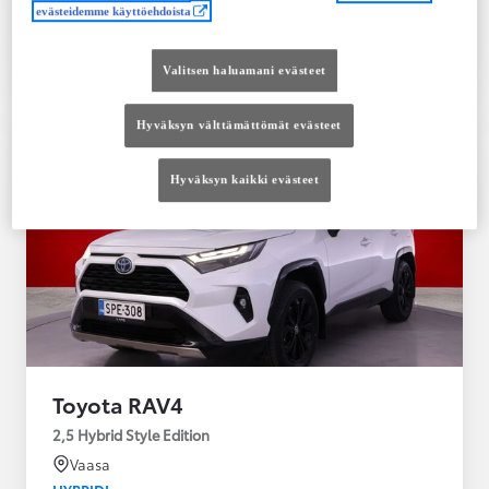
evästeidemme käyttöehdoista
Tutustu autoon
Ota yhteyttä jälleenmyyjään
Valitsen haluamani evästeet
Vertaile
Tallenna
Hyväksyn välttämättömät evästeet
Hyväksyn kaikki evästeet
Toyota RAV4
2,5 Hybrid Style Edition
Vaasa