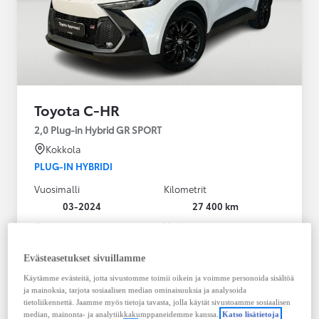
Toyota C-HR
2,0 Plug-in Hybrid GR SPORT
Kokkola
PLUG-IN HYBRIDI
Vuosimalli
Kilometrit
03-2024
27 400 km
Käyttövoima
Vaihteisto
Plug-in hybridi
Bensiini
Automaatti
Evästeasetukset sivuillamme
Näytä lisää
Käytämme evästeitä, jotta sivustomme toimii oikein ja voimme personoida sisältöä
ja mainoksia, tarjota sosiaalisen median ominaisuuksia ja analysoida
36 900,00 €
tietoliikennettä. Jaamme myös tietoja tavasta, jolla käytät sivustoamme sosiaalisen
median, mainonta- ja analytiikkakumppaneidemme kanssa.
Katso lisätietoja