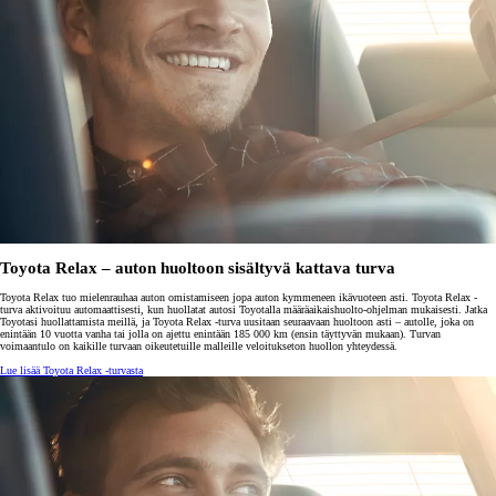
Toyota Relax – auton huoltoon sisältyvä kattava turva
Toyota Relax tuo mielenrauhaa auton omistamiseen jopa auton kymmeneen ikävuoteen asti. Toyota Relax -
turva aktivoituu automaattisesti, kun huollatat autosi Toyotalla määräaikaishuolto-ohjelman mukaisesti. Jatka
Toyotasi huollattamista meillä, ja Toyota Relax -turva uusitaan seuraavaan huoltoon asti – autolle, joka on
enintään 10 vuotta vanha tai jolla on ajettu enintään 185 000 km (ensin täyttyvän mukaan). Turvan
voimaantulo on kaikille turvaan oikeutetuille malleille veloitukseton huollon yhteydessä.
Lue lisää Toyota Relax -turvasta