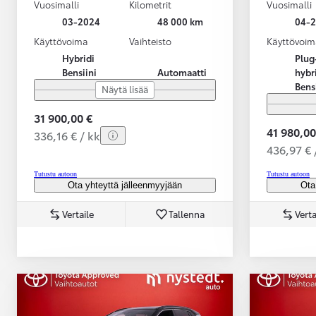
Vuosimalli
Kilometrit
Vuosimalli
03-2024
48 000 km
04-
Käyttövoima
Vaihteisto
Käyttövoim
Hybridi
Plug
Bensiini
Automaatti
hybr
Bens
Näytä lisää
31 900,00 €
41 980,00
336,16 € / kk
436,97 € 
Tutustu autoon
Tutustu autoon
Ota yhteyttä jälleenmyyjään
Ota
Vertaile
Tallenna
Verta