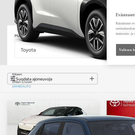
Evästeaset
Käytämme eväs
ominaisuuksia
mainonta- ja
Merkki
Malli
Toyota
Malli
Valitsen 
Alkaen
Suodata ajoneuvoja
Urban Cruiser
SÄHKÖAUTO