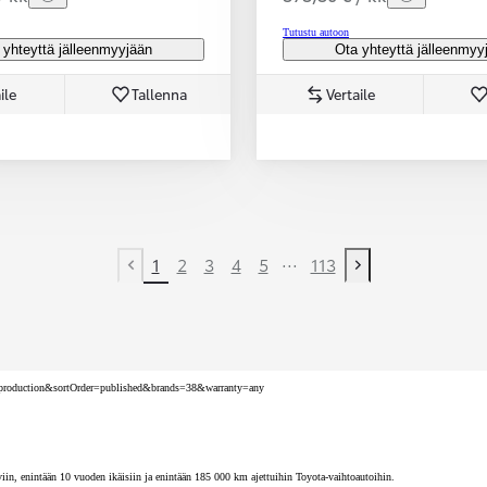
Tutustu autoon
 yhteyttä jälleenmyyjään
Ota yhteyttä jälleenmyy
ile
Tallenna
Vertaile
...
1
2
3
4
5
113
Previous page
Next page
nv=production&sortOrder=published&brands=38&warranty=any
iin, enintään 10 vuoden ikäisiin ja enintään 185 000 km ajettuihin Toyota-vaihtoautoihin.