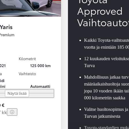
Approved
Vaihtoauto
Yaris
 Premium
Kaikki Toyota-vaihtoauto
vuotta ja enintään 185 
Kilometrit
12 kuukauden veloituks
021
125 000 km
Turva
a
Vaihteisto
Mahdollisuus jatkaa turv
idi
määräaikaishuoltoja suor
iini
Automaatti
jopa 10 vuoden ikään tai
Näytä lisää
000 kilometriin saakka
 €
Valitse huoltosopimus ja
/ kk
Turvan jatkumisesta
Toyota-standardien muk