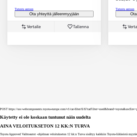
Tutustu autoon
Tutustu autoon
Ota yhteyttä jälleenmyyjään
Ota
Vertaile
Tallenna
Verta
Corolla Touring Sports
HYBRIDI
POST https://usc-webcomponents.toyota-europe.com/v1/car-filter/fi/fi?carFilter=used&brand=toyota&uscE
Käytetty ei ole koskaan tuntunut näin uudelta
AINA VELOITUKSETON 12 KK:N TURVA
Toyota Approved Vaihtoautot -ohjelman veloitukseton 12 kk:n Turva sisältyy kaikkiin Toyota-liikkeistä myytäv