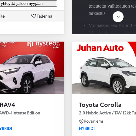
 yhteyttä jälleenmyyjään
toteutettu vaihtoauton t
tarkastus
ile
Tallenna
Voimassaoleva Hybrid H
Check jokaisessa Toyota
hybridissä
Saatavilla Easy Osamaks
rahoitus ja Toyota Vaku
 RAV4
Toyota Corolla
AWD-i Intense Edition
2.0 Hybrid Active / TAV 12kk T
Rovaniemi
YBRIDI
HYBRIDI