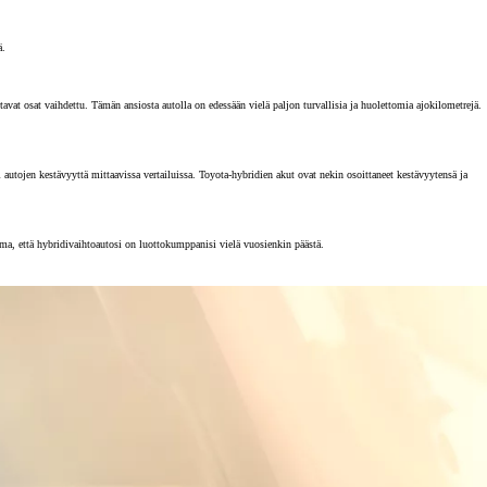
ä.
vat osat vaihdettu. Tämän ansiosta autolla on edessään vielä paljon turvallisia ja huolettomia ajokilometrejä.
tojen kestävyyttä mittaavissa vertailuissa. Toyota-hybridien akut ovat nekin osoittaneet kestävyytensä ja
rma, että hybridivaihtoautosi on luottokumppanisi vielä vuosienkin päästä.