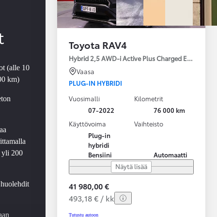
t
Toyota RAV4
Hybrid 2,5 AWD-i Active Plus Charged Edition
t (alle 10
Vaasa
000 km)
PLUG-IN HYBRIDI
Vuosimalli
Kilometrit
eton
07-2022
76 000 km
Käyttövoima
Vaihteisto
aa
Plug-in
ittamalla
hybridi
 yli 200
Bensiini
Automaatti
Näytä lisää
 huolehdit
41 980,00 €
493,18 € / kk
aan
Tutustu autoon