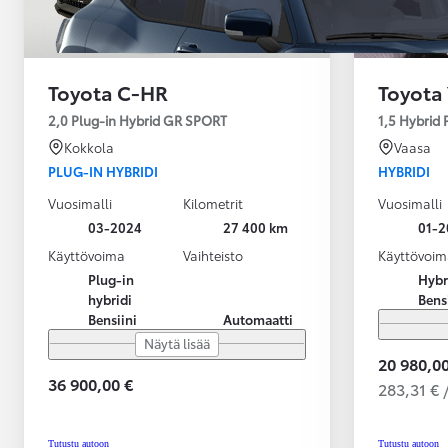
Toyota C-HR
Toyota 
2,0 Plug-in Hybrid GR SPORT
1,5 Hybrid
Kokkola
Vaasa
PLUG-IN HYBRIDI
HYBRIDI
Vuosimalli
Kilometrit
Vuosimalli
03-2024
27 400 km
01-2
Käyttövoima
Vaihteisto
Käyttövoim
Plug-in
Hybr
hybridi
Bens
Bensiini
Automaatti
Näytä lisää
20 980,00
36 900,00 €
283,31 € 
Alkaen
tai kuukausierä
Tutustu autoon
Tutustu autoon