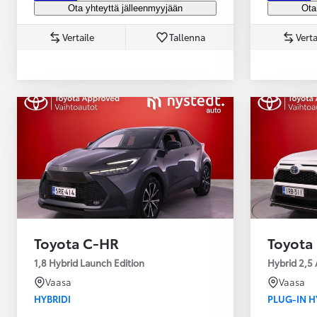
Ota yhteyttä jälleenmyyjään
Ota
Vertaile
Tallenna
Verta
Yaris Cross
HYBRIDI
Tulossa pian
Toyota C-HR
Toyota
1,8 Hybrid Launch Edition
Hybrid 2,5 
Vaasa
Vaasa
HYBRIDI
PLUG-IN H