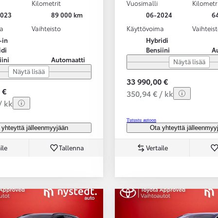
Kilometrit
Vuosimalli
Kilometr
2023
89 000 km
06-2024
6
a
Vaihteisto
Käyttövoima
Vaihteis
-in
Hybridi
idi
Bensiini
A
iini
Automaatti
Näytä lisää
Näytä lisää
33 990,00 €
 €
350,94 € / kk
/ kk
Tutustu autoon
 yhteyttä jälleenmyyjään
Ota yhteyttä jälleenmyy
ile
Tallenna
Vertaile