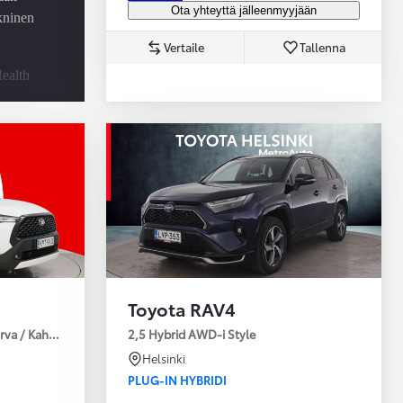
Ota yhteyttä jälleenmyyjään
ekninen
Vertaile
Tallenna
ealth
-
u -
utus
Toyota RAV4
urva / Kahdet Renkaat / Huoltokirja / Moottorinlämmitin!
2,5 Hybrid AWD-i Style
Helsinki
PLUG-IN HYBRIDI