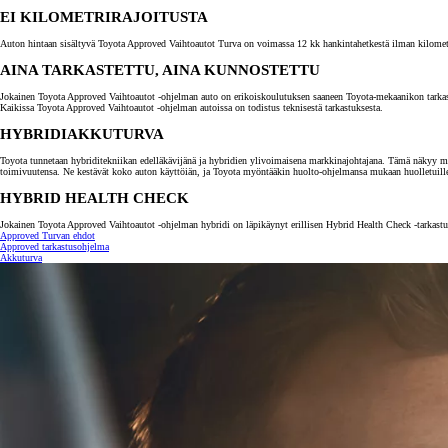
EI KILOMETRIRAJOITUSTA
Auton hintaan sisältyvä Toyota Approved Vaihtoautot Turva on voimassa 12 kk hankintahetkestä ilman kilometrira
AINA TARKASTETTU, AINA KUNNOSTETTU
Jokainen Toyota Approved Vaihtoautot -ohjelman auto on erikoiskoulutuksen saaneen Toyota-mekaanikon tarkastama.
Kaikissa Toyota Approved Vaihtoautot -ohjelman autoissa on todistus teknisestä tarkastuksesta.
HYBRIDIAKKUTURVA
Toyota tunnetaan hybriditekniikan edelläkävijänä ja hybridien ylivoimaisena markkinajohtajana. Tämä näkyy myö
toimivuutensa. Ne kestävät koko auton käyttöiän, ja Toyota myöntääkin huolto-ohjelmansa mukaan huolletuill
HYBRID HEALTH CHECK
Jokainen Toyota Approved Vaihtoautot -ohjelman hybridi on läpikäynyt erillisen Hybrid Health Check -tarkastuk
Approved Turvan ehdot
Alkaen
Approved tarkastusohjelma
tai kuukausierä
Akkuturva
RAV4
LADATTAVA HYBRIDI