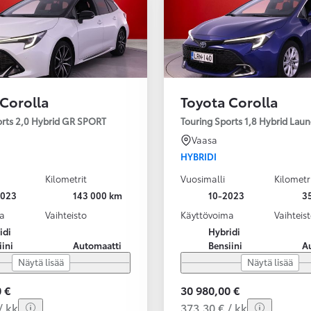
 Corolla
Toyota Corolla
orts 2,0 Hybrid GR SPORT
Touring Sports 1,8 Hybrid Laun
Vaasa
HYBRIDI
Kilometrit
Vuosimalli
Kilometr
2023
143 000 km
10-2023
3
a
Vaihteisto
Käyttövoima
Vaihteis
idi
Hybridi
iini
Automaatti
Bensiini
A
Näytä lisää
Näytä lisää
 €
30 980,00 €
/ kk
373,30 € / kk