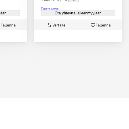
Tutustu autoon
jään
Ota yhteyttä jälleenmyyjään
Tallenna
Vertaile
Tallenna