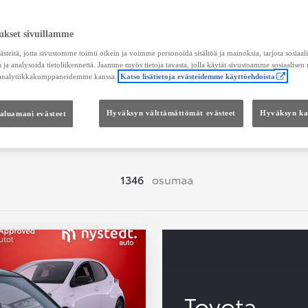
Hae vaihtoautoja
ukset sivuillamme
teitä, jotta sivustomme toimii oikein ja voimme personoida sisältöä ja mainoksia, tarjota sosiaa
 ja analysoida tietoliikennettä. Jaamme myös tietoja tavasta, jolla käytät sivustoamme sosiaalisen
 analytiikkakumppaneidemme kanssa.
Katso lisätietoja evästeidemme käyttöehdoista
Hinta
Kokonaishinta
haluamani evästeet
Hyväksyn välttämättömät evästeet
Hyväksyn kai
1346
osumaa
Toyota