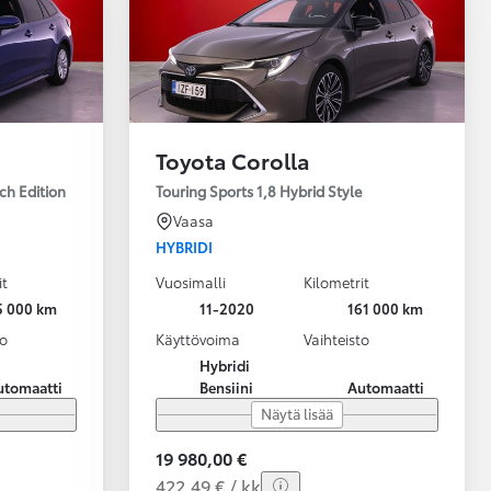
Toyota Corolla
ch Edition
Touring Sports 1,8 Hybrid Style
Vaasa
HYBRIDI
it
Vuosimalli
Kilometrit
5 000 km
11-2020
161 000 km
to
Käyttövoima
Vaihteisto
Hybridi
utomaatti
Bensiini
Automaatti
Näytä lisää
19 980,00 €
422,49 € / kk