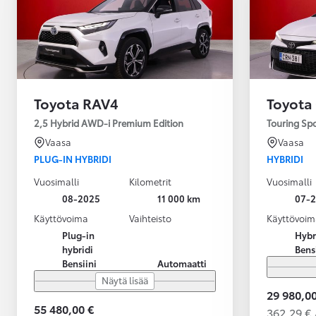
Toyota RAV4
Toyota
2,5 Hybrid AWD-i Premium Edition
Touring Sp
Vaasa
Vaasa
PLUG-IN HYBRIDI
HYBRIDI
Vuosimalli
Kilometrit
Vuosimalli
08-2025
11 000 km
07-
Käyttövoima
Vaihteisto
Käyttövoim
Plug-in
Hybr
hybridi
Bens
Bensiini
Automaatti
Näytä lisää
29 980,00
55 480,00 €
362,29 € 