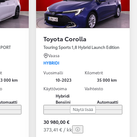
Toyota Corolla
 SPORT
Touring Sports 1,8 Hybrid Launch Edition
Vaasa
HYBRIDI
it
Vuosimalli
Kilometrit
43 000 km
10-2023
35 000 km
to
Käyttövoima
Vaihteisto
Hybridi
utomaatti
Bensiini
Automaatti
Näytä lisää
30 980,00 €
373,41 € / kk