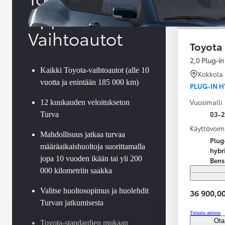
Approved
Vaihtoautot
Toyota
2,0 Plug-i
Kaikki Toyota-vaihtoautot (alle 10
Kokkola
vuotta ja enintään 185 000 km)
PLUG-IN H
Vuosimalli
12 kuukauden veloitukseton
03-
Turva
Käyttövoim
Mahdollisuus jatkaa turvaa
Plug
määräaikaishuoltoja suorittamalla
hybr
jopa 10 vuoden ikään tai yli 200
Bens
000 kilometriin saakka
Valitse huoltosopimus ja huolehdit
36 900,00
Turvan jatkumisesta
Alkaen
Tutustu autoon
tai kuukausierä
Ota
Toyota-standardien mukaan