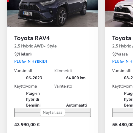
Toyota RAV4
Toyota
2,5 Hybrid AWD-i Style
2,5 Hybrid
Helsinki
Vaasa
PLUG-IN HYBRIDI
PLUG-IN H
Vuosimalli
Kilometrit
Vuosimalli
06-2023
64 000 km
08-
Käyttövoima
Vaihteisto
Käyttövoim
Plug-in
Plug
hybridi
hybr
Bensiini
Automaatti
Bens
Näytä lisää
43 990,00 €
55 480,00