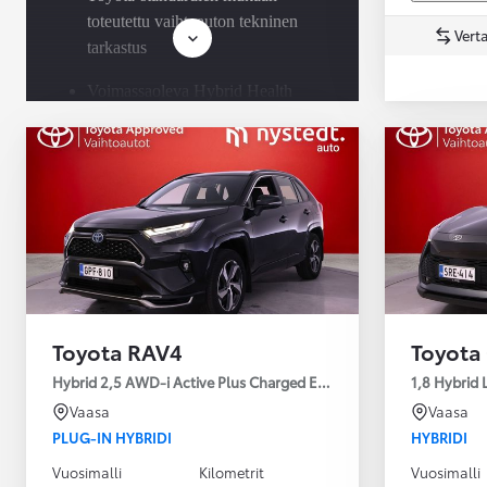
toteutettu vaihtoauton tekninen
Verta
tarkastus
Voimassaoleva Hybrid Health
Yaris Cross
Check jokaisessa Toyota-
HYBRIDI
Tulossa pian
hybridissä
Saatavilla Easy Osamaksu -
rahoitus ja Toyota Vakuutus
Toyota RAV4
Toyota
Hybrid 2,5 AWD-i Active Plus Charged Edition
1,8 Hybrid 
Vaasa
Vaasa
PLUG-IN HYBRIDI
HYBRIDI
Vuosimalli
Kilometrit
Vuosimalli