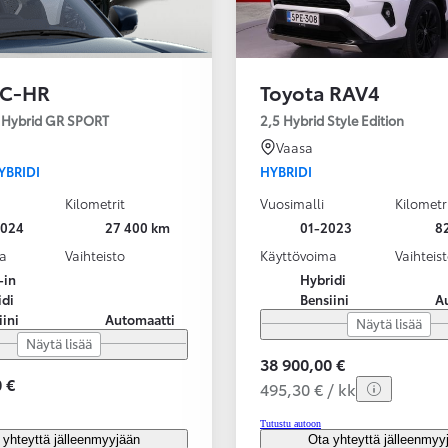
 C-HR
Toyota RAV4
n Hybrid GR SPORT
2,5 Hybrid Style Edition
Vaasa
YBRIDI
HYBRIDI
Kilometrit
Vuosimalli
Kilometr
2024
27 400 km
01-2023
8
a
Vaihteisto
Käyttövoima
Vaihteis
-in
Hybridi
idi
Bensiini
A
iini
Automaatti
Näytä lisää
Näytä lisää
38 900,00 €
 €
495,30 € / kk
Tutustu autoon
 yhteyttä jälleenmyyjään
Ota yhteyttä jälleenmyy