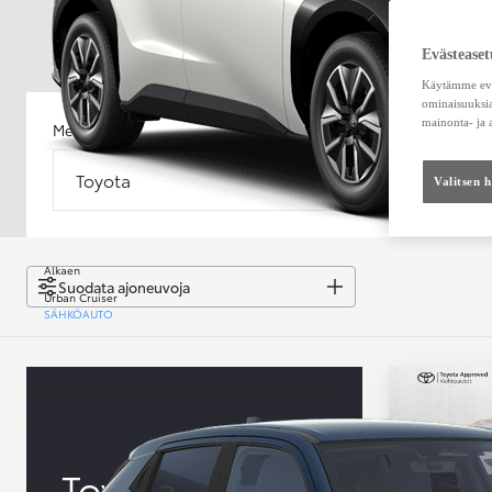
Evästeaset
Käytämme eväs
ominaisuuksia
mainonta- ja
Merkki
Malli
Toyota
Malli
Valitsen 
Alkaen
Suodata ajoneuvoja
Urban Cruiser
SÄHKÖAUTO
Toyota