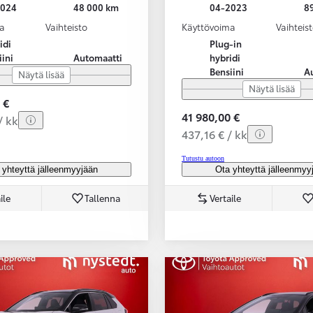
2024
48 000 km
04-2023
8
a
Vaihteisto
Käyttövoima
Vaihteis
idi
Plug-in
iini
Automaatti
hybridi
Bensiini
A
Näytä lisää
Näytä lisää
 €
41 980,00 €
/ kk
437,16 € / kk
Tutustu autoon
 yhteyttä jälleenmyyjään
Ota yhteyttä jälleenmyy
ile
Tallenna
Vertaile