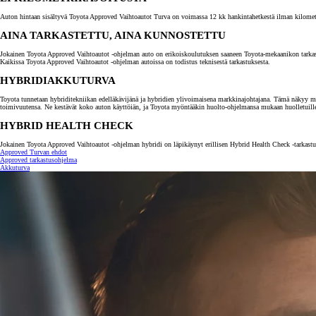
Auton hintaan sisältyvä Toyota Approved Vaihtoautot Turva on voimassa 12 kk hankintahetkestä ilman kilometrira
AINA TARKASTETTU, AINA KUNNOSTETTU
Jokainen Toyota Approved Vaihtoautot -ohjelman auto on erikoiskoulutuksen saaneen Toyota-mekaanikon tarkastama.
Kaikissa Toyota Approved Vaihtoautot -ohjelman autoissa on todistus teknisestä tarkastuksesta.
HYBRIDIAKKUTURVA
Toyota tunnetaan hybriditekniikan edelläkävijänä ja hybridien ylivoimaisena markkinajohtajana. Tämä näkyy myö
toimivuutensa. Ne kestävät koko auton käyttöiän, ja Toyota myöntääkin huolto-ohjelmansa mukaan huolletuill
HYBRID HEALTH CHECK
Jokainen Toyota Approved Vaihtoautot -ohjelman hybridi on läpikäynyt erillisen Hybrid Health Check -tarkastuk
Approved Turvan ehdot
Approved tarkastusohjelma
Akkuturva
Alkaen
tai kuukausierä
RAV4
LADATTAVA HYBRIDI