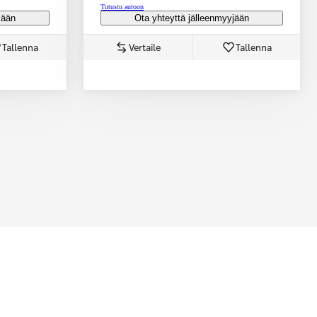
Tutustu autoon
jään
Ota yhteyttä jälleenmyyjään
Tallenna
Vertaile
Tallenna