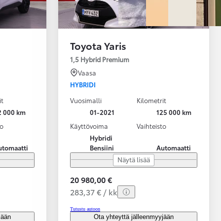
Toyota Yaris
1,5 Hybrid Premium
Vaasa
HYBRIDI
it
Vuosimalli
Kilometrit
2 000 km
01-2021
125 000 km
to
Käyttövoima
Vaihteisto
Hybridi
utomaatti
Bensiini
Automaatti
Näytä lisää
20 980,00 €
283,37 € / kk
Tutustu autoon
jään
Ota yhteyttä jälleenmyyjään