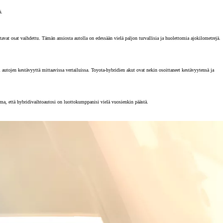
ä.
vat osat vaihdettu. Tämän ansiosta autolla on edessään vielä paljon turvallisia ja huolettomia ajokilometrejä.
tojen kestävyyttä mittaavissa vertailuissa. Toyota-hybridien akut ovat nekin osoittaneet kestävyytensä ja
rma, että hybridivaihtoautosi on luottokumppanisi vielä vuosienkin päästä.