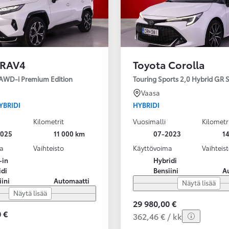
 RAV4
Toyota Corolla
 AWD-i Premium Edition
Touring Sports 2,0 Hybrid GR
Vaasa
YBRIDI
HYBRIDI
Kilometrit
Vuosimalli
Kilometr
2025
11 000 km
07-2023
1
a
Vaihteisto
Käyttövoima
Vaihteis
-in
Hybridi
idi
Bensiini
A
iini
Automaatti
Näytä lisää
Näytä lisää
29 980,00 €
 €
362,46 € / kk