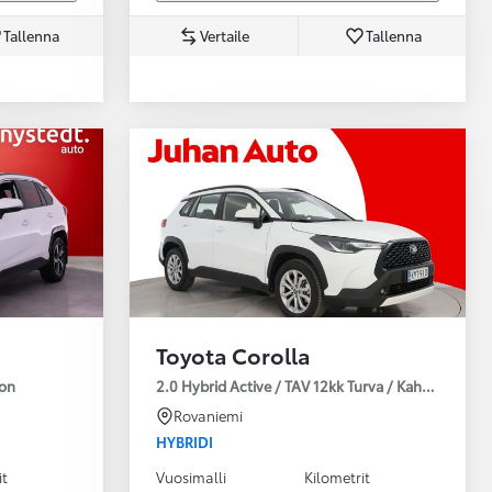
Tallenna
Vertaile
Tallenna
Toyota Corolla
ion
2.0 Hybrid Active / TAV 12kk Turva / Kahdet Renkaa
Rovaniemi
HYBRIDI
it
Vuosimalli
Kilometrit