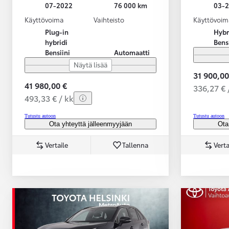
07-2022
76 000 km
03-
Käyttövoima
Vaihteisto
Käyttövoim
Plug-in
Hybr
hybridi
Bens
Bensiini
Automaatti
Näytä lisää
31 900,00
41 980,00 €
336,27 € 
493,33 € / kk
Tutustu autoon
Tutustu autoon
Ota yhteyttä jälleenmyyjään
Ota
Vertaile
Tallenna
Verta