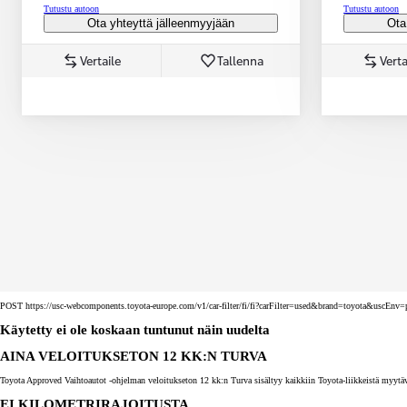
Tutustu autoon
Tutustu autoon
Ota yhteyttä jälleenmyyjään
Ota
Vertaile
Tallenna
Verta
Corolla Touring Sports
HYBRIDI
POST https://usc-webcomponents.toyota-europe.com/v1/car-filter/fi/fi?carFilter=used&brand=toyota&uscE
Käytetty ei ole koskaan tuntunut näin uudelta
AINA VELOITUKSETON 12 KK:N TURVA
Toyota Approved Vaihtoautot -ohjelman veloitukseton 12 kk:n Turva sisältyy kaikkiin Toyota-liikkeistä myytäv
EI KILOMETRIRAJOITUSTA