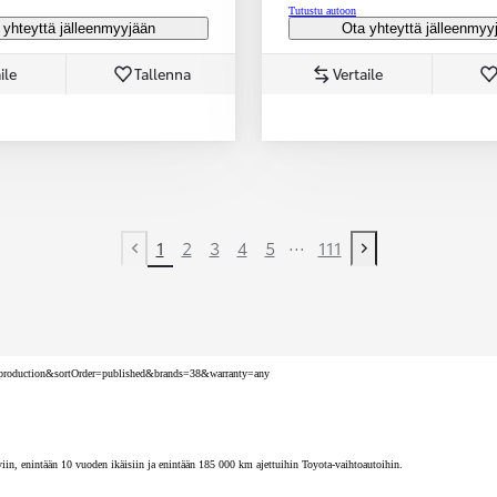
Tutustu autoon
 yhteyttä jälleenmyyjään
Ota yhteyttä jälleenmyy
ile
Tallenna
Vertaile
...
1
2
3
4
5
111
Previous page
Next page
nv=production&sortOrder=published&brands=38&warranty=any
iin, enintään 10 vuoden ikäisiin ja enintään 185 000 km ajettuihin Toyota-vaihtoautoihin.