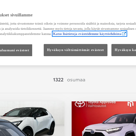
Hae vaihtoautoja
ukset sivuillamme
teitä, jotta sivustomme toimii oikein ja voimme personoida sisältöä ja mainoksia, tarjota sosiaa
 ja analysoida tietoliikennettä. Jaamme myös tietoja tavasta, jolla käytät sivustoamme sosiaalisen
 analytiikkakumppaneidemme kanssa.
Katso lisätietoja evästeidemme käyttöehdoista
Hinta
Kokonaishinta
haluamani evästeet
Hyväksyn välttämättömät evästeet
Hyväksyn kai
1322
osumaa