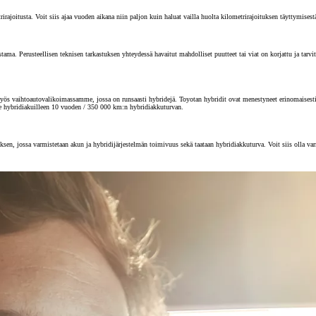
joitusta. Voit siis ajaa vuoden aikana niin paljon kuin haluat vailla huolta kilometrirajoituksen täyttymisest
 Perusteellisen teknisen tarkastuksen yhteydessä havaitut mahdolliset puutteet tai viat on korjattu ja tarvitta
s vaihtoautovalikoimassamme, jossa on runsaasti hybridejä. Toyotan hybridit ovat menestyneet erinomaisesti au
e hybridiakuilleen 10 vuoden / 350 000 km:n hybridiakkuturvan.
sen, jossa varmistetaan akun ja hybridijärjestelmän toimivuus sekä taataan hybridiakkuturva. Voit siis olla va