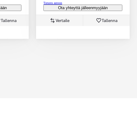
Tutustu autoon
jään
Ota yhteyttä jälleenmyyjään
Tallenna
Vertaile
Tallenna