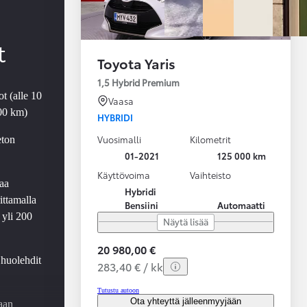
t
Toyota Yaris
1,5 Hybrid Premium
t (alle 10
Vaasa
000 km)
HYBRIDI
Vuosimalli
Kilometrit
eton
01-2021
125 000 km
Käyttövoima
Vaihteisto
aa
Hybridi
ittamalla
Bensiini
Automaatti
 yli 200
Näytä lisää
20 980,00 €
 huolehdit
283,40 € / kk
Tutustu autoon
Ota yhteyttä jälleenmyyjään
aan