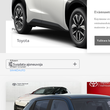
Evästeaset
Käytämme eväs
ominaisuuksia
mainonta- ja
Merkki
Malli
Toyota
Malli
Valitsen 
Alkaen
Suodata ajoneuvoja
Urban Cruiser
SÄHKÖAUTO