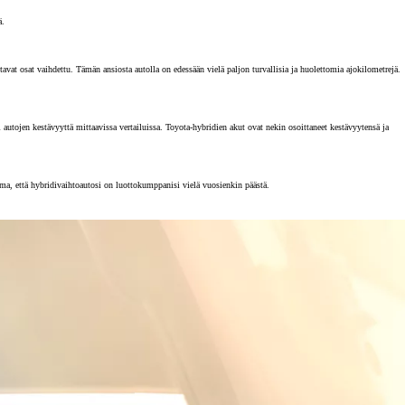
ä.
vat osat vaihdettu. Tämän ansiosta autolla on edessään vielä paljon turvallisia ja huolettomia ajokilometrejä.
tojen kestävyyttä mittaavissa vertailuissa. Toyota-hybridien akut ovat nekin osoittaneet kestävyytensä ja
rma, että hybridivaihtoautosi on luottokumppanisi vielä vuosienkin päästä.