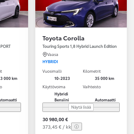
Toyota Corolla
 SPORT
Touring Sports 1,8 Hybrid Launch Edition
Vaasa
HYBRIDI
it
Vuosimalli
Kilometrit
43 000 km
10-2023
35 000 km
to
Käyttövoima
Vaihteisto
Hybridi
utomaatti
Bensiini
Automaatti
Näytä lisää
30 980,00 €
373,45 € / kk