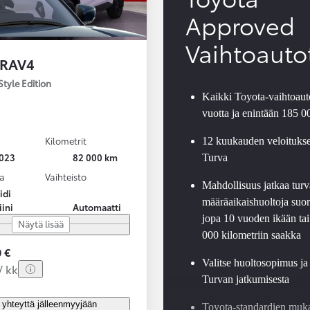
Approved
Vaihtoauto
 RAV4
Style Edition
Kaikki Toyota-vaihtoauto
vuotta ja enintään 185 
Kilometrit
12 kuukauden veloituks
023
82 000 km
Turva
a
Vaihteisto
Mahdollisuus jatkaa turv
idi
määräaikaishuoltoja suor
iini
Automaatti
jopa 10 vuoden ikään tai
Näytä lisää
000 kilometriin saakka
 €
Valitse huoltosopimus ja
/ kk
Turvan jatkumisesta
 yhteyttä jälleenmyyjään
Toyota-standardien muk