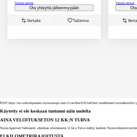
Tutustu autoon
Tutustu autoon
Ota yhteyttä jälleenmyyjään
Ota
Vertaile
Tallenna
Verta
Corolla Touring Sports
HYBRIDI
POST https://usc-webcomponents.toyota-europe.com/v1/car-filter/fi/fi?carFilter=used&brand=toyota&uscE
Käytetty ei ole koskaan tuntunut näin uudelta
AINA VELOITUKSETON 12 KK:N TURVA
Toyota Approved Vaihtoautot -ohjelman veloitukseton 12 kk:n Turva sisältyy kaikkiin Toyota-liikkeistä myytäv
EI KILOMETRIRAJOITUSTA