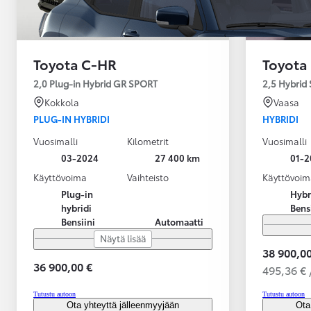
Toyota C-HR
Toyota
2,0 Plug-in Hybrid GR SPORT
2,5 Hybrid 
Kokkola
Vaasa
PLUG-IN HYBRIDI
HYBRIDI
Vuosimalli
Kilometrit
Vuosimalli
03-2024
27 400 km
01-2
Käyttövoima
Vaihteisto
Käyttövoim
Plug-in
Hybr
hybridi
Bens
Bensiini
Automaatti
Näytä lisää
38 900,00
36 900,00 €
495,36 € 
Alkaen
Tutustu autoon
Tutustu autoon
tai kuukausierä
Ota yhteyttä jälleenmyyjään
Ota