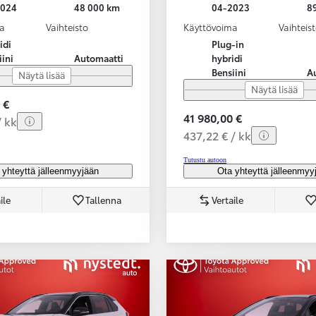
2024
48 000 km
04-2023
8
a
Vaihteisto
Käyttövoima
Vaihteis
idi
Plug-in
iini
Automaatti
hybridi
Bensiini
A
Näytä lisää
Näytä lisää
 €
41 980,00 €
/ kk
437,22 € / kk
Tutustu autoon
 yhteyttä jälleenmyyjään
Ota yhteyttä jälleenmyy
ile
Tallenna
Vertaile