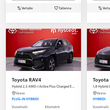
Vertaile
Tallenna
Verta
Yaris Cross
HYBRIDI
Tulossa pian
Toyota RAV4
Toyota
Hybrid 2,5 AWD-i Active Plus Charged Edition
1,8 Hybrid 
Vaasa
Vaasa
PLUG-IN HYBRIDI
HYBRIDI
Vuosimalli
Kilometrit
Vuosimalli