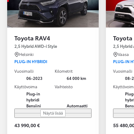
Toyota RAV4
Toyota
2,5 Hybrid AWD-i Style
2,5 Hybrid
Helsinki
Vaasa
PLUG-IN HYBRIDI
PLUG-IN H
Vuosimalli
Kilometrit
Vuosimalli
06-2023
64 000 km
08-
Käyttövoima
Vaihteisto
Käyttövoim
Plug-in
Plug
hybridi
hybr
Bensiini
Automaatti
Bens
Näytä lisää
43 990,00 €
55 480,00