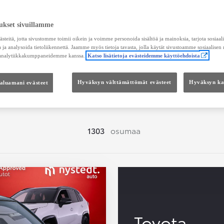
Hae vaihtoautoja
ukset sivuillamme
teitä, jotta sivustomme toimii oikein ja voimme personoida sisältöä ja mainoksia, tarjota sosiaa
 ja analysoida tietoliikennettä. Jaamme myös tietoja tavasta, jolla käytät sivustoamme sosiaalisen
 analytiikkakumppaneidemme kanssa.
Katso lisätietoja evästeidemme käyttöehdoista
Hinta
Kokonaishinta
haluamani evästeet
Hyväksyn välttämättömät evästeet
Hyväksyn kai
1303
osumaa
Toyota