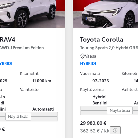
 RAV4
Toyota Corolla
 AWD-i Premium Edition
Touring Sports 2,0 Hybrid GR
Vaasa
YBRIDI
HYBRIDI
Kilometrit
Vuosimalli
Kilometr
2025
11 000 km
07-2023
1
a
Vaihteisto
Käyttövoima
Vaihteis
-in
Hybridi
idi
Bensiini
A
iini
Automaatti
Näytä lisää
Näytä lisää
29 980,00 €
 €
362,52 € / kk