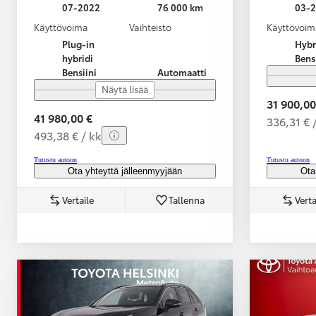
07-2022
76 000 km
03-
Käyttövoima
Vaihteisto
Käyttövoim
Plug-in
Hybr
hybridi
Bens
Bensiini
Automaatti
Näytä lisää
31 900,00
41 980,00 €
336,31 € 
493,38 € / kk
Tutustu autoon
Tutustu autoon
Ota yhteyttä jälleenmyyjään
Ota
Vertaile
Tallenna
Verta