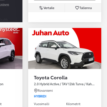
ekninen
Vertaile
Tallenna
ealth
-
u -
utus
Toyota Corolla
ion
2.0 Hybrid Active / TAV 12kk Turva / Kahdet Renkaa
Rovaniemi
HYBRIDI
it
Vuosimalli
Kilometrit