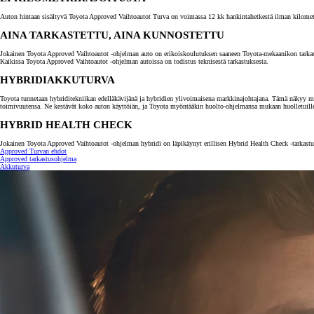
Auton hintaan sisältyvä Toyota Approved Vaihtoautot Turva on voimassa 12 kk hankintahetkestä ilman kilometrira
AINA TARKASTETTU, AINA KUNNOSTETTU
Jokainen Toyota Approved Vaihtoautot -ohjelman auto on erikoiskoulutuksen saaneen Toyota-mekaanikon tarkastama.
Kaikissa Toyota Approved Vaihtoautot -ohjelman autoissa on todistus teknisestä tarkastuksesta.
HYBRIDIAKKUTURVA
Toyota tunnetaan hybriditekniikan edelläkävijänä ja hybridien ylivoimaisena markkinajohtajana. Tämä näkyy myö
toimivuutensa. Ne kestävät koko auton käyttöiän, ja Toyota myöntääkin huolto-ohjelmansa mukaan huolletuill
HYBRID HEALTH CHECK
Jokainen Toyota Approved Vaihtoautot -ohjelman hybridi on läpikäynyt erillisen Hybrid Health Check -tarkastuk
Approved Turvan ehdot
Approved tarkastusohjelma
Akkuturva
Alkaen
tai kuukausierä
RAV4
LADATTAVA HYBRIDI