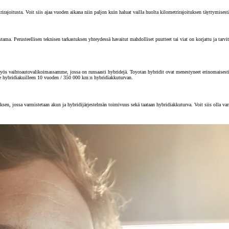
joitusta. Voit siis ajaa vuoden aikana niin paljon kuin haluat vailla huolta kilometrirajoituksen täyttymisest
 Perusteellisen teknisen tarkastuksen yhteydessä havaitut mahdolliset puutteet tai viat on korjattu ja tarvitta
s vaihtoautovalikoimassamme, jossa on runsaasti hybridejä. Toyotan hybridit ovat menestyneet erinomaisesti au
e hybridiakuilleen 10 vuoden / 350 000 km:n hybridiakkuturvan.
sen, jossa varmistetaan akun ja hybridijärjestelmän toimivuus sekä taataan hybridiakkuturva. Voit siis olla va