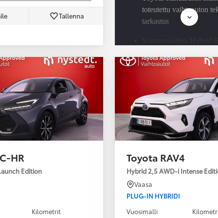
toteutettu vaihtoauton t
ile
Tallenna
tarkastus
Voimassaoleva Hybrid H
Check jokaisessa Toyota
hybridissä
Saatavilla Easy Osamaks
rahoitus ja Toyota Vaku
 C-HR
Toyota RAV4
Launch Edition
Hybrid 2,5 AWD-i Intense Edit
Vaasa
PLUG-IN HYBRIDI
Kilometrit
Vuosimalli
Kilometr