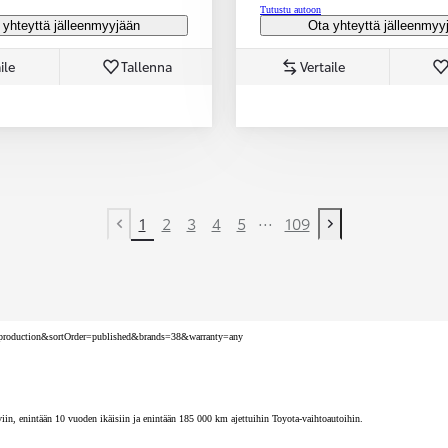
Tutustu autoon
 yhteyttä jälleenmyyjään
Ota yhteyttä jälleenmyy
ile
Tallenna
Vertaile
...
1
2
3
4
5
109
Previous page
Next page
nv=production&sortOrder=published&brands=38&warranty=any
iin, enintään 10 vuoden ikäisiin ja enintään 185 000 km ajettuihin Toyota-vaihtoautoihin.