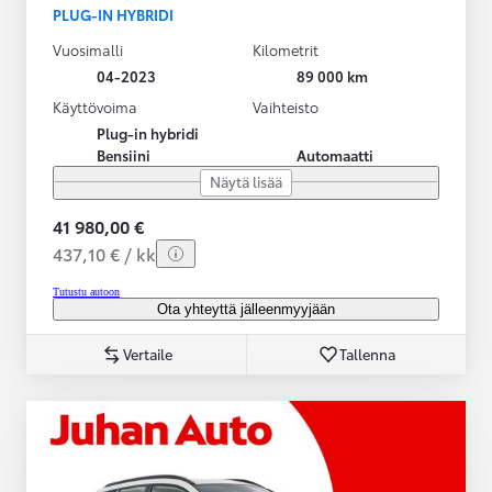
PLUG-IN HYBRIDI
Vuosimalli
Kilometrit
04-2023
89 000 km
Käyttövoima
Vaihteisto
Plug-in hybridi
Bensiini
Automaatti
Näytä lisää
41 980,00 €
437,10 € / kk
Tutustu autoon
Ota yhteyttä jälleenmyyjään
Vertaile
Tallenna