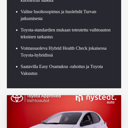
kilometriin saakka
Valitse huoltosopimus ja huolehdit Turvan
jatkumisesta
Toyota-standardien mukaan toteutettu vaihtoauton
tekninen tarkastus
Voimassaoleva Hybrid Health Check jokaisessa
Toyota-hybridissä
Saatavilla Easy Osamaksu -rahoitus ja Toyota
Vakuutus