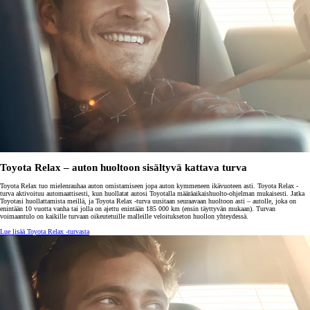
Toyota Relax – auton huoltoon sisältyvä kattava turva
Toyota Relax tuo mielenrauhaa auton omistamiseen jopa auton kymmeneen ikävuoteen asti. Toyota Relax -
turva aktivoituu automaattisesti, kun huollatat autosi Toyotalla määräaikaishuolto-ohjelman mukaisesti. Jatka
Toyotasi huollattamista meillä, ja Toyota Relax -turva uusitaan seuraavaan huoltoon asti – autolle, joka on
enintään 10 vuotta vanha tai jolla on ajettu enintään 185 000 km (ensin täyttyvän mukaan). Turvan
voimaantulo on kaikille turvaan oikeutetuille malleille veloitukseton huollon yhteydessä.
Lue lisää Toyota Relax -turvasta