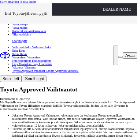
Siirry sisältöön
(Paina Enter)
Ota yhteyttä
DEALER NAME
Sulje
Etsi Toyota-jälleenmyyjä
Toyota palvelee
Etsi jälleenmyyjä
Varaa koeajo
Varaa huolto
Rahoituksen asiakaspalvelu
Tilaa uutiskirje
Ota yhteyttä
Vaihtoautohaku
Vaihtoautohaku
Edut
Edut
Relax
Relax
Avaa
Varaaminen
Varaaminen
Huoltosopimus
Huoltosopimus
Easy Osamaksu
Easy Osamaksu
Vakuutus
Vakuutus
Toyota Approved vuodeksi
Toyota Approved vuodeksi
Scroll left
Scroll right
Toyota Approved Vaihtoautot
Huolettomia kilometrejä
Me Toyotalla olemme tehneet käytetyn auton omistamisesta yhtä huoletonta kuin uudenkin. Toyota Approved
Vaihtoautot on Toyota-liikkeiden standardi kaikille Toyota-vaihtoautoille, joiden ikä on alle 10 vuotta ja
mittarilukema enintään 185 000 km.
Jokainen Toyota Approved Vaihtoautot -ohjelman auto on koulutetun Toyota-mekaanikon
huolellisesti tarkistama. Voit luottaa siihen, että meiltä hankkimasi Toyota Approved Vaihtoauto on
aina moitteettomassa kunnossa ja valmiina ajoon. Siksi voimme luvata vaihtoautoillemme myös
veloituksettoman 12 kk:n lisäturvan, joka tuo mielenrauhaa ajomatkoihisi.
Tutustu tarjolla oleviin yksityiskohtaisen tarkastuksen läpikäyneisiin, erittäin laadukkaisiin Toyota-
vaihtoautoihin vaihtoautohaussamme ja löydä sinulle sopivin vaihtoehto. Voit nyt varata vaihtoauton
kahdeksi päiväksi valikoiduista Toyota-liikkeistä, jotta ehdit nähdä ja koeajaa auton ilman huolta