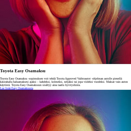
Toyota Easy Osamaksu
Toyota Easy Osamaksu -sopimuksen voit tehdä Toyota Approved Vaihtoautot -ohjelman autolle pienellä
käsirahalla haluamaksesi ajaksi – kahdeksi, kolmeksi, neljäksi tai jopa viideksi vuodeksi. Maksat vain auton
käytöstä. Toyota Easy Osamaksuun sisältyy aina taattu hyvityshinta.
Lue lisää Easy Osamaksusta