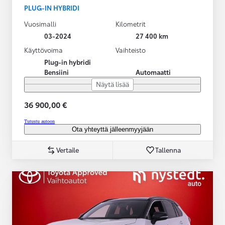
PLUG-IN HYBRIDI
Vuosimalli
Kilometrit
03-2024
27 400 km
Käyttövoima
Vaihteisto
Plug-in hybridi
Bensiini
Automaatti
Näytä lisää
36 900,00 €
Tutustu autoon
Ota yhteyttä jälleenmyyjään
Vertaile
Tallenna