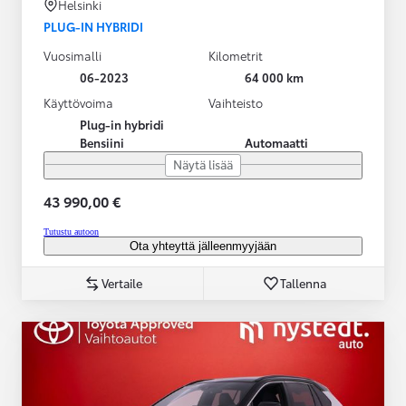
Helsinki
PLUG-IN HYBRIDI
Vuosimalli
Kilometrit
06-2023
64 000 km
Käyttövoima
Vaihteisto
Plug-in hybridi
Bensiini
Automaatti
Näytä lisää
43 990,00 €
Tutustu autoon
Ota yhteyttä jälleenmyyjään
Vertaile
Tallenna