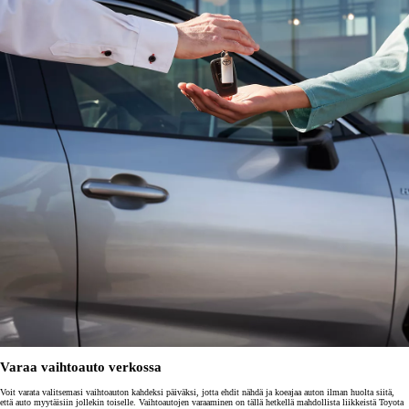
Varaa vaihtoauto verkossa
Voit varata valitsemasi vaihtoauton kahdeksi päiväksi, jotta ehdit nähdä ja koeajaa auton ilman huolta siitä,
että auto myytäisiin jollekin toiselle. Vaihtoautojen varaaminen on tällä hetkellä mahdollista liikkeistä Toyota