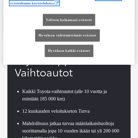
evästeidemme käyttöehdoista
Tutustu autoon
Ota yhteyttä jälleenmyyjään
Valitsen haluamani evästeet
Vertaile
Tallenna
Hyväksyn välttämättömät evästeet
Hyväksyn kaikki evästeet
Toyota Approved
Vaihtoautot
Kaikki Toyota-vaihtoautot (alle 10 vuotta ja
enintään 185 000 km)
12 kuukauden veloitukseton Turva
Mahdollisuus jatkaa turvaa määräaikaishuoltoja
suorittamalla jopa 10 vuoden ikään tai yli 200 000