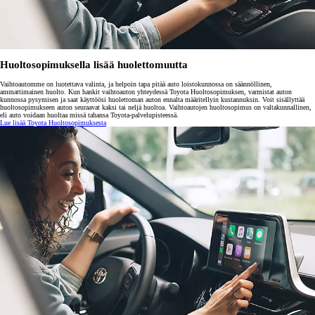
Huoltosopimuksella lisää huolettomuutta
Vaihtoautomme on luotettava valinta, ja helpoin tapa pitää auto loistokunnossa on säännöllinen,
ammattimainen huolto. Kun hankit vaihtoauton yhteydessä Toyota Huoltosopimuksen, varmistat auton
kunnossa pysymisen ja saat käyttöösi huolettoman auton ennalta määritellyin kustannuksin. Voit sisällyttää
huoltosopimukseen auton seuraavat kaksi tai neljä huoltoa. Vaihtoautojen huoltosopimus on valtakunnallinen,
eli auto voidaan huoltaa missä tahansa Toyota-palvelupisteessä.
Lue lisää Toyota Huoltosopimuksesta