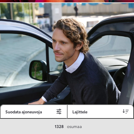
Suodata ajoneuvoja
Lajittele
Toyota Vakuutus
1328
osumaa
Toyota-asiakkaille räätälöity ja valmiiksi kilpailutettu Toyota Vakuutus on edullinen, monipuolinen ja kattava.
Se sisältää Täyskaskossa 80 %:n bonuksen ja voit hyödyntää liikennevakuutusbonuskertymäsi aina 80 %:iin