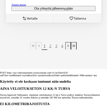
Tutustu autoon
Ota yhteyttä jälleenmyyjään
Vertaile
Tallenna
1
2
3
4
First Page
Previous page
Next page
Last Page
POST https://usc-webcomponents.toyota-europe.com/v1/car-filter/fi/fi?
carFilter=used&brand=toyota&uscEnv=production&sortOrder=published&brands=38&warranty=any
Käytetty ei ole koskaan tuntunut näin uudelta
AINA VELOITUKSETON 12 KK:N TURVA
Toyota Approved Vaihtoautot -ohjelman veloitukseton 12 kk:n Turva sisältyy kaikkiin Toyota-liikkeistä
myytäviin, enintään 10 vuoden ikäisiin ja enintään 185 000 km ajettuihin Toyota-vaihtoautoihin.
EI KILOMETRIRAJOITUSTA