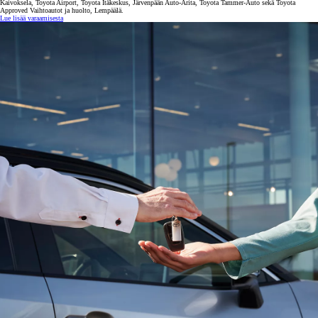
Kaivoksela, Toyota Airport, Toyota Itäkeskus, Järvenpään Auto-Arita, Toyota Tammer-Auto sekä Toyota
Approved Vaihtoautot ja huolto, Lempäälä.
Lue lisää varaamisesta