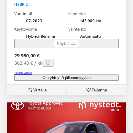
HYBRIDI
Vuosimalli
Kilometrit
07-2023
143 000 km
Käyttövoima
Vaihteisto
Hybridi Bensiini
Automaatti
Näytä lisää
29 980,00 €
362,40 € / kk
Tutustu autoon
Ota yhteyttä jälleenmyyjään
Vertaile
Tallenna