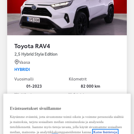
Toyota RAV4
2,5 Hybrid Style Edition
Vaasa
HYBRIDI
Vuosimalli
Kilometrit
01-2023
82 000 km
Käyttövoima
Vaihteisto
Hybridi Bensiini
Automaatti
Näytä lisää
Evästeasetukset sivuillamme
Käytämme evästeitä, jotta sivustomme toimii oikein ja voimme personoida sisältöä
38 900,00 €
ja mainoksia, tarjota sosiaalisen median ominaisuuksia ja analysoida
495,23 € / kk
tietoliikennettä. Jaamme myös tietoja tavasta, jolla käytät sivustoamme sosiaalisen
median, mainonta- ja analytiikkakumppaneidemme kanssa.
Katso lisätietoja