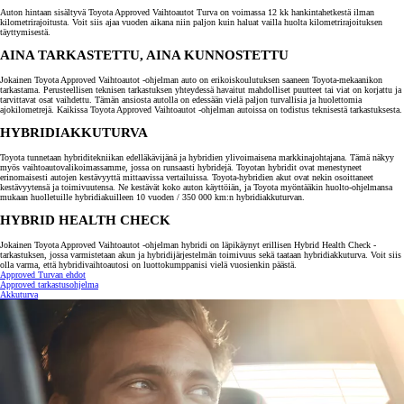
Auton hintaan sisältyvä Toyota Approved Vaihtoautot Turva on voimassa 12 kk hankintahetkestä ilman
kilometrirajoitusta. Voit siis ajaa vuoden aikana niin paljon kuin haluat vailla huolta kilometrirajoituksen
täyttymisestä.
AINA TARKASTETTU, AINA KUNNOSTETTU
Jokainen Toyota Approved Vaihtoautot -ohjelman auto on erikoiskoulutuksen saaneen Toyota-mekaanikon
tarkastama. Perusteellisen teknisen tarkastuksen yhteydessä havaitut mahdolliset puutteet tai viat on korjattu ja
tarvittavat osat vaihdettu. Tämän ansiosta autolla on edessään vielä paljon turvallisia ja huolettomia
ajokilometrejä. Kaikissa Toyota Approved Vaihtoautot -ohjelman autoissa on todistus teknisestä tarkastuksesta.
HYBRIDIAKKUTURVA
Toyota tunnetaan hybriditekniikan edelläkävijänä ja hybridien ylivoimaisena markkinajohtajana. Tämä näkyy
myös vaihtoautovalikoimassamme, jossa on runsaasti hybridejä. Toyotan hybridit ovat menestyneet
erinomaisesti autojen kestävyyttä mittaavissa vertailuissa. Toyota-hybridien akut ovat nekin osoittaneet
kestävyytensä ja toimivuutensa. Ne kestävät koko auton käyttöiän, ja Toyota myöntääkin huolto-ohjelmansa
mukaan huolletuille hybridiakuilleen 10 vuoden / 350 000 km:n hybridiakkuturvan.
HYBRID HEALTH CHECK
Jokainen Toyota Approved Vaihtoautot -ohjelman hybridi on läpikäynyt erillisen Hybrid Health Check -
tarkastuksen, jossa varmistetaan akun ja hybridijärjestelmän toimivuus sekä taataan hybridiakkuturva. Voit siis
olla varma, että hybridivaihtoautosi on luottokumppanisi vielä vuosienkin päästä.
Approved Turvan ehdot
Approved tarkastusohjelma
Akkuturva