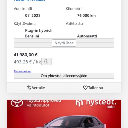
Vuosimalli
Kilometrit
07-2022
76 000 km
Käyttövoima
Vaihteisto
Plug-in hybridi
Bensiini
Automaatti
Näytä lisää
41 980,00 €
493,28 € / kk
Tutustu autoon
Ota yhteyttä jälleenmyyjään
Vertaile
Tallenna