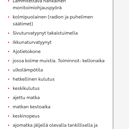
Lämmitettävä nahkainen
monitoimiohjauspyörä
kolmipuolainen (radion ja puhelimen
säätimet)
Sivuturvatyynyt takaistuimella
Ikkunaturvatyynyt
Ajotietokone
jossa kolme muistia. Toiminnot: kellonaika
ulkolämpötila
hetkellinen kulutus
keskikulutus
ajettu matka
matkan kestoaika
keskinopeus
ajomatka jäljellä olevalla tankillisella ja