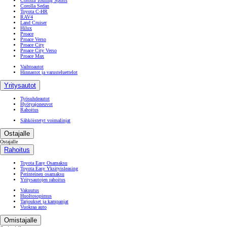
Corolla Touring Sports
Corolla Sedan
Toyota C-HR
RAV4
Land Cruiser
Hilux
Proace
Proace Verso
Proace City
Proace City Verso
Proace Max
Vaihtoautot
Hinnastot ja varusteluettelot
Yritysautot
Työsuhdeautot
Hyötyajoneuvot
Rahoitus
Sähköistetyt voimalinjat
Ostajalle
Ostajalle
Rahoitus
Toyota Easy Osamaksu
Toyota Easy Yksityisleasing
Perinteinen osamaksu
Yritysautojen rahoitus
Vakuutus
Huoltosopimus
Tarjoukset ja kampanjat
Vuokraa auto
Omistajalle