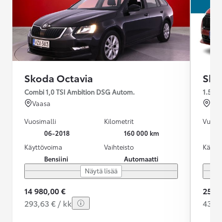
Skoda Octavia
Sko
Combi 1,0 TSI Ambition DSG Autom.
1.5 TS
Vaasa
Häm
Vuosimalli
Kilometrit
Vuosim
06-2018
160 000 km
Käyttövoima
Vaihteisto
Käytt
Bensiini
Automaatti
Näytä lisää
14 980,00 €
25 79
293,63 € / kk
436,7