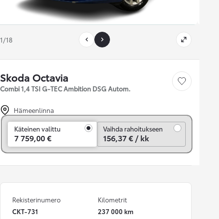
1/18
Skoda Octavia
Tallenna auto
Combi 1,4 TSI G-TEC Ambition DSG Autom.
Hämeenlinna
Vaihda rahoitukseen
Käteinen valittu
Vaihda rahoitukseen
7 759,00 €
156,37 € / kk
Rekisterinumero
Kilometrit
CKT-731
237 000 km