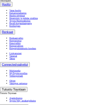
Omistajalle
Huolto
Varaa huolto
Katsastustarkastus
Huolto-ohjelmat
Ilmastointi ja puhdas sisäilma
Toyota Huoltorahoitus
Recall-korjauskampanja
Korikorjaus
Renkaat
Renkaanvaihto
Rengastietoa
Kausivaihto
Rengasvalitsin
Rengaspaineanturin koodaus
Lisävarusteet
Varaosat
Takuu
Connected-palvelut
Multimedia
MyToyota-sovellus
Verkkoportaali
Ohjeet
Vahingon sattuessa
Tutustu Toyotaan
Tutustu Toyotaan
Ajankohtaista
Toyota Way -asiakasjulkaisu