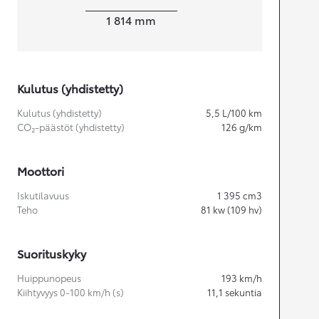
Leveys
1 814
mm
Kulutus (yhdistetty)
Kulutus (yhdistetty)
5,5
L/100 km
CO₂-päästöt (yhdistetty)
126
g/km
Moottori
Iskutilavuus
1 395
cm3
Teho
81
kw (109 hv)
Suorituskyky
Huippunopeus
193
km/h
Kiihtyvyys 0-100 km/h (s)
11,1
sekuntia