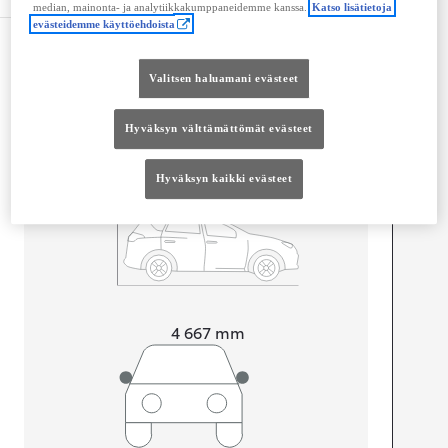
median, mainonta- ja analytiikkakumppaneidemme kanssa.
Katso lisätietoja
evästeidemme käyttöehdoista
Mitat ja tilavuus
Valitsen haluamani evästeet
Ovet
4
Istuimet
5
Tavaratilan tilavuus
480
L
Hyväksyn välttämättömät evästeet
Hyväksyn kaikki evästeet
Pituus
4 667
mm