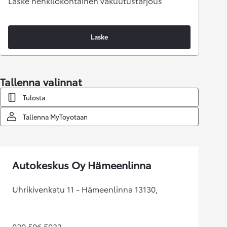
Laske henkilökohtainen vakuutustarjous
Laske
Tallenna valinnat
Tulosta
Tallenna MyToyotaan
Autokeskus Oy Hämeenlinna
Uhrikivenkatu 11 - Hämeenlinna 13130,
020 506 5033