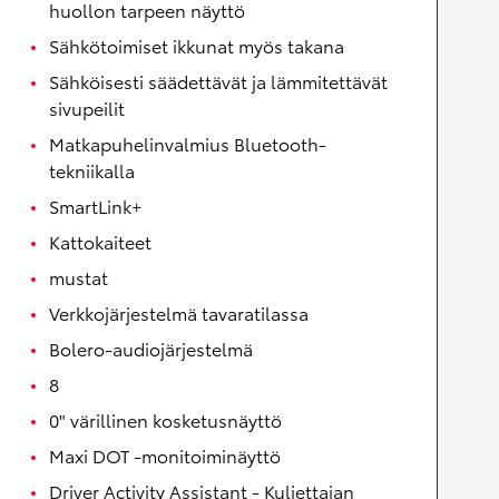
huollon tarpeen näyttö
Sähkötoimiset ikkunat myös takana
Sähköisesti säädettävät ja lämmitettävät
sivupeilit
Matkapuhelinvalmius Bluetooth-
tekniikalla
SmartLink+
Kattokaiteet
mustat
Verkkojärjestelmä tavaratilassa
Bolero-audiojärjestelmä
8
0" värillinen kosketusnäyttö
Maxi DOT -monitoiminäyttö
Driver Activity Assistant - Kuljettajan