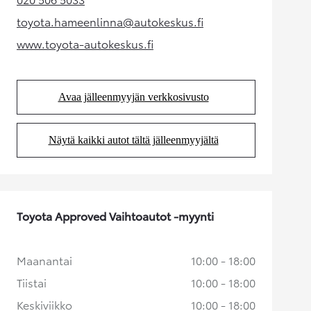
(Aukeaa uudessa välilehdessä)
toyota.hameenlinna@autokeskus.fi
(Aukeaa uudessa välilehdessä)
www.toyota-autokeskus.fi
(Aukeaa uudessa välilehdessä)
Avaa jälleenmyyjän verkkosivusto
(Aukeaa uudessa välilehdessä)
Näytä kaikki autot tältä jälleenmyyjältä
(Aukeaa uudessa välilehdessä)
Toyota Approved Vaihtoautot -myynti
Maanantai
10:00 - 18:00
Tiistai
10:00 - 18:00
Keskiviikko
10:00 - 18:00