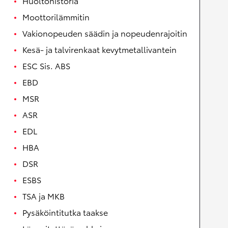
Huoltohistoria
Moottorilämmitin
Vakionopeuden säädin ja nopeudenrajoitin
Kesä- ja talvirenkaat kevytmetallivantein
ESC Sis. ABS
EBD
MSR
ASR
EDL
HBA
DSR
ESBS
TSA ja MKB
Pysäköintitutka taakse