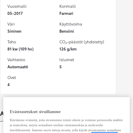
Vuosimalli
Korimalli
05-2017
Farmari
Väri
Käyttövoima
Sininen
Bensiini
Teho
CO₂-päästöt (yhdistetty)
81 kw (109 hv)
126 g/km
Vaihteisto
Istuimet
Automaatti
5
Ovet
4
Auton lisätiedot
Evästeasetukset sivuillamme
Käytämme evästeitä, jotta sivustomme toimii oikein ja voimme personoida sisältöä
ja mainoksia, tarjota sosiaalisen median ominaisuuksia ja analysoida
Tekniset tiedot
tietoliikennettä. Jaamme myös tietoja tavasta, jolla käytät sivustoamme sosiaalisen