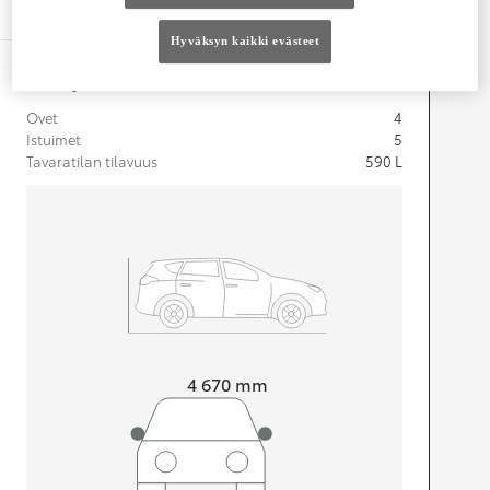
Tekniset tiedot
Hyväksyn kaikki evästeet
Mitat ja tilavuus
Ovet
4
Istuimet
5
Tavaratilan tilavuus
590
L
Pituus
4 670
mm