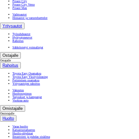
Proace City
Proace City Verso
Proace Max
Vaihtoautot
Hinnastot ja varusteluettelot
Yritysautot
Työsuhdeautot
Hyötyajoneuvot
Rahoitus
Sähköistetyt voimalinjat
Ostajalle
Ostajalle
Rahoitus
Toyota Easy Osamaksu
Toyota Easy Yksityisleasing
Perinteinen osamaksu
Yritysautojen rahoitus
Vakuutus
Huoltosopimus
Tarjoukset ja kampanjat
Vuokraa auto
Omistajalle
Omistajalle
Huolto
Varaa huolto
Katsastustarkastus
Huolto-ohjelmat
Ilmastointi ja puhdas sisäilma