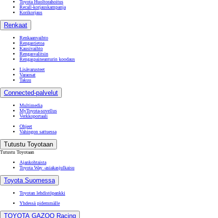
Toyota Huoltorahoitus
Recall-korjauskampanja
Korikorjaus
Renkaat
Renkaanvaihto
Rengastietoa
Kausivaihto
Rengasvalitsin
Rengaspaineanturin koodaus
Lisävarusteet
Varaosat
Takuu
Connected-palvelut
Multimedia
MyToyota-sovellus
Verkkoportaali
Ohjeet
Vahingon sattuessa
Tutustu Toyotaan
Tutustu Toyotaan
Ajankohtaista
Toyota Way -asiakasjulkaisu
Toyota Suomessa
Toyotan lehdistöpankki
Yhdessä pidemmälle
TOYOTA GAZOO Racing