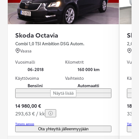
Skoda Octavia
Sko
Combi 1,0 TSI Ambition DSG Autom.
2,0 T
Vaasa
Ou
Vuosimalli
Kilometrit
Vuosim
06-2018
160 000 km
Käyttövoima
Vaihteisto
Käytt
Bensiini
Automaatti
Näytä lisää
14 980,00 €
18 99
293,63 € / kk
336,8
Tutustu autoon
Tutustu 
Ota yhteyttä jälleenmyyjään