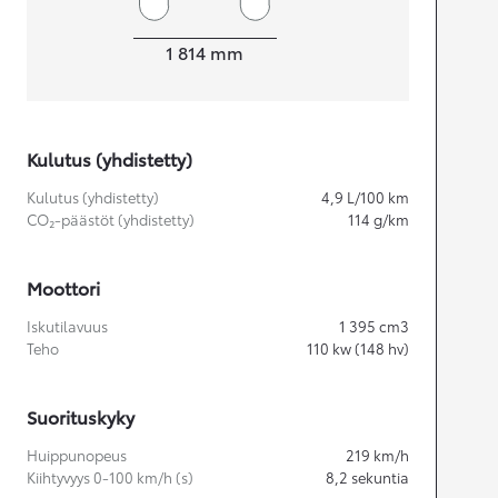
Leveys
1 814
mm
Kulutus (yhdistetty)
Kulutus (yhdistetty)
4,9
L/100 km
CO₂-päästöt (yhdistetty)
114
g/km
Moottori
Iskutilavuus
1 395
cm3
Teho
110
kw (148 hv)
Suorituskyky
Huippunopeus
219
km/h
Kiihtyvyys 0-100 km/h (s)
8,2
sekuntia