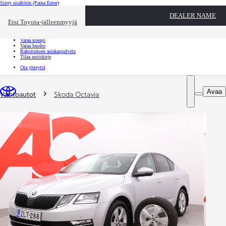
Siirry sisältöön
(Paina Enter)
Ota yhteyttä
DEALER NAME
Sulje
Etsi Toyota-jälleenmyyjä
Toyota palvelee
Etsi jälleenmyyjä
Varaa koeajo
Varaa huolto
Rahoituksen asiakaspalvelu
Tilaa uutiskirje
Ota yhteyttä
Olet täällä
:
Avaa
Vaihtoautot
Skoda Octavia