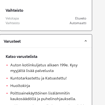
Vaihteisto
Vetotapa
Etuveto
Vaihteisto
Automaatti
Varusteet
Katso varustelista
Auton kotiinkuljetus alkaen 199e. Kysy
myyjältä lisää palvelusta
Kuntotarkastettu ja Katsastettu!
Huoltokirja
Polttoainekäyttöinen lisälämmitin
kaukosäädöllä ja puhelinohjauksella.