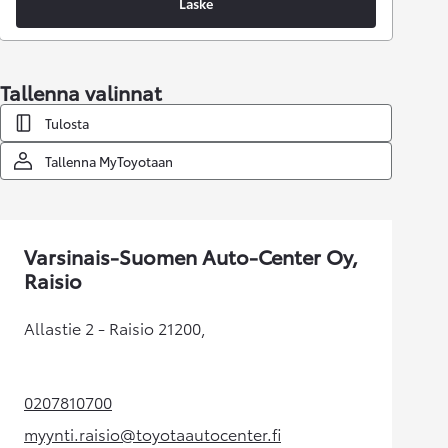
Laske
Tallenna valinnat
Tulosta
Tallenna MyToyotaan
Varsinais-Suomen Auto-Center Oy,
Raisio
Allastie 2 - Raisio 21200,
0207810700
(Aukeaa uudessa välilehdessä)
myynti.raisio@toyotaautocenter.fi
(Aukeaa uudessa välilehdessä)