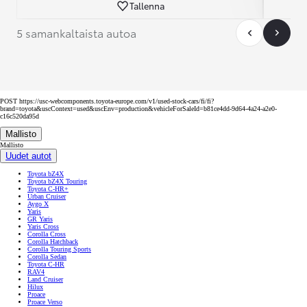
Tallenna
5 samankaltaista autoa
POST https://usc-webcomponents.toyota-europe.com/v1/used-stock-cars/fi/fi?
brand=toyota&uscContext=used&uscEnv=production&vehicleForSaleId=b81ce4dd-9d64-4a24-a2e0-
c16c520da95d
Mallisto
Mallisto
Uudet autot
Toyota bZ4X
Toyota bZ4X Touring
Toyota C-HR+
Urban Cruiser
Aygo X
Yaris
GR Yaris
Yaris Cross
Corolla Cross
Corolla Hatchback
Corolla Touring Sports
Corolla Sedan
Toyota C-HR
RAV4
Land Cruiser
Hilux
Proace
Proace Verso