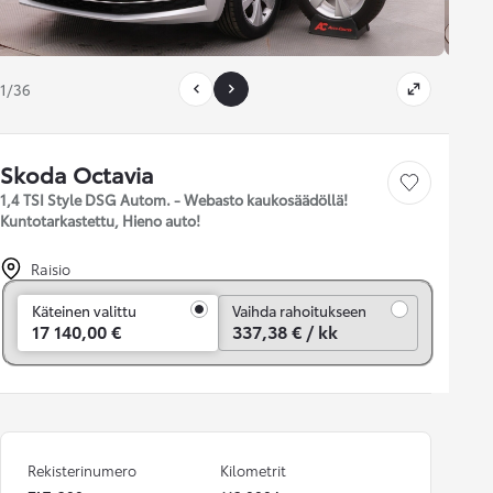
1/36
Skoda Octavia
Tallenna auto
1,4 TSI Style DSG Autom. - Webasto kaukosäädöllä!
Kuntotarkastettu, Hieno auto!
Raisio
Vaihda rahoitukseen
Käteinen valittu
Vaihda rahoitukseen
17 140,00 €
337,38 € / kk
Rekisterinumero
Kilometrit