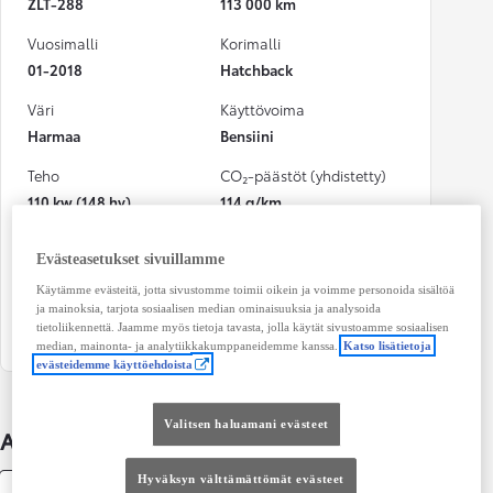
ZLT-288
113 000 km
Vuosimalli
Korimalli
01-2018
Hatchback
Väri
Käyttövoima
Harmaa
Bensiini
Teho
CO₂-päästöt (yhdistetty)
110 kw (148 hv)
114 g/km
Vaihteisto
Istuimet
Evästeasetukset sivuillamme
Automaatti
5
Käytämme evästeitä, jotta sivustomme toimii oikein ja voimme personoida sisältöä
Ovet
ja mainoksia, tarjota sosiaalisen median ominaisuuksia ja analysoida
tietoliikennettä. Jaamme myös tietoja tavasta, jolla käytät sivustoamme sosiaalisen
4
median, mainonta- ja analytiikkakumppaneidemme kanssa.
Katso lisätietoja
evästeidemme käyttöehdoista
Valitsen haluamani evästeet
Auton lisätiedot
Hyväksyn välttämättömät evästeet