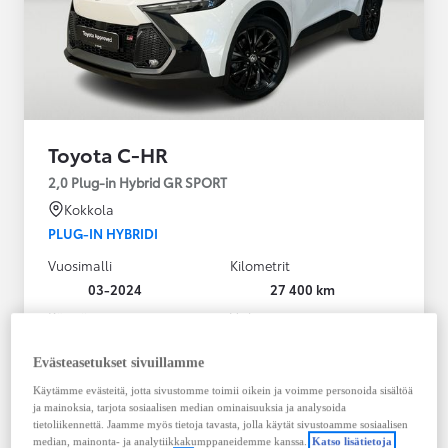
Toyota C-HR
2,0 Plug-in Hybrid GR SPORT
Kokkola
PLUG-IN HYBRIDI
Vuosimalli
Kilometrit
03-2024
27 400 km
Käyttövoima
Vaihteisto
Plug-in hybridi
Bensiini
Automaatti
Evästeasetukset sivuillamme
Näytä lisää
Käytämme evästeitä, jotta sivustomme toimii oikein ja voimme personoida sisältöä
ja mainoksia, tarjota sosiaalisen median ominaisuuksia ja analysoida
36 900,00 €
tietoliikennettä. Jaamme myös tietoja tavasta, jolla käytät sivustoamme sosiaalisen
median, mainonta- ja analytiikkakumppaneidemme kanssa.
Katso lisätietoja