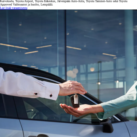
Kaivoksela, Toyota Airport, Toyota Itäkeskus, Järvenpään Auto-Arita, Toyota Tammer-Auto sekä Toyota
Approved Vaihtoautot ja huolto, Lempäälä.
Lue lisää varaamisesta