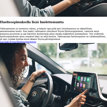
Huoltosopimuksella lisää huolettomuutta
Vaihtoautomme on luotettava valinta, ja helpoin tapa pitää auto loistokunnossa on säännöllinen,
ammattimainen huolto. Kun hankit vaihtoauton yhteydessä Toyota Huoltosopimuksen, varmistat auton
kunnossa pysymisen ja saat käyttöösi huolettoman auton ennalta määritellyin kustannuksin. Voit sisällyttää
huoltosopimukseen auton seuraavat kaksi tai neljä huoltoa. Vaihtoautojen huoltosopimus on valtakunnallinen,
eli auto voidaan huoltaa missä tahansa Toyota-palvelupisteessä.
Lue lisää Toyota Huoltosopimuksesta