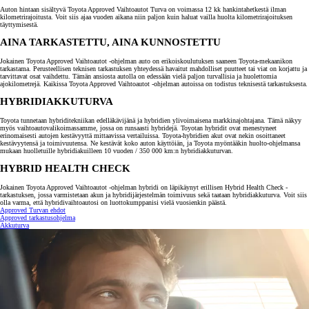
Auton hintaan sisältyvä Toyota Approved Vaihtoautot Turva on voimassa 12 kk hankintahetkestä ilman
kilometrirajoitusta. Voit siis ajaa vuoden aikana niin paljon kuin haluat vailla huolta kilometrirajoituksen
täyttymisestä.
AINA TARKASTETTU, AINA KUNNOSTETTU
Jokainen Toyota Approved Vaihtoautot -ohjelman auto on erikoiskoulutuksen saaneen Toyota-mekaanikon
tarkastama. Perusteellisen teknisen tarkastuksen yhteydessä havaitut mahdolliset puutteet tai viat on korjattu ja
tarvittavat osat vaihdettu. Tämän ansiosta autolla on edessään vielä paljon turvallisia ja huolettomia
ajokilometrejä. Kaikissa Toyota Approved Vaihtoautot -ohjelman autoissa on todistus teknisestä tarkastuksesta.
HYBRIDIAKKUTURVA
Toyota tunnetaan hybriditekniikan edelläkävijänä ja hybridien ylivoimaisena markkinajohtajana. Tämä näkyy
myös vaihtoautovalikoimassamme, jossa on runsaasti hybridejä. Toyotan hybridit ovat menestyneet
erinomaisesti autojen kestävyyttä mittaavissa vertailuissa. Toyota-hybridien akut ovat nekin osoittaneet
kestävyytensä ja toimivuutensa. Ne kestävät koko auton käyttöiän, ja Toyota myöntääkin huolto-ohjelmansa
mukaan huolletuille hybridiakuilleen 10 vuoden / 350 000 km:n hybridiakkuturvan.
HYBRID HEALTH CHECK
Jokainen Toyota Approved Vaihtoautot -ohjelman hybridi on läpikäynyt erillisen Hybrid Health Check -
tarkastuksen, jossa varmistetaan akun ja hybridijärjestelmän toimivuus sekä taataan hybridiakkuturva. Voit siis
olla varma, että hybridivaihtoautosi on luottokumppanisi vielä vuosienkin päästä.
Approved Turvan ehdot
Approved tarkastusohjelma
Akkuturva