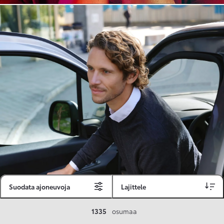
Suodata ajoneuvoja
Lajittele
Toyota Vakuutus
1335
osumaa
Toyota-asiakkaille räätälöity ja valmiiksi kilpailutettu Toyota Vakuutus on edullinen, monipuolinen ja kattava.
Se sisältää Täyskaskossa 80 %:n bonuksen ja voit hyödyntää liikennevakuutusbonuskertymäsi aina 80 %:iin