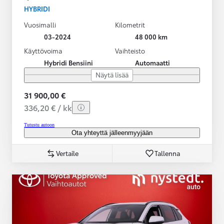
HYBRIDI
Vuosimalli
Kilometrit
03-2024
48 000 km
Käyttövoima
Vaihteisto
Hybridi Bensiini
Automaatti
Näytä lisää
31 900,00 €
336,20 € / kk
Tutustu autoon
Ota yhteyttä jälleenmyyjään
Vertaile
Tallenna