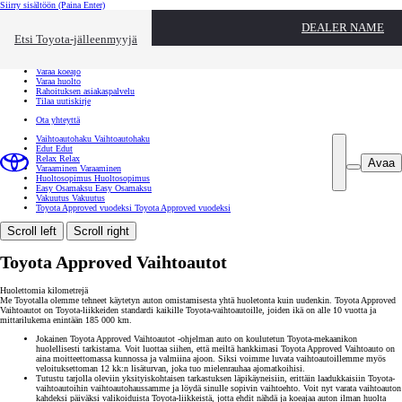
Siirry sisältöön
(Paina Enter)
Ota yhteyttä
DEALER NAME
Sulje
Etsi Toyota-jälleenmyyjä
Toyota palvelee
Etsi jälleenmyyjä
Varaa koeajo
Varaa huolto
Rahoituksen asiakaspalvelu
Tilaa uutiskirje
Ota yhteyttä
Vaihtoautohaku
Vaihtoautohaku
Edut
Edut
Relax
Relax
Avaa
Varaaminen
Varaaminen
Huoltosopimus
Huoltosopimus
Easy Osamaksu
Easy Osamaksu
Vakuutus
Vakuutus
Toyota Approved vuodeksi
Toyota Approved vuodeksi
Scroll left
Scroll right
Toyota Approved Vaihtoautot
Huolettomia kilometrejä
Me Toyotalla olemme tehneet käytetyn auton omistamisesta yhtä huoletonta kuin uudenkin. Toyota Approved
Vaihtoautot on Toyota-liikkeiden standardi kaikille Toyota-vaihtoautoille, joiden ikä on alle 10 vuotta ja
mittarilukema enintään 185 000 km.
Jokainen Toyota Approved Vaihtoautot -ohjelman auto on koulutetun Toyota-mekaanikon
huolellisesti tarkistama. Voit luottaa siihen, että meiltä hankkimasi Toyota Approved Vaihtoauto on
aina moitteettomassa kunnossa ja valmiina ajoon. Siksi voimme luvata vaihtoautoillemme myös
veloituksettoman 12 kk:n lisäturvan, joka tuo mielenrauhaa ajomatkoihisi.
Tutustu tarjolla oleviin yksityiskohtaisen tarkastuksen läpikäyneisiin, erittäin laadukkaisiin Toyota-
vaihtoautoihin vaihtoautohaussamme ja löydä sinulle sopivin vaihtoehto. Voit nyt varata vaihtoauton
kahdeksi päiväksi valikoiduista Toyota-liikkeistä, jotta ehdit nähdä ja koeajaa auton ilman huolta