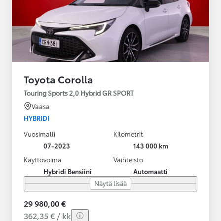
Toyota Corolla
Touring Sports 2,0 Hybrid GR SPORT
Vaasa
HYBRIDI
Vuosimalli
Kilometrit
07-2023
143 000 km
Käyttövoima
Vaihteisto
Hybridi Bensiini
Automaatti
Näytä lisää
29 980,00 €
362,35 € / kk