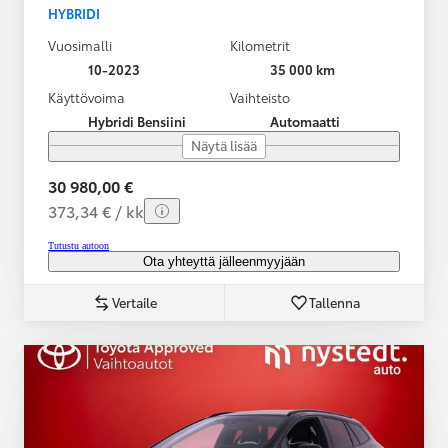
HYBRIDI
Vuosimalli
Kilometrit
10-2023
35 000 km
Käyttövoima
Vaihteisto
Hybridi Bensiini
Automaatti
Näytä lisää
30 980,00 €
373,34 € / kk
Tutustu autoon
Ota yhteyttä jälleenmyyjään
Vertaile
Tallenna