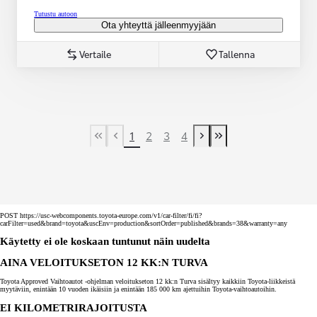
Tutustu autoon
Ota yhteyttä jälleenmyyjään
Vertaile
Tallenna
1
2
3
4
First Page
Previous page
Next page
Last Page
POST https://usc-webcomponents.toyota-europe.com/v1/car-filter/fi/fi?
carFilter=used&brand=toyota&uscEnv=production&sortOrder=published&brands=38&warranty=any
Käytetty ei ole koskaan tuntunut näin uudelta
AINA VELOITUKSETON 12 KK:N TURVA
Toyota Approved Vaihtoautot -ohjelman veloitukseton 12 kk:n Turva sisältyy kaikkiin Toyota-liikkeistä
myytäviin, enintään 10 vuoden ikäisiin ja enintään 185 000 km ajettuihin Toyota-vaihtoautoihin.
EI KILOMETRIRAJOITUSTA