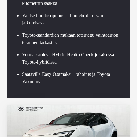
kilometriin saakka
Valitse huoltosopimus ja huolehdit Turvan
jatkumisesta
Toyota-standardien mukaan toteutettu vaihtoauton
tekninen tarkastus
Voimassaoleva Hybrid Health Check jokaisessa
Toyota-hybridissä
Saatavilla Easy Osamaksu -rahoitus ja Toyota
Vakuutus