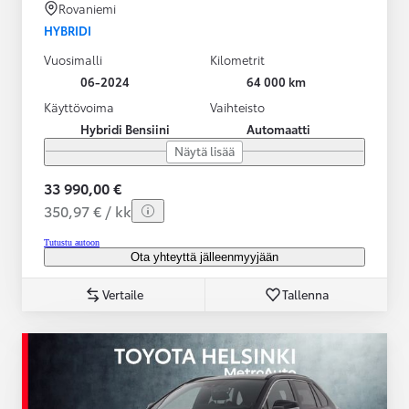
Rovaniemi
HYBRIDI
Vuosimalli
Kilometrit
06-2024
64 000 km
Käyttövoima
Vaihteisto
Hybridi Bensiini
Automaatti
Näytä lisää
33 990,00 €
350,97 € / kk
Tutustu autoon
Ota yhteyttä jälleenmyyjään
Vertaile
Tallenna