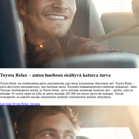
Toyota Relax – auton huoltoon sisältyvä kattava turva
Toyota Relax tuo mielenrauhaa auton omistamiseen jopa auton kymmeneen ikävuoteen asti. Toyota Relax -
turva aktivoituu automaattisesti, kun huollatat autosi Toyotalla määräaikaishuolto-ohjelman mukaisesti. Jatka
Toyotasi huollattamista meillä, ja Toyota Relax -turva uusitaan seuraavaan huoltoon asti – autolle, joka on
enintään 10 vuotta vanha tai jolla on ajettu enintään 185 000 km (ensin täyttyvän mukaan). Turvan
voimaantulo on kaikille turvaan oikeutetuille malleille veloitukseton huollon yhteydessä.
Lue lisää Toyota Relax -turvasta