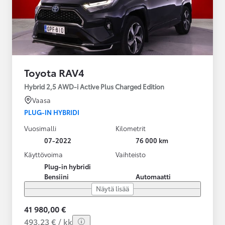
Toyota RAV4
Hybrid 2,5 AWD-i Active Plus Charged Edition
Vaasa
PLUG-IN HYBRIDI
Vuosimalli
Kilometrit
07-2022
76 000 km
Käyttövoima
Vaihteisto
Plug-in hybridi
Bensiini
Automaatti
Näytä lisää
41 980,00 €
493,23 € / kk