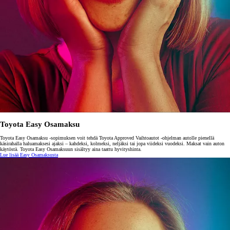
Toyota Easy Osamaksu
Toyota Easy Osamaksu -sopimuksen voit tehdä Toyota Approved Vaihtoautot -ohjelman autolle pienellä
käsirahalla haluamaksesi ajaksi – kahdeksi, kolmeksi, neljäksi tai jopa viideksi vuodeksi. Maksat vain auton
käytöstä. Toyota Easy Osamaksuun sisältyy aina taattu hyvityshinta.
Lue lisää Easy Osamaksusta