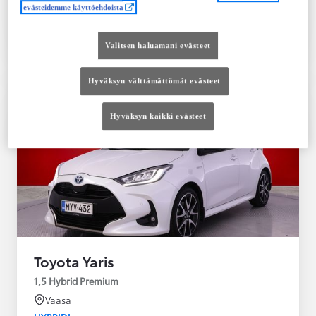
evästeidemme käyttöehdoista
Tutustu autoon
Ota yhteyttä jälleenmyyjään
Valitsen haluamani evästeet
Vertaile
Tallenna
Hyväksyn välttämättömät evästeet
Hyväksyn kaikki evästeet
Toyota Yaris
1,5 Hybrid Premium
Vaasa