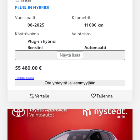
PLUG-IN HYBRIDI
Vuosimalli
Kilometrit
08-2025
11 000 km
Käyttövoima
Vaihteisto
Plug-in hybridi
Bensiini
Automaatti
Näytä lisää
55 480,00 €
Tutustu autoon
Ota yhteyttä jälleenmyyjään
Vertaile
Tallenna