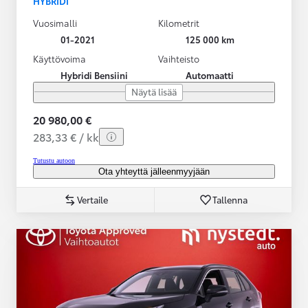
HYBRIDI
Vuosimalli
Kilometrit
01-2021
125 000 km
Käyttövoima
Vaihteisto
Hybridi Bensiini
Automaatti
Näytä lisää
20 980,00 €
283,33 € / kk
Tutustu autoon
Ota yhteyttä jälleenmyyjään
Vertaile
Tallenna