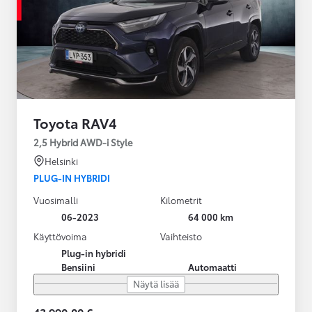
Toyota RAV4
2,5 Hybrid AWD-i Style
Helsinki
PLUG-IN HYBRIDI
Vuosimalli
Kilometrit
06-2023
64 000 km
Käyttövoima
Vaihteisto
Plug-in hybridi
Bensiini
Automaatti
Näytä lisää
43 990,00 €