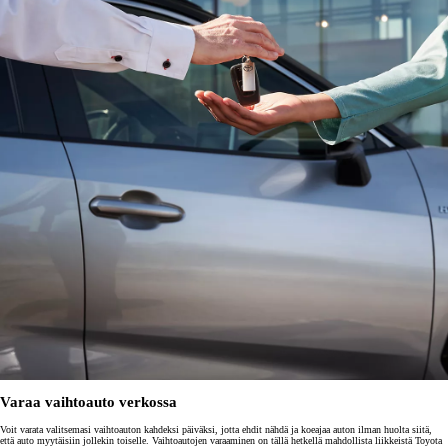
Varaa vaihtoauto verkossa
Voit varata valitsemasi vaihtoauton kahdeksi päiväksi, jotta ehdit nähdä ja koeajaa auton ilman huolta siitä,
että auto myytäisiin jollekin toiselle. Vaihtoautojen varaaminen on tällä hetkellä mahdollista liikkeistä Toyota