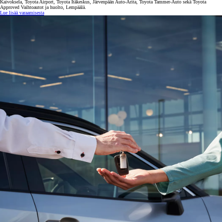
Kaivoksela, Toyota Airport, Toyota Itäkeskus, Järvenpään Auto-Arita, Toyota Tammer-Auto sekä Toyota
Approved Vaihtoautot ja huolto, Lempäälä.
Lue lisää varaamisesta