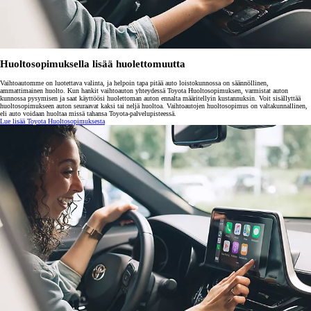
Huoltosopimuksella lisää huolettomuutta
Vaihtoautomme on luotettava valinta, ja helpoin tapa pitää auto loistokunnossa on säännöllinen,
ammattimainen huolto. Kun hankit vaihtoauton yhteydessä Toyota Huoltosopimuksen, varmistat auton
kunnossa pysymisen ja saat käyttöösi huolettoman auton ennalta määritellyin kustannuksin. Voit sisällyttää
huoltosopimukseen auton seuraavat kaksi tai neljä huoltoa. Vaihtoautojen huoltosopimus on valtakunnallinen,
eli auto voidaan huoltaa missä tahansa Toyota-palvelupisteessä.
Lue lisää Toyota Huoltosopimuksesta