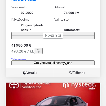
Vuosimalli
Kilometrit
07-2022
76 000 km
Käyttövoima
Vaihteisto
Plug-in hybridi
Bensiini
Automaatti
Näytä lisää
41 980,00 €
493,28 € / kk
Tutustu autoon
Ota yhteyttä jälleenmyyjään
Vertaile
Tallenna