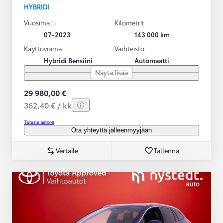
HYBRIDI
Vuosimalli
Kilometrit
07-2023
143 000 km
Käyttövoima
Vaihteisto
Hybridi Bensiini
Automaatti
Näytä lisää
29 980,00 €
362,40 € / kk
Tutustu autoon
Ota yhteyttä jälleenmyyjään
Vertaile
Tallenna