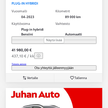
PLUG-IN HYBRIDI
Vuosimalli
Kilometrit
04-2023
89 000 km
Käyttövoima
Vaihteisto
Plug-in hybridi
Bensiini
Automaatti
Näytä lisää
41 980,00 €
437,10 € / kk
Tutustu autoon
Ota yhteyttä jälleenmyyjään
Vertaile
Tallenna