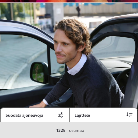
Suodata ajoneuvoja
Lajittele
Toyota Vakuutus
1328
osumaa
Toyota-asiakkaille räätälöity ja valmiiksi kilpailutettu Toyota Vakuutus on edullinen, monipuolinen ja kattava.
Se sisältää Täyskaskossa 80 %:n bonuksen ja voit hyödyntää liikennevakuutusbonuskertymäsi aina 80 %:iin