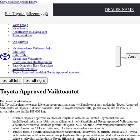
Siirry sisältöön
(Paina Enter)
Ota yhteyttä
DEALER NAME
Sulje
Etsi Toyota-jälleenmyyjä
Toyota palvelee
Etsi jälleenmyyjä
Varaa koeajo
Varaa huolto
Rahoituksen asiakaspalvelu
Tilaa uutiskirje
Ota yhteyttä
Vaihtoautohaku
Vaihtoautohaku
Edut
Edut
Relax
Relax
Avaa
Varaaminen
Varaaminen
Huoltosopimus
Huoltosopimus
Easy Osamaksu
Easy Osamaksu
Vakuutus
Vakuutus
Toyota Approved vuodeksi
Toyota Approved vuodeksi
Scroll left
Scroll right
Toyota Approved Vaihtoautot
Huolettomia kilometrejä
Me Toyotalla olemme tehneet käytetyn auton omistamisesta yhtä huoletonta kuin uudenkin. Toyota Approved
Vaihtoautot on Toyota-liikkeiden standardi kaikille Toyota-vaihtoautoille, joiden ikä on alle 10 vuotta ja
mittarilukema enintään 185 000 km.
Jokainen Toyota Approved Vaihtoautot -ohjelman auto on koulutetun Toyota-mekaanikon
huolellisesti tarkistama. Voit luottaa siihen, että meiltä hankkimasi Toyota Approved Vaihtoauto on
aina moitteettomassa kunnossa ja valmiina ajoon. Siksi voimme luvata vaihtoautoillemme myös
veloituksettoman 12 kk:n lisäturvan, joka tuo mielenrauhaa ajomatkoihisi.
Tutustu tarjolla oleviin yksityiskohtaisen tarkastuksen läpikäyneisiin, erittäin laadukkaisiin Toyota-
vaihtoautoihin vaihtoautohaussamme ja löydä sinulle sopivin vaihtoehto. Voit nyt varata vaihtoauton
kahdeksi päiväksi valikoiduista Toyota-liikkeistä, jotta ehdit nähdä ja koeajaa auton ilman huolta