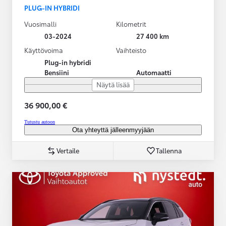
PLUG-IN HYBRIDI
Vuosimalli
Kilometrit
03-2024
27 400 km
Käyttövoima
Vaihteisto
Plug-in hybridi
Bensiini
Automaatti
Näytä lisää
36 900,00 €
Tutustu autoon
Ota yhteyttä jälleenmyyjään
Vertaile
Tallenna