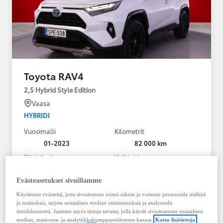
Toyota RAV4
2,5 Hybrid Style Edition
Vaasa
HYBRIDI
Vuosimalli
Kilometrit
01-2023
82 000 km
Käyttövoima
Vaihteisto
Hybridi Bensiini
Automaatti
Näytä lisää
Evästeasetukset sivuillamme
Käytämme evästeitä, jotta sivustomme toimii oikein ja voimme personoida sisältöä
38 900,00 €
ja mainoksia, tarjota sosiaalisen median ominaisuuksia ja analysoida
495,23 € / kk
tietoliikennettä. Jaamme myös tietoja tavasta, jolla käytät sivustoamme sosiaalisen
median, mainonta- ja analytiikkakumppaneidemme kanssa.
Katso lisätietoja