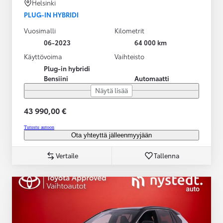
Helsinki
PLUG-IN HYBRIDI
Vuosimalli
Kilometrit
06-2023
64 000 km
Käyttövoima
Vaihteisto
Plug-in hybridi
Bensiini
Automaatti
Näytä lisää
43 990,00 €
Tutustu autoon
Ota yhteyttä jälleenmyyjään
Vertaile
Tallenna