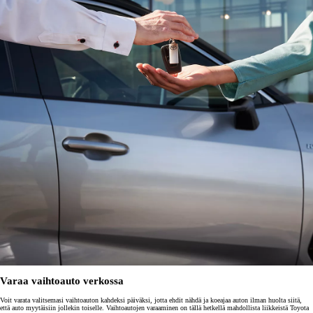
Varaa vaihtoauto verkossa
Voit varata valitsemasi vaihtoauton kahdeksi päiväksi, jotta ehdit nähdä ja koeajaa auton ilman huolta siitä,
että auto myytäisiin jollekin toiselle. Vaihtoautojen varaaminen on tällä hetkellä mahdollista liikkeistä Toyota