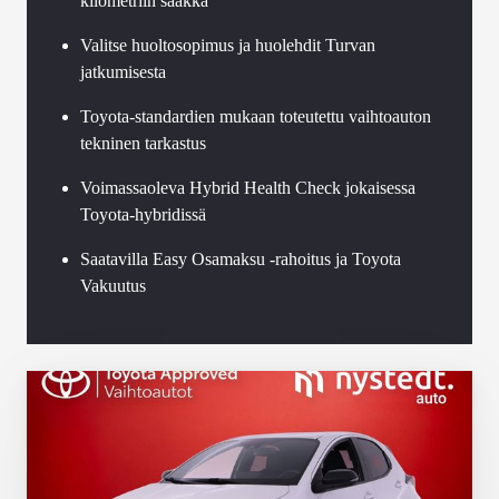
kilometriin saakka
Valitse huoltosopimus ja huolehdit Turvan
jatkumisesta
Toyota-standardien mukaan toteutettu vaihtoauton
tekninen tarkastus
Voimassaoleva Hybrid Health Check jokaisessa
Toyota-hybridissä
Saatavilla Easy Osamaksu -rahoitus ja Toyota
Vakuutus