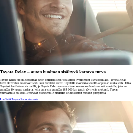
Toyota Relax – auton huoltoon sisältyvä kattava turva
Toyota Relax tuo mielenrauhaa auton omistamiseen jopa auton kymmeneen ikävuoteen asti. Toyota Relax -
turva aktivoituu automaattisesti, kun huollatat autosi Toyotalla määräaikaishuolto-ohjelman mukaisesti. Jatka
Toyotasi huollattamista meillä, ja Toyota Relax -turva uusitaan seuraavaan huoltoon asti – autolle, joka on
enintään 10 vuotta vanha tai jolla on ajettu enintään 185 000 km (ensin täyttyvän mukaan). Turvan
voimaantulo on kaikille turvaan oikeutetuille malleille veloitukseton huollon yhteydessä.
Lue lisää Toyota Relax -turvasta