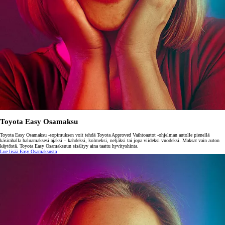
Toyota Easy Osamaksu
Toyota Easy Osamaksu -sopimuksen voit tehdä Toyota Approved Vaihtoautot -ohjelman autolle pienellä
käsirahalla haluamaksesi ajaksi – kahdeksi, kolmeksi, neljäksi tai jopa viideksi vuodeksi. Maksat vain auton
käytöstä. Toyota Easy Osamaksuun sisältyy aina taattu hyvityshinta.
Lue lisää Easy Osamaksusta