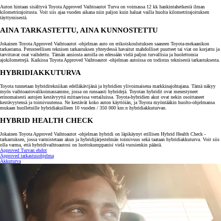
Auton hintaan sisältyvä Toyota Approved Vaihtoautot Turva on voimassa 12 kk hankintahetkestä ilman
kilometrirajoitusta. Voit siis ajaa vuoden aikana niin paljon kuin haluat vailla huolta kilometrirajoituksen
täyttymisestä.
AINA TARKASTETTU, AINA KUNNOSTETTU
Jokainen Toyota Approved Vaihtoautot -ohjelman auto on erikoiskoulutuksen saaneen Toyota-mekaanikon
tarkastama. Perusteellisen teknisen tarkastuksen yhteydessä havaitut mahdolliset puutteet tai viat on korjattu ja
tarvittavat osat vaihdettu. Tämän ansiosta autolla on edessään vielä paljon turvallisia ja huolettomia
ajokilometrejä. Kaikissa Toyota Approved Vaihtoautot -ohjelman autoissa on todistus teknisestä tarkastuksesta.
HYBRIDIAKKUTURVA
Toyota tunnetaan hybriditekniikan edelläkävijänä ja hybridien ylivoimaisena markkinajohtajana. Tämä näkyy
myös vaihtoautovalikoimassamme, jossa on runsaasti hybridejä. Toyotan hybridit ovat menestyneet
erinomaisesti autojen kestävyyttä mittaavissa vertailuissa. Toyota-hybridien akut ovat nekin osoittaneet
kestävyytensä ja toimivuutensa. Ne kestävät koko auton käyttöiän, ja Toyota myöntääkin huolto-ohjelmansa
mukaan huolletuille hybridiakuilleen 10 vuoden / 350 000 km:n hybridiakkuturvan.
HYBRID HEALTH CHECK
Jokainen Toyota Approved Vaihtoautot -ohjelman hybridi on läpikäynyt erillisen Hybrid Health Check -
tarkastuksen, jossa varmistetaan akun ja hybridijärjestelmän toimivuus sekä taataan hybridiakkuturva. Voit siis
olla varma, että hybridivaihtoautosi on luottokumppanisi vielä vuosienkin päästä.
Approved Turvan ehdot
Approved tarkastusohjelma
Akkuturva