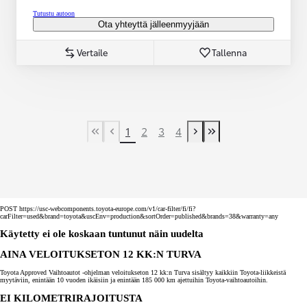
Tutustu autoon
Ota yhteyttä jälleenmyyjään
Vertaile
Tallenna
1
2
3
4
First Page
Previous page
Next page
Last Page
POST https://usc-webcomponents.toyota-europe.com/v1/car-filter/fi/fi?
carFilter=used&brand=toyota&uscEnv=production&sortOrder=published&brands=38&warranty=any
Käytetty ei ole koskaan tuntunut näin uudelta
AINA VELOITUKSETON 12 KK:N TURVA
Toyota Approved Vaihtoautot -ohjelman veloitukseton 12 kk:n Turva sisältyy kaikkiin Toyota-liikkeistä
myytäviin, enintään 10 vuoden ikäisiin ja enintään 185 000 km ajettuihin Toyota-vaihtoautoihin.
EI KILOMETRIRAJOITUSTA