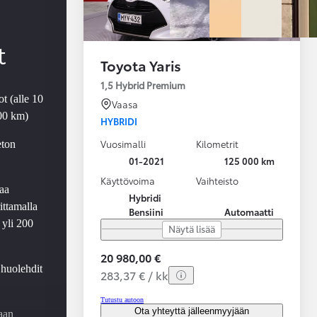
t
Toyota Yaris
1,5 Hybrid Premium
t (alle 10
Vaasa
000 km)
HYBRIDI
Vuosimalli
Kilometrit
eton
01-2021
125 000 km
Käyttövoima
Vaihteisto
aa
Hybridi
ittamalla
Bensiini
Automaatti
 yli 200
Näytä lisää
20 980,00 €
 huolehdit
283,37 € / kk
Tutustu autoon
Ota yhteyttä jälleenmyyjään
aan