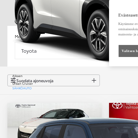
Evästeaset
Käytämme eväs
ominaisuuksia
mainonta- ja
Merkki
Malli
Toyota
Malli
Valitsen 
Alkaen
Suodata ajoneuvoja
Urban Cruiser
SÄHKÖAUTO