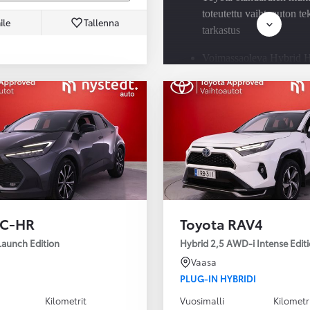
toteutettu vaihtoauton t
ile
Tallenna
tarkastus
Voimassaoleva Hybrid H
Check jokaisessa Toyota
hybridissä
Saatavilla Easy Osamaks
rahoitus ja Toyota Vaku
 C-HR
Toyota RAV4
Launch Edition
Hybrid 2,5 AWD-i Intense Edit
Vaasa
PLUG-IN HYBRIDI
Kilometrit
Vuosimalli
Kilometr