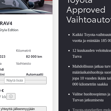
Approved
Vaihtoauto
 RAV4
Style Edition
Kaikki Toyota-vaihtoauto
vuotta ja enintään 185 
Kilometrit
12 kuukauden veloituks
023
82 000 km
Turva
a
Vaihteisto
Mahdollisuus jatkaa turv
idi
määräaikaishuoltoja suor
iini
Automaatti
jopa 10 vuoden ikään tai
Näytä lisää
000 kilometriin saakka
 €
Valitse huoltosopimus ja
/ kk
Turvan jatkumisesta
 yhteyttä jälleenmyyjään
Toyota-standardien muk