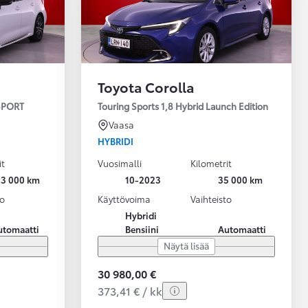
Toyota Corolla
 SPORT
Touring Sports 1,8 Hybrid Launch Edition
Vaasa
HYBRIDI
it
Vuosimalli
Kilometrit
43 000 km
10-2023
35 000 km
to
Käyttövoima
Vaihteisto
Hybridi
utomaatti
Bensiini
Automaatti
Näytä lisää
30 980,00 €
373,41 € / kk