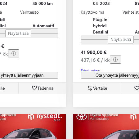
2024
48 000 km
04-2023
8
a
Vaihteisto
Käyttövoima
Vaihteis
idi
Plug-in
iini
Automaatti
hybridi
Bensiini
A
Näytä lisää
Näytä lisää
 €
41 980,00 €
/ kk
437,16 € / kk
Tutustu autoon
 yhteyttä jälleenmyyjään
Ota yhteyttä jälleenmyy
ile
Tallenna
Vertaile