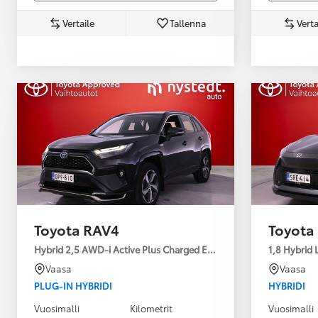
Vertaile
Tallenna
Verta
Yaris Cross
HYBRIDI
Tulossa pian
Toyota RAV4
Toyota
Hybrid 2,5 AWD-i Active Plus Charged Edition
1,8 Hybrid 
Vaasa
Vaasa
PLUG-IN HYBRIDI
HYBRIDI
Vuosimalli
Kilometrit
Vuosimalli