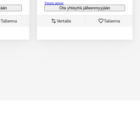
Tutustu autoon
jään
Ota yhteyttä jälleenmyyjään
Tallenna
Vertaile
Tallenna