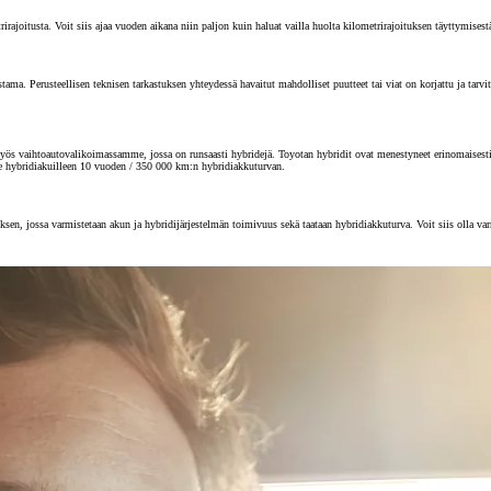
joitusta. Voit siis ajaa vuoden aikana niin paljon kuin haluat vailla huolta kilometrirajoituksen täyttymisest
 Perusteellisen teknisen tarkastuksen yhteydessä havaitut mahdolliset puutteet tai viat on korjattu ja tarvitta
s vaihtoautovalikoimassamme, jossa on runsaasti hybridejä. Toyotan hybridit ovat menestyneet erinomaisesti au
e hybridiakuilleen 10 vuoden / 350 000 km:n hybridiakkuturvan.
sen, jossa varmistetaan akun ja hybridijärjestelmän toimivuus sekä taataan hybridiakkuturva. Voit siis olla va