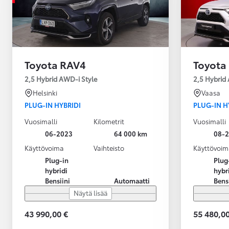
Toyota RAV4
Toyota
2,5 Hybrid AWD-i Style
2,5 Hybrid
Helsinki
Vaasa
PLUG-IN HYBRIDI
PLUG-IN H
Vuosimalli
Kilometrit
Vuosimalli
06-2023
64 000 km
08-
Käyttövoima
Vaihteisto
Käyttövoim
Plug-in
Plug
hybridi
hybr
Bensiini
Automaatti
Bens
Näytä lisää
43 990,00 €
55 480,00