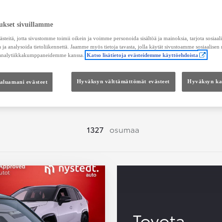
Hae vaihtoautoja
ukset sivuillamme
teitä, jotta sivustomme toimii oikein ja voimme personoida sisältöä ja mainoksia, tarjota sosiaa
 ja analysoida tietoliikennettä. Jaamme myös tietoja tavasta, jolla käytät sivustoamme sosiaalisen
 analytiikkakumppaneidemme kanssa.
Katso lisätietoja evästeidemme käyttöehdoista
Hinta
Kokonaishinta
haluamani evästeet
Hyväksyn välttämättömät evästeet
Hyväksyn kai
1327
osumaa
Toyota