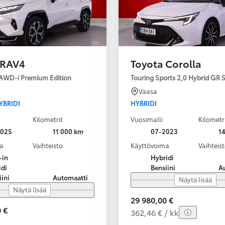
 RAV4
Toyota Corolla
 AWD-i Premium Edition
Touring Sports 2,0 Hybrid GR
Vaasa
YBRIDI
HYBRIDI
Kilometrit
Vuosimalli
Kilometr
2025
11 000 km
07-2023
1
a
Vaihteisto
Käyttövoima
Vaihteis
-in
Hybridi
idi
Bensiini
A
iini
Automaatti
Näytä lisää
Näytä lisää
29 980,00 €
 €
362,46 € / kk