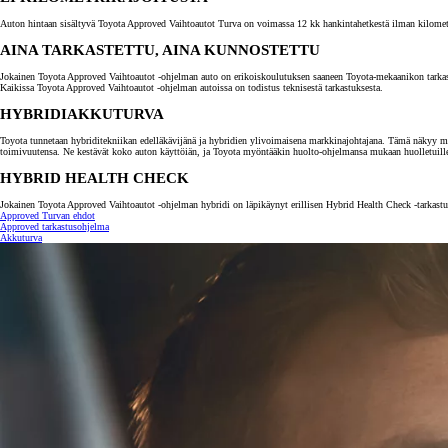
Auton hintaan sisältyvä Toyota Approved Vaihtoautot Turva on voimassa 12 kk hankintahetkestä ilman kilometrira
AINA TARKASTETTU, AINA KUNNOSTETTU
Jokainen Toyota Approved Vaihtoautot -ohjelman auto on erikoiskoulutuksen saaneen Toyota-mekaanikon tarkastama.
Kaikissa Toyota Approved Vaihtoautot -ohjelman autoissa on todistus teknisestä tarkastuksesta.
HYBRIDIAKKUTURVA
Toyota tunnetaan hybriditekniikan edelläkävijänä ja hybridien ylivoimaisena markkinajohtajana. Tämä näkyy myö
toimivuutensa. Ne kestävät koko auton käyttöiän, ja Toyota myöntääkin huolto-ohjelmansa mukaan huolletuill
HYBRID HEALTH CHECK
Jokainen Toyota Approved Vaihtoautot -ohjelman hybridi on läpikäynyt erillisen Hybrid Health Check -tarkastuk
Approved Turvan ehdot
Approved tarkastusohjelma
Akkuturva
Alkaen
tai kuukausierä
RAV4
LADATTAVA HYBRIDI