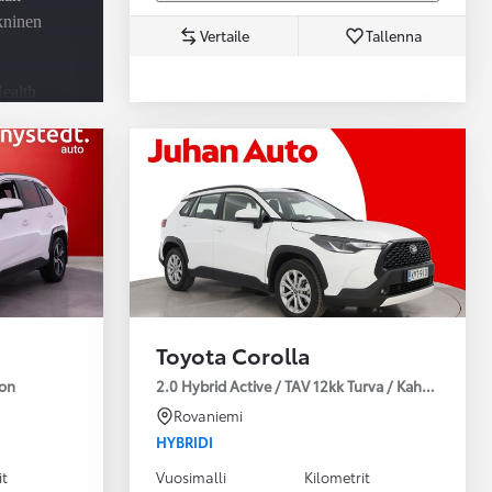
ekninen
Vertaile
Tallenna
ealth
-
u -
utus
Toyota Corolla
ion
2.0 Hybrid Active / TAV 12kk Turva / Kahdet Renkaa
Rovaniemi
HYBRIDI
it
Vuosimalli
Kilometrit