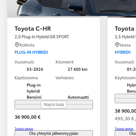
Toyota C-HR
Toyota
2,0 Plug-in Hybrid GR SPORT
2,5 Hybrid 
Kokkola
Vaasa
PLUG-IN HYBRIDI
HYBRIDI
Vuosimalli
Kilometrit
Vuosimalli
03-2024
27 400 km
01-2
Käyttövoima
Vaihteisto
Käyttövoim
Plug-in
Hybr
hybridi
Bens
Bensiini
Automaatti
Näytä lisää
38 900,00
36 900,00 €
495,30 € 
Alkaen
Tutustu autoon
Tutustu autoon
tai kuukausierä
Ota yhteyttä jälleenmyyjään
Ota