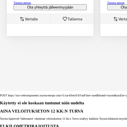
Tutustu autoon
Tutustu autoon
Ota yhteyttä jälleenmyyjään
Ota
Vertaile
Tallenna
Verta
Corolla Touring Sports
HYBRIDI
POST https://usc-webcomponents.toyota-europe.com/v1/car-filter/fi/fi?carFilter=used&brand=toyota&uscE
Käytetty ei ole koskaan tuntunut näin uudelta
AINA VELOITUKSETON 12 KK:N TURVA
Toyota Approved Vaihtoautot -ohjelman veloitukseton 12 kk:n Turva sisältyy kaikkiin Toyota-liikkeistä myytäv
EI KILOMETRIRAJOITUSTA