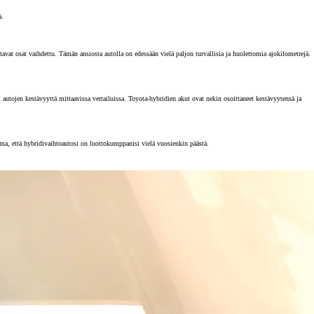
ä.
vat osat vaihdettu. Tämän ansiosta autolla on edessään vielä paljon turvallisia ja huolettomia ajokilometrejä.
tojen kestävyyttä mittaavissa vertailuissa. Toyota-hybridien akut ovat nekin osoittaneet kestävyytensä ja
rma, että hybridivaihtoautosi on luottokumppanisi vielä vuosienkin päästä.