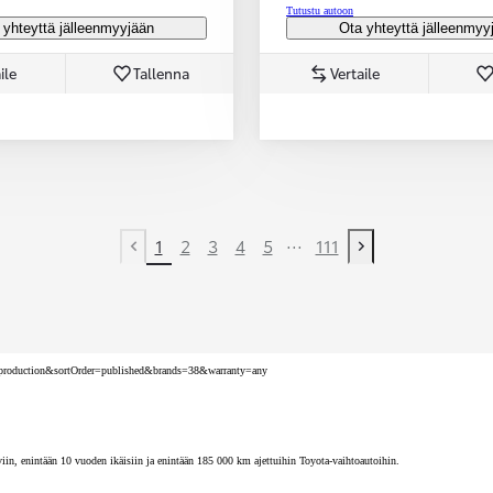
Tutustu autoon
 yhteyttä jälleenmyyjään
Ota yhteyttä jälleenmyy
ile
Tallenna
Vertaile
...
1
2
3
4
5
111
Previous page
Next page
nv=production&sortOrder=published&brands=38&warranty=any
iin, enintään 10 vuoden ikäisiin ja enintään 185 000 km ajettuihin Toyota-vaihtoautoihin.