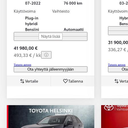
07-2022
76 000 km
03-
Käyttövoima
Vaihteisto
Käyttövoim
Plug-in
Hybr
hybridi
Bens
Bensiini
Automaatti
Näytä lisää
31 900,00
41 980,00 €
336,27 € 
493,33 € / kk
Tutustu autoon
Tutustu autoon
Ota yhteyttä jälleenmyyjään
Ota
Vertaile
Tallenna
Verta