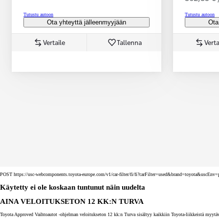
Tutustu autoon
Tutustu autoon
Ota yhteyttä jälleenmyyjään
Ota
Vertaile
Tallenna
Verta
Corolla Touring Sports
HYBRIDI
POST https://usc-webcomponents.toyota-europe.com/v1/car-filter/fi/fi?carFilter=used&brand=toyota&uscE
Käytetty ei ole koskaan tuntunut näin uudelta
AINA VELOITUKSETON 12 KK:N TURVA
Toyota Approved Vaihtoautot -ohjelman veloitukseton 12 kk:n Turva sisältyy kaikkiin Toyota-liikkeistä myytäv