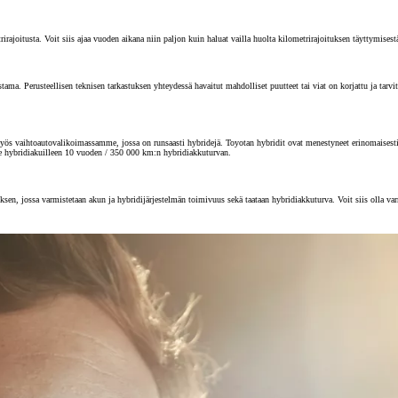
joitusta. Voit siis ajaa vuoden aikana niin paljon kuin haluat vailla huolta kilometrirajoituksen täyttymisest
 Perusteellisen teknisen tarkastuksen yhteydessä havaitut mahdolliset puutteet tai viat on korjattu ja tarvitta
s vaihtoautovalikoimassamme, jossa on runsaasti hybridejä. Toyotan hybridit ovat menestyneet erinomaisesti au
e hybridiakuilleen 10 vuoden / 350 000 km:n hybridiakkuturvan.
sen, jossa varmistetaan akun ja hybridijärjestelmän toimivuus sekä taataan hybridiakkuturva. Voit siis olla va