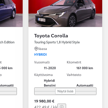
Toyota Corolla
ch Edition
Touring Sports 1,8 Hybrid Style
Vaasa
HYBRIDI
it
Vuosimalli
Kilometrit
5 000 km
11-2020
161 000 km
to
Käyttövoima
Vaihteisto
Hybridi
utomaatti
Bensiini
Automaatti
Näytä lisää
19 980,00 €
422,49 € / kk