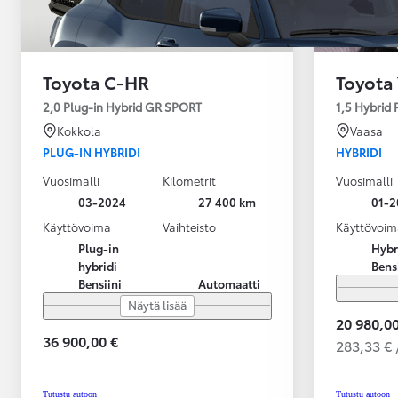
Toyota C-HR
Toyota 
2,0 Plug-in Hybrid GR SPORT
1,5 Hybrid
Kokkola
Vaasa
PLUG-IN HYBRIDI
HYBRIDI
Vuosimalli
Kilometrit
Vuosimalli
03-2024
27 400 km
01-2
Käyttövoima
Vaihteisto
Käyttövoim
Plug-in
Hybr
hybridi
Bens
Bensiini
Automaatti
Näytä lisää
20 980,00
36 900,00 €
283,33 € 
Alkaen
tai kuukausierä
Tutustu autoon
Tutustu autoon