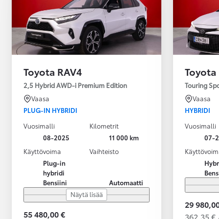
Toyota RAV4
Toyota
2,5 Hybrid AWD-i Premium Edition
Touring Sp
Vaasa
Vaasa
PLUG-IN HYBRIDI
HYBRIDI
Vuosimalli
Kilometrit
Vuosimalli
08-2025
11 000 km
07-
Käyttövoima
Vaihteisto
Käyttövoim
Plug-in
Hybr
hybridi
Bens
Bensiini
Automaatti
Näytä lisää
29 980,00
55 480,00 €
362,35 € 