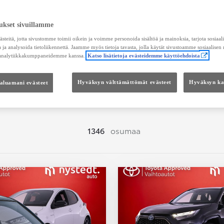
Hae vaihtoautoja
ukset sivuillamme
teitä, jotta sivustomme toimii oikein ja voimme personoida sisältöä ja mainoksia, tarjota sosiaa
 ja analysoida tietoliikennettä. Jaamme myös tietoja tavasta, jolla käytät sivustoamme sosiaalisen
 analytiikkakumppaneidemme kanssa.
Katso lisätietoja evästeidemme käyttöehdoista
Hinta
Kokonaishinta
haluamani evästeet
Hyväksyn välttämättömät evästeet
Hyväksyn kai
1346
osumaa