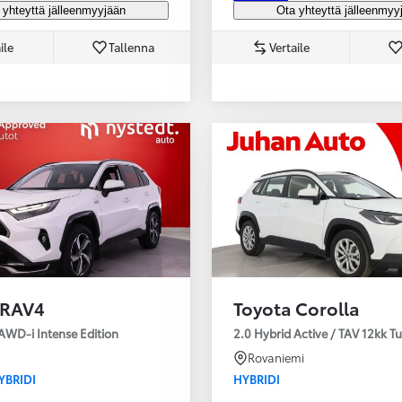
 yhteyttä jälleenmyyjään
Ota yhteyttä jälleenmyy
ile
Tallenna
Vertaile
 RAV4
Toyota Corolla
AWD-i Intense Edition
2.0 Hybrid Active / TAV 12kk T
Rovaniemi
YBRIDI
HYBRIDI