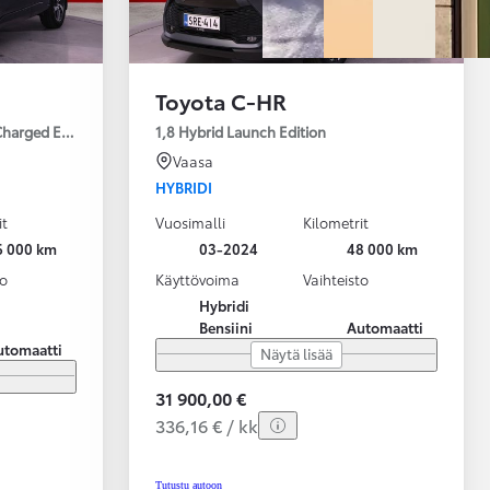
Toyota C-HR
Charged Edition
1,8 Hybrid Launch Edition
Vaasa
HYBRIDI
it
Vuosimalli
Kilometrit
6 000 km
03-2024
48 000 km
to
Käyttövoima
Vaihteisto
Hybridi
Bensiini
Automaatti
utomaatti
Näytä lisää
31 900,00 €
336,16 € / kk
Tutustu autoon