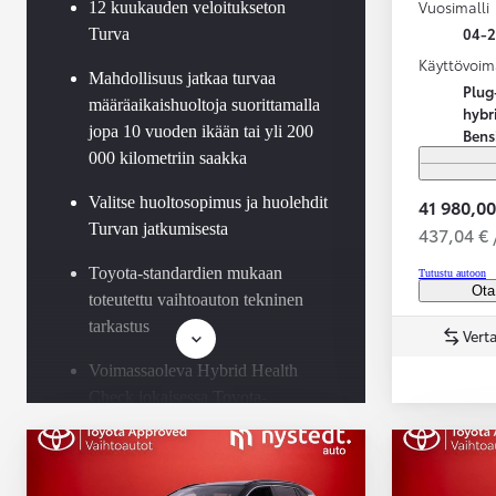
Vuosimalli
12 kuukauden veloitukseton
04-
Turva
Käyttövoim
Mahdollisuus jatkaa turvaa
Plug
määräaikaishuoltoja suorittamalla
hybr
jopa 10 vuoden ikään tai yli 200
Bens
000 kilometriin saakka
Valitse huoltosopimus ja huolehdit
41 980,00
Turvan jatkumisesta
437,04 € 
Toyota-standardien mukaan
Tutustu autoon
Ota
toteutettu vaihtoauton tekninen
tarkastus
Verta
Voimassaoleva Hybrid Health
Check jokaisessa Toyota-
hybridissä
Saatavilla Easy Osamaksu -
rahoitus ja Toyota Vakuutus