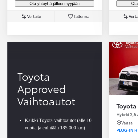
Ota yhteyttä jälleenmyyjään
Ota
Vertaile
Tallenna
Verta
Yaris Cross
HYBRIDI
Tulossa pian
Toyota
Approved
Vaihtoautot
Toyota
Hybrid 2,5 
Kaikki Toyota-vaihtoautot (alle 10
Vaasa
vuotta ja enintään 185 000 km)
PLUG-IN H