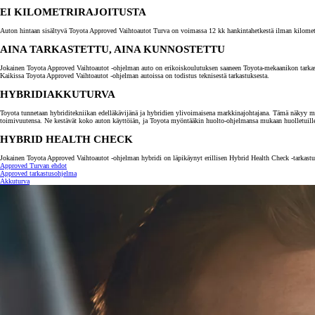
EI KILOMETRIRAJOITUSTA
Auton hintaan sisältyvä Toyota Approved Vaihtoautot Turva on voimassa 12 kk hankintahetkestä ilman kilometrira
AINA TARKASTETTU, AINA KUNNOSTETTU
Jokainen Toyota Approved Vaihtoautot -ohjelman auto on erikoiskoulutuksen saaneen Toyota-mekaanikon tarkastama.
Kaikissa Toyota Approved Vaihtoautot -ohjelman autoissa on todistus teknisestä tarkastuksesta.
HYBRIDIAKKUTURVA
Toyota tunnetaan hybriditekniikan edelläkävijänä ja hybridien ylivoimaisena markkinajohtajana. Tämä näkyy myö
toimivuutensa. Ne kestävät koko auton käyttöiän, ja Toyota myöntääkin huolto-ohjelmansa mukaan huolletuill
HYBRID HEALTH CHECK
Jokainen Toyota Approved Vaihtoautot -ohjelman hybridi on läpikäynyt erillisen Hybrid Health Check -tarkastuk
Approved Turvan ehdot
Alkaen
Approved tarkastusohjelma
tai kuukausierä
Akkuturva
RAV4
LADATTAVA HYBRIDI