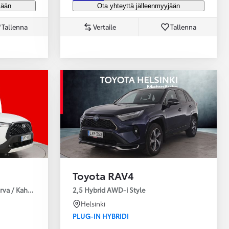
jään
Ota yhteyttä jälleenmyyjään
Tallenna
Vertaile
Tallenna
Toyota RAV4
urva / Kahdet Renkaat / Huoltokirja / Moottorinlämmitin!
2,5 Hybrid AWD-i Style
Helsinki
PLUG-IN HYBRIDI