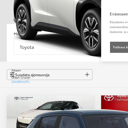
Evästeaset
Käytämme eväs
ominaisuuksia
mainonta- ja
Merkki
Malli
Toyota
Malli
Valitsen 
Alkaen
Suodata ajoneuvoja
Urban Cruiser
SÄHKÖAUTO