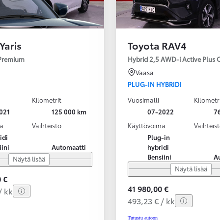
Yaris
Toyota RAV4
 Premium
Hybrid 2,5 AWD-i Active Plus 
Vaasa
PLUG-IN HYBRIDI
Kilometrit
Vuosimalli
Kilometr
021
125 000 km
07-2022
7
a
Vaihteisto
Käyttövoima
Vaihteis
idi
Plug-in
iini
Automaatti
hybridi
Bensiini
A
Näytä lisää
Näytä lisää
 €
41 980,00 €
/ kk
493,23 € / kk
Tutustu autoon