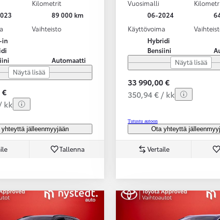
Kilometrit
Vuosimalli
Kilometr
2023
89 000 km
06-2024
6
a
Vaihteisto
Käyttövoima
Vaihteis
-in
Hybridi
idi
Bensiini
A
iini
Automaatti
Näytä lisää
Näytä lisää
33 990,00 €
 €
350,94 € / kk
/ kk
Tutustu autoon
 yhteyttä jälleenmyyjään
Ota yhteyttä jälleenmyy
ile
Tallenna
Vertaile