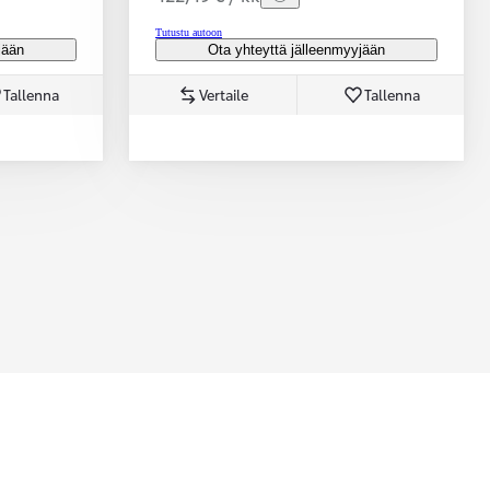
Tutustu autoon
jään
Ota yhteyttä jälleenmyyjään
Tallenna
Vertaile
Tallenna