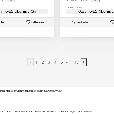
Tutustu autoon
 yhteyttä jälleenmyyjään
Ota yhteyttä jälleenmyy
ile
Tallenna
Vertaile
...
1
2
3
4
5
113
Previous page
Next page
nv=production&sortOrder=published&brands=38&warranty=any
iin, enintään 10 vuoden ikäisiin ja enintään 185 000 km ajettuihin Toyota-vaihtoautoihin.