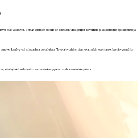
ä.
vat osat vaihdettu. Tämän ansiosta autolla on edessään vielä paljon turvallisia ja huolettomia ajokilometrejä.
tojen kestävyyttä mittaavissa vertailuissa. Toyota-hybridien akut ovat nekin osoittaneet kestävyytensä ja
rma, että hybridivaihtoautosi on luottokumppanisi vielä vuosienkin päästä.