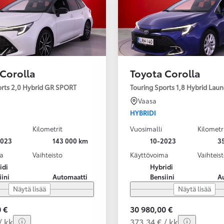
 Corolla
Toyota Corolla
orts 2,0 Hybrid GR SPORT
Touring Sports 1,8 Hybrid Laun
Vaasa
HYBRIDI
Kilometrit
Vuosimalli
Kilometr
2023
143 000 km
10-2023
3
a
Vaihteisto
Käyttövoima
Vaihteis
idi
Hybridi
iini
Automaatti
Bensiini
A
Näytä lisää
Näytä lisää
 €
30 980,00 €
/ kk
373,34 € / kk