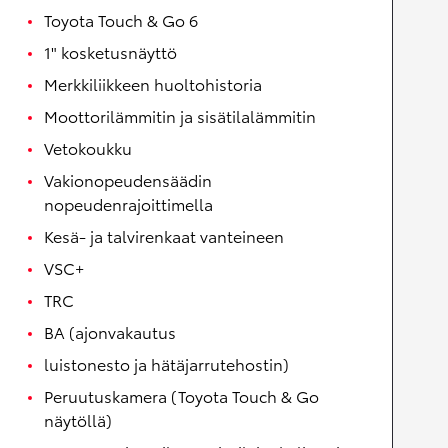
Toyota Touch & Go 6
1" kosketusnäyttö
Merkkiliikkeen huoltohistoria
Moottorilämmitin ja sisätilalämmitin
Vetokoukku
Vakionopeudensäädin
nopeudenrajoittimella
Kesä- ja talvirenkaat vanteineen
VSC+
TRC
BA (ajonvakautus
luistonesto ja hätäjarrutehostin)
Peruutuskamera (Toyota Touch & Go
näytöllä)