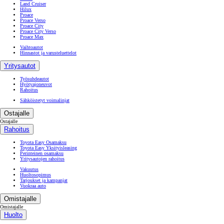
Land Cruiser
Hilux
Proace
Proace Verso
Proace City
Proace City Verso
Proace Max
Vaihtoautot
Hinnastot ja varusteluettelot
Yritysautot
Työsuhdeautot
Hyötyajoneuvot
Rahoitus
Sähköistetyt voimalinjat
Ostajalle
Ostajalle
Rahoitus
Toyota Easy Osamaksu
Toyota Easy Yksityisleasing
Perinteinen osamaksu
Yritysautojen rahoitus
Vakuutus
Huoltosopimus
Tarjoukset ja kampanjat
Vuokraa auto
Omistajalle
Omistajalle
Huolto