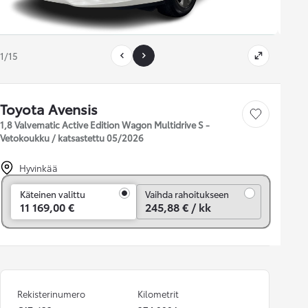
1/15
Toyota Avensis
Tallenna auto
1,8 Valvematic Active Edition Wagon Multidrive S -
Vetokoukku / katsastettu 05/2026
Hyvinkää
Vaihda rahoitukseen
Käteinen valittu
Vaihda rahoitukseen
11 169,00 €
245,88 € / kk
Rekisterinumero
Kilometrit