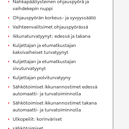
Nahkapäällysteinen ohjauspyörä ja
vaihdekepin nuppi
Ohjauspyörän korkeus- ja syvyyssäätö
Vaihteenvalitsimet ohjauspyörässä
Ikkunaturvatyynyt: edessä ja takana
Kuljettajan ja etumatkustajan
kaksivaiheiset turvatyynyt
Kuljettajan ja etumatkustajan
sivuturvatyynyt
Kuljettajan polviturvatyyny
Sähkötoimiset ikkunannostimet edessä
automaatti- ja turvatoiminnolla
Sähkötoimiset ikkunannostimet takana
automaatti- ja turvatoiminnolla
Ulkopeilit: korinväriset
sähkötoimiset