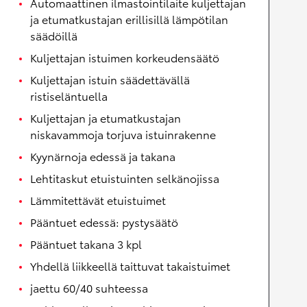
Automaattinen ilmastointilaite kuljettajan
ja etumatkustajan erillisillä lämpötilan
säädöillä
Kuljettajan istuimen korkeudensäätö
Kuljettajan istuin säädettävällä
ristiseläntuella
Kuljettajan ja etumatkustajan
niskavammoja torjuva istuinrakenne
Kyynärnoja edessä ja takana
Lehtitaskut etuistuinten selkänojissa
Lämmitettävät etuistuimet
Pääntuet edessä: pystysäätö
Pääntuet takana 3 kpl
Yhdellä liikkeellä taittuvat takaistuimet
jaettu 60/40 suhteessa