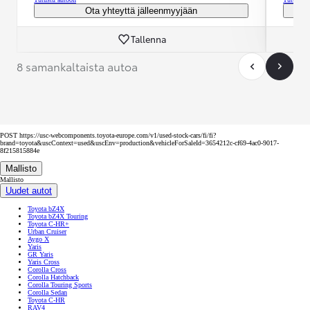
Ota yhteyttä jälleenmyyjään
Tallenna
8 samankaltaista autoa
POST https://usc-webcomponents.toyota-europe.com/v1/used-stock-cars/fi/fi?
brand=toyota&uscContext=used&uscEnv=production&vehicleForSaleId=3654212c-cf69-4ac0-9017-
8f215815884e
Mallisto
Mallisto
Uudet autot
Toyota bZ4X
Toyota bZ4X Touring
Toyota C-HR+
Urban Cruiser
Aygo X
Yaris
GR Yaris
Yaris Cross
Corolla Cross
Corolla Hatchback
Corolla Touring Sports
Corolla Sedan
Toyota C-HR
RAV4