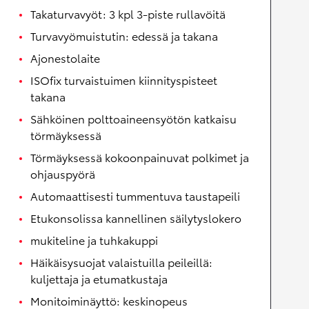
Takaturvavyöt: 3 kpl 3-piste rullavöitä
Turvavyömuistutin: edessä ja takana
Ajonestolaite
ISOfix turvaistuimen kiinnityspisteet
takana
Sähköinen polttoaineensyötön katkaisu
törmäyksessä
Törmäyksessä kokoonpainuvat polkimet ja
ohjauspyörä
Automaattisesti tummentuva taustapeili
Etukonsolissa kannellinen säilytyslokero
mukiteline ja tuhkakuppi
Häikäisysuojat valaistuilla peileillä:
kuljettaja ja etumatkustaja
Monitoiminäyttö: keskinopeus