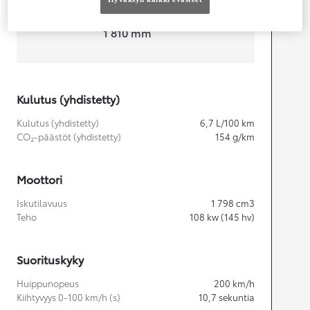
Leveys
1 810
mm
Kulutus (yhdistetty)
Kulutus (yhdistetty)
6,7
L/100 km
CO₂-päästöt (yhdistetty)
154
g/km
Moottori
Iskutilavuus
1 798
cm3
Teho
108
kw (145 hv)
Suorituskyky
Huippunopeus
200
km/h
Kiihtyvyys 0-100 km/h (s)
10,7
sekuntia