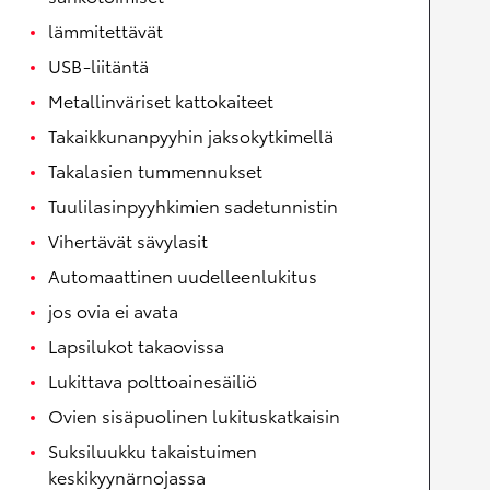
lämmitettävät
USB-liitäntä
Metallinväriset kattokaiteet
Takaikkunanpyyhin jaksokytkimellä
Takalasien tummennukset
Tuulilasinpyyhkimien sadetunnistin
Vihertävät sävylasit
Automaattinen uudelleenlukitus
jos ovia ei avata
Lapsilukot takaovissa
Lukittava polttoainesäiliö
Ovien sisäpuolinen lukituskatkaisin
Suksiluukku takaistuimen
keskikyynärnojassa