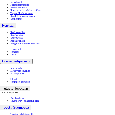
Varaa huolto
Katsastustarkastus
Huolto-ohjelmat
Ilmastointi ja puhdas sisäilma
Toyota Huoltorahoitus
Recall-korjauskampanja
Korikorjaus
Renkaat
Renkaanvaihto
Rengastietoa
Kausivaihto
Rengasvalitsin
Rengaspaineanturin koodaus
Lisävarusteet
Varaosat
Takuu
Connected-palvelut
Multimedia
MyToyota-sovellus
Verkkoportaali
Ohjeet
Vahingon sattuessa
Tutustu Toyotaan
Tutustu Toyotaan
Ajankohtaista
Toyota Way -asiakasjulkaisu
Toyota Suomessa
Toyotan lehdistöpankki