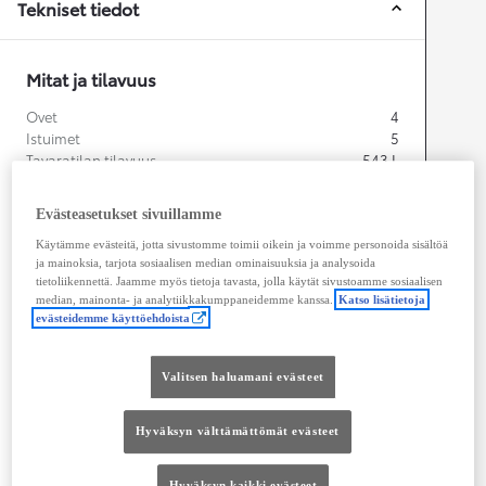
Tekniset tiedot
Mitat ja tilavuus
Ovet
4
Istuimet
5
Tavaratilan tilavuus
543
L
Evästeasetukset sivuillamme
Käytämme evästeitä, jotta sivustomme toimii oikein ja voimme personoida sisältöä
ja mainoksia, tarjota sosiaalisen median ominaisuuksia ja analysoida
tietoliikennettä. Jaamme myös tietoja tavasta, jolla käytät sivustoamme sosiaalisen
median, mainonta- ja analytiikkakumppaneidemme kanssa.
Katso lisätietoja
evästeidemme käyttöehdoista
Pituus
4 780
mm
Valitsen haluamani evästeet
Hyväksyn välttämättömät evästeet
Hyväksyn kaikki evästeet