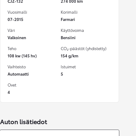
CJZ-132
274 000 km
Vuosimalli
Korimalli
07-2015
Farmari
Väri
Käyttövoima
Valkoinen
Bensiini
Teho
CO₂-päästöt (yhdistetty)
108 kw (145 hv)
154 g/km
Vaihteisto
Istuimet
Automaatti
5
Ovet
4
Auton lisätiedot