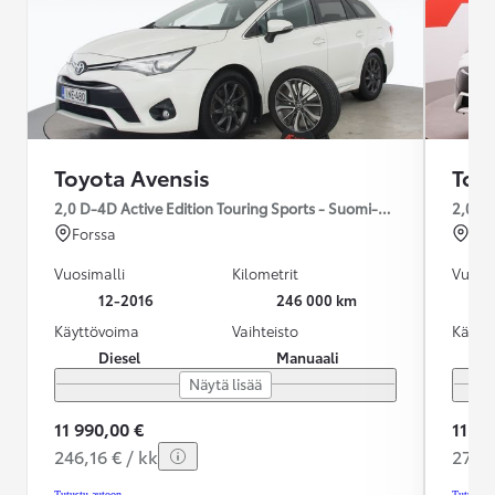
Toyota Avensis
Toy
2,0 D-4D Active Edition Touring Sports - Suomi-auto / LED / Web
Forssa
Rai
Vuosimalli
Kilometrit
Vuosim
12-2016
246 000 km
Käyttövoima
Vaihteisto
Käytt
Diesel
Manuaali
Näytä lisää
11 990,00 €
11 99
246,16 € / kk
277,9
Tutustu autoon
Tutustu 