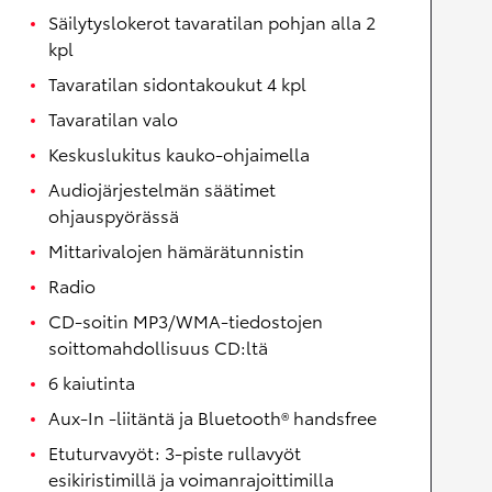
Säilytyslokerot tavaratilan pohjan alla 2
kpl
Tavaratilan sidontakoukut 4 kpl
Tavaratilan valo
Keskuslukitus kauko-ohjaimella
Audiojärjestelmän säätimet
ohjauspyörässä
Mittarivalojen hämärätunnistin
Radio
CD-soitin MP3/WMA-tiedostojen
soittomahdollisuus CD:ltä
6 kaiutinta
Aux-In -liitäntä ja Bluetooth® handsfree
Etuturvavyöt: 3-piste rullavyöt
esikiristimillä ja voimanrajoittimilla