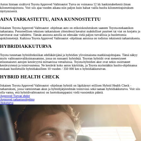
Auton hintaan sisältyvä Toyota Approved Vaihtoautot Turva on voimassa 12 kk hankintahetkestä ilman
kilometrirajoitusta. Voit siis ajaa vuoden aikana niin paljon kuin haluat vailla huolta kilometrirajoituksen
täyttymisestä.
AINA TARKASTETTU, AINA KUNNOSTETTU
Jokainen Toyota Approved Vaihtoautot -ohjelman auto on erikoiskoulutuksen saaneen Toyota-mekaanikon
tarkastama. Perusteellisen teknisen tarkastuksen yhteydessä havaitut mahdolliset puutteet tai viat on korjattu ja
tarvittavat osat vaihdettu. Tämän ansiosta autolla on edessään vielä paljon turvallisia ja huolettomia
ajokilometrejä. Kaikissa Toyota Approved Vaihtoautot -ohjelman autoissa on todistus teknisestä tarkastuksesta.
HYBRIDIAKKUTURVA
Toyota tunnetaan hybriditekniikan edelläkävijänä ja hybridien ylivoimaisena markkinajohtajana. Tämä näkyy
myös vaihtoautovalikoimassamme, jossa on runsaasti hybridejä. Toyotan hybridit ovat menestyneet
erinomaisesti autojen kestävyyttä mittaavissa vertailuissa. Toyota-hybridien akut ovat nekin osoittaneet
kestävyytensä ja toimivuutensa. Ne kestävät koko auton käyttöiän, ja Toyota myöntääkin huolto-ohjelmansa
mukaan huolletuille hybridiakuilleen 10 vuoden / 350 000 km:n hybridiakkuturvan.
HYBRID HEALTH CHECK
Jokainen Toyota Approved Vaihtoautot -ohjelman hybridi on läpikäynyt erillisen Hybrid Health Check -
tarkastuksen, jossa varmistetaan akun ja hybridijärjestelmän toimivuus sekä taataan hybridiakkuturva. Voit siis
olla varma, että hybridivaihtoautosi on luottokumppanisi vielä vuosienkin päästä.
Approved Turvan ehdot
Approved tarkastusohjelma
Akkuturva