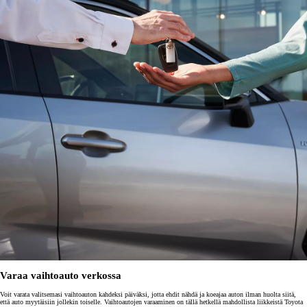
Varaa vaihtoauto verkossa
Voit varata valitsemasi vaihtoauton kahdeksi päiväksi, jotta ehdit nähdä ja koeajaa auton ilman huolta siitä,
että auto myytäisiin jollekin toiselle. Vaihtoautojen varaaminen on tällä hetkellä mahdollista liikkeistä Toyota