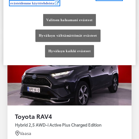
evästeidemme käyttöehdoista
Tutustu autoon
Ota yhteyttä jälleenmyyjään
Valitsen haluamani evästeet
Vertaile
Tallenna
Hyväksyn välttämättömät evästeet
Hyväksyn kaikki evästeet
Toyota RAV4
Hybrid 2,5 AWD-i Active Plus Charged Edition
Vaasa