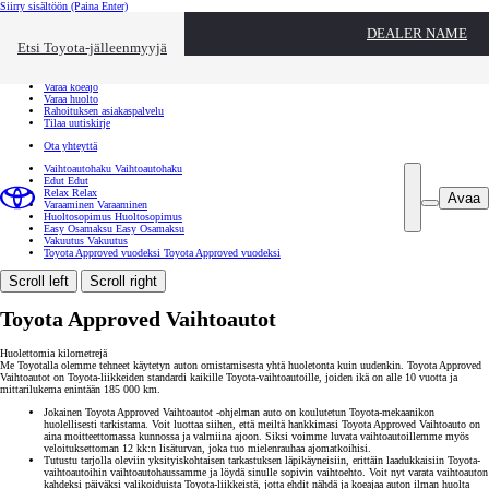
Siirry sisältöön
(Paina Enter)
Ota yhteyttä
DEALER NAME
Sulje
Etsi Toyota-jälleenmyyjä
Toyota palvelee
Etsi jälleenmyyjä
Varaa koeajo
Varaa huolto
Rahoituksen asiakaspalvelu
Tilaa uutiskirje
Ota yhteyttä
Vaihtoautohaku
Vaihtoautohaku
Edut
Edut
Relax
Relax
Avaa
Varaaminen
Varaaminen
Huoltosopimus
Huoltosopimus
Easy Osamaksu
Easy Osamaksu
Vakuutus
Vakuutus
Toyota Approved vuodeksi
Toyota Approved vuodeksi
Scroll left
Scroll right
Toyota Approved Vaihtoautot
Huolettomia kilometrejä
Me Toyotalla olemme tehneet käytetyn auton omistamisesta yhtä huoletonta kuin uudenkin. Toyota Approved
Vaihtoautot on Toyota-liikkeiden standardi kaikille Toyota-vaihtoautoille, joiden ikä on alle 10 vuotta ja
mittarilukema enintään 185 000 km.
Jokainen Toyota Approved Vaihtoautot -ohjelman auto on koulutetun Toyota-mekaanikon
huolellisesti tarkistama. Voit luottaa siihen, että meiltä hankkimasi Toyota Approved Vaihtoauto on
aina moitteettomassa kunnossa ja valmiina ajoon. Siksi voimme luvata vaihtoautoillemme myös
veloituksettoman 12 kk:n lisäturvan, joka tuo mielenrauhaa ajomatkoihisi.
Tutustu tarjolla oleviin yksityiskohtaisen tarkastuksen läpikäyneisiin, erittäin laadukkaisiin Toyota-
vaihtoautoihin vaihtoautohaussamme ja löydä sinulle sopivin vaihtoehto. Voit nyt varata vaihtoauton
kahdeksi päiväksi valikoiduista Toyota-liikkeistä, jotta ehdit nähdä ja koeajaa auton ilman huolta