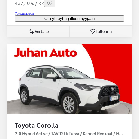
437,10 € / kk
Tutustu autoon
Ota yhteyttä jälleenmyyjään
Vertaile
Tallenna
Toyota Corolla
2.0 Hybrid Active / TAV 12kk Turva / Kahdet Renkaat / Huoltokirja