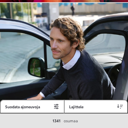
Suodata ajoneuvoja
Lajittele
Toyota Vakuutus
1341
osumaa
Toyota-asiakkaille räätälöity ja valmiiksi kilpailutettu Toyota Vakuutus on edullinen, monipuolinen ja kattava.
Se sisältää Täyskaskossa 80 %:n bonuksen ja voit hyödyntää liikennevakuutusbonuskertymäsi aina 80 %:iin