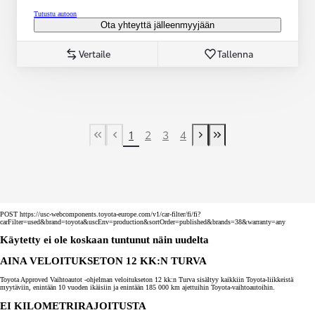
Tutustu autoon
Ota yhteyttä jälleenmyyjään
Vertaile
Tallenna
1
2
3
4
First Page
Previous page
Next page
Last Page
POST https://usc-webcomponents.toyota-europe.com/v1/car-filter/fi/fi?
carFilter=used&brand=toyota&uscEnv=production&sortOrder=published&brands=38&warranty=any
Käytetty ei ole koskaan tuntunut näin uudelta
AINA VELOITUKSETON 12 KK:N TURVA
Toyota Approved Vaihtoautot -ohjelman veloitukseton 12 kk:n Turva sisältyy kaikkiin Toyota-liikkeistä
myytäviin, enintään 10 vuoden ikäisiin ja enintään 185 000 km ajettuihin Toyota-vaihtoautoihin.
EI KILOMETRIRAJOITUSTA