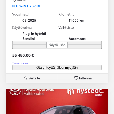
PLUG-IN HYBRIDI
Vuosimalli
Kilometrit
08-2025
11 000 km
Käyttövoima
Vaihteisto
Plug-in hybridi
Bensiini
Automaatti
Näytä lisää
55 480,00 €
Tutustu autoon
Ota yhteyttä jälleenmyyjään
Vertaile
Tallenna