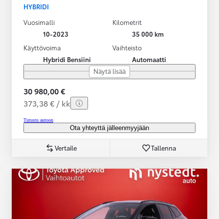
HYBRIDI
Vuosimalli
Kilometrit
10-2023
35 000 km
Käyttövoima
Vaihteisto
Hybridi Bensiini
Automaatti
Näytä lisää
30 980,00 €
373,38 € / kk
Tutustu autoon
Ota yhteyttä jälleenmyyjään
Vertaile
Tallenna