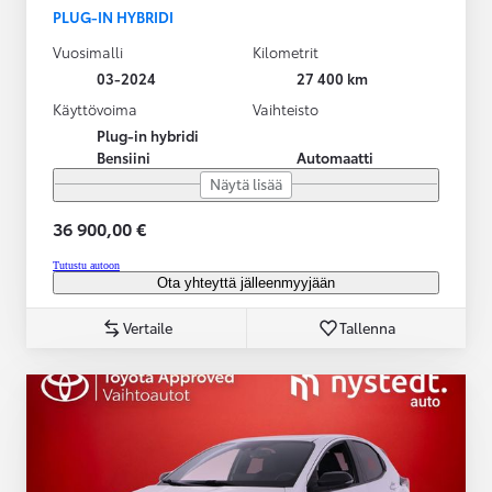
PLUG-IN HYBRIDI
Vuosimalli
Kilometrit
03-2024
27 400 km
Käyttövoima
Vaihteisto
Plug-in hybridi
Bensiini
Automaatti
Näytä lisää
36 900,00 €
Tutustu autoon
Ota yhteyttä jälleenmyyjään
Vertaile
Tallenna