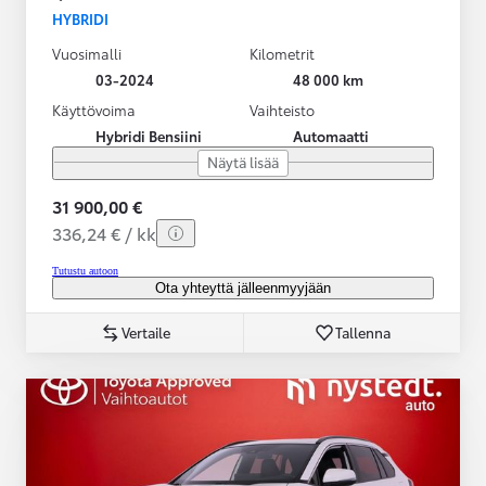
HYBRIDI
Vuosimalli
Kilometrit
03-2024
48 000 km
Käyttövoima
Vaihteisto
Hybridi Bensiini
Automaatti
Näytä lisää
31 900,00 €
336,24 € / kk
Tutustu autoon
Ota yhteyttä jälleenmyyjään
Vertaile
Tallenna