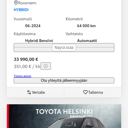
Rovaniemi
HYBRIDI
Vuosimalli
Kilometrit
06-2024
64 000 km
Käyttövoima
Vaihteisto
Hybridi Bensiini
Automaatti
Näytä lisää
33 990,00 €
351,00 € / kk
Tutustu autoon
Ota yhteyttä jälleenmyyjään
Vertaile
Tallenna