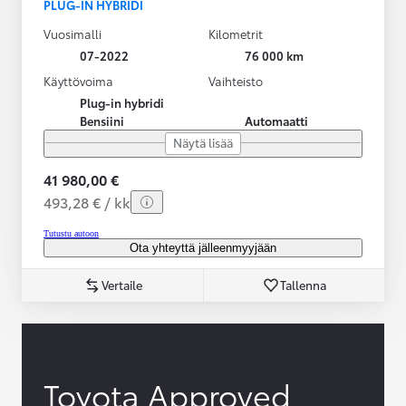
PLUG-IN HYBRIDI
Vuosimalli
Kilometrit
07-2022
76 000 km
Käyttövoima
Vaihteisto
Plug-in hybridi
Bensiini
Automaatti
Näytä lisää
41 980,00 €
493,28 € / kk
Tutustu autoon
Ota yhteyttä jälleenmyyjään
Vertaile
Tallenna
Toyota Approved