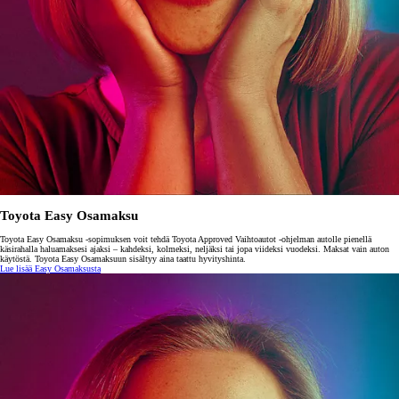
Toyota Easy Osamaksu
Toyota Easy Osamaksu -sopimuksen voit tehdä Toyota Approved Vaihtoautot -ohjelman autolle pienellä
käsirahalla haluamaksesi ajaksi – kahdeksi, kolmeksi, neljäksi tai jopa viideksi vuodeksi. Maksat vain auton
käytöstä. Toyota Easy Osamaksuun sisältyy aina taattu hyvityshinta.
Lue lisää Easy Osamaksusta