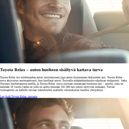
Toyota Relax – auton huoltoon sisältyvä kattava turva
Toyota Relax tuo mielenrauhaa auton omistamiseen jopa auton kymmeneen ikävuoteen asti. Toyota Relax -
turva aktivoituu automaattisesti, kun huollatat autosi Toyotalla määräaikaishuolto-ohjelman mukaisesti. Jatka
Toyotasi huollattamista meillä, ja Toyota Relax -turva uusitaan seuraavaan huoltoon asti – autolle, joka on
enintään 10 vuotta vanha tai jolla on ajettu enintään 185 000 km (ensin täyttyvän mukaan). Turvan
voimaantulo on kaikille turvaan oikeutetuille malleille veloitukseton huollon yhteydessä.
Lue lisää Toyota Relax -turvasta