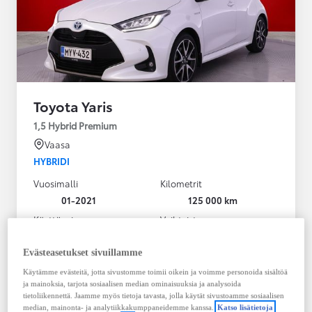
Toyota Yaris
1,5 Hybrid Premium
Vaasa
HYBRIDI
Vuosimalli
Kilometrit
01-2021
125 000 km
Käyttövoima
Vaihteisto
Hybridi Bensiini
Automaatti
Näytä lisää
Evästeasetukset sivuillamme
Käytämme evästeitä, jotta sivustomme toimii oikein ja voimme personoida sisältöä
20 980,00 €
ja mainoksia, tarjota sosiaalisen median ominaisuuksia ja analysoida
283,35 € / kk
tietoliikennettä. Jaamme myös tietoja tavasta, jolla käytät sivustoamme sosiaalisen
median, mainonta- ja analytiikkakumppaneidemme kanssa.
Katso lisätietoja