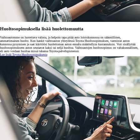
Huoltosopimuksella lisää huolettomuutta
Vaihtoautomme on luotettava valinta, ja helpoin tapa pitää auto loistokunnossa on säännöllinen,
ammattimainen huolto. Kun hankit vaihtoauton yhteydessä Toyota Huoltosopimuksen, varmistat auton
kunnossa pysymisen ja saat käyttöösi huolettoman auton ennalta määritellyin kustannuksin. Voit sisällyttää
huoltosopimukseen auton seuraavat kaksi tai neljä huoltoa. Vaihtoautojen huoltosopimus on valtakunnallinen,
eli auto voidaan huoltaa missä tahansa Toyota-palvelupisteessä.
Lue lisää Toyota Huoltosopimuksesta