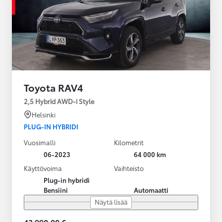
Toyota RAV4
2,5 Hybrid AWD-i Style
Helsinki
PLUG-IN HYBRIDI
Vuosimalli
Kilometrit
06-2023
64 000 km
Käyttövoima
Vaihteisto
Plug-in hybridi
Bensiini
Automaatti
Näytä lisää
43 990,00 €