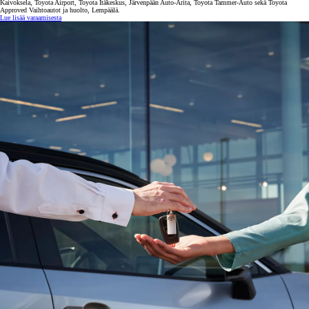
Kaivoksela, Toyota Airport, Toyota Itäkeskus, Järvenpään Auto-Arita, Toyota Tammer-Auto sekä Toyota
Approved Vaihtoautot ja huolto, Lempäälä.
Lue lisää varaamisesta