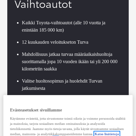
Vaihtoautot
Kaikki Toyota-vaihtoautot (alle 10 vuotta ja
enintään 185 000 km)
12 kuukauden veloitukseton Turva
Mahdollisuus jatkaa turvaa määräaikaishuoltoja
suorittamalla jopa 10 vuoden ikään tai yli 200 000
kilometriin saakka
Valitse huoltosopimus ja huolehdit Turvan
jatkumisesta
Toyota-standardien mukaan toteutettu vaihtoauton
tekninen tarkastus
Evästeasetukset sivuillamme
Käytämme evästeitä, jotta sivustomme toimii oikein ja voimme personoida sisältöä
Voimassaoleva Hybrid Health Check jokaisessa
ja mainoksia, tarjota sosiaalisen median ominaisuuksia ja analysoida
Toyota-hybridissä
tietoliikennettä. Jaamme myös tietoja tavasta, jolla käytät sivustoamme sosiaalisen
median, mainonta- ja analytiikkakumppaneidemme kanssa.
Katso lisätietoja