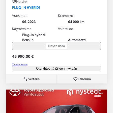
Helsinki
PLUG-IN HYBRIDI
Vuosimalli
Kilometrit
06-2023
64 000 km
Käyttövoima
Vaihteisto
Plug-in hybridi
Bensiini
Automaatti
Näytä lisää
43 990,00 €
Tutustu autoon
Ota yhteyttä jälleenmyyjään
Vertaile
Tallenna