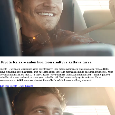
Toyota Relax – auton huoltoon sisältyvä kattava turva
Toyota Relax tuo mielenrauhaa auton omistamiseen jopa auton kymmeneen ikävuoteen asti. Toyota Relax -
turva aktivoituu automaattisesti, kun huollatat autosi Toyotalla määräaikaishuolto-ohjelman mukaisesti. Jatka
Toyotasi huollattamista meillä, ja Toyota Relax -turva uusitaan seuraavaan huoltoon asti – autolle, joka on
enintään 10 vuotta vanha tai jolla on ajettu enintään 185 000 km (ensin täyttyvän mukaan). Turvan
voimaantulo on kaikille turvaan oikeutetuille malleille veloitukseton huollon yhteydessä.
Lue lisää Toyota Relax -turvasta