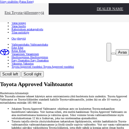
Siirry sisältöön
(Paina Enter)
Ota yhteyttä
DEALER NAME
Sulje
Etsi Toyota-jälleenmyyjä
Toyota palvelee
Etsi jälleenmyyjä
Varaa koeajo
Varaa huolto
Rahoituksen asiakaspalvelu
Tilaa uutiskirje
Ota yhteyttä
Vaihtoautohaku
Vaihtoautohaku
Edut
Edut
Relax
Relax
Avaa
Varaaminen
Varaaminen
Huoltosopimus
Huoltosopimus
Easy Osamaksu
Easy Osamaksu
Vakuutus
Vakuutus
Toyota Approved vuodeksi
Toyota Approved vuodeksi
Scroll left
Scroll right
Toyota Approved Vaihtoautot
Huolettomia kilometrejä
Me Toyotalla olemme tehneet käytetyn auton omistamisesta yhtä huoletonta kuin uudenkin. Toyota Approved
Vaihtoautot on Toyota-liikkeiden standardi kaikille Toyota-vaihtoautoille, joiden ikä on alle 10 vuotta ja
mittarilukema enintään 185 000 km.
Jokainen Toyota Approved Vaihtoautot -ohjelman auto on koulutetun Toyota-mekaanikon
huolellisesti tarkistama. Voit luottaa siihen, että meiltä hankkimasi Toyota Approved Vaihtoauto on
aina moitteettomassa kunnossa ja valmiina ajoon. Siksi voimme luvata vaihtoautoillemme myös
veloituksettoman 12 kk:n lisäturvan, joka tuo mielenrauhaa ajomatkoihisi.
Tutustu tarjolla oleviin yksityiskohtaisen tarkastuksen läpikäyneisiin, erittäin laadukkaisiin Toyota-
vaihtoautoihin vaihtoautohaussamme ja löydä sinulle sopivin vaihtoehto. Voit nyt varata vaihtoauton
kahdeksi päiväksi valikoiduista Toyota-liikkeistä, jotta ehdit nähdä ja koeajaa auton ilman huolta