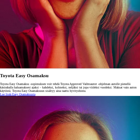
Toyota Easy Osamaksu
Toyota Easy Osamaksu -sopimuksen voit tehdä Toyota Approved Vaihtoautot -ohjelman autolle pienellä
käsirahalla haluamaksesi ajaksi – kahdeksi, kolmeksi, neljäksi tai jopa viideksi vuodeksi. Maksat vain auton
käytöstä. Toyota Easy Osamaksuun sisältyy aina taattu hyvityshinta.
Lue lisää Easy Osamaksusta