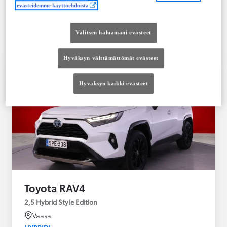
Saatavilla Easy Osamaksu -rahoitus ja Toyota
evästeidemme käyttöehdoista
Vakuutus
Valitsen haluamani evästeet
Hyväksyn välttämättömät evästeet
Hyväksyn kaikki evästeet
Toyota RAV4
2,5 Hybrid Style Edition
Vaasa