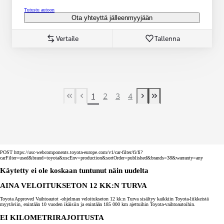
Tutustu autoon
Ota yhteyttä jälleenmyyjään
Vertaile
Tallenna
1
2
3
4
First Page
Previous page
Next page
Last Page
POST https://usc-webcomponents.toyota-europe.com/v1/car-filter/fi/fi?
carFilter=used&brand=toyota&uscEnv=production&sortOrder=published&brands=38&warranty=any
Käytetty ei ole koskaan tuntunut näin uudelta
AINA VELOITUKSETON 12 KK:N TURVA
Toyota Approved Vaihtoautot -ohjelman veloitukseton 12 kk:n Turva sisältyy kaikkiin Toyota-liikkeistä
myytäviin, enintään 10 vuoden ikäisiin ja enintään 185 000 km ajettuihin Toyota-vaihtoautoihin.
EI KILOMETRIRAJOITUSTA