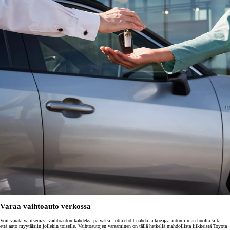
Varaa vaihtoauto verkossa
Voit varata valitsemasi vaihtoauton kahdeksi päiväksi, jotta ehdit nähdä ja koeajaa auton ilman huolta siitä,
että auto myytäisiin jollekin toiselle. Vaihtoautojen varaaminen on tällä hetkellä mahdollista liikkeistä Toyota