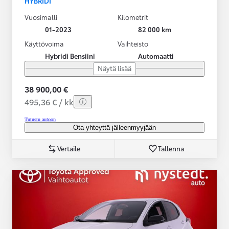
HYBRIDI
Vuosimalli
Kilometrit
01-2023
82 000 km
Käyttövoima
Vaihteisto
Hybridi Bensiini
Automaatti
Näytä lisää
38 900,00 €
495,36 € / kk
Tutustu autoon
Ota yhteyttä jälleenmyyjään
Vertaile
Tallenna