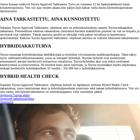
Auton hintaan sisältyvä Toyota Approved Vaihtoautot Turva on voimassa 12 kk hankintahetkestä ilman
kilometrirajoitusta. Voit siis ajaa vuoden aikana niin paljon kuin haluat vailla huolta kilometrirajoituksen
täyttymisestä.
AINA TARKASTETTU, AINA KUNNOSTETTU
Jokainen Toyota Approved Vaihtoautot -ohjelman auto on erikoiskoulutuksen saaneen Toyota-mekaanikon
tarkastama. Perusteellisen teknisen tarkastuksen yhteydessä havaitut mahdolliset puutteet tai viat on korjattu ja
tarvittavat osat vaihdettu. Tämän ansiosta autolla on edessään vielä paljon turvallisia ja huolettomia
ajokilometrejä. Kaikissa Toyota Approved Vaihtoautot -ohjelman autoissa on todistus teknisestä tarkastuksesta.
HYBRIDIAKKUTURVA
Toyota tunnetaan hybriditekniikan edelläkävijänä ja hybridien ylivoimaisena markkinajohtajana. Tämä näkyy
myös vaihtoautovalikoimassamme, jossa on runsaasti hybridejä. Toyotan hybridit ovat menestyneet
erinomaisesti autojen kestävyyttä mittaavissa vertailuissa. Toyota-hybridien akut ovat nekin osoittaneet
kestävyytensä ja toimivuutensa. Ne kestävät koko auton käyttöiän, ja Toyota myöntääkin huolto-ohjelmansa
mukaan huolletuille hybridiakuilleen 10 vuoden / 350 000 km:n hybridiakkuturvan.
HYBRID HEALTH CHECK
Jokainen Toyota Approved Vaihtoautot -ohjelman hybridi on läpikäynyt erillisen Hybrid Health Check -
tarkastuksen, jossa varmistetaan akun ja hybridijärjestelmän toimivuus sekä taataan hybridiakkuturva. Voit siis
olla varma, että hybridivaihtoautosi on luottokumppanisi vielä vuosienkin päästä.
Approved Turvan ehdot
Approved tarkastusohjelma
Akkuturva