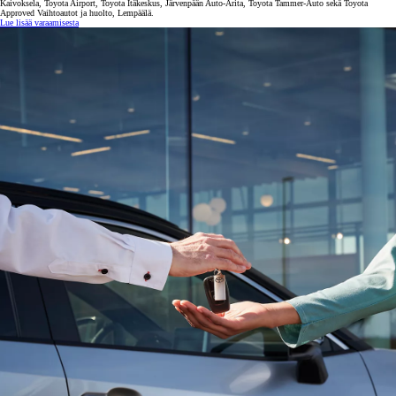
Kaivoksela, Toyota Airport, Toyota Itäkeskus, Järvenpään Auto-Arita, Toyota Tammer-Auto sekä Toyota
Approved Vaihtoautot ja huolto, Lempäälä.
Lue lisää varaamisesta