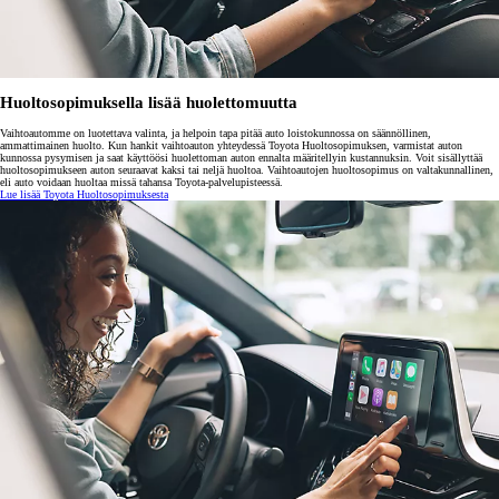
Huoltosopimuksella lisää huolettomuutta
Vaihtoautomme on luotettava valinta, ja helpoin tapa pitää auto loistokunnossa on säännöllinen,
ammattimainen huolto. Kun hankit vaihtoauton yhteydessä Toyota Huoltosopimuksen, varmistat auton
kunnossa pysymisen ja saat käyttöösi huolettoman auton ennalta määritellyin kustannuksin. Voit sisällyttää
huoltosopimukseen auton seuraavat kaksi tai neljä huoltoa. Vaihtoautojen huoltosopimus on valtakunnallinen,
eli auto voidaan huoltaa missä tahansa Toyota-palvelupisteessä.
Lue lisää Toyota Huoltosopimuksesta