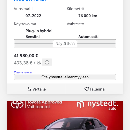
Vuosimalli
Kilometrit
07-2022
76 000 km
Käyttövoima
Vaihteisto
Plug-in hybridi
Bensiini
Automaatti
Näytä lisää
41 980,00 €
493,38 € / kk
Tutustu autoon
Ota yhteyttä jälleenmyyjään
Vertaile
Tallenna