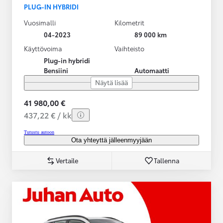
PLUG-IN HYBRIDI
Vuosimalli
Kilometrit
04-2023
89 000 km
Käyttövoima
Vaihteisto
Plug-in hybridi
Bensiini
Automaatti
Näytä lisää
41 980,00 €
437,22 € / kk
Tutustu autoon
Ota yhteyttä jälleenmyyjään
Vertaile
Tallenna