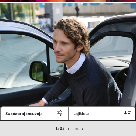
Suodata ajoneuvoja
Lajittele
Toyota Vakuutus
1303
osumaa
Toyota-asiakkaille räätälöity ja valmiiksi kilpailutettu Toyota Vakuutus on edullinen, monipuolinen ja kattava.
Se sisältää Täyskaskossa 80 %:n bonuksen ja voit hyödyntää liikennevakuutusbonuskertymäsi aina 80 %:iin