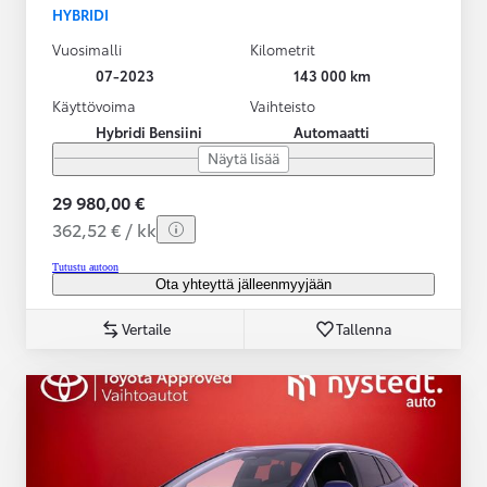
HYBRIDI
Vuosimalli
Kilometrit
07-2023
143 000 km
Käyttövoima
Vaihteisto
Hybridi Bensiini
Automaatti
Näytä lisää
29 980,00 €
362,52 € / kk
Tutustu autoon
Ota yhteyttä jälleenmyyjään
Vertaile
Tallenna