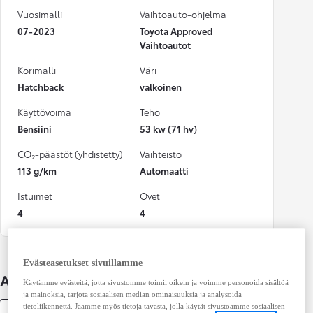
Vuosimalli
Vaihtoauto-ohjelma
07-2023
Toyota Approved
Vaihtoautot
Korimalli
Väri
Hatchback
valkoinen
Käyttövoima
Teho
Bensiini
53 kw (71 hv)
CO₂-päästöt (yhdistetty)
Vaihteisto
113 g/km
Automaatti
Istuimet
Ovet
4
4
Evästeasetukset sivuillamme
Auton lisätiedot
Käytämme evästeitä, jotta sivustomme toimii oikein ja voimme personoida sisältöä
ja mainoksia, tarjota sosiaalisen median ominaisuuksia ja analysoida
tietoliikennettä. Jaamme myös tietoja tavasta, jolla käytät sivustoamme sosiaalisen