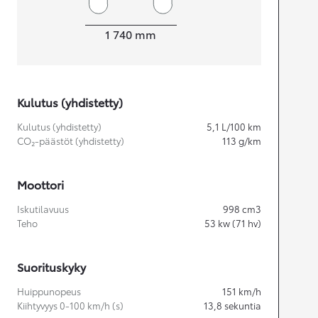
Leveys
1 740
mm
Kulutus (yhdistetty)
Kulutus (yhdistetty)
5,1
L/100 km
CO₂-päästöt (yhdistetty)
113
g/km
Moottori
Iskutilavuus
998
cm3
Teho
53
kw (71 hv)
Suorituskyky
Huippunopeus
151
km/h
Kiihtyvyys 0-100 km/h (s)
13,8
sekuntia