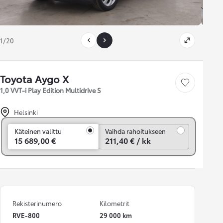
1/20
Toyota Aygo X
Tallenna auto
1,0 VVT-i Play Edition Multidrive S
Helsinki
Vaihda rahoitukseen
Käteinen valittu
Vaihda rahoitukseen
15 689,00 €
211,40 € / kk
Rekisterinumero
Kilometrit
RVE-800
29 000 km