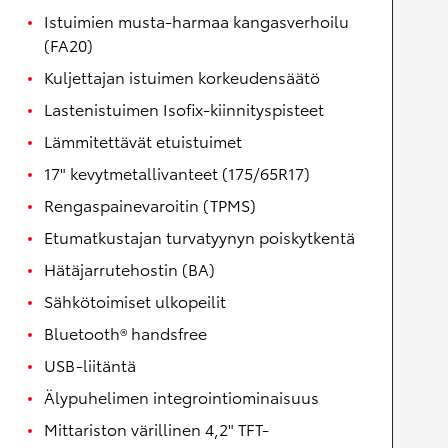
Istuimien musta-harmaa kangasverhoilu
(FA20)
Kuljettajan istuimen korkeudensäätö
Lastenistuimen Isofix-kiinnityspisteet
Lämmitettävät etuistuimet
17" kevytmetallivanteet (175/65R17)
Rengaspainevaroitin (TPMS)
Etumatkustajan turvatyynyn poiskytkentä
Hätäjarrutehostin (BA)
Sähkötoimiset ulkopeilit
Bluetooth® handsfree
USB-liitäntä
Älypuhelimen integrointiominaisuus
Mittariston värillinen 4,2" TFT-