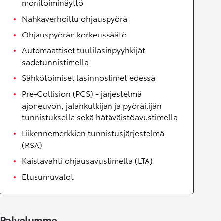
monitoiminäyttö
Nahkaverhoiltu ohjauspyörä
Ohjauspyörän korkeussäätö
Automaattiset tuulilasinpyyhkijät
sadetunnistimella
Sähkötoimiset lasinnostimet edessä
Pre-Collision (PCS) - järjestelmä
ajoneuvon, jalankulkijan ja pyöräilijän
tunnistuksella sekä hätäväistöavustimella
Liikennemerkkien tunnistusjärjestelmä
(RSA)
Kaistavahti ohjausavustimella (LTA)
Etusumuvalot
Palvelumme