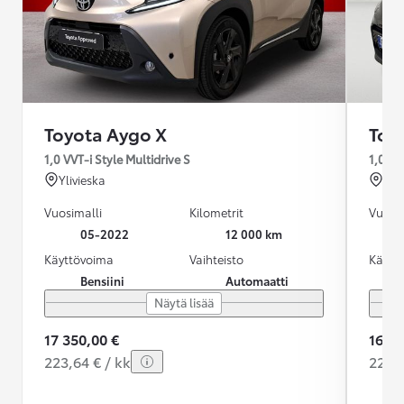
Toyota Aygo X
Toy
1,0 VVT-i Style Multidrive S
1,0 VV
Ylivieska
Jär
Vuosimalli
Kilometrit
Vuosim
05-2022
12 000 km
Käyttövoima
Vaihteisto
Käytt
Bensiini
Automaatti
Näytä lisää
17 350,00 €
16 90
223,64 € / kk
225,3