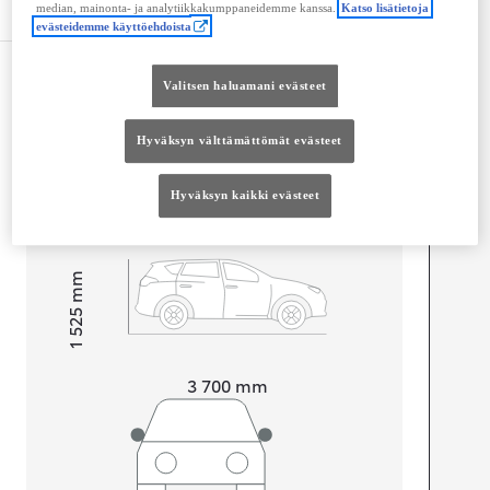
Tekniset tiedot
median, mainonta- ja analytiikkakumppaneidemme kanssa.
Katso lisätietoja
evästeidemme käyttöehdoista
Mitat ja tilavuus
Valitsen haluamani evästeet
Ovet
4
Istuimet
4
Hyväksyn välttämättömät evästeet
Tavaratilan tilavuus
231
L
Hyväksyn kaikki evästeet
mm
1 525
Korkeus
Pituus
3 700
mm