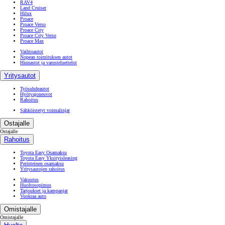
RAV4
Land Cruiser
Hilux
Proace
Proace Verso
Proace City
Proace City Verso
Proace Max
Vaihtoautot
Nopean toimituksen autot
Hinnastot ja varusteluettelot
Yritysautot
Työsuhdeautot
Hyötyajoneuvot
Rahoitus
Sähköistetyt voimalinjat
Ostajalle
Ostajalle
Rahoitus
Toyota Easy Osamaksu
Toyota Easy Yksityisleasing
Perinteinen osamaksu
Yritysautojen rahoitus
Vakuutus
Huoltosopimus
Tarjoukset ja kampanjat
Vuokraa auto
Omistajalle
Omistajalle