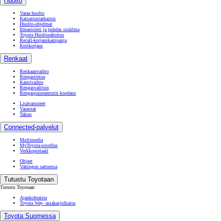
Huolto
Varaa huolto
Katsastustarkastus
Huolto-ohjelmat
Ilmastointi ja puhdas sisäilma
Toyota Huoltorahoitus
Recall-korjauskampanja
Korikorjaus
Renkaat
Renkaanvaihto
Rengastietoa
Kausivaihto
Rengasvalitsin
Rengaspaineanturin koodaus
Lisävarusteet
Varaosat
Takuu
Connected-palvelut
Multimedia
MyToyota-sovellus
Verkkoportaali
Ohjeet
Vahingon sattuessa
Tutustu Toyotaan
Tutustu Toyotaan
Ajankohtaista
Toyota Way -asiakasjulkaisu
Toyota Suomessa