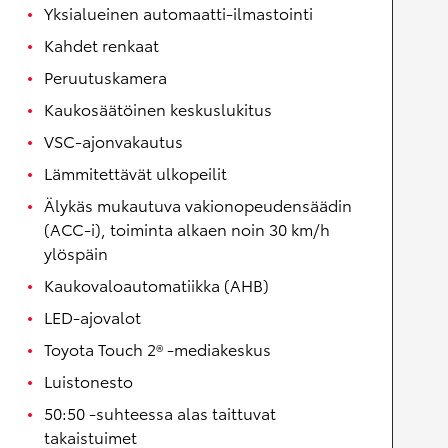
Yksialueinen automaatti-ilmastointi
Kahdet renkaat
Peruutuskamera
Kaukosäätöinen keskuslukitus
VSC-ajonvakautus
Lämmitettävät ulkopeilit
Älykäs mukautuva vakionopeudensäädin
(ACC-i), toiminta alkaen noin 30 km/h
ylöspäin
Kaukovaloautomatiikka (AHB)
LED-ajovalot
Toyota Touch 2® -mediakeskus
Luistonesto
50:50 -suhteessa alas taittuvat
takaistuimet