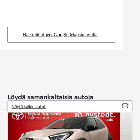
Hae reittiohjeet Google Mapsin avulla
(Aukeaa uudessa välilehdessä)
Löydä samankaltaisia autoja
Näytä kaikki autot